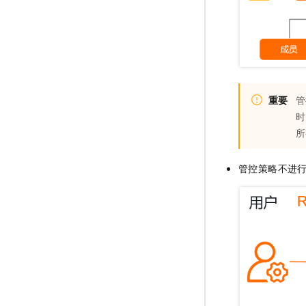
重要
管
时
所
管控策略不进