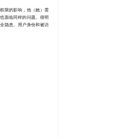
t.diy 一步搞定创意建站
构建大模型应用的安全防护体系
类权限的影响，他（她）需
通过自然语言交互简化开发流程,全栈开发支持
通过阿里云安全产品对 AI 应用进行安全防护
员也面临同样的问题。很明
安全隐患。用户身份和被访