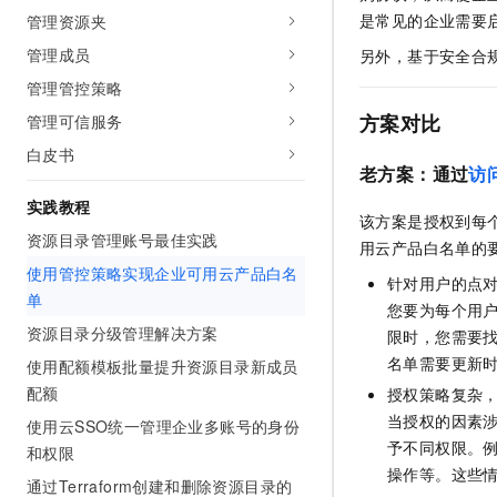
AI 产品 免费试用
网络
是常见的企业需要
管理资源夹
安全
云开发大赛
Tableau 订阅
1亿+ 大模型 tokens 和 
管理成员
另外，基于安全合
可观测
入门学习赛
中间件
AI空中课堂在线直播课
140+云产品 免费试用
管理管控策略
大模型服务
上云与迁云
产品新客免费试用，最长1
数据库
方案对比
管理可信服务
生态解决方案
千问AI平台-Token Plan
企业出海
白皮书
大模型ACA认证体验
大数据计算
老方案：通过
访
助力企业全员 AI 认知与能
行业生态解决方案
政企业务
实践教程
媒体服务
千问AI平台-模型体验
该方案是授权到每
开发者生态解决方案
在线体验全尺寸、多种模态
资源目录管理账号最佳实践
用云产品白名单的
企业服务与云通信
AI 开发和 AI 应用解决
使用管控策略实现企业可用云产品白名
Happy 系列大模型
针对用户的点
域名与网站
单
您要为每个用
资源目录分级管理解决方案
限时，您需要
终端用户计算
名单需要更新
使用配额模板批量提升资源目录新成员
Serverless
大模型解决方案
配额
授权策略复杂
当授权的因素
使用云SSO统一管理企业多账号的身份
开发工具
快速部署 Dify，高效搭建 
予不同权限。
和权限
操作等。这些
迁移与运维管理
通过Terraform创建和删除资源目录的