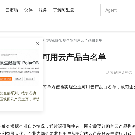
云市场
伙伴
服务
了解阿里云
AI 特惠
数据与 API
成为产品伙伴
企业增值服务
最佳实践
价格计算器
AI 场景体
基础软件
产品伙伴合
阿里云认证
市场活动
配置报价
大模型
源目录
实践教程
使用管控策略实现企业可用云产品白名单
自助选配和估算价格
新方式
域名与网站
睿译宝，AI翻译排版一步到位
智启 AI 普惠权益
产品生态集成认证中心
企业支持计划
云上春晚
千问官方 MaaS 平台，为开发者和 Agent 而生，新用户赠送 1 亿 + tokens 额度
云服务器 EC
Qwen Aud
AI Coding
阿里云Maa
2026 阿里云
为企业打
数据集
Windows
大模型认证
模型
NEW
NEW
交付可用成果
值低价云产品抢先购
提供智能易用的域名与建站服务
上传文档即自动完成翻译和格式还原
至高享 1亿+免费 tokens，加速 Al 应用落地
安全可靠、弹
智能编程，一键
策略实现企业可用云产品白名单
产品生态伙伴
专家技术服务
云上奥运之旅
弹性计算合作
阿里云中企出
手机三要素
宝塔 Linux
全部认证
价格优势
有专属领域专家
对象存储 OSS
GLM-5.2：长任务时代开源旗舰模型
阿里云 OPC 创新助力计划
云数据库 RD
即刻拥有 DeepS
AI 电商营销
产品生态伙伴工作台
企业增值服务台
云栖战略参考
云存储合作计
云栖大会
身份实名认证
CentOS
训练营
推动算力普惠，释放技术红利
的大模型服务
最高返9万
多领域专家智能体,一键组建 AI 虚拟交付团队
至高百万元 Token 补贴，加速一人公司成长
稳定、安全、高性价比、高性能的云存储服务
真正可用的 1M 上下文,一次完成代码全链路开发
轻松解锁专属 Dee
从图文生成到
复制 MD 格式
 12:59:38
云上的中国
数据库合作计
活动全景
短信
Docker
图片和
站式影视创作平台
人工智能平台 PAI
Hermes Agent，打造自进化智能体
Token Plan 模型订阅计划
Qoder
5 分钟轻松部署
AI 广告创作
企业成长
大模型
NEW
信息公告
（Allow）效果，可以简单方便地实现企业可用云产品白名单，规范
看见新力量
云网络合作计
OCR 文字识别
JAVA
级电脑
证享300元代金券
可视化编排打通从文字构思到成片全链路闭环
一站式AI开发、训练和推理服务
自主进化，持久记忆，越用越聪明
Qwen3.8-Max 首发尝鲜，限时加量 10 倍，夜间低至2折
面向真实软件
图文、视频一
的全部系列、模块或功
Kimi-K3
HappyHors
NEW
魔搭 Mode
loud
服务实践
官网公告
区块回到产品主页，帮助
Kimi 最新旗舰模型，长程编程与推理利器
让文字生成流
金融模力时刻
Salesforce O
版
发票查验
全能环境
Qoder CN
Claude Code + GStack 打造工程团队
千问办公，限时限量积分加倍
云原生数据库 P
低代码高效构
AI 建站
NEW
作计划
计划
创新中心
魔搭 ModelSc
健康状态
让AI从“聊天伙伴”进化为能干活的“数字员工”
覆盖公网/内网、递归/权威、移动APP等全场景解析服务
安装技能 GStack，拥有专属 AI 工程团队
你的AI工作搭子，覆盖日常办公高频场景
基于千问大模型等，支持代码智能生成、研发智能问答
0 代码专业建
客户案例
天气预报查询
操作系统
Deepseek-v4-pro
HappyHors
态合作计划
态智能体模型
旗舰 MoE 大模型，百万上下文与顶尖推理能力
图生视频，流
Compute
同享
容器服务 Kubernetes 版 ACK
万小智 AI 建站低至 15元/月
云防火墙
AI 短剧/漫剧
快递物流查询
WordPress
成为服务伙
高校合作
一般会根据企业自身情况，通过调研和挑选，圈定需要订购的云产品列
式云数据仓库
点，立即开启云上创新
提供一站式管理容器应用的 K8s 服务
送.CN域名，送备案服务码
云原生的云上
AI助力短剧
GLM-5.2
Wan2.7-T
业利益最大化。企业内部会要求各用户从圈定的云产品列表中进行订购
Ubuntu