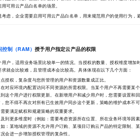
服务生态伙伴
视觉 Coding、空间感知、多模态思考等全面升级
1M上下文，专为长程任务能力而生
云工开物
企业应用
Night Plan 支持 Qwen 3.8-Max
AI 办公
NEW
启用可用云产品白名单的场景。
Red Hat
30+ 款产品免费体验
夜间 5 折，Qwen/Meoo/TokenPlan 客户专享
AI智能应用
科研合作
规考虑，企业需要启用可用云产品白名单，用来规范用户的使用行为，
ERP
堂（旗舰版）
SUSE
智能客服
AI 应用构建
大模型原生
CRM
2个月
自动承接线索
建站小程序
Qoder
大模型服务平台百炼-应用模版
OA 办公系统
HOT
NEW
面向真实软件
个人版上线、团队版降价；千问3.8-Max首发发尝鲜
丰富多元化的应用模版和解决方案
问控制（RAM）
授予用户指定云产品的权限
力提升
财税管理
模板建站
万有无界
大模型服务平台百炼-智能体
个用户，适用业务场景比较单一的情况。当授权的数量、授权维度增加
400电话
定制建站
的模型效果
灵活可视化地构建企业级 Agent
要求就会比较难，且管理成本会比较高。具体体现在以下几个方面：
方案
广告营销
模板小程序
秒悟
人工智能平台 PAI
对点授权，复杂度与您所管理的用户和资源数量成正比。
定制小程序
云端极速 AI 
新一代 AI 视频生成模型，深度适配广告营销等场景
AI Native 的算法工程平台，一站式完成建模、训练、推理服务部署
户在对应环境内配置访问不同资源的所需权限。当某个用户不再需要某
找到这个用户进行权限更新。在新增用户和减少用户时，您需要设置和
APP 开发
时，您不得不再次对所有已生效用户同步这个更新，策略的维护成本不
建站系统
，需要满足赋权和规避策略的双重要求。
涉及到更多维度时（例如：需要考虑资源所在位置、所在业务环境等因
AI 应用
10分钟微调：让0.6B模型媲美235B模型
多模态数据信
例如：某地域的资源不允许用户订购、某项目订购云产品的特定限制、
依托云原生高可用架构,实现Dify私有化部署
用1%尺寸在特定领域达到大模型90%以上效果
情况会进一步增加授权管理的复杂性。