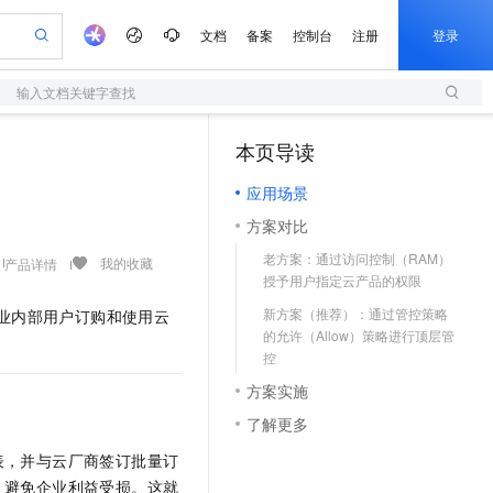
文档
备案
控制台
注册
登录
输入文档关键字查找
验
作计划
器
AI 活动
专业服务
服务伙伴合作计划
开发者社区
加入我们
服务平台百炼
阿里云 OPC 创新助力计划
本页导读
（1）
一站式生成采购清单，支持单品或批量购买
S
io：打造专属 AI 语音助手
S产品伙伴计划（繁花）
峰会
造的大模型服务与应用开发平台
轻量应用服务器
一句话生成原生可编辑精美 PPT 文稿
AI 生产力先锋
Al MaaS 服务伙伴赋能合作
域名
博文
Careers
至高可申请百万元
应用场景
性可伸缩的云计算服务
开启高性价比 AI 编程新体验
Qwen-Audio-3.0-Realtime 端到端实时语音角色扮演
输入一句话想法, 轻松生成专业的 PPT
先锋实践拓展 AI 生产力的边界
快速构建应用程序和网站，即刻迈出上云第一步
Token 补贴，五大权
计划
海大会
伙伴信用分合作计划
商标
问答
社会招聘
方案对比
益加速 OPC 成功
S
eek-V4-Pro
数字证书管理服务（原SSL证书）
一键部署幻兽帕鲁游戏服务器
飞天发布时刻
HOT
划
备案
电子书
校园招聘
老方案：通过访问控制（RAM）
pSeek-V4-Pro
视频创作，一键激活电商全链路生产力
全托管，含MySQL、PostgreSQL、SQL Server、MariaDB多引擎
实现全站HTTPS，呈现可信的WEB访问
一键购买专属联机服务器，轻松开启游戏
所见，即是所愿
我的收藏
产品详情
更多支持
授予用户指定云产品的权限
划
公司注册
镜像站
视频生成
语音识别与合成
专属 QwenPaw
短信服务
漫剧工坊：一站式动画创作平台
AI 实训营
HOT
新方案（推荐）：通过管控策略
企业内部用户订购和使用云
合作伙伴培训与认证
划
上云迁移
的智能体编程平台
站生成，高效打造优质广告素材
从聊天伙伴进化为能主动干活的本地数字员工
快速生产连贯的高质量长漫剧
从基础到进阶，Agent 创客手把手教你
国内短信简单易用，安全可靠，秒级触达，全球覆盖200+国家和地区。
的允许（Allow）策略进行顶层管
e-1.1-T2V
Qwen3-TTS-Flash
lScope
我要反馈
查询合作伙伴
控
畅细腻的高质量视频
离线语音合成大模型，多语言方言自适应，低延迟高稳定
n Alibaba Cloud ISV 合作
代维服务
olarDB
建企业门户网站
大数据开发治理平台 DataWorks
10 分钟搭建微信、支付宝小程序
方案实施
创新加速
ope
登录合作伙伴管理后台
我要建议
站，无忧落地极速上线
以可视化方式快速构建移动和 PC 门户网站
100%兼容MySQL、PostgreSQL，兼容Oracle，支持集中和分布式
高效部署网站，快速应用到小程序
Data Agent 驱动的一站式 Data+AI 开发治理平台
e-1.1-I2V
Cosyvoice-V3-Flash
了解更多
安全
畅自然，细节丰富
高表现力语音合成大模型，语音克隆听感自然
我要投诉
上云场景组合购
伴
表，并与云厂商签订批量订
边界网络安全防护产品
漫剧创作，剧本、分镜、视频高效生成
覆盖90%+业务场景，专享组合折扣价
2V
VPN
Fun-ASR
，避免企业利益受损。这就