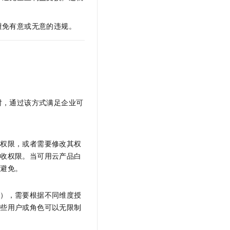
文戏情感细腻自然，动作戏激烈拳拳到肉，实现更强表演能力
支持中英文自由切换，具备更强的噪声鲁棒性
云聚AI 严选权益
SSL 证书
，一键激活高效办公新体验
精选AI产品，从模型到应用全链提效
避免有意或无意的违规。
堡垒机
AI 用量加速计划
应用
防火墙
、识别商机，让客服更高效、服务更出色。
新老同享，达量后返
千问办公
主机安全
NEW
的智能体编程平台
一站式AI生产力平台
AI 应用及服务市场
伶鹊
时，通过该方式满足企业可
企业级人与Agent协作平台，接入和调度多个数字员工
智能客服平台，对话机器人、对话分析、智能外呼
AI 应用
大模型服务平台百炼 - 全妙
大模型
应用创作平台
多模态内容创作工具，已接入 DeepSeek
个权限，或者需要修改其权
自然语言处理
回收权限。当可用云产品白
可避免。
数据标注
机器学习
素），需要根据不同维度授
息提取
与 AI 智能体进行实时音视频通话
某些用户或角色可以无限制
从文本、图片、视频中提取结构化的属性信息
构建支持视频理解的 AI 音视频实时通话应用