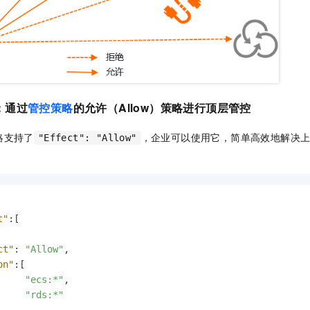
：通过
管控策略
的允许（Allow）策略进行顶层管控
略支持了
，企业可以使用它，简单高效地解决
"Effect": "Allow"
t"
:
[
ct"
:
"Allow"
,
on"
:
[
"ecs:*"
,
"rds:*"