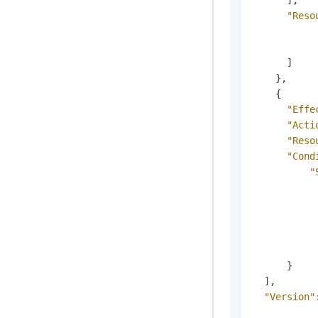
"Reso
]
}
,
{
"Effe
"Acti
"Reso
"Cond
"
}
]
,
"Version"