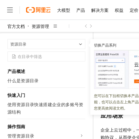
大模型
产品
解决方案
权益
定价
官方文档
资源管理
大模型
产品
解决方案
权益
定价
云市场
伙伴
服务
了解阿里云
精选产品
精选解决方案
普惠上云
产品定价
精选商城
成为销售伙伴
售前咨询
为什么选择阿里云
千问AI平台
资源管理
资
首页
资源目录
了解云产品的定价详情
切换产品系列
大模型服务平台百炼
千问办公，解锁你的工作
普惠上云 官方力荐
分销伙伴
在线服务
网站建设
什么是云计算
大
大模型服务与应用平台
企业级Agent产品，直接
云服务器38元/年起，超
使用管控
咨询伙伴
多端小程序
技术领先
云上成本管理
售后服务
千问大模型
Agency Agents：拥
官方推荐返现计划
大模型
大模型
精选产品
精选解决方案
Salesforce 国际版订阅
稳定可靠
产品概述
管理和优化成本
多元化、高性能、安全可靠
推荐新用户得奖励，单订单
更新时间：
2025-10-21
销售伙伴合作计划
自助服务
什么是资源目录
友盟天域
安全合规
人工智能与机器学习
AI
文本生成
无影云电脑
HappyHorse 打造一
云工开物
使用管控策略的允许
无影生态合作计划
在线服务
观测云
分析师报告
随时随地安全接入的云上超
高校专属算力普惠，学生认
快速入门
计算
互联网应用开发
您可以在下拉框切换本产品
Qwen3.8-Max
产品的行为。
HOT
Salesforce On Alibaba C
工单服务
能，也可以点击左上角产品
智能体时代全能旗舰模型
Tuya 物联网平台阿里云
研究报告与白皮书
使用资源目录快速搭建企业的多账号资
云解析DNS
快速拥有专属 OpenClaw
Consulting Partner 合
大数据
容器
您更高效阅读文档。
免费试用
源结构
短信专区
应用场景
蓝凌 OA
Qwen3.7-Plus
AI 大模型销售与服务生
现代化应用
存储
天池大赛
能看、能想、能动手的多模
云原生大数据计算服务 Max
解决方案免费试用 新老
操作指南
电子合同
企业上云过程中，
面向分析的企业级SaaS模
最高领取价值200元试用
安全
网络与CDN
AI 算法大赛
Qwen3-VL-Plus
管理资源目录
购协议，从而使企
畅捷通