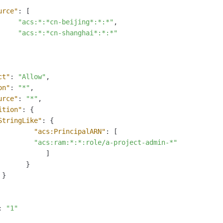
urce"
:
[
"acs:*:*cn-beijing*:*:*"
,
"acs:*:*cn-shanghai*:*:*"
ct"
:
"Allow"
,
on"
:
"*"
,
urce"
:
"*"
,
ition"
:
{
StringLike"
:
{
"acs:PrincipalARN"
:
[
"acs:ram:*:*:role/a-project-admin-*"
]
}
}
:
"1"