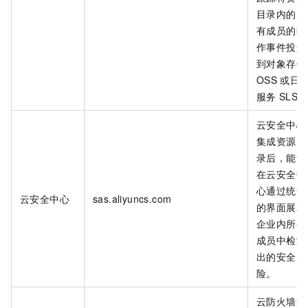
目录内的所
有成员的操
作事件投递
到对象存储
OSS
或日
服务
SLS。
云安全中心
集成资源目
录后，能够
在云安全中
心通过统一
云安全中心
sas.aliyuncs.com
的界面展示
企业内所有
成员中检测
出的安全风
险。
云防火墙集