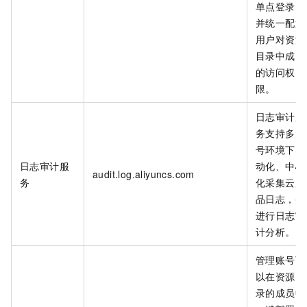
单点登录，
并统一配置
用户对资源
目录中成员
的访问权
限。
日志审计服
务支持多账
号环境下自
日志审计服
动化、中心
audit.log.aliyuncs.com
务
化采集云产
品日志，并
进行日志审
计分析。
管理账号可
以在资源目
录的成员中