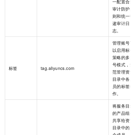
一配置合规
审计防护规
则和统一投
递审计日
志。
管理账号可
以启用标签
策略的多账
号模式，规
标签
tag.aliyuncs.com
范管理资源
目录中各成
员的标签操
作。
将服务目录
的产品组合
共享给资源
目录中的多
个成员，且