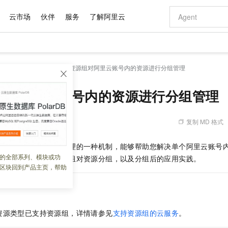
云市场
伙伴
服务
了解阿里云
AI 特惠
数据与 API
成为产品伙伴
企业增值服务
最佳实践
价格计算器
AI 场景体
基础软件
产品伙伴合
阿里云认证
市场活动
配置报价
大模型
源组
快速入门
使用资源组对阿里云账号内的资源进行分组管理
自助选配和估算价格
新方式
域名与网站
睿译宝，AI翻译排版一步到位
智启 AI 普惠权益
产品生态集成认证中心
企业支持计划
云上春晚
千问官方 MaaS 平台，为开发者和 Agent 而生，新用户赠送 1 亿 + tokens 额度
云服务器 EC
Qwen Aud
AI Coding
阿里云Maa
2026 阿里云
为企业打
数据集
Windows
大模型认证
模型
NEW
NEW
交付可用成果
值低价云产品抢先购
提供智能易用的域名与建站服务
上传文档即自动完成翻译和格式还原
至高享 1亿+免费 tokens，加速 Al 应用落地
安全可靠、弹
智能编程，一键
组对阿里云账号内的资源进行分组管理
产品生态伙伴
专家技术服务
云上奥运之旅
弹性计算合作
阿里云中企出
手机三要素
宝塔 Linux
全部认证
价格优势
有专属领域专家
对象存储 OSS
GLM-5.2：长任务时代开源旗舰模型
阿里云 OPC 创新助力计划
云数据库 RD
即刻拥有 DeepS
AI 电商营销
产品生态伙伴工作台
企业增值服务台
云栖战略参考
云存储合作计
云栖大会
身份实名认证
CentOS
训练营
推动算力普惠，释放技术红利
的大模型服务
最高返9万
多领域专家智能体,一键组建 AI 虚拟交付团队
至高百万元 Token 补贴，加速一人公司成长
稳定、安全、高性价比、高性能的云存储服务
真正可用的 1M 上下文,一次完成代码全链路开发
轻松解锁专属 Dee
从图文生成到
复制 MD 格式
 08:49:42
云上的中国
数据库合作计
活动全景
短信
Docker
图片和
站式影视创作平台
人工智能平台 PAI
Hermes Agent，打造自进化智能体
Token Plan 模型订阅计划
Qoder
5 分钟轻松部署
AI 广告创作
企业成长
大模型
NEW
信息公告
账号下进行资源分组管理的一种机制，能够帮助您解决单个阿里云账号
看见新力量
云网络合作计
OCR 文字识别
JAVA
级电脑
证享300元代金券
可视化编排打通从文字构思到成片全链路闭环
一站式AI开发、训练和推理服务
自主进化，持久记忆，越用越聪明
Qwen3.8-Max 首发尝鲜，限时加量 10 倍，夜间低至2折
面向真实软件
图文、视频一
的全部系列、模块或功
Kimi-K3
HappyHors
为您介绍如何使用资源组对资源分组，以及分组后的应用实践。
NEW
魔搭 Mode
loud
服务实践
官网公告
区块回到产品主页，帮助
Kimi 最新旗舰模型，长程编程与推理利器
让文字生成流
金融模力时刻
Salesforce O
版
发票查验
全能环境
Qoder CN
Claude Code + GStack 打造工程团队
千问办公，限时限量积分加倍
云原生数据库 P
低代码高效构
AI 建站
NEW
作计划
计划
创新中心
魔搭 ModelSc
健康状态
让AI从“聊天伙伴”进化为能干活的“数字员工”
覆盖公网/内网、递归/权威、移动APP等全场景解析服务
安装技能 GStack，拥有专属 AI 工程团队
你的AI工作搭子，覆盖日常办公高频场景
基于千问大模型等，支持代码智能生成、研发智能问答
0 代码专业建
客户案例
天气预报查询
操作系统
Deepseek-v4-pro
HappyHors
态合作计划
态智能体模型
旗舰 MoE 大模型，百万上下文与顶尖推理能力
图生视频，流
Compute
同享
容器服务 Kubernetes 版 ACK
万小智 AI 建站低至 15元/月
云防火墙
AI 短剧/漫剧
快递物流查询
WordPress
成为服务伙
高校合作
资源类型已支持资源组，详情请参见
支持资源组的云服务
。
式云数据仓库
点，立即开启云上创新
提供一站式管理容器应用的 K8s 服务
送.CN域名，送备案服务码
云原生的云上
AI助力短剧
GLM-5.2
Wan2.7-T
Ubuntu