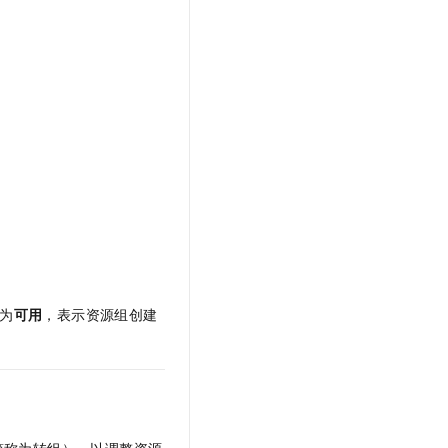
t.diy 一步搞定创意建站
构建大模型应用的安全防护体系
通过自然语言交互简化开发流程,全栈开发支持
通过阿里云安全产品对 AI 应用进行安全防护
为
可用
，表示资源组创建
简称为转组），以调整资源