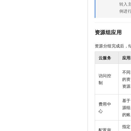
转入
例进
资源组应用
资源分组完成后，
云服务
应用
不同
访问控
的资
制
资源
基于
费用中
源组
心
的账
指定
配置审