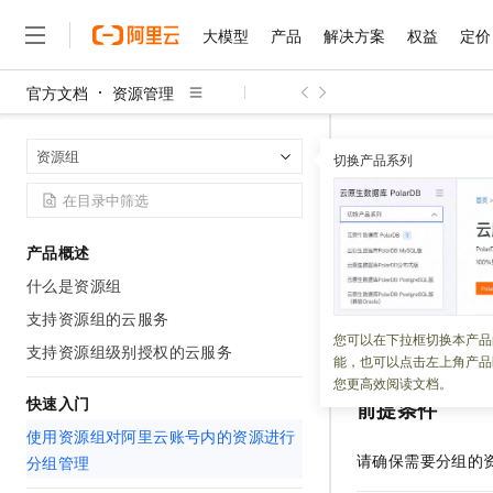
大模型
产品
解决方案
权益
定价
官方文档
资源管理
大模型
产品
解决方案
权益
定价
云市场
伙伴
服务
了解阿里云
精选产品
精选解决方案
普惠上云
产品定价
精选商城
成为销售伙伴
售前咨询
为什么选择阿里云
千问AI平台
资源管理
资
首页
资源组
了解云产品的定价详情
切换产品系列
大模型服务平台百炼
千问办公，解锁你的工作
普惠上云 官方力荐
分销伙伴
在线服务
网站建设
什么是云计算
大
大模型服务与应用平台
企业级Agent产品，直接
云服务器38元/年起，超
使用资源
咨询伙伴
多端小程序
技术领先
云上成本管理
售后服务
千问大模型
Agency Agents：拥
官方推荐返现计划
大模型
大模型
精选产品
精选解决方案
Salesforce 国际版订阅
稳定可靠
产品概述
管理和优化成本
多元化、高性能、安全可靠
推荐新用户得奖励，单订单
更新时间：
2026-06-02
销售伙伴合作计划
自助服务
什么是资源组
友盟天域
安全合规
人工智能与机器学习
AI
文本生成
无影云电脑
HappyHorse 打造一
云工开物
资源组
是在阿里云
无影生态合作计划
在线服务
支持资源组的云服务
观测云
分析师报告
随时随地安全接入的云上超
高校专属算力普惠，学生认
计算
互联网应用开发
您可以在下拉框切换本产品
Qwen3.8-Max
复杂性问题。本文
HOT
支持资源组级别授权的云服务
Salesforce On Alibaba C
工单服务
能，也可以点击左上角产品
智能体时代全能旗舰模型
Tuya 物联网平台阿里云
研究报告与白皮书
云解析DNS
快速拥有专属 OpenClaw
Consulting Partner 合
大数据
容器
您更高效阅读文档。
免费试用
短信专区
快速入门
前提条件
蓝凌 OA
Qwen3.7-Plus
AI 大模型销售与服务生
现代化应用
存储
天池大赛
能看、能想、能动手的多模
使用资源组对阿里云账号内的资源进行
云原生大数据计算服务 Max
解决方案免费试用 新老
电子合同
请确保需要分组的
分组管理
面向分析的企业级SaaS模
最高领取价值200元试用
安全
网络与CDN
AI 算法大赛
Qwen3-VL-Plus
畅捷通