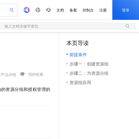
文档
备案
控制台
注册
登录
输入文档关键字查找
验
作计划
器
AI 活动
专业服务
服务伙伴合作计划
开发者社区
加入我们
服务平台百炼
阿里云 OPC 创新助力计划
本页导读
（1）
一站式生成采购清单，支持单品或批量购买
S
io：打造专属 AI 语音助手
S产品伙伴计划（繁花）
峰会
造的大模型服务与应用开发平台
轻量应用服务器
一句话生成原生可编辑精美 PPT 文稿
AI 生产力先锋
Al MaaS 服务伙伴赋能合作
域名
博文
Careers
至高可申请百万元
前提条件
性可伸缩的云计算服务
开启高性价比 AI 编程新体验
Qwen-Audio-3.0-Realtime 端到端实时语音角色扮演
输入一句话想法, 轻松生成专业的 PPT
先锋实践拓展 AI 生产力的边界
快速构建应用程序和网站，即刻迈出上云第一步
Token 补贴，五大权
计划
海大会
伙伴信用分合作计划
商标
问答
社会招聘
步骤一：创建资源组
益加速 OPC 成功
S
eek-V4-Pro
数字证书管理服务（原SSL证书）
一键部署幻兽帕鲁游戏服务器
飞天发布时刻
HOT
划
备案
电子书
校园招聘
步骤二：为资源分组
pSeek-V4-Pro
视频创作，一键激活电商全链路生产力
全托管，含MySQL、PostgreSQL、SQL Server、MariaDB多引擎
实现全站HTTPS，呈现可信的WEB访问
一键购买专属联机服务器，轻松开启游戏
所见，即是所愿
我的收藏
产品详情
更多支持
划
公司注册
镜像站
资源组应用
视频生成
语音识别与合成
专属 QwenPaw
短信服务
漫剧工坊：一站式动画创作平台
AI 实训营
HOT
内的资源分组和授权管理的
合作伙伴培训与认证
划
上云迁移
的智能体编程平台
站生成，高效打造优质广告素材
从聊天伙伴进化为能主动干活的本地数字员工
快速生产连贯的高质量长漫剧
从基础到进阶，Agent 创客手把手教你
国内短信简单易用，安全可靠，秒级触达，全球覆盖200+国家和地区。
e-1.1-T2V
Qwen3-TTS-Flash
lScope
我要反馈
查询合作伙伴
畅细腻的高质量视频
离线语音合成大模型，多语言方言自适应，低延迟高稳定
n Alibaba Cloud ISV 合作
代维服务
olarDB
建企业门户网站
大数据开发治理平台 DataWorks
10 分钟搭建微信、支付宝小程序
创新加速
ope
登录合作伙伴管理后台
我要建议
站，无忧落地极速上线
以可视化方式快速构建移动和 PC 门户网站
100%兼容MySQL、PostgreSQL，兼容Oracle，支持集中和分布式
高效部署网站，快速应用到小程序
Data Agent 驱动的一站式 Data+AI 开发治理平台
e-1.1-I2V
Cosyvoice-V3-Flash
安全
畅自然，细节丰富
高表现力语音合成大模型，语音克隆听感自然
我要投诉
上云场景组合购
伴
边界网络安全防护产品
漫剧创作，剧本、分镜、视频高效生成
覆盖90%+业务场景，专享组合折扣价
2V
VPN
Fun-ASR