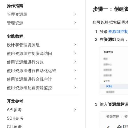
AI 产品 免费试用
网络
操作指南
安全
云开发大赛
步骤一：创建
Tableau 订阅
1亿+ 大模型 tokens 和 
管理资源组
可观测
入门学习赛
中间件
AI空中课堂在线直播课
您可以根据实际需
140+云产品 免费试用
管理资源
大模型服务
上云与迁云
产品新客免费试用，最长1
数据库
登录
资源组控
生态解决方案
实践教程
千问AI平台-Token Plan
在
资源组
页面
企业出海
大模型ACA认证体验
大数据计算
设计和管理资源组
助力企业全员 AI 认知与能
行业生态解决方案
政企业务
使用资源组控制资源访问
媒体服务
千问AI平台-模型体验
开发者生态解决方案
在线体验全尺寸、多种模态
使用资源组进行分账
企业服务与云通信
AI 开发和 AI 应用解决
使用资源组进行自动化运维
Happy 系列大模型
域名与网站
使用资源组进行合规审计
使用资源组配置资源监控
终端用户计算
Serverless
开发参考
大模型解决方案
输入
资源组标
API参考
开发工具
快速部署 Dify，高效搭建 
SDK参考
迁移与运维管理
CLI参考