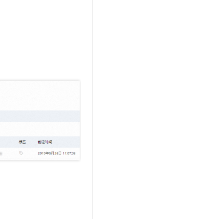
文戏情感细腻自然，动作戏激烈拳拳到肉，实现更强表演能力
支持中英文自由切换，具备更强的噪声鲁棒性
云聚AI 严选权益
SSL 证书
，一键激活高效办公新体验
精选AI产品，从模型到应用全链提效
堡垒机
AI 用量加速计划
应用
防火墙
、识别商机，让客服更高效、服务更出色。
新老同享，达量后返
千问办公
主机安全
NEW
的智能体编程平台
一站式AI生产力平台
AI 应用及服务市场
伶鹊
企业级人与Agent协作平台，接入和调度多个数字员工
智能客服平台，对话机器人、对话分析、智能外呼
AI 应用
大模型服务平台百炼 - 全妙
大模型
应用创作平台
多模态内容创作工具，已接入 DeepSeek
自然语言处理
数据标注
机器学习
息提取
与 AI 智能体进行实时音视频通话
从文本、图片、视频中提取结构化的属性信息
构建支持视频理解的 AI 音视频实时通话应用