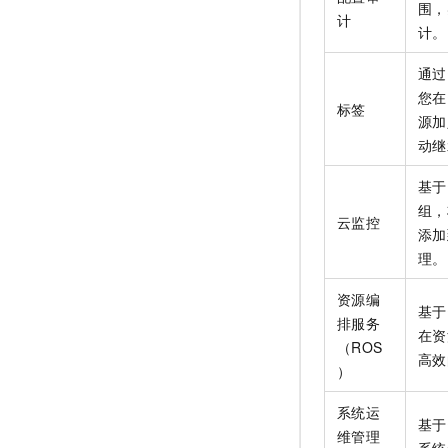
围，
计
计。
通过
您在
标签
源加
动继
基于
组，
云监控
添加
理。
资源编
基于
排服务
在资
（ROS
高效
）
系统运
基于
维管理