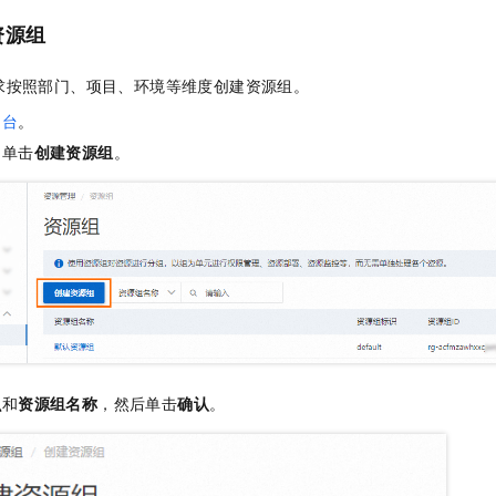
服务生态伙伴
视觉 Coding、空间感知、多模态思考等全面升级
1M上下文，专为长程任务能力而生
云工开物
企业应用
Night Plan 支持 Qwen 3.8-Max
AI 办公
NEW
资源组
Red Hat
30+ 款产品免费体验
夜间 5 折，Qwen/Meoo/TokenPlan 客户专享
AI智能应用
科研合作
ERP
堂（旗舰版）
SUSE
求按照部门、项目、环境等维度创建资源组。
智能客服
AI 应用构建
大模型原生
CRM
2个月
自动承接线索
制台
。
建站小程序
Qoder
大模型服务平台百炼-应用模版
OA 办公系统
HOT
NEW
，单击
创建资源组
。
面向真实软件
个人版上线、团队版降价；千问3.8-Max首发发尝鲜
丰富多元化的应用模版和解决方案
力提升
财税管理
模板建站
万有无界
大模型服务平台百炼-智能体
400电话
定制建站
的模型效果
灵活可视化地构建企业级 Agent
方案
广告营销
模板小程序
秒悟
人工智能平台 PAI
定制小程序
云端极速 AI 
新一代 AI 视频生成模型，深度适配广告营销等场景
AI Native 的算法工程平台，一站式完成建模、训练、推理服务部署
APP 开发
建站系统
识
和
资源组名称
，然后单击
确认
。
AI 应用
10分钟微调：让0.6B模型媲美235B模型
多模态数据信
依托云原生高可用架构,实现Dify私有化部署
用1%尺寸在特定领域达到大模型90%以上效果