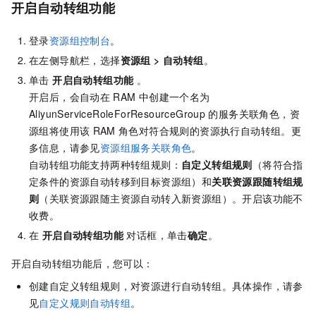
开启自动转组功能
登录
资源组控制台
。
在左侧导航栏，选择
资源组
>
自动转组
。
单击
开启自动转组功能
。
开启后，会自动在
RAM
中创建一个名为
AliyunServiceRoleForResourceGroup
的服务关联角色，资
源组将使用该
RAM
角色对符合规则的资源执行自动转组。更
多信息，请参见
资源组服务关联角色
。
自动转组功能支持两种转组规则：
自定义转组规则
（将符合指
定条件的资源自动转移到目标资源组）和
关联资源跟随转组规
则
（关联资源跟随主资源自动转入新资源组）。开启该功能不
收费。
在
开启自动转组功能
对话框，单击
确定
。
开启自动转组功能后，您可以：
创建自定义转组规则，对资源进行自动转组。具体操作，请参
见
自定义规则自动转组
。