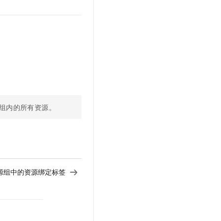
。
文戏情感细腻自然，动作戏激烈拳拳到肉，实现更强表演能力
支持中英文自由切换，具备更强的噪声鲁棒性
云聚AI 严选权益
SSL 证书
，一键激活高效办公新体验
精选AI产品，从模型到应用全链提效
堡垒机
AI 用量加速计划
应用
防火墙
、识别商机，让客服更高效、服务更出色。
新老同享，达量后返
千问办公
主机安全
NEW
的智能体编程平台
一站式AI生产力平台
AI 应用及服务市场
伶鹊
企业级人与Agent协作平台，接入和调度多个数字员工
智能客服平台，对话机器人、对话分析、智能外呼
组内的所有资源。
AI 应用
大模型服务平台百炼 - 全妙
大模型
应用创作平台
多模态内容创作工具，已接入 DeepSeek
自然语言处理
数据标注
源组中的资源绑定标签
机器学习
息提取
与 AI 智能体进行实时音视频通话
从文本、图片、视频中提取结构化的属性信息
构建支持视频理解的 AI 音视频实时通话应用