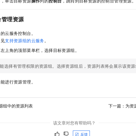
签，单击目标资源
操作
列的
控制台
，跳转到目标资源的控制台管理资源
服务生态伙伴
视觉 Coding、空间感知、多模态思考等全面升级
1M上下文，专为长程任务能力而生
云工开物
企业应用
Night Plan 支持 Qwen 3.8-Max
AI 办公
NEW
Red Hat
30+ 款产品免费体验
夜间 5 折，Qwen/Meoo/TokenPlan 客户专享
AI智能应用
科研合作
ERP
台管理资源
堂（旗舰版）
SUSE
智能客服
AI 应用构建
大模型原生
CRM
2个月
自动承接线索
组的云服务控制台。
建站小程序
Qoder
大模型服务平台百炼-应用模版
OA 办公系统
HOT
NEW
参见
支持资源组的云服务
。
面向真实软件
个人版上线、团队版降价；千问3.8-Max首发发尝鲜
丰富多元化的应用模版和解决方案
力提升
面左上角的顶部菜单栏，选择目标资源组。
财税管理
模板建站
万有无界
大模型服务平台百炼-智能体
400电话
定制建站
的模型效果
灵活可视化地构建企业级 Agent
能选择有管理权限的资源组。选择资源组后，资源列表将会展示该资源
方案
广告营销
模板小程序
秒悟
人工智能平台 PAI
功能进行资源管理。
定制小程序
云端极速 AI 
新一代 AI 视频生成模型，深度适配广告营销等场景
AI Native 的算法工程平台，一站式完成建模、训练、推理服务部署
APP 开发
建站系统
源组中的资源列表
下一篇：
为资
AI 应用
10分钟微调：让0.6B模型媲美235B模型
多模态数据信
该文章对您有帮助吗？
依托云原生高可用架构,实现Dify私有化部署
用1%尺寸在特定领域达到大模型90%以上效果
反馈