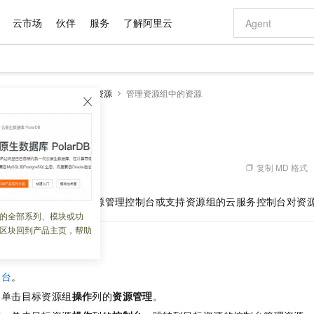
云市场
伙伴
服务
了解阿里云
AI 特惠
数据与 API
成为产品伙伴
企业增值服务
最佳实践
价格计算器
AI 场景体
基础软件
产品伙伴合
阿里云认证
市场活动
配置报价
大模型
源组
操作指南
管理资源
管理资源组中的资源
自助选配和估算价格
新方式
域名与网站
睿译宝，AI翻译排版一步到位
智启 AI 普惠权益
产品生态集成认证中心
企业支持计划
云上春晚
千问官方 MaaS 平台，为开发者和 Agent 而生，新用户赠送 1 亿 + tokens 额度
云服务器 EC
Qwen Aud
AI Coding
阿里云Maa
2026 阿里云
为企业打
数据集
Windows
大模型认证
模型
NEW
NEW
交付可用成果
值低价云产品抢先购
提供智能易用的域名与建站服务
上传文档即自动完成翻译和格式还原
至高享 1亿+免费 tokens，加速 Al 应用落地
安全可靠、弹
智能编程，一键
组中的资源
产品生态伙伴
专家技术服务
云上奥运之旅
弹性计算合作
阿里云中企出
手机三要素
宝塔 Linux
全部认证
价格优势
有专属领域专家
对象存储 OSS
GLM-5.2：长任务时代开源旗舰模型
阿里云 OPC 创新助力计划
云数据库 RD
即刻拥有 DeepS
AI 电商营销
产品生态伙伴工作台
企业增值服务台
云栖战略参考
云存储合作计
云栖大会
身份实名认证
CentOS
训练营
推动算力普惠，释放技术红利
的大模型服务
最高返9万
多领域专家智能体,一键组建 AI 虚拟交付团队
至高百万元 Token 补贴，加速一人公司成长
稳定、安全、高性价比、高性能的云存储服务
真正可用的 1M 上下文,一次完成代码全链路开发
轻松解锁专属 Dee
从图文生成到
复制 MD 格式
 07:38:41
云上的中国
数据库合作计
活动全景
短信
Docker
图片和
站式影视创作平台
人工智能平台 PAI
Hermes Agent，打造自进化智能体
Token Plan 模型订阅计划
Qoder
5 分钟轻松部署
AI 广告创作
企业成长
大模型
NEW
信息公告
管理权限后，可以在资源管理控制台或支持资源组的云服务控制台对资
看见新力量
云网络合作计
OCR 文字识别
JAVA
级电脑
证享300元代金券
可视化编排打通从文字构思到成片全链路闭环
一站式AI开发、训练和推理服务
自主进化，持久记忆，越用越聪明
Qwen3.8-Max 首发尝鲜，限时加量 10 倍，夜间低至2折
面向真实软件
图文、视频一
的全部系列、模块或功
Kimi-K3
HappyHors
NEW
魔搭 Mode
loud
服务实践
官网公告
区块回到产品主页，帮助
Kimi 最新旗舰模型，长程编程与推理利器
让文字生成流
金融模力时刻
Salesforce O
版
发票查验
全能环境
Qoder CN
Claude Code + GStack 打造工程团队
千问办公，限时限量积分加倍
云原生数据库 P
低代码高效构
AI 建站
NEW
作计划
台管理资源
计划
创新中心
魔搭 ModelSc
健康状态
让AI从“聊天伙伴”进化为能干活的“数字员工”
覆盖公网/内网、递归/权威、移动APP等全场景解析服务
安装技能 GStack，拥有专属 AI 工程团队
你的AI工作搭子，覆盖日常办公高频场景
基于千问大模型等，支持代码智能生成、研发智能问答
0 代码专业建
客户案例
天气预报查询
操作系统
Deepseek-v4-pro
HappyHors
态合作计划
制台
。
态智能体模型
旗舰 MoE 大模型，百万上下文与顶尖推理能力
图生视频，流
Compute
同享
容器服务 Kubernetes 版 ACK
万小智 AI 建站低至 15元/月
云防火墙
AI 短剧/漫剧
快递物流查询
WordPress
成为服务伙
高校合作
，单击目标资源组
操作
列的
资源管理
。
式云数据仓库
点，立即开启云上创新
提供一站式管理容器应用的 K8s 服务
送.CN域名，送备案服务码
云原生的云上
AI助力短剧
GLM-5.2
Wan2.7-T
Ubuntu