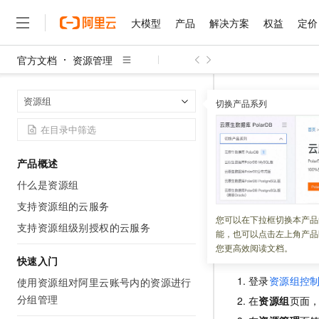
大模型
产品
解决方案
权益
定价
官方文档
资源管理
大模型
产品
解决方案
权益
定价
云市场
伙伴
服务
了解阿里云
精选产品
精选解决方案
普惠上云
产品定价
精选商城
成为销售伙伴
售前咨询
为什么选择阿里云
千问AI平台
资源管理
资
首页
资源组
了解云产品的定价详情
切换产品系列
大模型服务平台百炼
千问办公，解锁你的工作
普惠上云 官方力荐
分销伙伴
在线服务
网站建设
什么是云计算
大
大模型服务与应用平台
企业级Agent产品，直接
云服务器38元/年起，超
管理资源
咨询伙伴
多端小程序
技术领先
云上成本管理
售后服务
千问大模型
Agency Agents：拥
官方推荐返现计划
大模型
大模型
精选产品
精选解决方案
Salesforce 国际版订阅
稳定可靠
产品概述
管理和优化成本
多元化、高性能、安全可靠
推荐新用户得奖励，单订单
更新时间：
2026-04-29
销售伙伴合作计划
自助服务
什么是资源组
友盟天域
安全合规
人工智能与机器学习
AI
文本生成
无影云电脑
HappyHorse 打造一
云工开物
您在获得资源组的
无影生态合作计划
在线服务
支持资源组的云服务
观测云
分析师报告
随时随地安全接入的云上超
高校专属算力普惠，学生认
计算
互联网应用开发
您可以在下拉框切换本产品
Qwen3.8-Max
HOT
支持资源组级别授权的云服务
Salesforce On Alibaba C
工单服务
能，也可以点击左上角产品
智能体时代全能旗舰模型
Tuya 物联网平台阿里云
研究报告与白皮书
云解析DNS
快速拥有专属 OpenClaw
Consulting Partner 合
在资源组控制
大数据
容器
您更高效阅读文档。
免费试用
短信专区
快速入门
蓝凌 OA
Qwen3.7-Plus
AI 大模型销售与服务生
现代化应用
存储
天池大赛
登录
资源组控
能看、能想、能动手的多模
使用资源组对阿里云账号内的资源进行
云原生大数据计算服务 Max
解决方案免费试用 新老
电子合同
分组管理
在
资源组
页面
面向分析的企业级SaaS模
最高领取价值200元试用
安全
网络与CDN
AI 算法大赛
Qwen3-VL-Plus
畅捷通