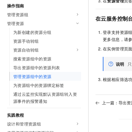
在
资源管理
页
AI 产品 免费试用
网络
操作指南
安全
云开发大赛
Tableau 订阅
1亿+ 大模型 tokens 和 
管理资源组
可观测
入门学习赛
在云服务控制
中间件
AI空中课堂在线直播课
140+云产品 免费试用
管理资源
大模型服务
上云与迁云
产品新客免费试用，最长1
数据库
为新创建的资源分组
登录支持资源
生态解决方案
千问AI平台-Token Plan
更多信息，请
企业出海
资源手动转组
大模型ACA认证体验
大数据计算
助力企业全员 AI 认知与能
在实例管理页
行业生态解决方案
资源自动转组
政企业务
媒体服务
千问AI平台-模型体验
搜索资源组中的资源
开发者生态解决方案
在线体验全尺寸、多种模态
说明
只
企业服务与云通信
导出资源组中的资源列表
AI 开发和 AI 应用解决
Happy 系列大模型
管理资源组中的资源
域名与网站
根据相应筛选
为资源组中的资源绑定标签
终端用户计算
通过云监控实现默认资源组转入资
源事件的报警通知
Serverless
上一篇：
导出资
大模型解决方案
开发工具
实践教程
快速部署 Dify，高效搭建 
设计和管理资源组
迁移与运维管理