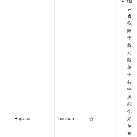
fal
认值
否，
换现
限，
于将
权限
到没
限的
单元
于同
共享
中相
源类
能具
个权
Replace
boolean
否
如果
单元
资源