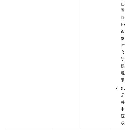
已经
置权
同时
Repl
设置
fas
时该
会报
防止
操作
现有
限。
tru
是，
共享
中相
源类
权限