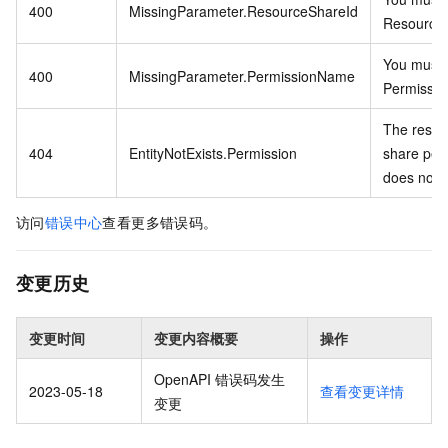
400
MissingParameter.ResourceShareId
ResourceS
You must 
400
MissingParameter.PermissionName
Permissi
The resou
404
EntityNotExists.Permission
share per
does not e
访问
错误中心
查看更多错误码。
变更历史
变更时间
变更内容概要
操作
OpenAPI 错误码发生
2023-05-18
查看变更详情
变更