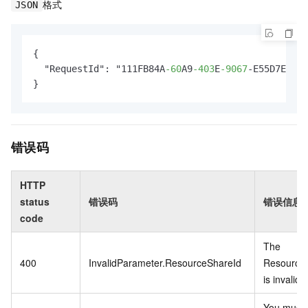
格式
JSON
{

  "RequestId": "111FB84A
-60
A9
-403
E
-9067
-E55D7EE95B
}
错误码
HTTP
status
错误码
错误信息
code
The
400
InvalidParameter.ResourceShareId
Resource
is invalid.
You must 