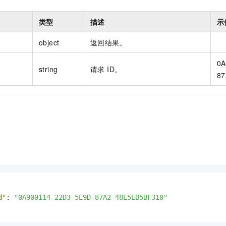
类型
描述
示
object
返回结果。
0A
string
请求 ID。
87
d"
:
"0A900114-22D3-5E9D-87A2-48E5EB5BF310"