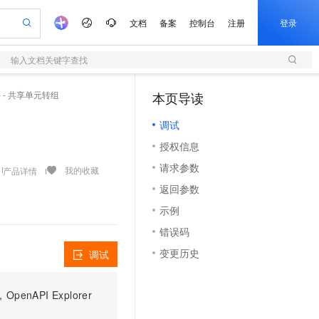
文档
备案
控制台
注册
登录
输入文档关键字查找
验
作计划
器
AI 活动
专业服务
服务伙伴合作计划
开发者社区
加入我们
服务平台百炼
阿里云 OPC 创新助力计划
up - 共享单元转组
本页导读
（1）
一站式生成采购清单，支持单品或批量购买
S
io：打造专属 AI 语音助手
S产品伙伴计划（繁花）
峰会
造的大模型服务与应用开发平台
轻量应用服务器
一句话生成原生可编辑精美 PPT 文稿
AI 生产力先锋
Al MaaS 服务伙伴赋能合作
域名
博文
Careers
至高可申请百万元
调试
性可伸缩的云计算服务
开启高性价比 AI 编程新体验
Qwen-Audio-3.0-Realtime 端到端实时语音角色扮演
输入一句话想法, 轻松生成专业的 PPT
先锋实践拓展 AI 生产力的边界
快速构建应用程序和网站，即刻迈出上云第一步
Token 补贴，五大权
计划
海大会
伙伴信用分合作计划
商标
问答
社会招聘
授权信息
益加速 OPC 成功
S
eek-V4-Pro
数字证书管理服务（原SSL证书）
一键部署幻兽帕鲁游戏服务器
飞天发布时刻
HOT
划
备案
电子书
校园招聘
请求参数
pSeek-V4-Pro
视频创作，一键激活电商全链路生产力
全托管，含MySQL、PostgreSQL、SQL Server、MariaDB多引擎
实现全站HTTPS，呈现可信的WEB访问
一键购买专属联机服务器，轻松开启游戏
所见，即是所愿
我的收藏
产品详情
更多支持
划
公司注册
镜像站
返回参数
视频生成
语音识别与合成
专属 QwenPaw
短信服务
漫剧工坊：一站式动画创作平台
AI 实训营
HOT
合作伙伴培训与认证
示例
划
上云迁移
的智能体编程平台
站生成，高效打造优质广告素材
从聊天伙伴进化为能主动干活的本地数字员工
快速生产连贯的高质量长漫剧
从基础到进阶，Agent 创客手把手教你
国内短信简单易用，安全可靠，秒级触达，全球覆盖200+国家和地区。
e-1.1-T2V
Qwen3-TTS-Flash
lScope
我要反馈
查询合作伙伴
错误码
畅细腻的高质量视频
离线语音合成大模型，多语言方言自适应，低延迟高稳定
n Alibaba Cloud ISV 合作
代维服务
olarDB
建企业门户网站
大数据开发治理平台 DataWorks
10 分钟搭建微信、支付宝小程序
变更历史
调试
创新加速
ope
登录合作伙伴管理后台
我要建议
站，无忧落地极速上线
以可视化方式快速构建移动和 PC 门户网站
100%兼容MySQL、PostgreSQL，兼容Oracle，支持集中和分布式
高效部署网站，快速应用到小程序
Data Agent 驱动的一站式 Data+AI 开发治理平台
e-1.1-I2V
Cosyvoice-V3-Flash
安全
畅自然，细节丰富
高表现力语音合成大模型，语音克隆听感自然
我要投诉
上云场景组合购
伴
PI Explorer
边界网络安全防护产品
漫剧创作，剧本、分镜、视频高效生成
覆盖90%+业务场景，专享组合折扣价
2V
VPN
Fun-ASR