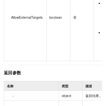
f
AllowExternalTargets
boolean
否
t
返回参数
名称
类型
描述
object
返回结果。