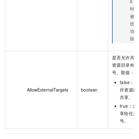
6 小
时内
被系
统自
动删
除。
是否允许共享
资源目录外的
号。取值：
false：
AllowExternalTargets
boolean
许资源目
共享。
true：
享给任意
号。