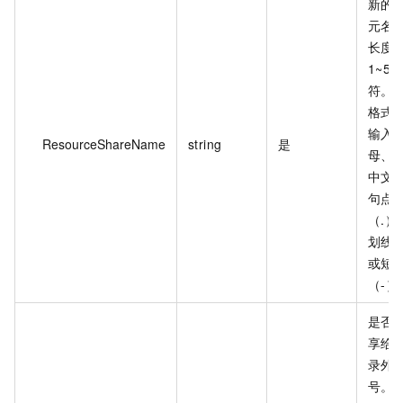
新的
元名
长度
1~50
符。
格式
输入
ResourceShareName
string
是
母、
中文
句点
（.）
划线
或短
（-）
是否
享给
录外
号。