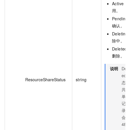
Active
用。
Pendin
确认。
Deletin
除中。
Delete
删除。
说明
Dele
ed 
ResourceShareStatus
string
态的
共享
单元
记
录，
会在
48~