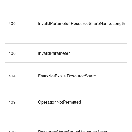
400
InvalidParameter.ResourceShareName.Length
400
InvalidParameter
404
EntityNotExists.ResourceShare
409
OperationNotPermitted
409
ResourceShareStatusMismatchAction