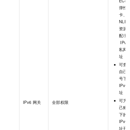
ECS
弹性
卡、
NLB
资源
配/删
IPv6
私网
址
可查
自己
号下
IPv6
址
可为
IPv6
网关
全部权限
己账
下的
IPv6
址开通