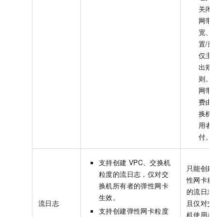
关闭
网带
宽、
置/删
仅主
出规
则。
网带
费由
换机
用者
付。
支持创建
VPC、交换机
只能创建
粒度的流日志，仅对交
性网卡粒
换机所有者的弹性网卡
的流日志
生效。
流日志
且仅对交
支持创建弹性网卡粒度
机使用者