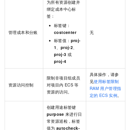
为所有资源创建并
绑定成本中心标
签：
标签键：
管理成本和分账
costcenter
无
标签值：
proj-
1
、
proj-2
、
proj-3
或
proj-4
具体操作，请参
限制非项目组成员
见
使用标签限制
资源访问控制
对项目内
ECS
等
RAM
用户管理指
资源的访问。
定的
ECS
实例
。
创建用途标签键
purpose
来进行日
常资源巡检，标签
值为
autocheck-