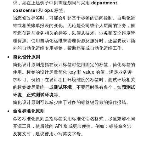
求，如在上述例子中则需规划同时采用
department
、
costcenter
和
ops
标签。
当您修改标签时，可能会引起基于标签的访问控制、自动化运
维或相关账单报表的变化。无论是公司或个人层面的业务，推
荐您创建与业务相关的标签，以便从技术、业务和安全维度管
理资源。使用自动化运维来管理资源及服务时，还需要设计额
外的自动化运维专用标签，帮助您完成自动化运维工作。
简化设计原则
简化设计原则是指在设计标签时使用固定的标签，简化标签的
使用。标签的设计尽量简化
key
和
value
的值，满足业务诉
求即可。例如：在设计项目环境维度的标签时，测试环境相关
的标签键尽量统一成
测试环境
，不要同时保有多个，如
预测试
环境
、
正式测试环境
等。
简化设计原则可以减少由于过多的标签键导致的操作报错。
命名标准化原则
命名标准化原则是指标签采用标准化命名格式，尽量兼容不同
开源工具，使后续的
API
集成更加便捷。例如：标签命名涉
及英文时，建议使用小写英文字母。