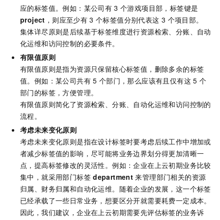
应的标签值。例如：某公司有
3
个游戏项目部，标签键是
project
，则应至少有
3
个标签值分别代表这 3
个项目部。
集体详尽原则是后续基于标签维度进行资源检索、分账、自动
化运维和访问控制的必要条件。
有限值原则
有限值原则是指为资源只保留核心标签值，删除多余的标签
值。例如：某公司共有
5
个部门，那么应该有且仅有这
5
个
部门的标签，方便管理。
有限值原则简化了资源检索、分账、自动化运维和访问控制的
流程。
考虑未来变化原则
考虑未来变化原则是指在设计标签时要考虑后续工作中增加或
者减少标签值的影响，尽可能将业务边界划分得更加清晰一
点，提高标签修改的灵活性。例如：企业在上云初期业务比较
集中，就采用部门标签
department
来管理部门相关的资源
归属、财务归属和自动化运维。随着企业的发展，这一个标签
已经承载了一些日常业务，想要区分开就需要耗费一定成本。
因此，我们建议，企业在上云初期需要先评估标签的业务诉