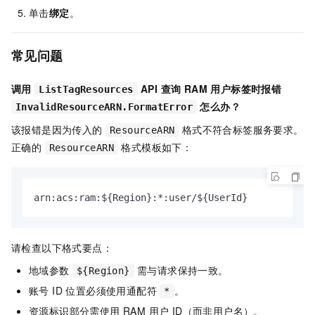
单击
绑定
。
常见问题
调用
API 查询 RAM 用户标签时报错
ListTagResources
怎么办？
InvalidResourceARN.FormatError
该报错是因为传入的
格式不符合标签服务要求。
ResourceARN
正确的
格式模板如下：
ResourceARN
arn:acs:ram:${Region}:*:user/${UserId}
请检查以下格式要点：
地域参数
需与请求保持一致。
${Region}
账号 ID 位置必须使用通配符
。
*
资源标识部分需使用 RAM 用户 ID（而非用户名）。