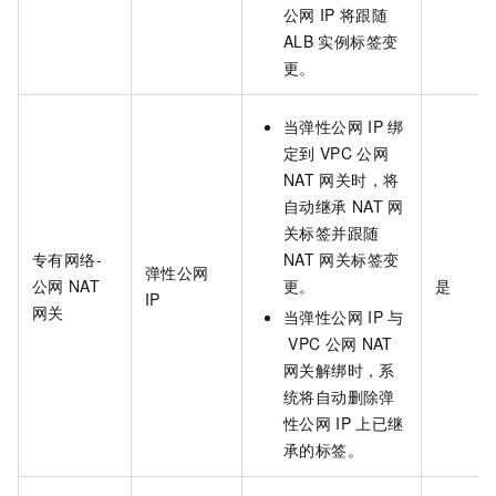
公网
IP
将跟随
ALB
实例标签变
更。
当弹性公网
IP
绑
定到
VPC
公网
NAT
网关时，将
自动继承
NAT
网
关标签并跟随
专有网络-
NAT
网关标签变
弹性公网
公网
NAT
更。
是
IP
网关
当弹性公网
IP
与
VPC
公网
NAT
网关解绑时，系
统将自动删除弹
性公网
IP
上已继
承的标签。