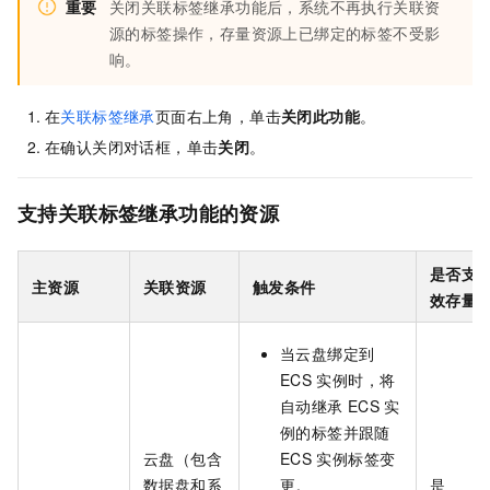
重要
关闭关联标签继承功能后，系统不再执行关联资
源的标签操作，存量资源上已绑定的标签不受影
响。
在
关联标签继承
页面右上角，单击
关闭此功能
。
在确认关闭对话框，单击
关闭
。
支持关联标签继承功能的资源
是否支
主资源
关联资源
触发条件
效存量
当云盘绑定到
ECS
实例时，将
自动继承
ECS
实
例的标签并跟随
云盘（包含
ECS
实例标签变
数据盘和系
更。
是