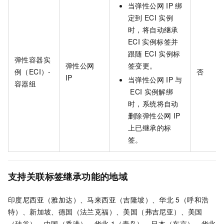
当弹性公网
IP
绑
定到
ECI
实例
时，将自动继承
ECI
实例标签并
跟随
ECI
实例标
弹性容器实
弹性公网
签变更。
例（ECI）-
否
IP
当弹性公网
IP
与
容器组
ECI
实例解绑
时，系统将自动
删除弹性公网
IP
上已继承的标
签。
支持关联标签继承功能的地域
印度尼西亚（雅加达）、马来西亚（吉隆坡）、华北
5（呼和浩
特）、新加坡、德国（法兰克福）、美国（弗吉尼亚）、美国
（硅谷）、中国（香港）、华北
1（青岛）、日本（东京）、华北