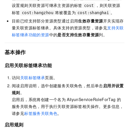
设置规则关联资源可继承主资源的标签
，则关联资源
cost
标签
将被覆盖为
。
cost:hangzhou
cost:shanghai
目前已经支持部分资源类型通过启用
生效存量资源
开关实现存
量关联资源标签继承。具体支持的资源类型，请参见
支持关联
标签继承功能的资源
中的
是否支持生效存量资源
列。
基本操作
启用
关联标签继承功能
访问
关联标签继承
页面。
阅读启用说明，选中创建服务关联角色，然后单击
启用并设置
规则
。
启用后，系统将创建一个名为
AliyunServiceRoleForTag
的
服务关联角色，用于执行关联资源标签相关操作。更多信息，
请参见
标签服务关联角色
。
启用规则