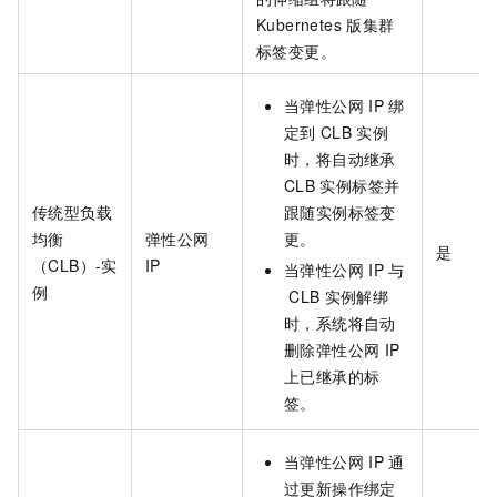
Kubernetes
版集群
标签变更。
当弹性公网
IP
绑
定到
CLB
实例
时，将自动继承
CLB
实例标签并
传统型负载
跟随实例标签变
均衡
弹性公网
更。
是
（CLB）-实
IP
当弹性公网
IP
与
例
CLB
实例解绑
时，系统将自动
删除弹性公网
IP
上已继承的标
签。
当弹性公网
IP
通
过更新操作绑定