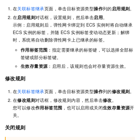
在
关联标签继承
页面，单击目标资源类型
操作
列的
启用规则
。
在
启用规则
对话框，设置规则，然后单击
启用
。
示例：启用规则后，弹性网卡绑定到
ECS
实例时将自动继承
ECS
实例的标签，并随
ECS
实例标签变动动态更新；解绑
时，系统将自动删除弹性网卡上已继承的标签。
作用标签范围
：指定需要继承的标签键，可以选择全部标
签键或部分标签键。
生效存量资源
：启用后，该规则也会对存量资源生效。
修改规则
在
关联标签继承
页面，单击目标资源类型
操作
列的
修改规则
。
在
修改规则
对话框，修改规则内容，然后单击
修改
。
您可以修改
作用标签范围
，也可以启用或关闭
生效存量资源
开
关。
关闭规则