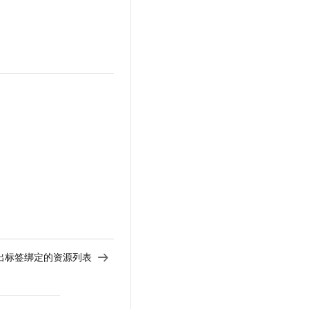
文戏情感细腻自然，动作戏激烈拳拳到肉，实现更强表演能力
支持中英文自由切换，具备更强的噪声鲁棒性
云聚AI 严选权益
SSL 证书
，一键激活高效办公新体验
精选AI产品，从模型到应用全链提效
堡垒机
AI 用量加速计划
应用
防火墙
、识别商机，让客服更高效、服务更出色。
新老同享，达量后返
千问办公
主机安全
NEW
的智能体编程平台
一站式AI生产力平台
AI 应用及服务市场
伶鹊
企业级人与Agent协作平台，接入和调度多个数字员工
智能客服平台，对话机器人、对话分析、智能外呼
AI 应用
大模型服务平台百炼 - 全妙
大模型
应用创作平台
多模态内容创作工具，已接入 DeepSeek
自然语言处理
数据标注
出标签绑定的资源列表
机器学习
息提取
与 AI 智能体进行实时音视频通话
从文本、图片、视频中提取结构化的属性信息
构建支持视频理解的 AI 音视频实时通话应用