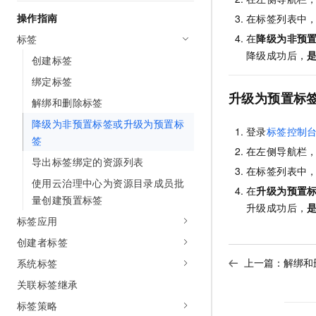
AI 产品 免费试用
网络
安全
云开发大赛
操作指南
在标签列表中
Tableau 订阅
1亿+ 大模型 tokens 和 
在
降级为非预
标签
可观测
入门学习赛
中间件
AI空中课堂在线直播课
140+云产品 免费试用
降级成功后，
创建标签
大模型服务
上云与迁云
产品新客免费试用，最长1
数据库
绑定标签
生态解决方案
千问AI平台-Token Plan
升级为预置标
企业出海
大模型ACA认证体验
解绑和删除标签
大数据计算
助力企业全员 AI 认知与能
行业生态解决方案
降级为非预置标签或升级为预置标
政企业务
登录
标签控制
媒体服务
千问AI平台-模型体验
签
开发者生态解决方案
在左侧导航栏
在线体验全尺寸、多种模态
企业服务与云通信
导出标签绑定的资源列表
AI 开发和 AI 应用解决
在标签列表中
Happy 系列大模型
使用云治理中心为资源目录成员批
域名与网站
在
升级为预置
量创建预置标签
升级成功后，
终端用户计算
标签应用
创建者标签
Serverless
大模型解决方案
上一篇：
解绑和
系统标签
开发工具
快速部署 Dify，高效搭建 
关联标签继承
迁移与运维管理
标签策略