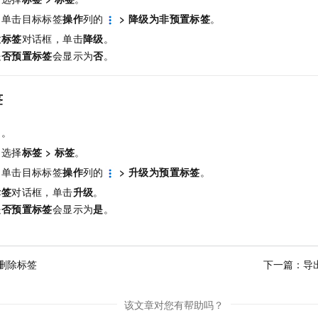
服务生态伙伴
视觉 Coding、空间感知、多模态思考等全面升级
1M上下文，专为长程任务能力而生
云工开物
企业应用
Night Plan 支持 Qwen 3.8-Max
AI 办公
NEW
，单击目标标签
操作
列的
>
降级为非预置标签
。
Red Hat
30+ 款产品免费体验
夜间 5 折，Qwen/Meoo/TokenPlan 客户专享
AI智能应用
科研合作
置标签
对话框，单击
降级
。
ERP
堂（旗舰版）
SUSE
智能客服
是否预置标签
会显示为
否
。
AI 应用构建
大模型原生
CRM
2个月
自动承接线索
建站小程序
Qoder
大模型服务平台百炼-应用模版
OA 办公系统
HOT
NEW
签
面向真实软件
个人版上线、团队版降价；千问3.8-Max首发发尝鲜
丰富多元化的应用模版和解决方案
力提升
财税管理
模板建站
台
。
万有无界
大模型服务平台百炼-智能体
400电话
定制建站
，选择
标签
>
标签
。
的模型效果
灵活可视化地构建企业级 Agent
方案
广告营销
模板小程序
，单击目标标签
操作
列的
>
升级为预置标签
。
秒悟
人工智能平台 PAI
标签
对话框，单击
升级
。
定制小程序
云端极速 AI 
新一代 AI 视频生成模型，深度适配广告营销等场景
AI Native 的算法工程平台，一站式完成建模、训练、推理服务部署
是否预置标签
会显示为
是
。
APP 开发
建站系统
删除标签
下一篇：
导
AI 应用
10分钟微调：让0.6B模型媲美235B模型
多模态数据信
依托云原生高可用架构,实现Dify私有化部署
用1%尺寸在特定领域达到大模型90%以上效果
该文章对您有帮助吗？