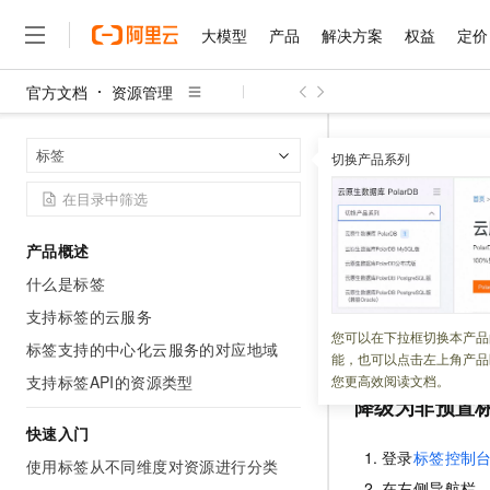
大模型
产品
解决方案
权益
定价
官方文档
资源管理
大模型
产品
解决方案
权益
定价
云市场
伙伴
服务
了解阿里云
精选产品
精选解决方案
普惠上云
产品定价
精选商城
成为销售伙伴
售前咨询
为什么选择阿里云
千问AI平台
资源管理
标
首页
标签
了解云产品的定价详情
切换产品系列
大模型服务平台百炼
千问办公，解锁你的工作
普惠上云 官方力荐
分销伙伴
在线服务
网站建设
什么是云计算
大
大模型服务与应用平台
企业级Agent产品，直接
云服务器38元/年起，超
降级为非
咨询伙伴
多端小程序
技术领先
云上成本管理
售后服务
千问大模型
Agency Agents：拥
官方推荐返现计划
大模型
大模型
精选产品
精选解决方案
Salesforce 国际版订阅
稳定可靠
产品概述
管理和优化成本
多元化、高性能、安全可靠
推荐新用户得奖励，单订单
更新时间：
2026-05-26
销售伙伴合作计划
自助服务
什么是标签
友盟天域
安全合规
人工智能与机器学习
AI
文本生成
无影云电脑
HappyHorse 打造一
云工开物
对于不再适用的预
无影生态合作计划
在线服务
支持标签的云服务
观测云
分析师报告
随时随地安全接入的云上超
高校专属算力普惠，学生认
计算
互联网应用开发
您可以在下拉框切换本产品
Qwen3.8-Max
经存在的非预置标
HOT
标签支持的中心化云服务的对应地域
Salesforce On Alibaba C
工单服务
能，也可以点击左上角产品
智能体时代全能旗舰模型
Tuya 物联网平台阿里云
研究报告与白皮书
云解析DNS
快速拥有专属 OpenClaw
Consulting Partner 合
大数据
容器
支持标签API的资源类型
您更高效阅读文档。
免费试用
短信专区
降级为非预置
蓝凌 OA
Qwen3.7-Plus
AI 大模型销售与服务生
现代化应用
存储
天池大赛
能看、能想、能动手的多模
快速入门
云原生大数据计算服务 Max
解决方案免费试用 新老
电子合同
登录
标签控制
面向分析的企业级SaaS模
最高领取价值200元试用
使用标签从不同维度对资源进行分类
安全
网络与CDN
AI 算法大赛
Qwen3-VL-Plus
畅捷通
在左侧导航栏