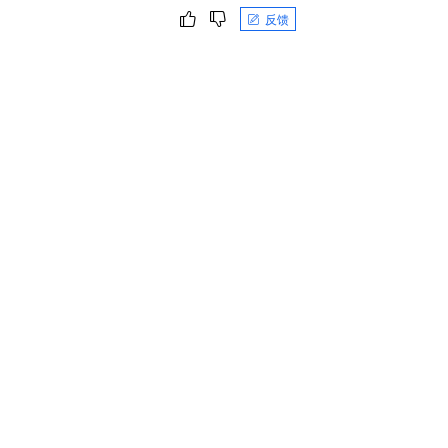
一个 AI 助手
即刻拥有 DeepSeek-R1 满血版
超强辅助，Bol
反馈
在企业官网、通讯软件中为客户提供 AI 客服
多种方案随心选，轻松解锁专属 DeepSeek