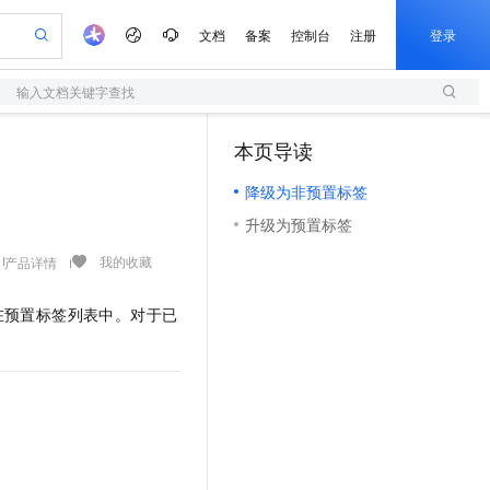
文档
备案
控制台
注册
登录
输入文档关键字查找
验
作计划
器
AI 活动
专业服务
服务伙伴合作计划
开发者社区
加入我们
服务平台百炼
阿里云 OPC 创新助力计划
本页导读
（1）
一站式生成采购清单，支持单品或批量购买
S
io：打造专属 AI 语音助手
S产品伙伴计划（繁花）
峰会
造的大模型服务与应用开发平台
轻量应用服务器
一句话生成原生可编辑精美 PPT 文稿
AI 生产力先锋
Al MaaS 服务伙伴赋能合作
域名
博文
Careers
至高可申请百万元
降级为非预置标签
性可伸缩的云计算服务
开启高性价比 AI 编程新体验
Qwen-Audio-3.0-Realtime 端到端实时语音角色扮演
输入一句话想法, 轻松生成专业的 PPT
先锋实践拓展 AI 生产力的边界
快速构建应用程序和网站，即刻迈出上云第一步
Token 补贴，五大权
计划
海大会
伙伴信用分合作计划
商标
问答
社会招聘
升级为预置标签
益加速 OPC 成功
S
eek-V4-Pro
数字证书管理服务（原SSL证书）
一键部署幻兽帕鲁游戏服务器
飞天发布时刻
HOT
划
备案
电子书
校园招聘
pSeek-V4-Pro
视频创作，一键激活电商全链路生产力
全托管，含MySQL、PostgreSQL、SQL Server、MariaDB多引擎
实现全站HTTPS，呈现可信的WEB访问
一键购买专属联机服务器，轻松开启游戏
所见，即是所愿
我的收藏
产品详情
更多支持
划
公司注册
镜像站
视频生成
语音识别与合成
专属 QwenPaw
短信服务
漫剧工坊：一站式动画创作平台
AI 实训营
HOT
在预置标签列表中。对于已
合作伙伴培训与认证
划
上云迁移
的智能体编程平台
站生成，高效打造优质广告素材
从聊天伙伴进化为能主动干活的本地数字员工
快速生产连贯的高质量长漫剧
从基础到进阶，Agent 创客手把手教你
国内短信简单易用，安全可靠，秒级触达，全球覆盖200+国家和地区。
e-1.1-T2V
Qwen3-TTS-Flash
lScope
我要反馈
查询合作伙伴
畅细腻的高质量视频
离线语音合成大模型，多语言方言自适应，低延迟高稳定
n Alibaba Cloud ISV 合作
代维服务
olarDB
建企业门户网站
大数据开发治理平台 DataWorks
10 分钟搭建微信、支付宝小程序
创新加速
ope
登录合作伙伴管理后台
我要建议
站，无忧落地极速上线
以可视化方式快速构建移动和 PC 门户网站
100%兼容MySQL、PostgreSQL，兼容Oracle，支持集中和分布式
高效部署网站，快速应用到小程序
Data Agent 驱动的一站式 Data+AI 开发治理平台
e-1.1-I2V
Cosyvoice-V3-Flash
安全
畅自然，细节丰富
高表现力语音合成大模型，语音克隆听感自然
我要投诉
上云场景组合购
伴
边界网络安全防护产品
漫剧创作，剧本、分镜、视频高效生成
覆盖90%+业务场景，专享组合折扣价
2V
VPN
Fun-ASR