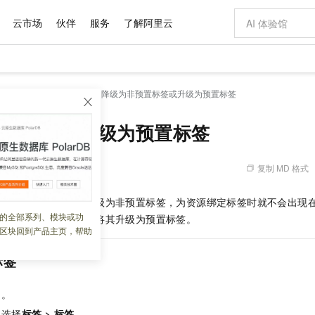
云市场
伙伴
服务
了解阿里云
AI 特惠
数据与 API
成为产品伙伴
企业增值服务
最佳实践
价格计算器
AI 场景体
基础软件
产品伙伴合
阿里云认证
市场活动
配置报价
大模型
签
操作指南
标签
降级为非预置标签或升级为预置标签
自助选配和估算价格
新方式
域名与网站
睿译宝，AI翻译排版一步到位
智启 AI 普惠权益
产品生态集成认证中心
企业支持计划
云上春晚
千问官方 MaaS 平台，为开发者和 Agent 而生，新用户赠送 1 亿 + tokens 额度
云服务器 EC
Qwen Aud
AI Coding
阿里云Maa
2026 阿里云
为企业打
数据集
Windows
大模型认证
模型
NEW
NEW
交付可用成果
值低价云产品抢先购
提供智能易用的域名与建站服务
上传文档即自动完成翻译和格式还原
至高享 1亿+免费 tokens，加速 Al 应用落地
安全可靠、弹
智能编程，一键
预置标签或升级为预置标签
产品生态伙伴
专家技术服务
云上奥运之旅
弹性计算合作
阿里云中企出
手机三要素
宝塔 Linux
全部认证
价格优势
有专属领域专家
对象存储 OSS
GLM-5.2：长任务时代开源旗舰模型
阿里云 OPC 创新助力计划
云数据库 RD
即刻拥有 DeepS
AI 电商营销
产品生态伙伴工作台
企业增值服务台
云栖战略参考
云存储合作计
云栖大会
身份实名认证
CentOS
训练营
推动算力普惠，释放技术红利
的大模型服务
最高返9万
多领域专家智能体,一键组建 AI 虚拟交付团队
至高百万元 Token 补贴，加速一人公司成长
稳定、安全、高性价比、高性能的云存储服务
真正可用的 1M 上下文,一次完成代码全链路开发
轻松解锁专属 Dee
从图文生成到
复制 MD 格式
 07:47:58
云上的中国
数据库合作计
活动全景
短信
Docker
图片和
站式影视创作平台
人工智能平台 PAI
Hermes Agent，打造自进化智能体
Token Plan 模型订阅计划
Qoder
5 分钟轻松部署
AI 广告创作
企业成长
大模型
NEW
信息公告
置标签，您可以将其降级为非预置标签，为资源绑定标签时就不会出现
看见新力量
云网络合作计
OCR 文字识别
JAVA
级电脑
证享300元代金券
可视化编排打通从文字构思到成片全链路闭环
一站式AI开发、训练和推理服务
自主进化，持久记忆，越用越聪明
Qwen3.8-Max 首发尝鲜，限时加量 10 倍，夜间低至2折
面向真实软件
图文、视频一
的全部系列、模块或功
Kimi-K3
HappyHors
签，您可以根据需要，将其升级为预置标签。
NEW
魔搭 Mode
loud
服务实践
官网公告
区块回到产品主页，帮助
Kimi 最新旗舰模型，长程编程与推理利器
让文字生成流
金融模力时刻
Salesforce O
版
发票查验
全能环境
Qoder CN
Claude Code + GStack 打造工程团队
千问办公，限时限量积分加倍
云原生数据库 P
低代码高效构
AI 建站
NEW
作计划
计划
创新中心
魔搭 ModelSc
健康状态
让AI从“聊天伙伴”进化为能干活的“数字员工”
覆盖公网/内网、递归/权威、移动APP等全场景解析服务
安装技能 GStack，拥有专属 AI 工程团队
你的AI工作搭子，覆盖日常办公高频场景
基于千问大模型等，支持代码智能生成、研发智能问答
0 代码专业建
标签
客户案例
天气预报查询
操作系统
Deepseek-v4-pro
HappyHors
态合作计划
态智能体模型
旗舰 MoE 大模型，百万上下文与顶尖推理能力
图生视频，流
Compute
同享
容器服务 Kubernetes 版 ACK
万小智 AI 建站低至 15元/月
云防火墙
AI 短剧/漫剧
快递物流查询
WordPress
成为服务伙
高校合作
台
。
式云数据仓库
点，立即开启云上创新
提供一站式管理容器应用的 K8s 服务
送.CN域名，送备案服务码
云原生的云上
AI助力短剧
GLM-5.2
Wan2.7-T
Ubuntu
，选择
标签
>
标签
。