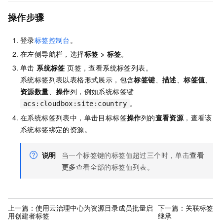
操作步骤
登录
标签控制台
。
在左侧导航栏，选择
标签
>
标签
。
单击
系统标签
页签，查看系统标签列表。
系统标签列表以表格形式展示，包含
标签键
、
描述
、
标签值
、
资源数量
、
操作
列，例如系统标签键
。
acs:cloudbox:site:country
在系统标签列表中，单击目标标签
操作
列的
查看资源
，查看该
系统标签绑定的资源。
说明
当一个标签键的标签值超过三个时，单击
查看
更多
查看全部的标签值列表。
上一篇：
使用云治理中心为资源目录成员批量启
下一篇：
关联标签
用创建者标签
继承