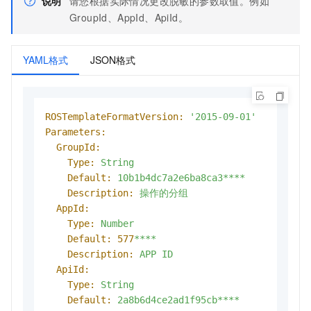
说明
请您根据实际情况更改脱敏的参数取值。例如
GroupId、AppId、ApiId。
YAML格式
JSON格式
ROSTemplateFormatVersion:
'2015-09-01'
Parameters:
GroupId:
Type:
String
Default:
10b1b4dc7a2e6ba8ca3****
Description:
操作的分组
AppId:
Type:
Number
Default:
577
****
Description:
APP
ID
ApiId:
Type:
String
Default:
2a8b6d4ce2ad1f95cb****