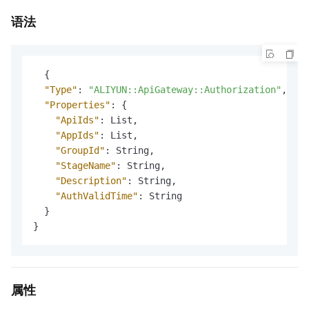
语法
{
"Type"
:
"ALIYUN::ApiGateway::Authorization"
,
"Properties"
:
{
"ApiIds"
:
 List
,
"AppIds"
:
 List
,
"GroupId"
:
 String
,
"StageName"
:
 String
,
"Description"
:
 String
,
"AuthValidTime"
:
 String

}
}
属性