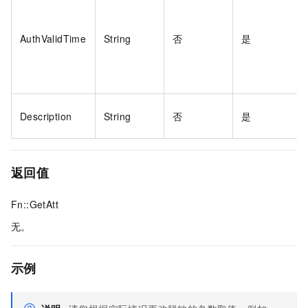
AuthValidTime
String
否
是
Description
String
否
是
返回值
Fn::GetAtt
无。
示例