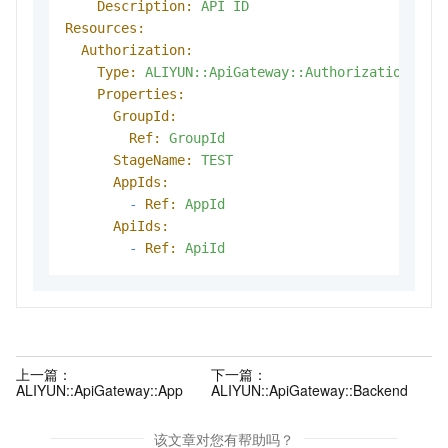
Description:
API
ID
Resources:
Authorization:
Type:
ALIYUN::ApiGateway::Authorization
Properties:
GroupId:
Ref:
GroupId
StageName:
TEST
AppIds:
-
Ref:
AppId
ApiIds:
-
Ref:
ApiId
上一篇：
下一篇：
ALIYUN::ApiGateway::App
ALIYUN::ApiGateway::Backend
该文章对您有帮助吗？