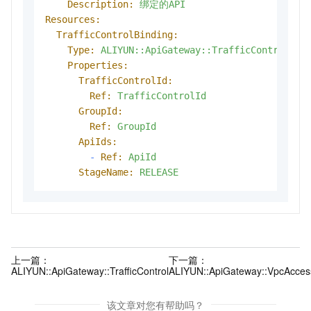
Description:
绑定的API
Resources:
TrafficControlBinding:
Type:
ALIYUN::ApiGateway::TrafficControlBin
Properties:
TrafficControlId:
Ref:
TrafficControlId
GroupId:
Ref:
GroupId
ApiIds:
-
Ref:
ApiId
StageName:
RELEASE
上一篇：
下一篇：
ALIYUN::ApiGateway::TrafficControl
ALIYUN::ApiGateway::VpcAcces
该文章对您有帮助吗？