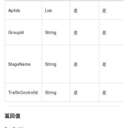
ApiIds
List
是
是
GroupId
String
是
是
StageName
String
是
是
TrafficControlId
String
是
是
返回值