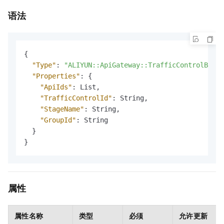
语法
{
"Type"
:
"ALIYUN::ApiGateway::TrafficControlBindi
"Properties"
:
{
"ApiIds"
:
 List
,
"TrafficControlId"
:
 String
,
"StageName"
:
 String
,
"GroupId"
:
 String

}
}
属性
属性名称
类型
必须
允许更新