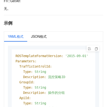
Fn::GetAtt
无。
示例
YAML格式
JSON格式
ROSTemplateFormatVersion:
'2015-09-01'
Parameters:
TrafficControlId:
Type:
String
Description:
流控策略ID
GroupId:
Type:
String
Description:
操作的分组
ApiId:
Type:
String