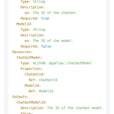
Type:
String
Description:
en:
The
ID
of
the
chatbot.
Required:
true
ModelId:
Type:
String
Description:
en:
The
ID
of
the
model.
Required:
false
Resources:
ChatbotModel:
Type:
ALIYUN::AppFlow::ChatbotModel
Properties:
ChatbotId:
Ref:
ChatbotId
ModelId:
Ref:
ModelId
Outputs:
ChatbotModelId:
Description:
The
ID
of
the
chatbot
model.
Value: