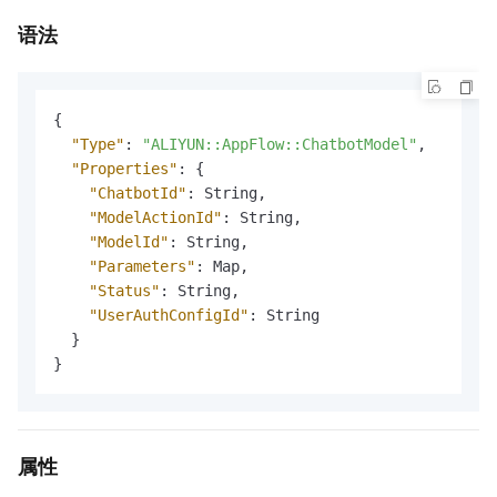
语法
{
"Type"
:
"ALIYUN::AppFlow::ChatbotModel"
,
"Properties"
:
{
"ChatbotId"
:
 String
,
"ModelActionId"
:
 String
,
"ModelId"
:
 String
,
"Parameters"
:
 Map
,
"Status"
:
 String
,
"UserAuthConfigId"
:
 String

}
}
属性