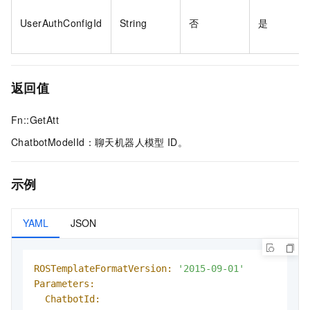
UserAuthConfigId
String
否
是
返回值
Fn::GetAtt
ChatbotModelId：聊天机器人模型
ID。
示例
YAML
JSON
ROSTemplateFormatVersion:
'2015-09-01'
Parameters:
ChatbotId: