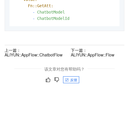
Fn::GetAtt:
-
ChatbotModel
-
ChatbotModelId
上一篇：
下一篇：
ALIYUN::AppFlow::ChatbotFlow
ALIYUN::AppFlow::Flow
该文章对您有帮助吗？
反馈