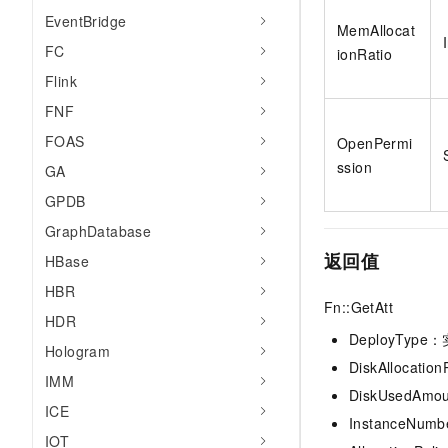
EventBridge
MemAllocat
FC
ionRatio
Flink
FNF
FOAS
OpenPermi
ssion
GA
GPDB
GraphDatabase
返回值
HBase
HBR
Fn::GetAtt
HDR
DeployTyp
Hologram
DiskAlloca
IMM
DiskUsedA
ICE
InstanceN
IOT