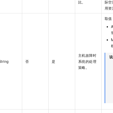
比。
际空
用资
取值
主机故障时
说
String
否
是
系统的处理
策略。