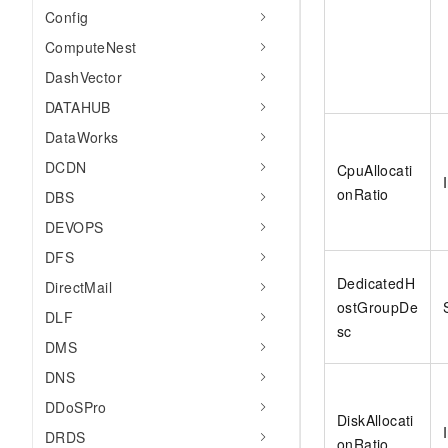
Config
ComputeNest
DashVector
DATAHUB
DataWorks
DCDN
CpuAllocati
onRatio
DBS
DEVOPS
DFS
DedicatedH
DirectMail
ostGroupDe
DLF
sc
DMS
DNS
DDoSPro
DiskAllocati
DRDS
onRatio