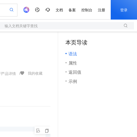
文档
备案
控制台
注册
登录
输入文档关键字查找
验
作计划
器
AI 活动
专业服务
服务伙伴合作计划
开发者社区
加入我们
服务平台百炼
阿里云 OPC 创新助力计划
本页导读
（1）
一站式生成采购清单，支持单品或批量购买
S
可编辑精美 PPT 文稿
S产品伙伴计划（繁花）
峰会
造的大模型服务与应用开发平台
轻量应用服务器
Agency Agents：拥有专属领域专家
AI 生产力先锋
Al MaaS 服务伙伴赋能合作
域名
博文
Careers
至高可申请百万元
语法
性可伸缩的云计算服务
 轻松生成专业的 PPT
开启高性价比 AI 编程新体验
先锋实践拓展 AI 生产力的边界
快速构建应用程序和网站，即刻迈出上云第一步
多领域专家智能体,一键组建 AI 虚拟交付团队
Token 补贴，五大权
计划
海大会
伙伴信用分合作计划
商标
问答
社会招聘
属性
益加速 OPC 成功
S
帕鲁游戏服务器
数字证书管理服务（原SSL证书）
HappyHorse 打造一站式影视创作平台
飞天发布时刻
HOT
划
备案
电子书
校园招聘
返回值
联机服务器，轻松开启游戏
视频创作，一键激活电商全链路生产力
全托管，含MySQL、PostgreSQL、SQL Server、MariaDB多引擎
实现全站HTTPS，呈现可信的WEB访问
所见，即是所愿
可视化编排打通从文字构思到成片全链路闭环
我的收藏
产品详情
更多支持
划
公司注册
镜像站
示例
视频生成
语音识别与合成
 智能体与工作流应用
短信服务
漫剧工坊：一站式动画创作平台
AI 实训营
合作伙伴培训与认证
划
上云迁移
的智能体编程平台
站生成，高效打造优质广告素材
通过阿里云百炼高效搭建AI应用,助力高效开发
快速生产连贯的高质量长漫剧
从基础到进阶，Agent 创客手把手教你
国内短信简单易用，安全可靠，秒级触达，全球覆盖200+国家和地区。
e-1.1-T2V
Qwen3-TTS-Flash
lScope
我要反馈
查询合作伙伴
畅细腻的高质量视频
离线语音合成大模型，多语言方言自适应，低延迟高稳定
n Alibaba Cloud ISV 合作
代维服务
olarDB
建企业门户网站
大数据开发治理平台 DataWorks
10 分钟搭建微信、支付宝小程序
创新加速
ope
登录合作伙伴管理后台
我要建议
站，无忧落地极速上线
以可视化方式快速构建移动和 PC 门户网站
100%兼容MySQL、PostgreSQL，兼容Oracle，支持集中和分布式
高效部署网站，快速应用到小程序
Data Agent 驱动的一站式 Data+AI 开发治理平台
e-1.1-I2V
Cosyvoice-V3-Flash
安全
畅自然，细节丰富
高表现力语音合成大模型，语音克隆听感自然
我要投诉
上云场景组合购
伴
边界网络安全防护产品
漫剧创作，剧本、分镜、视频高效生成
覆盖90%+业务场景，专享组合折扣价
2V
VPN
Fun-ASR