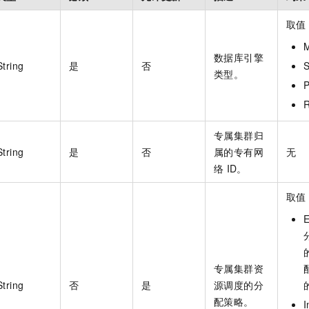
一个 AI 助手
即刻拥有 DeepSeek-R1 满血版
超强辅助，Bol
在企业官网、通讯软件中为客户提供 AI 客服
多种方案随心选，轻松解锁专属 DeepSeek
取值
数据库引擎
String
是
否
类型。
R
专属集群归
String
是
否
属的专有网
无
络
ID。
取值
专属集群资
String
否
是
源调度的分
配策略。