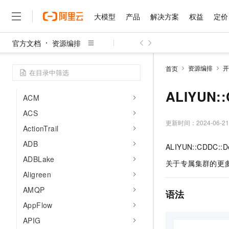
大模型
产品
解决方案
权益
定价
开发参考
集成概览
官方文档
资源编排
资源类型
大模型
产品
解决方案
权益
定价
云市场
伙伴
服务
了解阿里云
精选产品
精选解决方案
普惠上云
产品定价
精选商城
成为销售伙伴
售前咨询
为什么选择阿里云
千问AI平台
查看资源类型
资源编排
开
首页
了解云产品的定价详情
大模型服务平台百炼
睿译宝，AI翻译排版一
普惠上云 官方力荐
分销伙伴
在线服务
网站建设
什么是云计算
大
资源类型索引
大模型服务与应用平台
上传文档即自动完成翻译和
云服务器38元/年起，超
ALIYUN::
咨询伙伴
ACM
多端小程序
技术领先
云上成本管理
售后服务
千问大模型
GLM-5.2：长任务时代
官方推荐返现计划
大模型
ACS
大模型
精选产品
精选解决方案
Salesforce 国际版订阅
稳定可靠
管理和优化成本
多元化、高性能、安全可靠
推荐新用户得奖励，单订单
更新时间：
2024-06-21
销售伙伴合作计划
ActionTrail
自助服务
友盟天域
安全合规
人工智能与机器学习
AI
文本生成
无影云电脑
Hermes Agent，打造
云工开物
ADB
ALIYUN::CDDC::D
无影生态合作计划
在线服务
观测云
分析师报告
随时随地安全接入的云上超
自主进化，持久记忆，越用
高校专属算力普惠，学生认
计算
互联网应用开发
Qwen3.8-Max
ADBLake
HOT
关于专属集群的更
Salesforce On Alibaba C
工单服务
智能体时代全能旗舰模型
Tuya 物联网平台阿里云
研究报告与白皮书
云解析DNS
快速拥有专属 OpenClaw
Aligreen
Consulting Partner 合
大数据
容器
免费试用
短信专区
AMQP
蓝凌 OA
Qwen3.7-Plus
语法
AI 大模型销售与服务生
现代化应用
存储
天池大赛
能看、能想、能动手的多模
AppFlow
云原生大数据计算服务 Max
解决方案免费试用 新老
电子合同
面向分析的企业级SaaS模
最高领取价值200元试用
安全
网络与CDN
APIG
AI 算法大赛
Qwen3-VL-Plus
畅捷通