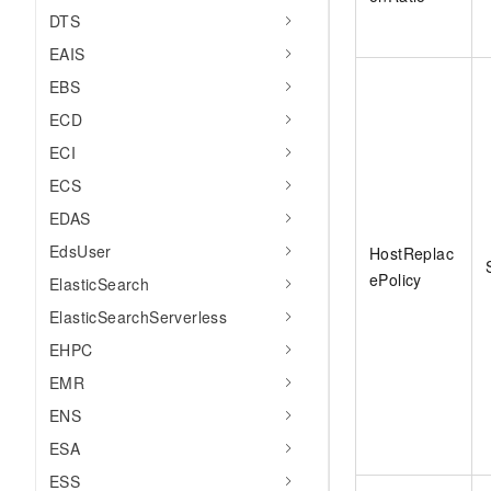
DTS
EAIS
EBS
ECD
ECI
ECS
EDAS
EdsUser
HostReplac
ePolicy
ElasticSearch
ElasticSearchServerless
EHPC
EMR
ENS
ESA
ESS