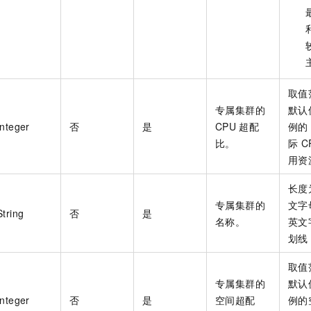
取值
专属集群的
默认
Integer
否
是
CPU
超配
例的
比。
际
C
用资
长度
专属集群的
文字
String
否
是
名称。
英文
划线
取值
专属集群的
默认
Integer
否
是
空间超配
例的