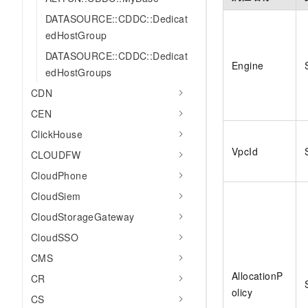
10 分钟在聊天系统中增加
专有云
DATASOURCE::CDDC::Dedicat
edHostGroup
DATASOURCE::CDDC::Dedicat
Engine
edHostGroups
CDN
CEN
ClickHouse
VpcId
CLOUDFW
CloudPhone
CloudSiem
CloudStorageGateway
CloudSSO
CMS
AllocationP
CR
olicy
CS