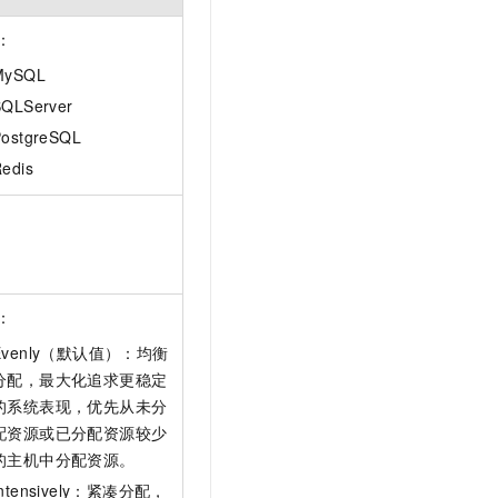
t.diy 一步搞定创意建站
构建大模型应用的安全防护体系
通过自然语言交互简化开发流程,全栈开发支持
通过阿里云安全产品对 AI 应用进行安全防护
：
MySQL
SQLServer
PostgreSQL
edis
：
Evenly（默认值）：均衡
分配，最大化追求更稳定
的系统表现，优先从未分
配资源或已分配资源较少
的主机中分配资源。
Intensively：紧凑分配，