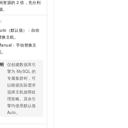
间资源的
2
倍，充分利
源。
：
Auto（默认值）：自动
替换主机。
Manual：手动替换主
机。
明
仅创建数据库引
擎为
MySQL
的
专属集群时，可
以根据实际需求
选择主机故障处
理策略。其余引
擎均使用默认值
Auto。