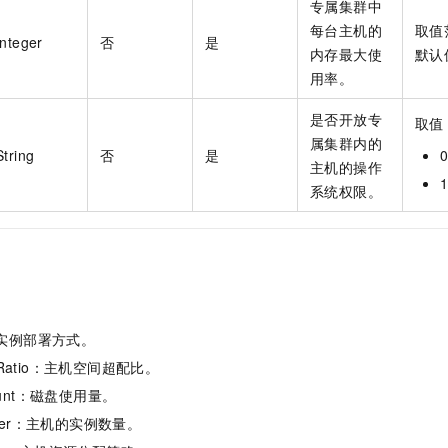
专属集群中
每台主机的
取值
Integer
否
是
内存最大使
默认
用率。
是否开放专
取值
属集群内的
String
否
是
主机的操作
系统权限。
e：实例部署方式。
tionRatio：主机空间超配比。
mount：磁盘使用量。
umber：主机的实例数量。