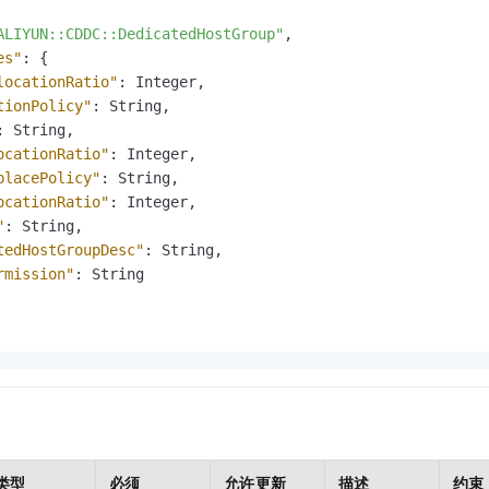
服务生态伙伴
视觉 Coding、空间感知、多模态思考等全面升级
1M上下文，专为长程任务能力而生
云工开物
企业应用
Night Plan 支持 Qwen 3.8-Max
AI 办公
NEW
Red Hat
ALIYUN::CDDC::DedicatedHostGroup"
,
30+ 款产品免费体验
夜间 5 折，Qwen/Meoo/TokenPlan 客户专享
AI智能应用
科研合作
es"
:
{
ERP
堂（旗舰版）
SUSE
locationRatio"
:
 Integer
,
智能客服
AI 应用构建
大模型原生
CRM
tionPolicy"
:
 String
,
2个月
自动承接线索
建站小程序
:
 String
,
Qoder
大模型服务平台百炼-应用模版
OA 办公系统
HOT
NEW
ocationRatio"
:
 Integer
,
面向真实软件
个人版上线、团队版降价；千问3.8-Max首发发尝鲜
丰富多元化的应用模版和解决方案
力提升
placePolicy"
:
 String
,
财税管理
模板建站
ocationRatio"
:
 Integer
,
万有无界
大模型服务平台百炼-智能体
400电话
定制建站
"
:
 String
,
的模型效果
灵活可视化地构建企业级 Agent
tedHostGroupDesc"
:
 String
,
方案
广告营销
模板小程序
秒悟
rmission"
:
 String

人工智能平台 PAI
定制小程序
云端极速 AI 
新一代 AI 视频生成模型，深度适配广告营销等场景
AI Native 的算法工程平台，一站式完成建模、训练、推理服务部署
APP 开发
建站系统
AI 应用
10分钟微调：让0.6B模型媲美235B模型
多模态数据信
依托云原生高可用架构,实现Dify私有化部署
用1%尺寸在特定领域达到大模型90%以上效果
类型
必须
允许更新
描述
约束