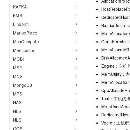
Allocation
KAFKA
HostRepla
KMS
DedicatedHo
Lindorm
BastionIns
MarketPlace
MemAllocat
MaxCompute
OpenPermi
MemAlloca
Memcache
DiskAlloca
MOBI
Engine：主
MSE
MemUtilit
MNS
MemAlloca
MongoDB
CpuAllocateR
MPS
Text：主机的
NAS
MemUsedAm
NLB
Dedicated
NLS
VpcId：主
OOS