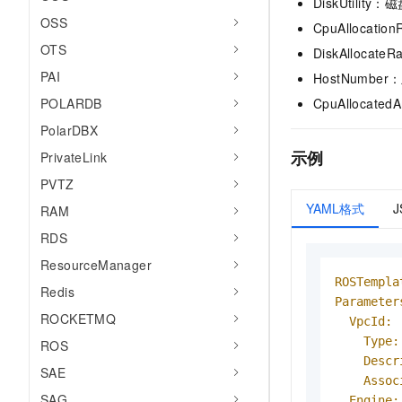
DiskUtilit
OSS
CpuAllocatio
OTS
DiskAlloca
PAI
HostNumbe
POLARDB
CpuAllocate
PolarDBX
示例
PrivateLink
PVTZ
YAML格式
RAM
RDS
ResourceManager
ROSTempla
Redis
Parameter
ROCKETMQ
VpcId:
Type:
ROS
Descr
SAE
Assoc
SAG
Engine: