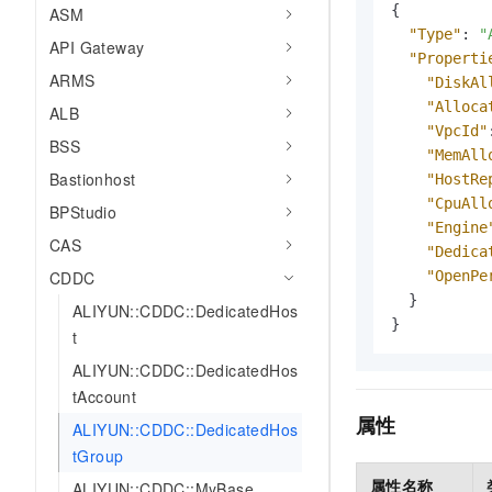
{
ASM
AI 产品 免费试用
网络
安全
云开发大赛
Tableau 订阅
"Type"
:
"
1亿+ 大模型 tokens 和 
API Gateway
"Properti
可观测
入门学习赛
中间件
AI空中课堂在线直播课
ARMS
"DiskAl
140+云产品 免费试用
大模型服务
上云与迁云
"Alloca
产品新客免费试用，最长1
ALB
数据库
生态解决方案
"VpcId"
千问AI平台-Token Plan
BSS
企业出海
大模型ACA认证体验
"MemAll
大数据计算
Bastionhost
助力企业全员 AI 认知与能
"HostRe
行业生态解决方案
政企业务
媒体服务
"CpuAll
千问AI平台-模型体验
BPStudio
开发者生态解决方案
"Engine
在线体验全尺寸、多种模态
CAS
企业服务与云通信
"Dedica
AI 开发和 AI 应用解决
CDDC
"OpenPe
Happy 系列大模型
域名与网站
}
ALIYUN::CDDC::DedicatedHos
}
终端用户计算
t
ALIYUN::CDDC::DedicatedHos
Serverless
大模型解决方案
tAccount
属性
开发工具
ALIYUN::CDDC::DedicatedHos
快速部署 Dify，高效搭建 
tGroup
迁移与运维管理
属性名称
ALIYUN::CDDC::MyBase