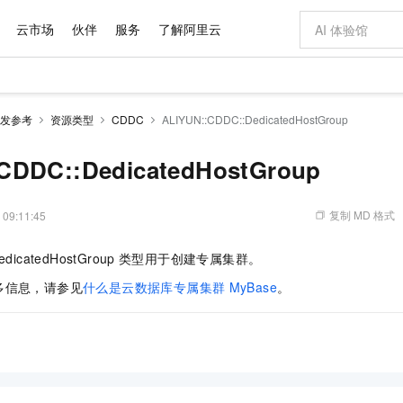
云市场
伙伴
服务
了解阿里云
AI 特惠
数据与 API
成为产品伙伴
企业增值服务
最佳实践
价格计算器
AI 场景体
基础软件
产品伙伴合
阿里云认证
市场活动
配置报价
大模型
发参考
资源类型
CDDC
ALIYUN::CDDC::DedicatedHostGroup
自助选配和估算价格
步到位
域名与网站
智启 AI 普惠权益
产品生态集成认证中心
企业支持计划
云上春晚
Qwen Audio：打造专属 AI 语音助手
千问官方 MaaS 平台，为开发者和 Agent 而生，新用户赠送 1 亿 + tokens 额度
云服务器 EC
一句话生成原生
AI Coding
阿里云Maa
2026 阿里云
为企业打
数据集
Windows
大模型认证
模型
NEW
NEW
格式还原
值低价云产品抢先购
提供智能易用的域名与建站服务
至高享 1亿+免费 tokens，加速 Al 应用落地
Qwen-Audio-3.0-Realtime 端到端实时语音角色扮演
安全可靠、弹
输入一句话想法,
智能编程，一键
CDDC::DedicatedHostGroup
产品生态伙伴
专家技术服务
云上奥运之旅
弹性计算合作
阿里云中企出
手机三要素
宝塔 Linux
全部认证
价格优势
开源旗舰模型
对象存储 OSS
即刻拥有 DeepSeek-V4-Pro
阿里云 OPC 创新助力计划
云数据库 RD
一键部署幻兽
AI 电商营销
产品生态伙伴工作台
企业增值服务台
云栖战略参考
云存储合作计
云栖大会
身份实名认证
CentOS
训练营
推动算力普惠，释放技术红利
的大模型服务
最高返9万
真正可用的 1M 上下文,一次完成代码全链路开发
轻松解锁专属 DeepSeek-V4-Pro
至高百万元 Token 补贴，加速一人公司成长
稳定、安全、高性价比、高性能的云存储服务
一键购买专属
从图文生成到
复制 MD 格式
 09:11:45
云上的中国
数据库合作计
活动全景
短信
Docker
图片和
自进化智能体
人工智能平台 PAI
5 分钟轻松部署专属 QwenPaw
Token Plan 模型订阅计划
Qoder
高效搭建 AI
AI 广告创作
企业成长
大模型
NEW
HOT
信息公告
edicatedHostGroup
类型用于创建专属集群。
看见新力量
云网络合作计
OCR 文字识别
JAVA
级电脑
越聪明
证享300元代金券
一站式AI开发、训练和推理服务
Qwen3.8-Max 首发尝鲜，限时加量 10 倍，夜间低至2折
从聊天伙伴进化为能主动干活的本地数字员工
面向真实软件
图文、视频一
Kimi-K3
HappyHors
NEW
魔搭 Mode
多信息，请参见
什么是云数据库专属集群
MyBase
。
loud
服务实践
官网公告
Kimi 最新旗舰模型，长程编程与推理利器
让文字生成流
金融模力时刻
Salesforce O
版
发票查验
全能环境
Qoder CN
Claude Code + GStack 打造工程团队
千问办公，限时限量积分加倍
云原生数据库 P
低代码高效构
AI 建站
NEW
作计划
计划
创新中心
魔搭 ModelSc
健康状态
让AI从“聊天伙伴”进化为能干活的“数字员工”
覆盖公网/内网、递归/权威、移动APP等全场景解析服务
安装技能 GStack，拥有专属 AI 工程团队
你的AI工作搭子，覆盖日常办公高频场景
基于千问大模型等，支持代码智能生成、研发智能问答
0 代码专业建
客户案例
天气预报查询
操作系统
Deepseek-v4-pro
HappyHors
态合作计划
态智能体模型
旗舰 MoE 大模型，百万上下文与顶尖推理能力
图生视频，流
Compute
同享
容器服务 Kubernetes 版 ACK
万小智 AI 建站低至 15元/月
云防火墙
AI 短剧/漫剧
快递物流查询
WordPress
成为服务伙
高校合作
式云数据仓库
点，立即开启云上创新
提供一站式管理容器应用的 K8s 服务
送.CN域名，送备案服务码
云原生的云上
AI助力短剧
GLM-5.2
Wan2.7-T
Ubuntu