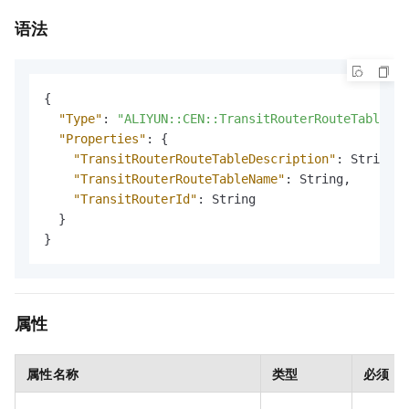
语法
{
"Type"
:
"ALIYUN::CEN::TransitRouterRouteTable"
,
"Properties"
:
{
"TransitRouterRouteTableDescription"
:
 String
,
"TransitRouterRouteTableName"
:
 String
,
"TransitRouterId"
:
 String

}
}
属性
属性名称
类型
必须