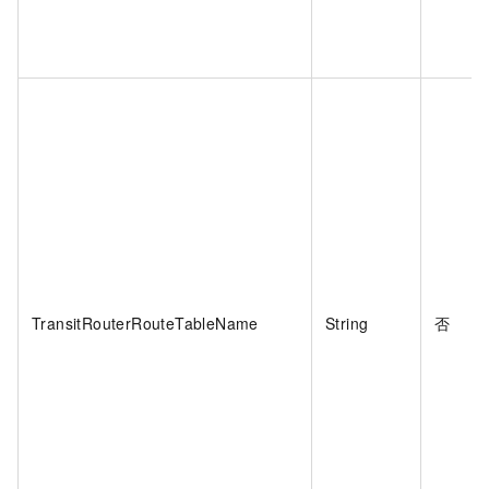
TransitRouterRouteTableName
String
否