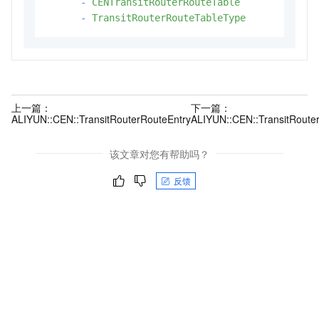
-
CENTransitRouterRouteTable
-
TransitRouterRouteTableType
上一篇：
下一篇：
ALIYUN::CEN::TransitRouterRouteEntry
ALIYUN::CEN::TransitRoute
该文章对您有帮助吗？
反馈