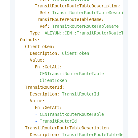
TransitRouterRouteTableDescription:
Ref:
TransitRouterRouteTableDescription
TransitRouterRouteTableName:
Ref:
TransitRouterRouteTableName
Type:
ALIYUN::CEN::TransitRouterRouteTable
Outputs:
ClientToken:
Description:
ClientToken
Value:
Fn::GetAtt:
-
CENTransitRouterRouteTable
-
ClientToken
TransitRouterId:
Description:
TransitRouterId
Value:
Fn::GetAtt:
-
CENTransitRouterRouteTable
-
TransitRouterId
TransitRouterRouteTableDescription:
Description:
TransitRouterRouteTableDescrip