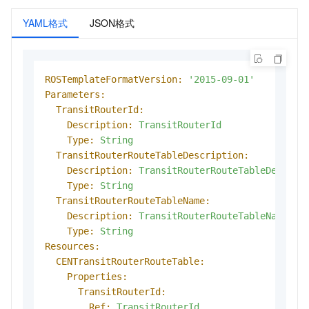
YAML格式
JSON格式
ROSTemplateFormatVersion:
'2015-09-01'
Parameters:
TransitRouterId:
Description:
TransitRouterId
Type:
String
TransitRouterRouteTableDescription:
Description:
TransitRouterRouteTableDescrip
Type:
String
TransitRouterRouteTableName:
Description:
TransitRouterRouteTableName
Type:
String
Resources:
CENTransitRouterRouteTable:
Properties:
TransitRouterId:
Ref:
TransitRouterId