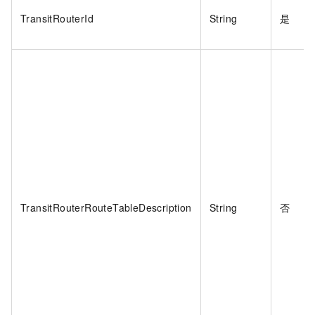
TransitRouterId
String
是
TransitRouterRouteTableDescription
String
否