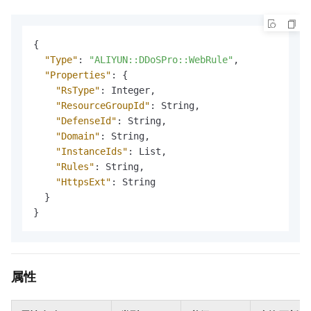
{
"Type"
:
"ALIYUN::DDoSPro::WebRule"
,
"Properties"
:
{
"RsType"
:
 Integer
,
"ResourceGroupId"
:
 String
,
"DefenseId"
:
 String
,
"Domain"
:
 String
,
"InstanceIds"
:
 List
,
"Rules"
:
 String
,
"HttpsExt"
:
 String

}
}
属性