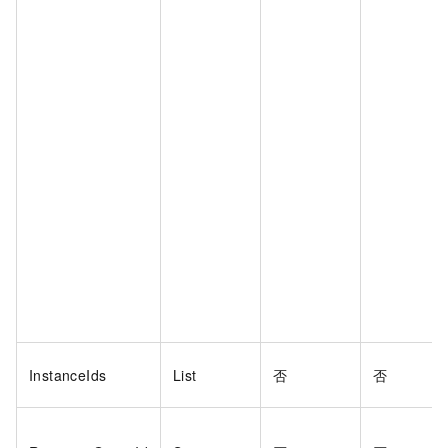
InstanceIds
List
否
否