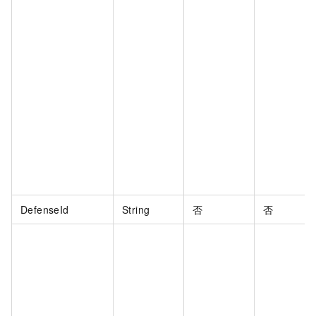
DefenseId
String
否
否