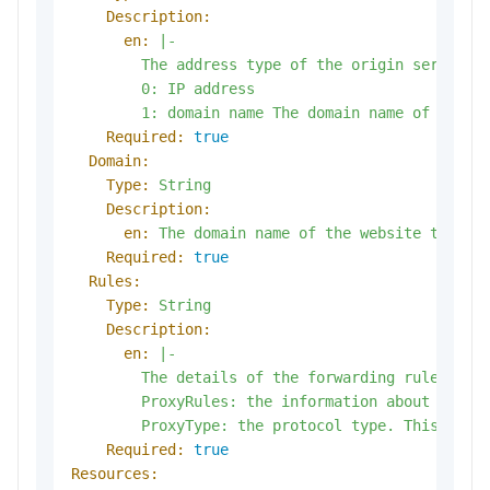
Description:
en:
|-

        The address type of the origin server. V
        0: IP address

Required:
true
Domain:
Type:
String
Description:
en:
The
domain
name
of
the
website
that
y
Required:
true
Rules:
Type:
String
Description:
en:
|-

        The details of the forwarding rule. The 
        ProxyRules: the information about the o
Required:
true
Resources: