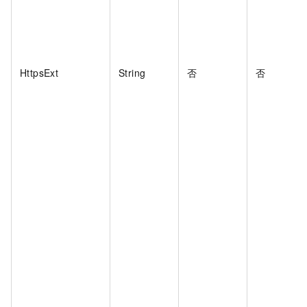
HttpsExt
String
否
否