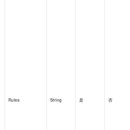
Rules
String
是
否