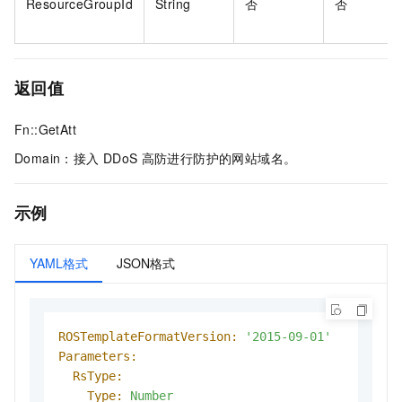
ResourceGroupId
String
否
否
返回值
Fn::GetAtt
Domain：接入
DDoS
高防进行防护的网站域名。
示例
YAML格式
JSON格式
ROSTemplateFormatVersion:
'2015-09-01'
Parameters:
RsType:
Type:
Number