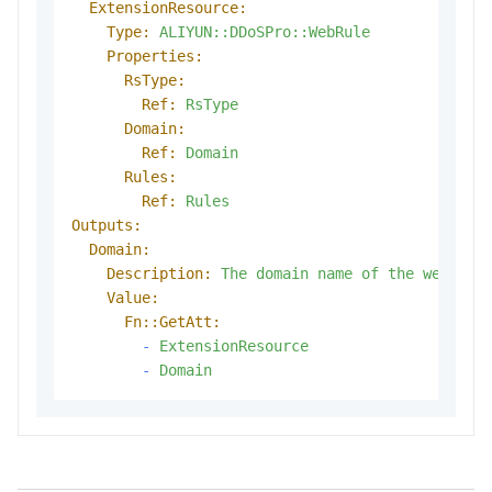
ExtensionResource:
Type:
ALIYUN::DDoSPro::WebRule
Properties:
RsType:
Ref:
RsType
Domain:
Ref:
Domain
Rules:
Ref:
Rules
Outputs:
Domain:
Description:
The
domain
name
of
the
website
Value:
Fn::GetAtt:
-
ExtensionResource
-
Domain