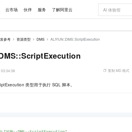
云市场
伙伴
服务
了解阿里云
AI 特惠
数据与 API
成为产品伙伴
企业增值服务
最佳实践
价格计算器
AI 场景体
基础软件
产品伙伴合
阿里云认证
市场活动
配置报价
大模型
发参考
资源类型
DMS
ALIYUN::DMS::ScriptExecution
自助选配和估算价格
步到位
域名与网站
智启 AI 普惠权益
产品生态集成认证中心
企业支持计划
云上春晚
Qwen Audio：打造专属 AI 语音助手
千问官方 MaaS 平台，为开发者和 Agent 而生，新用户赠送 1 亿 + tokens 额度
云服务器 EC
一句话生成原生
AI Coding
阿里云Maa
2026 阿里云
为企业打
数据集
Windows
大模型认证
模型
NEW
NEW
格式还原
值低价云产品抢先购
提供智能易用的域名与建站服务
至高享 1亿+免费 tokens，加速 Al 应用落地
Qwen-Audio-3.0-Realtime 端到端实时语音角色扮演
安全可靠、弹
输入一句话想法,
智能编程，一键
DMS::ScriptExecution
产品生态伙伴
专家技术服务
云上奥运之旅
弹性计算合作
阿里云中企出
手机三要素
宝塔 Linux
全部认证
价格优势
开源旗舰模型
对象存储 OSS
即刻拥有 DeepSeek-V4-Pro
阿里云 OPC 创新助力计划
云数据库 RD
一键部署幻兽
AI 电商营销
产品生态伙伴工作台
企业增值服务台
云栖战略参考
云存储合作计
云栖大会
身份实名认证
CentOS
训练营
推动算力普惠，释放技术红利
的大模型服务
最高返9万
真正可用的 1M 上下文,一次完成代码全链路开发
轻松解锁专属 DeepSeek-V4-Pro
至高百万元 Token 补贴，加速一人公司成长
稳定、安全、高性价比、高性能的云存储服务
一键购买专属
从图文生成到
复制 MD 格式
 03:34:38
云上的中国
数据库合作计
活动全景
短信
Docker
图片和
自进化智能体
人工智能平台 PAI
5 分钟轻松部署专属 QwenPaw
Token Plan 模型订阅计划
Qoder
高效搭建 AI
AI 广告创作
企业成长
大模型
NEW
HOT
信息公告
iptExecution
类型用于执行
SQL
脚本。
看见新力量
云网络合作计
OCR 文字识别
JAVA
级电脑
越聪明
证享300元代金券
一站式AI开发、训练和推理服务
Qwen3.8-Max 首发尝鲜，限时加量 10 倍，夜间低至2折
从聊天伙伴进化为能主动干活的本地数字员工
面向真实软件
图文、视频一
Kimi-K3
HappyHors
NEW
魔搭 Mode
loud
服务实践
官网公告
Kimi 最新旗舰模型，长程编程与推理利器
让文字生成流
金融模力时刻
Salesforce O
版
发票查验
全能环境
Qoder CN
Claude Code + GStack 打造工程团队
千问办公，限时限量积分加倍
云原生数据库 P
低代码高效构
AI 建站
NEW
作计划
计划
创新中心
魔搭 ModelSc
健康状态
让AI从“聊天伙伴”进化为能干活的“数字员工”
覆盖公网/内网、递归/权威、移动APP等全场景解析服务
安装技能 GStack，拥有专属 AI 工程团队
你的AI工作搭子，覆盖日常办公高频场景
基于千问大模型等，支持代码智能生成、研发智能问答
0 代码专业建
客户案例
天气预报查询
操作系统
Deepseek-v4-pro
HappyHors
态合作计划
态智能体模型
旗舰 MoE 大模型，百万上下文与顶尖推理能力
图生视频，流
Compute
同享
容器服务 Kubernetes 版 ACK
万小智 AI 建站低至 15元/月
云防火墙
AI 短剧/漫剧
快递物流查询
WordPress
成为服务伙
高校合作
式云数据仓库
点，立即开启云上创新
提供一站式管理容器应用的 K8s 服务
送.CN域名，送备案服务码
云原生的云上
AI助力短剧
GLM-5.2
Wan2.7-T
Ubuntu
ALIYUN::DMS::ScriptExecution"
,