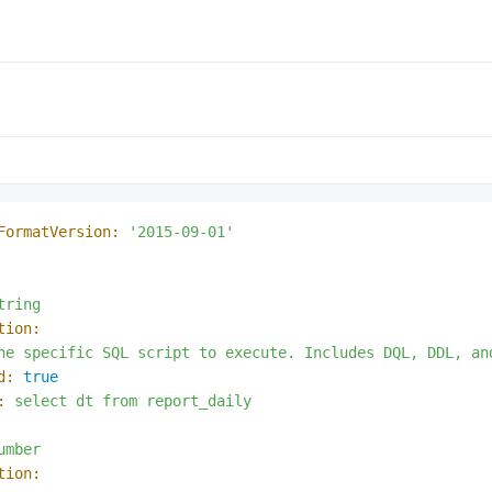
FormatVersion:
'2015-09-01'
tring
tion:
he
specific
SQL
script
to
execute.
Includes
DQL,
DDL,
an
d:
true
:
select
dt
from
report_daily
umber
tion: