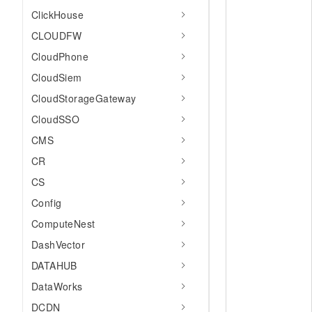
10 分钟在聊天系统中增加
ClickHouse
专有云
CLOUDFW
CloudPhone
CloudSiem
CloudStorageGateway
CloudSSO
CMS
CR
CS
Config
ComputeNest
DashVector
DATAHUB
DataWorks
DCDN