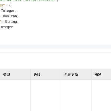
服务生态伙伴
视觉 Coding、空间感知、多模态思考等全面升级
1M上下文，专为长程任务能力而生
云工开物
企业应用
Night Plan 支持 Qwen 3.8-Max
AI 办公
NEW
es"
:
{
Red Hat
30+ 款产品免费体验
夜间 5 折，Qwen/Meoo/TokenPlan 客户专享
AI智能应用
 Integer
,
科研合作
ERP
堂（旗舰版）
SUSE
:
 Boolean
,
智能客服
AI 应用构建
大模型原生
"
:
 String
,
CRM
2个月
自动承接线索
Integer

建站小程序
Qoder
大模型服务平台百炼-应用模版
OA 办公系统
HOT
NEW
面向真实软件
个人版上线、团队版降价；千问3.8-Max首发发尝鲜
丰富多元化的应用模版和解决方案
力提升
财税管理
模板建站
万有无界
大模型服务平台百炼-智能体
400电话
定制建站
的模型效果
灵活可视化地构建企业级 Agent
方案
广告营销
模板小程序
秒悟
人工智能平台 PAI
定制小程序
云端极速 AI 
新一代 AI 视频生成模型，深度适配广告营销等场景
AI Native 的算法工程平台，一站式完成建模、训练、推理服务部署
类型
必须
允许更新
描述
APP 开发
建站系统
AI 应用
10分钟微调：让0.6B模型媲美235B模型
多模态数据信
依托云原生高可用架构,实现Dify私有化部署
用1%尺寸在特定领域达到大模型90%以上效果