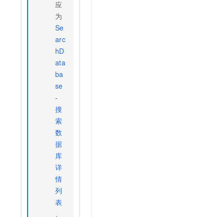
应
t.diy 一步搞定创意建站
构建大模型应用的安全防护体系
为
通过自然语言交互简化开发流程,全栈开发支持
通过阿里云安全产品对 AI 应用进行安全防护
Se
arc
hD
ata
ba
se
-
搜
索
数
据
库
详
情
列
表
、