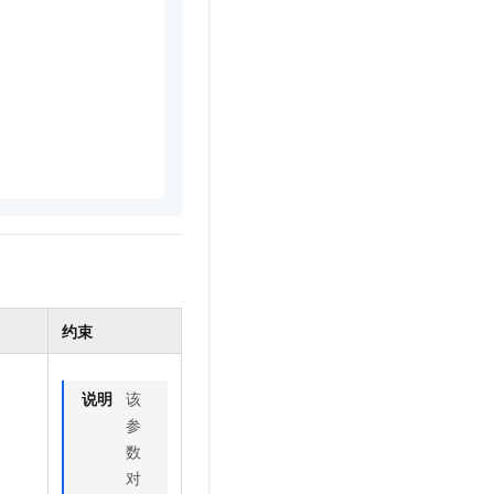
文戏情感细腻自然，动作戏激烈拳拳到肉，实现更强表演能力
支持中英文自由切换，具备更强的噪声鲁棒性
云聚AI 严选权益
SSL 证书
，一键激活高效办公新体验
精选AI产品，从模型到应用全链提效
堡垒机
AI 用量加速计划
应用
防火墙
、识别商机，让客服更高效、服务更出色。
新老同享，达量后返
千问办公
主机安全
NEW
的智能体编程平台
一站式AI生产力平台
AI 应用及服务市场
伶鹊
企业级人与Agent协作平台，接入和调度多个数字员工
智能客服平台，对话机器人、对话分析、智能外呼
AI 应用
大模型服务平台百炼 - 全妙
大模型
应用创作平台
多模态内容创作工具，已接入 DeepSeek
约束
自然语言处理
数据标注
说明
该
机器学习
参
息提取
与 AI 智能体进行实时音视频通话
数
从文本、图片、视频中提取结构化的属性信息
构建支持视频理解的 AI 音视频实时通话应用
对