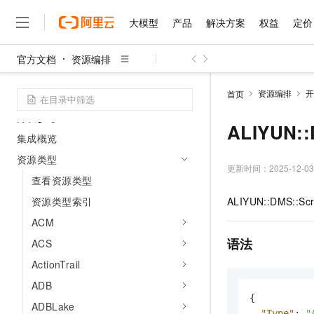
安全合规
使用RAM进行访问控制
大模型
产品
解决方案
权益
定价
数据安全
官方文档
资源编排
合规预检
大模型
产品
解决方案
权益
定价
云市场
伙伴
服务
了解阿里云
精选产品
精选解决方案
普惠上云
产品定价
精选商城
成为销售伙伴
售前咨询
为什么选择阿里云
操作审计
千问AI平台
资源编排
开
首页
了解云产品的定价详情
大模型服务平台百炼
睿译宝，AI翻译排版一
普惠上云 官方力荐
分销伙伴
在线服务
网站建设
什么是云计算
大
开发参考
大模型服务与应用平台
上传文档即自动完成翻译和
云服务器38元/年起，超
ALIYUN::
咨询伙伴
多端小程序
技术领先
集成概览
云上成本管理
售后服务
千问大模型
GLM-5.2：长任务时代
官方推荐返现计划
大模型
大模型
精选产品
精选解决方案
资源类型
Salesforce 国际版订阅
稳定可靠
管理和优化成本
多元化、高性能、安全可靠
推荐新用户得奖励，单订单
更新时间：
2025-12-03
销售伙伴合作计划
自助服务
查看资源类型
友盟天域
安全合规
人工智能与机器学习
AI
文本生成
无影云电脑
Hermes Agent，打造
云工开物
资源类型索引
ALIYUN::DMS::Scr
无影生态合作计划
在线服务
观测云
分析师报告
随时随地安全接入的云上超
自主进化，持久记忆，越用
高校专属算力普惠，学生认
计算
互联网应用开发
Qwen3.8-Max
HOT
ACM
Salesforce On Alibaba C
工单服务
智能体时代全能旗舰模型
Tuya 物联网平台阿里云
研究报告与白皮书
云解析DNS
快速拥有专属 OpenClaw
Consulting Partner 合
语法
大数据
ACS
容器
免费试用
短信专区
蓝凌 OA
Qwen3.7-Plus
ActionTrail
AI 大模型销售与服务生
现代化应用
存储
天池大赛
能看、能想、能动手的多模
云原生大数据计算服务 Max
解决方案免费试用 新老
ADB
电子合同
面向分析的企业级SaaS模
最高领取价值200元试用
安全
{
网络与CDN
AI 算法大赛
Qwen3-VL-Plus
ADBLake
畅捷通
"Type"
:
"