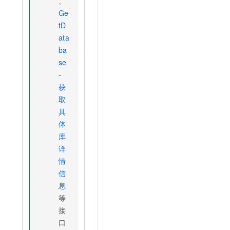
、
Ge
tD
ata
ba
se
-
获
取
具
体
库
详
情
信
息
等
接
口