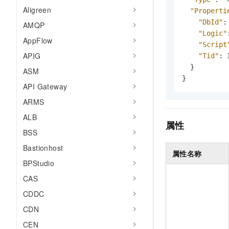
AI 产品 免费试用
网络
Aligreen
安全
云开发大赛
"Properti
Tableau 订阅
1亿+ 大模型 tokens 和 
"DbId"
:
AMQP
可观测
入门学习赛
中间件
AI空中课堂在线直播课
"Logic"
140+云产品 免费试用
AppFlow
大模型服务
"Script
上云与迁云
产品新客免费试用，最长1
数据库
APIG
"Tid"
:
 
生态解决方案
千问AI平台-Token Plan
}
企业出海
ASM
大模型ACA认证体验
大数据计算
}
助力企业全员 AI 认知与能
行业生态解决方案
API Gateway
政企业务
媒体服务
千问AI平台-模型体验
ARMS
开发者生态解决方案
在线体验全尺寸、多种模态
企业服务与云通信
ALB
AI 开发和 AI 应用解决
属性
Happy 系列大模型
BSS
域名与网站
Bastionhost
属性名称
终端用户计算
BPStudio
Serverless
CAS
大模型解决方案
CDDC
开发工具
快速部署 Dify，高效搭建 
CDN
迁移与运维管理
CEN