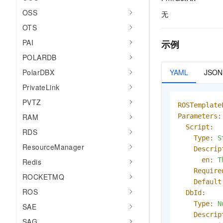
OSS
无
OTS
PAI
示例
POLARDB
YAML
JSON
PolarDBX
PrivateLink
PVTZ
ROSTemplate
Parameters:
RAM
Script:
RDS
Type:
S
ResourceManager
Descrip
en:
T
Redis
Require
ROCKETMQ
Default
ROS
DbId:
Type:
N
SAE
Descrip
SAG