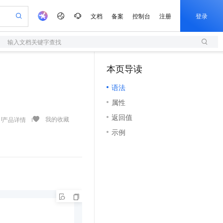
文档
备案
控制台
注册
登录
输入文档关键字查找
验
作计划
器
AI 活动
专业服务
服务伙伴合作计划
开发者社区
加入我们
服务平台百炼
阿里云 OPC 创新助力计划
本页导读
（1）
一站式生成采购清单，支持单品或批量购买
S
可编辑精美 PPT 文稿
S产品伙伴计划（繁花）
峰会
造的大模型服务与应用开发平台
轻量应用服务器
Agency Agents：拥有专属领域专家
AI 生产力先锋
Al MaaS 服务伙伴赋能合作
域名
博文
Careers
至高可申请百万元
语法
性可伸缩的云计算服务
 轻松生成专业的 PPT
开启高性价比 AI 编程新体验
先锋实践拓展 AI 生产力的边界
快速构建应用程序和网站，即刻迈出上云第一步
多领域专家智能体,一键组建 AI 虚拟交付团队
Token 补贴，五大权
计划
海大会
伙伴信用分合作计划
商标
问答
社会招聘
属性
益加速 OPC 成功
S
帕鲁游戏服务器
数字证书管理服务（原SSL证书）
HappyHorse 打造一站式影视创作平台
飞天发布时刻
HOT
划
备案
电子书
校园招聘
返回值
联机服务器，轻松开启游戏
视频创作，一键激活电商全链路生产力
全托管，含MySQL、PostgreSQL、SQL Server、MariaDB多引擎
实现全站HTTPS，呈现可信的WEB访问
所见，即是所愿
可视化编排打通从文字构思到成片全链路闭环
我的收藏
产品详情
更多支持
划
公司注册
镜像站
示例
视频生成
语音识别与合成
 智能体与工作流应用
短信服务
漫剧工坊：一站式动画创作平台
AI 实训营
合作伙伴培训与认证
划
上云迁移
的智能体编程平台
站生成，高效打造优质广告素材
通过阿里云百炼高效搭建AI应用,助力高效开发
快速生产连贯的高质量长漫剧
从基础到进阶，Agent 创客手把手教你
国内短信简单易用，安全可靠，秒级触达，全球覆盖200+国家和地区。
e-1.1-T2V
Qwen3-TTS-Flash
lScope
我要反馈
查询合作伙伴
畅细腻的高质量视频
离线语音合成大模型，多语言方言自适应，低延迟高稳定
n Alibaba Cloud ISV 合作
代维服务
olarDB
建企业门户网站
大数据开发治理平台 DataWorks
10 分钟搭建微信、支付宝小程序
创新加速
ope
登录合作伙伴管理后台
我要建议
站，无忧落地极速上线
以可视化方式快速构建移动和 PC 门户网站
100%兼容MySQL、PostgreSQL，兼容Oracle，支持集中和分布式
高效部署网站，快速应用到小程序
Data Agent 驱动的一站式 Data+AI 开发治理平台
e-1.1-I2V
Cosyvoice-V3-Flash
安全
畅自然，细节丰富
高表现力语音合成大模型，语音克隆听感自然
我要投诉
上云场景组合购
伴
边界网络安全防护产品
漫剧创作，剧本、分镜、视频高效生成
覆盖90%+业务场景，专享组合折扣价
2V
VPN
Fun-ASR