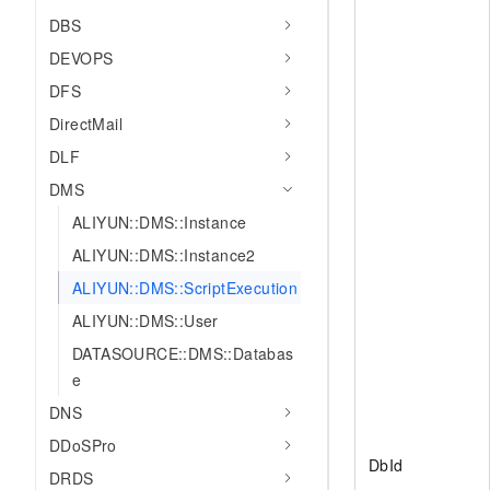
DBS
DEVOPS
DFS
DirectMail
DLF
DMS
ALIYUN::DMS::Instance
ALIYUN::DMS::Instance2
ALIYUN::DMS::ScriptExecution
ALIYUN::DMS::User
DATASOURCE::DMS::Databas
e
DNS
DDoSPro
DbId
DRDS