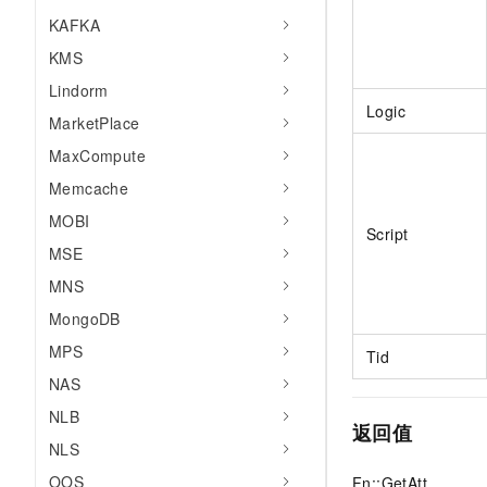
KAFKA
KMS
Lindorm
Logic
MarketPlace
MaxCompute
Memcache
MOBI
Script
MSE
MNS
MongoDB
MPS
Tid
NAS
NLB
返回值
NLS
OOS
Fn::GetAtt