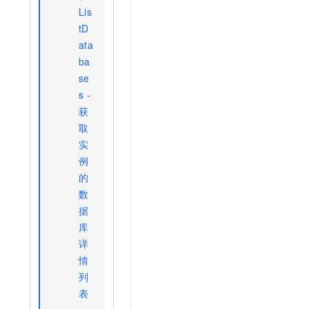
Lis
tD
ata
ba
se
s -
获
取
实
例
的
数
据
库
详
情
列
。
表