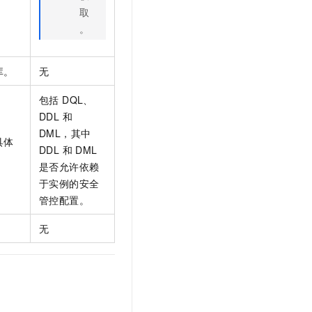
取
。
库。
无
包括 DQL、
DDL 和
DML，其中
具体
DDL 和 DML
。
是否允许依赖
于实例的安全
管控配置。
无