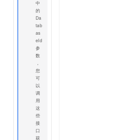
中
的
Da
tab
as
eId
参
数
，
您
可
以
调
用
这
些
接
口
获