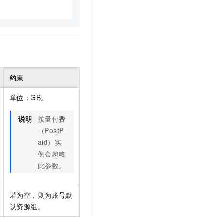
t.diy 一步搞定创意建站
构建大模型应用的安全防护体系
通过自然语言交互简化开发流程,全栈开发支持
通过阿里云安全产品对 AI 应用进行安全防护
约束
单位：GB。
说明
按量付费
（PostP
aid）实
例会忽略
此参数。
若为空，则为账号默
认资源组。