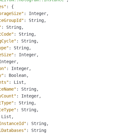
服务生态伙伴
视觉 Coding、空间感知、多模态思考等全面升级
1M上下文，专为长程任务能力而生
云工开物
企业应用
Night Plan 支持 Qwen 3.8-Max
AI 办公
NEW
es"
:
{
Red Hat
30+ 款产品免费体验
夜间 5 折，Qwen/Meoo/TokenPlan 客户专享
AI智能应用
orageSize"
:
 Integer
,
科研合作
ERP
堂（旗舰版）
SUSE
ceGroupId"
:
 String
,
智能客服
AI 应用构建
大模型原生
"
:
 String
,
CRM
2个月
自动承接线索
tCode"
:
 String
,
建站小程序
Qoder
大模型服务平台百炼-应用模版
OA 办公系统
HOT
NEW
gCycle"
:
 String
,
面向真实软件
个人版上线、团队版降价；千问3.8-Max首发发尝鲜
丰富多元化的应用模版和解决方案
ype"
:
 String
,
力提升
财税管理
模板建站
eSize"
:
 Integer
,
万有无界
大模型服务平台百炼-智能体
Integer
,
400电话
定制建站
的模型效果
灵活可视化地构建企业级 Agent
on"
:
 Integer
,
方案
广告营销
模板小程序
y"
:
 Boolean
,
秒悟
人工智能平台 PAI
nts"
:
 List
,
定制小程序
云端极速 AI 
新一代 AI 视频生成模型，深度适配广告营销等场景
AI Native 的算法工程平台，一站式完成建模、训练、推理服务部署
ceName"
:
 String
,
yCount"
:
 Integer
,
APP 开发
tType"
:
 String
,
建站系统
ceType"
:
 String
,
 List
,
AI 应用
10分钟微调：让0.6B模型媲美235B模型
多模态数据信
InstanceId"
:
 String
,
lDatabases"
:
 String

依托云原生高可用架构,实现Dify私有化部署
用1%尺寸在特定领域达到大模型90%以上效果