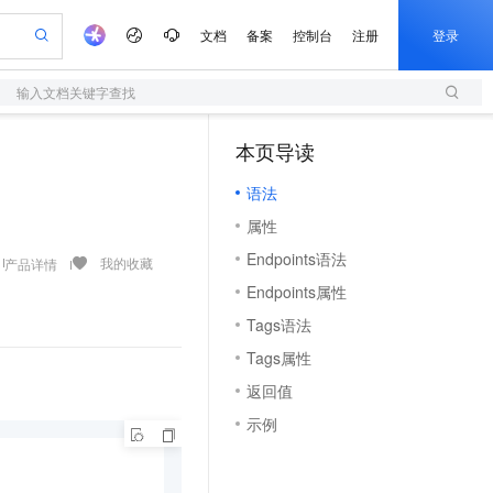
文档
备案
控制台
注册
登录
输入文档关键字查找
验
作计划
器
AI 活动
专业服务
服务伙伴合作计划
开发者社区
加入我们
服务平台百炼
阿里云 OPC 创新助力计划
本页导读
（1）
一站式生成采购清单，支持单品或批量购买
S
io：打造专属 AI 语音助手
S产品伙伴计划（繁花）
峰会
造的大模型服务与应用开发平台
轻量应用服务器
一句话生成原生可编辑精美 PPT 文稿
AI 生产力先锋
Al MaaS 服务伙伴赋能合作
域名
博文
Careers
至高可申请百万元
语法
性可伸缩的云计算服务
开启高性价比 AI 编程新体验
Qwen-Audio-3.0-Realtime 端到端实时语音角色扮演
输入一句话想法, 轻松生成专业的 PPT
先锋实践拓展 AI 生产力的边界
快速构建应用程序和网站，即刻迈出上云第一步
Token 补贴，五大权
计划
海大会
伙伴信用分合作计划
商标
问答
社会招聘
属性
益加速 OPC 成功
S
eek-V4-Pro
数字证书管理服务（原SSL证书）
一键部署幻兽帕鲁游戏服务器
飞天发布时刻
HOT
划
备案
电子书
校园招聘
Endpoints语法
pSeek-V4-Pro
视频创作，一键激活电商全链路生产力
全托管，含MySQL、PostgreSQL、SQL Server、MariaDB多引擎
实现全站HTTPS，呈现可信的WEB访问
一键购买专属联机服务器，轻松开启游戏
所见，即是所愿
我的收藏
产品详情
更多支持
划
公司注册
镜像站
Endpoints属性
视频生成
语音识别与合成
专属 QwenPaw
短信服务
漫剧工坊：一站式动画创作平台
AI 实训营
HOT
合作伙伴培训与认证
Tags语法
划
上云迁移
的智能体编程平台
站生成，高效打造优质广告素材
从聊天伙伴进化为能主动干活的本地数字员工
快速生产连贯的高质量长漫剧
从基础到进阶，Agent 创客手把手教你
国内短信简单易用，安全可靠，秒级触达，全球覆盖200+国家和地区。
e-1.1-T2V
Qwen3-TTS-Flash
lScope
我要反馈
查询合作伙伴
Tags属性
畅细腻的高质量视频
离线语音合成大模型，多语言方言自适应，低延迟高稳定
n Alibaba Cloud ISV 合作
代维服务
olarDB
建企业门户网站
大数据开发治理平台 DataWorks
10 分钟搭建微信、支付宝小程序
返回值
创新加速
ope
登录合作伙伴管理后台
我要建议
站，无忧落地极速上线
以可视化方式快速构建移动和 PC 门户网站
100%兼容MySQL、PostgreSQL，兼容Oracle，支持集中和分布式
高效部署网站，快速应用到小程序
Data Agent 驱动的一站式 Data+AI 开发治理平台
e-1.1-I2V
Cosyvoice-V3-Flash
示例
安全
畅自然，细节丰富
高表现力语音合成大模型，语音克隆听感自然
我要投诉
上云场景组合购
伴
边界网络安全防护产品
漫剧创作，剧本、分镜、视频高效生成
覆盖90%+业务场景，专享组合折扣价
2V
VPN
Fun-ASR