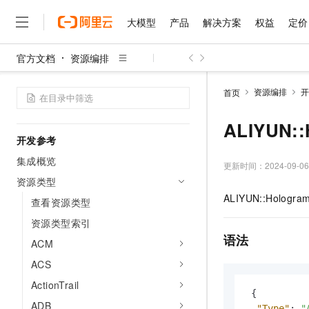
大模型
产品
解决方案
权益
定价
安全合规
使用RAM进行访问控制
官方文档
资源编排
数据安全
大模型
产品
解决方案
权益
定价
云市场
伙伴
服务
了解阿里云
精选产品
精选解决方案
普惠上云
产品定价
精选商城
成为销售伙伴
售前咨询
为什么选择阿里云
合规预检
千问AI平台
资源编排
开
首页
了解云产品的定价详情
大模型服务平台百炼
千问办公，解锁你的工作
普惠上云 官方力荐
分销伙伴
在线服务
网站建设
什么是云计算
操作审计
大
大模型服务与应用平台
企业级Agent产品，直接
云服务器38元/年起，超
ALIYUN::
咨询伙伴
多端小程序
技术领先
开发参考
云上成本管理
售后服务
千问大模型
Agency Agents：拥
官方推荐返现计划
大模型
大模型
精选产品
精选解决方案
Salesforce 国际版订阅
稳定可靠
集成概览
管理和优化成本
多元化、高性能、安全可靠
推荐新用户得奖励，单订单
更新时间：
2024-09-06
销售伙伴合作计划
自助服务
资源类型
友盟天域
安全合规
人工智能与机器学习
AI
文本生成
无影云电脑
HappyHorse 打造一
云工开物
ALIYUN::Hologram
无影生态合作计划
在线服务
查看资源类型
观测云
分析师报告
随时随地安全接入的云上超
高校专属算力普惠，学生认
计算
互联网应用开发
Qwen3.8-Max
HOT
资源类型索引
Salesforce On Alibaba C
工单服务
智能体时代全能旗舰模型
Tuya 物联网平台阿里云
研究报告与白皮书
云解析DNS
快速拥有专属 OpenClaw
Consulting Partner 合
语法
大数据
容器
ACM
免费试用
短信专区
蓝凌 OA
Qwen3.7-Plus
AI 大模型销售与服务生
ACS
现代化应用
存储
天池大赛
能看、能想、能动手的多模
云原生大数据计算服务 Max
解决方案免费试用 新老
电子合同
ActionTrail
面向分析的企业级SaaS模
最高领取价值200元试用
安全
{
网络与CDN
AI 算法大赛
Qwen3-VL-Plus
ADB
畅捷通
"Type"
:
"