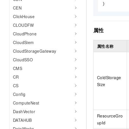
10 分钟在聊天系统中增加
}
专有云
CEN
ClickHouse
CLOUDFW
属性
CloudPhone
CloudSiem
属性名称
CloudStorageGateway
CloudSSO
CMS
CR
ColdStorage
Size
CS
Config
ComputeNest
DashVector
ResourceGro
DATAHUB
upId
DataWorks