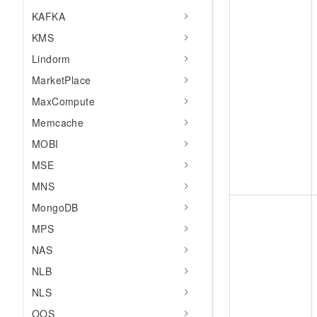
KAFKA
KMS
Lindorm
MarketPlace
MaxCompute
Memcache
MOBI
MSE
MNS
MongoDB
MPS
NAS
NLB
NLS
OOS