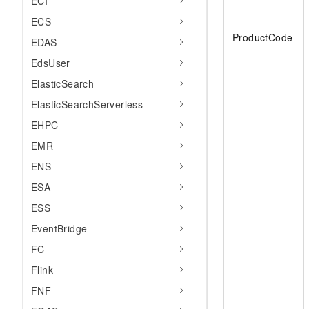
ECI
ECS
ProductCode
EDAS
EdsUser
ElasticSearch
ElasticSearchServerless
EHPC
EMR
ENS
ESA
ESS
EventBridge
FC
Flink
FNF