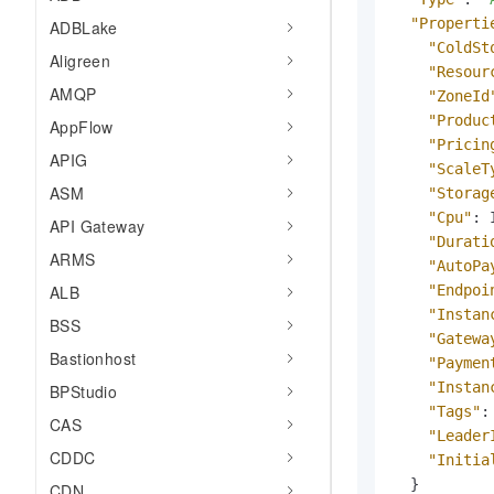
AI 产品 免费试用
网络
安全
云开发大赛
"Properti
ADBLake
Tableau 订阅
1亿+ 大模型 tokens 和 
"ColdSt
Aligreen
可观测
入门学习赛
中间件
AI空中课堂在线直播课
"Resour
140+云产品 免费试用
AMQP
大模型服务
"ZoneId
上云与迁云
产品新客免费试用，最长1
数据库
"Produc
AppFlow
生态解决方案
千问AI平台-Token Plan
"Pricin
企业出海
大模型ACA认证体验
APIG
大数据计算
"ScaleT
助力企业全员 AI 认知与能
行业生态解决方案
ASM
"Storag
政企业务
媒体服务
千问AI平台-模型体验
"Cpu"
:
 
开发者生态解决方案
API Gateway
在线体验全尺寸、多种模态
"Durati
企业服务与云通信
ARMS
AI 开发和 AI 应用解决
"AutoPa
Happy 系列大模型
ALB
"Endpoi
域名与网站
"Instan
BSS
终端用户计算
"Gatewa
Bastionhost
"Paymen
Serverless
大模型解决方案
"Instan
BPStudio
"Tags"
:
CAS
开发工具
快速部署 Dify，高效搭建 
"Leader
CDDC
"Initia
迁移与运维管理
}
CDN