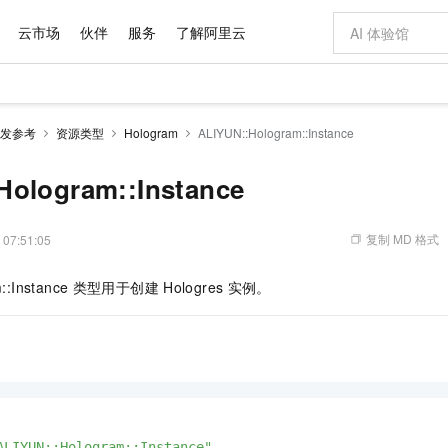
云市场
伙伴
服务
了解阿里云
AI 特惠
数据与 API
成为产品伙伴
企业增值服务
最佳实践
价格计算器
AI 场景体
基础软件
产品伙伴合
阿里云认证
市场活动
配置报价
大模型
发参考
资源类型
Hologram
ALIYUN::Hologram::Instance
自助选配和估算价格
新方式
域名与网站
睿译宝，AI翻译排版一步到位
智启 AI 普惠权益
产品生态集成认证中心
企业支持计划
云上春晚
千问官方 MaaS 平台，为开发者和 Agent 而生，新用户赠送 1 亿 + tokens 额度
云服务器 EC
Qwen Aud
AI Coding
阿里云Maa
2026 阿里云
为企业打
数据集
Windows
大模型认证
模型
NEW
NEW
交付可用成果
值低价云产品抢先购
提供智能易用的域名与建站服务
上传文档即自动完成翻译和格式还原
至高享 1亿+免费 tokens，加速 Al 应用落地
安全可靠、弹
智能编程，一键
Hologram::Instance
产品生态伙伴
专家技术服务
云上奥运之旅
弹性计算合作
阿里云中企出
手机三要素
宝塔 Linux
全部认证
价格优势
有专属领域专家
对象存储 OSS
GLM-5.2：长任务时代开源旗舰模型
阿里云 OPC 创新助力计划
云数据库 RD
即刻拥有 DeepS
AI 电商营销
产品生态伙伴工作台
企业增值服务台
云栖战略参考
云存储合作计
云栖大会
身份实名认证
CentOS
训练营
推动算力普惠，释放技术红利
的大模型服务
最高返9万
多领域专家智能体,一键组建 AI 虚拟交付团队
至高百万元 Token 补贴，加速一人公司成长
稳定、安全、高性价比、高性能的云存储服务
真正可用的 1M 上下文,一次完成代码全链路开发
轻松解锁专属 Dee
从图文生成到
复制 MD 格式
 07:51:05
云上的中国
数据库合作计
活动全景
短信
Docker
图片和
站式影视创作平台
人工智能平台 PAI
Hermes Agent，打造自进化智能体
Token Plan 模型订阅计划
Qoder
5 分钟轻松部署
AI 广告创作
企业成长
大模型
NEW
信息公告
::Instance
类型用于创建
Hologres
实例。
看见新力量
云网络合作计
OCR 文字识别
JAVA
级电脑
证享300元代金券
可视化编排打通从文字构思到成片全链路闭环
一站式AI开发、训练和推理服务
自主进化，持久记忆，越用越聪明
Qwen3.8-Max 首发尝鲜，限时加量 10 倍，夜间低至2折
面向真实软件
图文、视频一
Kimi-K3
HappyHors
NEW
魔搭 Mode
loud
服务实践
官网公告
Kimi 最新旗舰模型，长程编程与推理利器
让文字生成流
金融模力时刻
Salesforce O
版
发票查验
全能环境
Qoder CN
Claude Code + GStack 打造工程团队
千问办公，限时限量积分加倍
云原生数据库 P
低代码高效构
AI 建站
NEW
作计划
计划
创新中心
魔搭 ModelSc
健康状态
让AI从“聊天伙伴”进化为能干活的“数字员工”
覆盖公网/内网、递归/权威、移动APP等全场景解析服务
安装技能 GStack，拥有专属 AI 工程团队
你的AI工作搭子，覆盖日常办公高频场景
基于千问大模型等，支持代码智能生成、研发智能问答
0 代码专业建
客户案例
天气预报查询
操作系统
Deepseek-v4-pro
HappyHors
态合作计划
态智能体模型
旗舰 MoE 大模型，百万上下文与顶尖推理能力
图生视频，流
Compute
同享
容器服务 Kubernetes 版 ACK
万小智 AI 建站低至 15元/月
云防火墙
AI 短剧/漫剧
快递物流查询
WordPress
成为服务伙
高校合作
式云数据仓库
点，立即开启云上创新
提供一站式管理容器应用的 K8s 服务
送.CN域名，送备案服务码
云原生的云上
AI助力短剧
GLM-5.2
Wan2.7-T
Ubuntu
ALIYUN::Hologram::Instance"
,