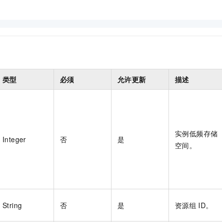
一个 AI 助手
即刻拥有 DeepSeek-R1 满血版
超强辅助，Bol
在企业官网、通讯软件中为客户提供 AI 客服
多种方案随心选，轻松解锁专属 DeepSeek
类型
必须
允许更新
描述
实例低频存储
Integer
否
是
空间。
String
否
是
资源组
ID。