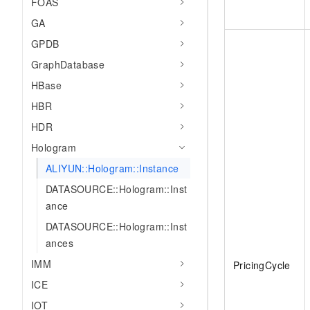
FOAS
GA
GPDB
GraphDatabase
HBase
HBR
HDR
Hologram
ALIYUN::Hologram::Instance
DATASOURCE::Hologram::Inst
ance
DATASOURCE::Hologram::Inst
ances
IMM
PricingCycle
ICE
IOT