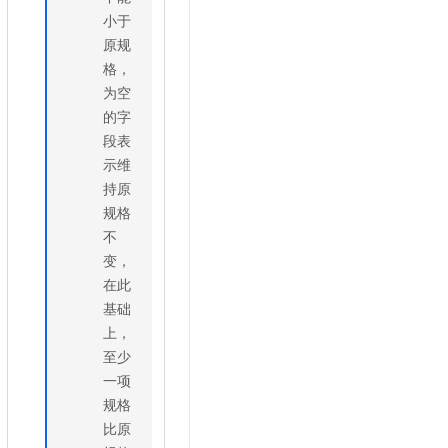
小于
原规
格，
为空
的字
段表
示维
持原
规格
不
变，
在此
基础
上，
至少
一项
规格
比原