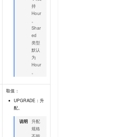
持
Hour
。
Shar
ed
类型
默认
为
Hour
。
取值：
UPGRADE：升
配。
说明
升配
规格
不能