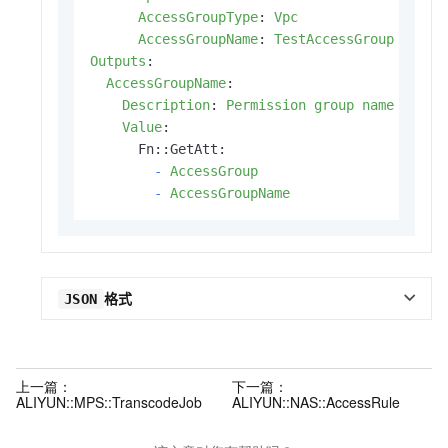
AccessGroupType
:
Vpc
AccessGroupName
:
TestAccessGroup
Outputs
:
AccessGroupName
:
Description
:
Permission group name
Value
:
      Fn::GetAtt:

-
AccessGroup
-
AccessGroupName                   
格式
JSON
上一篇：
下一篇：
ALIYUN::MPS::TranscodeJob
ALIYUN::NAS::AccessRule