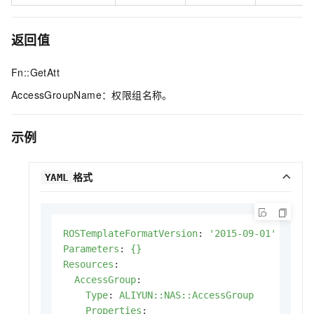
返回值
Fn::GetAtt
AccessGroupName：权限组名称。
示例
格式
YAML
ROSTemplateFormatVersion
:
'2015-09-01'
Parameters
:
{}
Resources
:
AccessGroup
:
Type
:
ALIYUN::NAS::AccessGroup
Properties
: