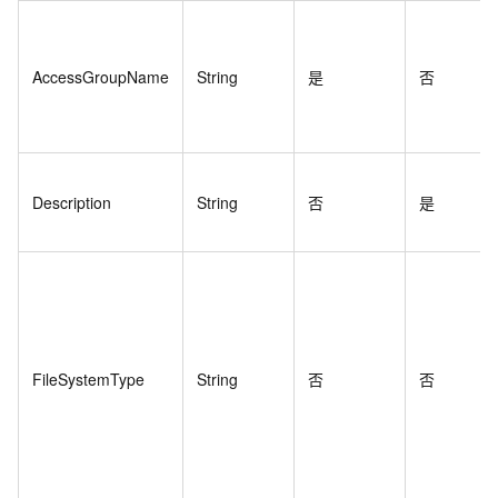
AccessGroupName
String
是
否
Description
String
否
是
FileSystemType
String
否
否