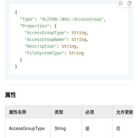
{

"Type"
: 
"ALIYUN::NAS::AccessGroup"
,

"Properties"
: {

"AccessGroupType"
: 
String
,

"AccessGroupName"
: 
String
,

"Description"
: 
String
,

"FileSystemType"
: 
String
  }

}
属性
属性名称
类型
必须
允许更新
AccessGroupType
String
是
否