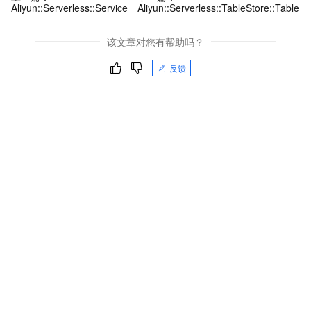
Aliyun::Serverless::Service
Aliyun::Serverless::TableStore::Table
该文章对您有帮助吗？
反馈