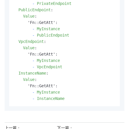
-
PrivateEndpoint
PublicEndpoint
:
Value
:
      'Fn::GetAtt':

-
MyInstance
-
PublicEndpoint
VpcEndpoint
:
Value
:
      'Fn::GetAtt':

-
MyInstance
-
VpcEndpoint
InstanceName
:
Value
:
      'Fn::GetAtt':

-
MyInstance
-
InstanceName
上一篇：
下一篇：