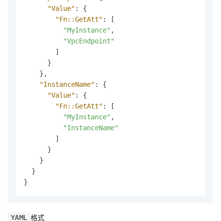
"Value"
:
{
"Fn::GetAtt"
:
[
"MyInstance"
,
"VpcEndpoint"
]
}
}
,
"InstanceName"
:
{
"Value"
:
{
"Fn::GetAtt"
:
[
"MyInstance"
,
"InstanceName"
]
}
}
}
}
格式
YAML