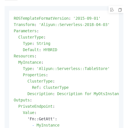
ROSTemplateFormatVersion
:
'2015-09-01'
Transform
:
'Aliyun::Serverless-2018-04-03'
Parameters
:
ClusterType
:
Type
:
String
Default
:
HYBRID
Resources
:
MyInstance
:
Type
:
'Aliyun::Serverless::TableStore'
Properties
:
ClusterType
:
Ref
:
ClusterType
Description
:
Description for MyOtsInstance
Outputs
:
PrivateEndpoint
:
Value
:
      'Fn::GetAtt':

-
MyInstance