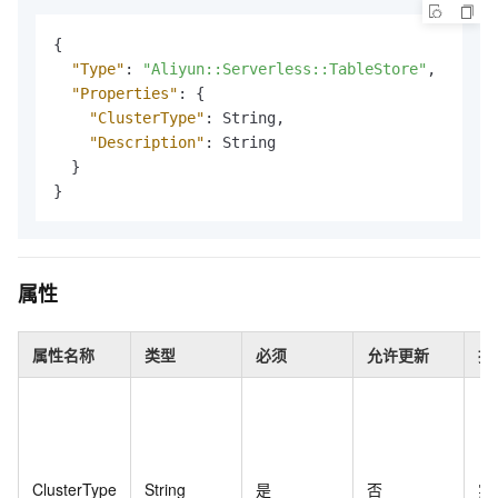
{
"Type"
:
"Aliyun::Serverless::TableStore"
,
"Properties"
:
{
"ClusterType"
:
 String
,
"Description"
:
 String

}
}
属性
属性名称
类型
必须
允许更新
描
ClusterType
String
是
否
实