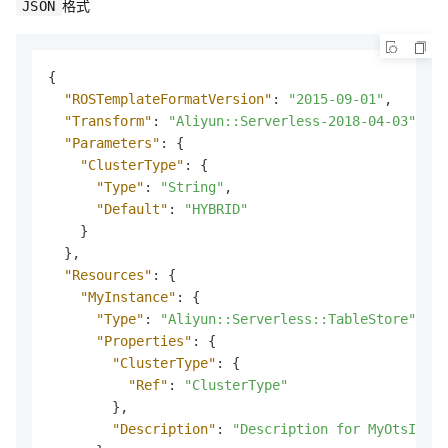
格式
JSON
{
"ROSTemplateFormatVersion"
:
"2015-09-01"
,
"Transform"
:
"Aliyun::Serverless-2018-04-03"
,
"Parameters"
:
{
"ClusterType"
:
{
"Type"
:
"String"
,
"Default"
:
"HYBRID"
}
}
,
"Resources"
:
{
"MyInstance"
:
{
"Type"
:
"Aliyun::Serverless::TableStore"
,
"Properties"
:
{
"ClusterType"
:
{
"Ref"
:
"ClusterType"
}
,
"Description"
:
"Description for MyOtsInsta