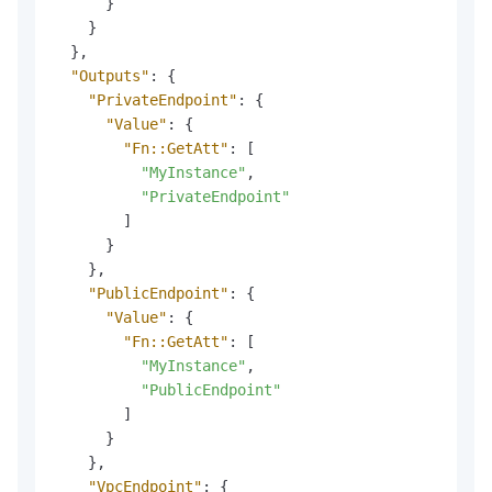
}
}
}
,
"Outputs"
:
{
"PrivateEndpoint"
:
{
"Value"
:
{
"Fn::GetAtt"
:
[
"MyInstance"
,
"PrivateEndpoint"
]
}
}
,
"PublicEndpoint"
:
{
"Value"
:
{
"Fn::GetAtt"
:
[
"MyInstance"
,
"PublicEndpoint"
]
}
}
,
"VpcEndpoint"
:
{