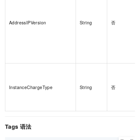
AddressIPVersion
String
否
InstanceChargeType
String
否
Tags
语法