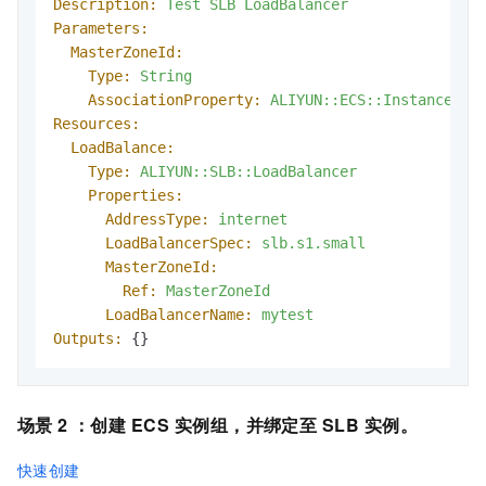
Description:
Test
SLB
LoadBalancer
Parameters:
MasterZoneId:
Type:
String
AssociationProperty:
ALIYUN::ECS::Instance:Zo
Resources:
LoadBalance:
Type:
ALIYUN::SLB::LoadBalancer
Properties:
AddressType:
internet
LoadBalancerSpec:
slb.s1.small
MasterZoneId:
Ref:
MasterZoneId
LoadBalancerName:
mytest
Outputs:
 {}
场景 2 ：
创建
ECS
实例组，并绑定至
SLB
实例
。
快速创建