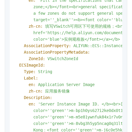
en:
'Fill in the specifications that can be 
        zone;</b></font><br>general specification
        a few zones do not support general specif
        target='
'_blank'
'><b><font color='
'blue'
'
zh-cn:
填写VSwitch可用区下可使用的规格；<br>通用
href='https://help.aliyun.com/document_de
color='blue'>实例规格族</font></a></b>
AssociationProperty:
ALIYUN::ECS::Instance::I
AssociationPropertyMetadata:
ZoneId:
VSwitchZoneId
ECSImageId:
Type:
String
Label:
en:
Application
Server
Image
zh-cn:
应用服务镜像
Description:
en:
'Server Instance Image ID. </b><br>[Sha
        color='
'green'
'>m-bp1h0ys627i2ke0dx0t1</f
        color='
'green'
'>m-m5e81ywnfuk84x1r7v0n</f
        color='
'green'
'>m-8vbg3h5yp5ncag0q31lt</f
        Kong：<font color='
'green'
'>m-j6c0e5hkfmzk