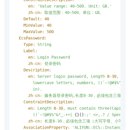
en:
'Value range: 40~500. Unit: GB.'
zh-cn:
取值范围：40~500。单位：GB。
Default:
40
MinValue:
40
MaxValue:
500
EcsPassword:
Type:
String
Label:
en:
Login
Password
zh-cn:
登录密码
Description:
en:
Server
login
password,
Length
8
-30
,
mus
lowercase
letters,
numbers,
()`~!@#$%^&*_
in).
zh-cn:
服务器登录密码,长度8-30，必须包含三项（
ConstraintDescription:
en:
Length
8
-30
,
must
contain
three(Capital
()`~!@#$%^&*_-+=|
 {}[]
:;'
<>,.?
/
Special
zh-cn:
长度8-30，必须包含三项（大写字母、小写字
AssociationProperty:
'ALIYUN::ECS::Instance::