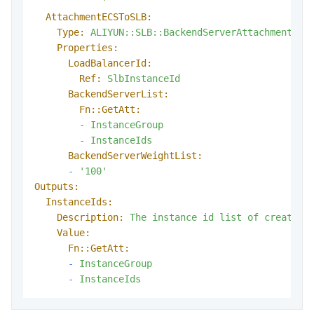
            '
AttachmentECSToSLB:
Type:
ALIYUN::SLB::BackendServerAttachment
Properties:
LoadBalancerId:
Ref:
SlbInstanceId
BackendServerList:
Fn::GetAtt:
-
InstanceGroup
-
InstanceIds
BackendServerWeightList:
-
'100'
Outputs:
InstanceIds:
Description:
The
instance
id
list
of
created
Value:
Fn::GetAtt:
-
InstanceGroup
-
InstanceIds