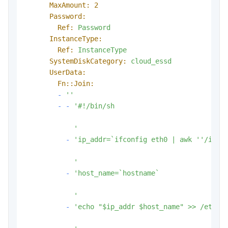
MaxAmount:
2
Password:
Ref:
Password
InstanceType:
Ref:
InstanceType
SystemDiskCategory:
cloud_essd
UserData:
Fn::Join:
-
''
-
-
'#!/bin/sh

            '
-
'ip_addr=`ifconfig eth0 | awk '
'/inet
            '
-
'host_name=`hostname`

            '
-
'echo "$ip_addr $host_name" >> /etc/ho