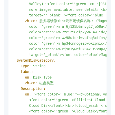
        Valley)：<font color='
'green'
'>m-rj981ywnf
        more images available, see detail: <b><a 
        target='
'_blank'
'><font color='
'blue'
'>Ma
zh-cn:
服务器镜像<br>云市场镜像名称：《Magent
color='green'>m-uf6j125b6mhvg27jo58a</fo
color='green'>m-2zeir96eip2yw414w1jd</fo
color='green'>m-wz98u1criwvafhq3ctfm</f
color='green'>m-hp34cnncgeiowbkzpmic</fo
color='green'>m-rj981ywnfuk84x1r7v0p
target='_blank'><font
color='blue'>Magent
SystemDiskCategory:
Type:
String
Label:
en:
Disk
Type
zh-cn:
磁盘类型
Description:
en:
'<font color='
'blue'
'><b>Optional values
        <font color='
'green'
'>Efficient Cloud Dis
        Cloud Disk</font>]<br>[cloud_essd: <font 
        <font color='
'green'
'>Cloud Disk</font>]<