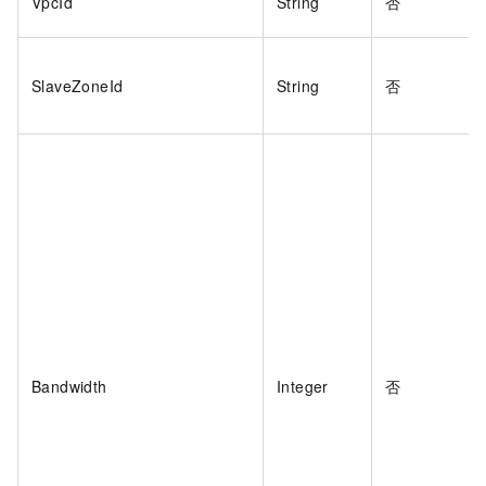
VpcId
String
否
SlaveZoneId
String
否
Bandwidth
Integer
否