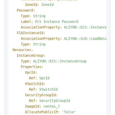
ZoneId:
ZoneId
Password:
Type:
String
Label:
ECS
Instance
Password
AssociationProperty:
ALIYUN::ECS::Instance::P
SlbInstanceId:
AssociationProperty:
ALIYUN::SLB::LoadBalance
Type:
String
Resources:
InstanceGroup:
Type:
ALIYUN::ECS::InstanceGroup
Properties:
VpcId:
Ref:
VpcId
VSwitchId:
Ref:
VSwitchId
SecurityGroupId:
Ref:
SecurityGroupId
ImageId:
centos_7
AllocatePublicIP:
'false'