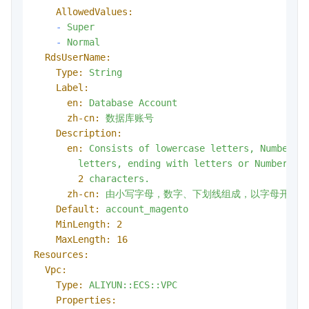
AllowedValues:
-
Super
-
Normal
RdsUserName:
Type:
String
Label:
en:
Database
Account
zh-cn:
数据库账号
Description:
en:
Consists
of
lowercase
letters,
Numbers,
letters,
ending
with
letters
or
Numbers,
2
characters.
zh-cn:
由小写字母，数字、下划线组成，以字母开头，
Default:
account_magento
MinLength:
2
MaxLength:
16
Resources:
Vpc:
Type:
ALIYUN::ECS::VPC
Properties: