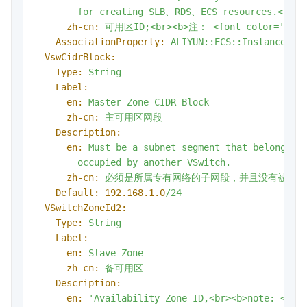
        for creating SLB、RDS、ECS resources.</fon
zh-cn:
可用区ID;<br><b>注：
<font
color='b
AssociationProperty:
ALIYUN::ECS::Instance:Zo
VswCidrBlock:
Type:
String
Label:
en:
Master
Zone
CIDR
Block
zh-cn:
主可用区网段
Description:
en:
Must
be
a
subnet
segment
that
belongs
t
occupied
by
another
VSwitch.
zh-cn:
必须是所属专有网络的子网段，并且没有被其他
Default:
192.168
.1
.0
/24
VSwitchZoneId2:
Type:
String
Label:
en:
Slave
Zone
zh-cn:
备可用区
Description:
en:
'Availability Zone ID,<br><b>note: <fon