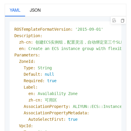
YAML
JSON
ROSTemplateFormatVersion:
'2015-09-01'
Description:
zh-cn:
创建ECS实例组，配置灵活，自动绑定至三个SLB实
en:
Create
an
ECS
instance
group
with
flexible
Parameters:
ZoneId:
Type:
String
Default:
null
Required:
true
Label:
en:
Availability
Zone
zh-cn:
可用区
AssociationProperty:
ALIYUN::ECS::Instance::Z
AssociationPropertyMetadata:
AutoSelectFirst:
true
VpcId: