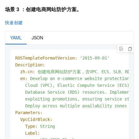
场景 3 ：
创建电商网站防护方案
。
快速创建
YAML
JSON
ROSTemplateFormatVersion:
'2015-09-01'
Description:
zh-cn:
创建电商网站防护方案，含VPC、ECS、SLB、RD
en:
Develop
an
e-commerce
website
protection
pl
Cloud
(VPC),
Elastic
Compute
Service
(ECS),
S
Database
Service
(RDS)
resources.
Implement
m
exploiting
promotions,
ensuring
service
stabi
Deploy
across
multiple
availability
zones
for
Parameters:
VpcCidrBlock:
Type:
String
Label: