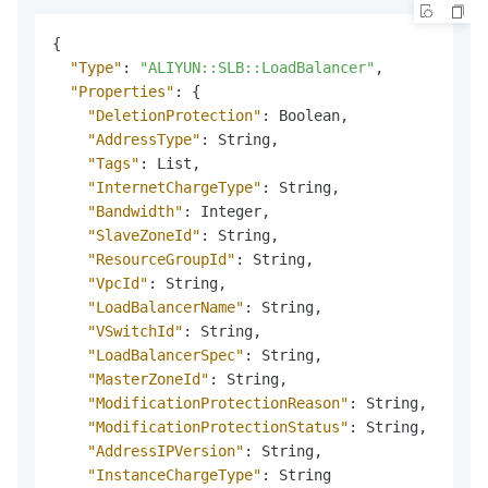
{
"Type"
:
"ALIYUN::SLB::LoadBalancer"
,
"Properties"
:
{
"DeletionProtection"
:
 Boolean
,
"AddressType"
:
 String
,
"Tags"
:
 List
,
"InternetChargeType"
:
 String
,
"Bandwidth"
:
 Integer
,
"SlaveZoneId"
:
 String
,
"ResourceGroupId"
:
 String
,
"VpcId"
:
 String
,
"LoadBalancerName"
:
 String
,
"VSwitchId"
:
 String
,
"LoadBalancerSpec"
:
 String
,
"MasterZoneId"
:
 String
,
"ModificationProtectionReason"
:
 String
,
"ModificationProtectionStatus"
:
 String
,
"AddressIPVersion"
:
 String
,
"InstanceChargeType"
:
 String
