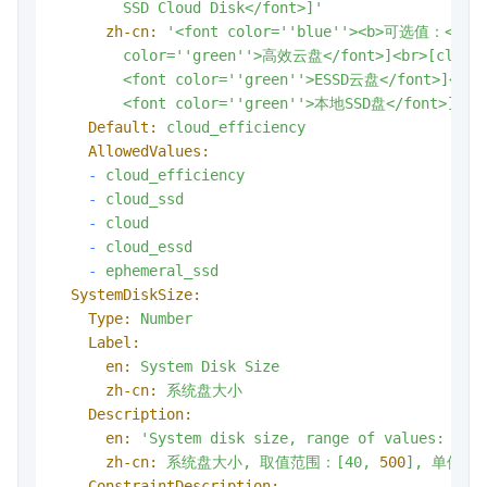
        SSD Cloud Disk</font>]'
zh-cn:
'<font color='
'blue'
'><b>可选值：</b></f
        color='
'green'
'>高效云盘</font>]<br>[cloud_s
        <font color='
'green'
'>ESSD云盘</font>]<br>[
        <font color='
'green'
'>本地SSD盘</font>]'
Default:
cloud_efficiency
AllowedValues:
-
cloud_efficiency
-
cloud_ssd
-
cloud
-
cloud_essd
-
ephemeral_ssd
SystemDiskSize:
Type:
Number
Label:
en:
System
Disk
Size
zh-cn:
系统盘大小
Description:
en:
'System disk size, range of values: 40-
zh-cn:
系统盘大小,
取值范围：[40,
500
],
单位：G
ConstraintDescription: