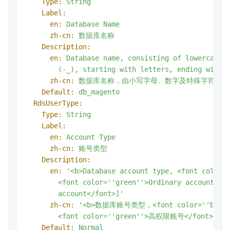
Type:
String
Label:
en:
Database
Name
zh-cn:
数据库名称
Description:
en:
Database
name,
consisting
of
lowercase
(-_),
starting
with
letters,
ending
with
zh-cn:
数据库名称，由小写字母、数字及特殊字符（-
Default:
db_magento
RdsUserType:
Type:
String
Label:
en:
Account
Type
zh-cn:
账号类型
Description:
en:
'<b>Database account type, <font color=
        <font color='
'green'
'>Ordinary account</f
        account</font>]'
zh-cn:
'<b>数据库账号类型，<font color='
'blue
        <font color='
'green'
'>高权限账号</font>]'
Default:
Normal