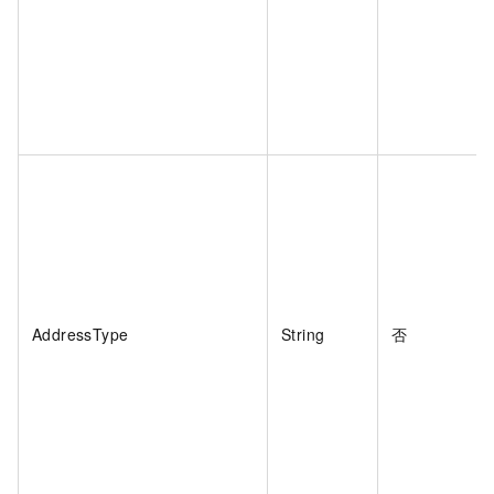
AddressType
String
否