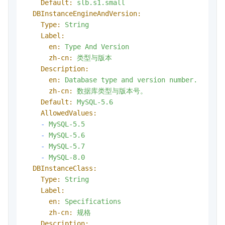
Default:
slb.s1.small
DBInstanceEngineAndVersion:
Type:
String
Label:
en:
Type
And
Version
zh-cn:
类型与版本
Description:
en:
Database
type
and
version
number.
zh-cn:
数据库类型与版本号。
Default:
MySQL-5.6
AllowedValues:
-
MySQL-5.5
-
MySQL-5.6
-
MySQL-5.7
-
MySQL-8.0
DBInstanceClass:
Type:
String
Label:
en:
Specifications
zh-cn:
规格
Description: