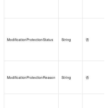
ModificationProtectionStatus
String
否
ModificationProtectionReason
String
否