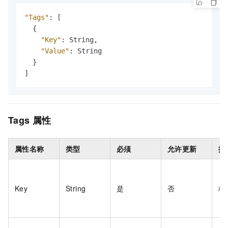
"Tags"
:
[
{
"Key"
:
 String
,
"Value"
:
 String 

}
]
Tags
属性
属性名称
类型
必须
允许更新
描
Key
String
是
否
标