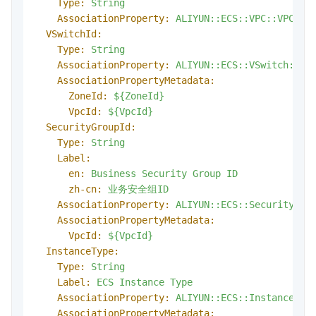
Type:
String
AssociationProperty:
ALIYUN::ECS::VPC::VPCId
VSwitchId:
Type:
String
AssociationProperty:
ALIYUN::ECS::VSwitch::VS
AssociationPropertyMetadata:
ZoneId:
${ZoneId}
VpcId:
${VpcId}
SecurityGroupId:
Type:
String
Label:
en:
Business
Security
Group
ID
zh-cn:
业务安全组ID
AssociationProperty:
ALIYUN::ECS::SecurityGro
AssociationPropertyMetadata:
VpcId:
${VpcId}
InstanceType:
Type:
String
Label:
ECS
Instance
Type
AssociationProperty:
ALIYUN::ECS::Instance::I
AssociationPropertyMetadata: