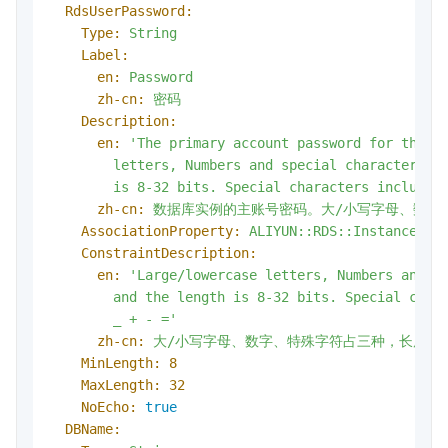
RdsUserPassword:
Type:
String
Label:
en:
Password
zh-cn:
密码
Description:
en:
'The primary account password for the da
        letters, Numbers and special characters ta
        is 8-32 bits. Special characters included
zh-cn:
数据库实例的主账号密码。大/小写字母、数字、特殊
AssociationProperty:
ALIYUN::RDS::Instance::A
ConstraintDescription:
en:
'Large/lowercase letters, Numbers and sp
        and the length is 8-32 bits. Special chara
        _ + - ='
zh-cn:
大/小写字母、数字、特殊字符占三种，长度8－32位
MinLength:
8
MaxLength:
32
NoEcho:
true
DBName: