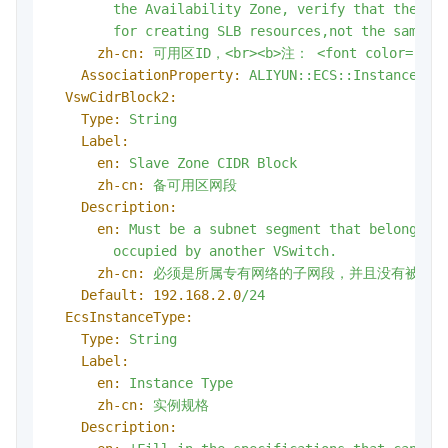
        the Availability Zone, verify that the ava
        for creating SLB resources,not the same a
zh-cn:
可用区ID，<br><b>注：
<font
color='
AssociationProperty:
ALIYUN::ECS::Instance:Zo
VswCidrBlock2:
Type:
String
Label:
en:
Slave
Zone
CIDR
Block
zh-cn:
备可用区网段
Description:
en:
Must
be
a
subnet
segment
that
belongs
t
occupied
by
another
VSwitch.
zh-cn:
必须是所属专有网络的子网段，并且没有被其他
Default:
192.168
.2
.0
/24
EcsInstanceType:
Type:
String
Label:
en:
Instance
Type
zh-cn:
实例规格
Description: