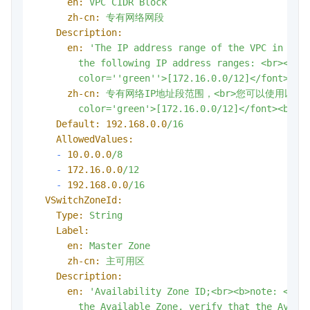
en:
VPC
CIDR
Block
zh-cn:
专有网络网段
Description:
en:
'The IP address range of the VPC in the 
        the following IP address ranges: <br><fon
        color='
'green'
'>[172.16.0.0/12]</font><br
zh-cn:
专有网络IP地址段范围，<br>您可以使用以下的IP
color='green'>[172.16.0.0/12]</font><br><
Default:
192.168
.0
.0
/16
AllowedValues:
-
10.0
.0
.0
/8
-
172.16
.0
.0
/12
-
192.168
.0
.0
/16
VSwitchZoneId:
Type:
String
Label:
en:
Master
Zone
zh-cn:
主可用区
Description:
en:
'Availability Zone ID;<br><b>note: <fon
        the Available Zone, verify that the Availa