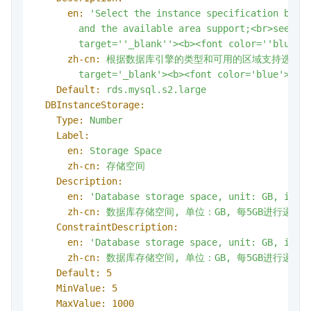
en:
'Select the instance specification based
        and the available area support;<br>see de
        target='
'_blank'
'><b><font color='
'blue'
'
zh-cn:
根据数据库引擎的类型和可用的区域支持选择实例
target='_blank'><b><font
color='blue'>实例
Default:
rds.mysql.s2.large
DBInstanceStorage:
Type:
Number
Label:
en:
Storage
Space
zh-cn:
存储空间
Description:
en:
'Database storage space, unit: GB, incr
zh-cn:
数据库存储空间,
单位：GB,
每5GB进行递增，
ConstraintDescription:
en:
'Database storage space, unit: GB, incr
zh-cn:
数据库存储空间,
单位：GB,
每5GB进行递增，
Default:
5
MinValue:
5
MaxValue:
1000