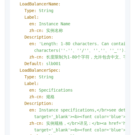
LoadBalancerName:
Type:
String
Label:
en:
Instance
Name
zh-cn:
实例名称
Description:
en:
'Length: 1-80 characters. Can contain C
        characters('
'-'
'、'
'/'
'、'
'.'
'、'
'_'
').'
zh-cn:
长度限制为1-80个字符，允许包含中文、字母、数
Default:
slb001
LoadBalancerSpec:
Type:
String
Label:
en:
Specifications
zh-cn:
规格
Description:
en:
Instance
specifications,</br>see
detail
target='_blank'><b><font
color='blue'>Per
zh-cn:
实例规格，</br>详见：</b><a
href='http
target='_blank'><b><font
color='blue'>性能