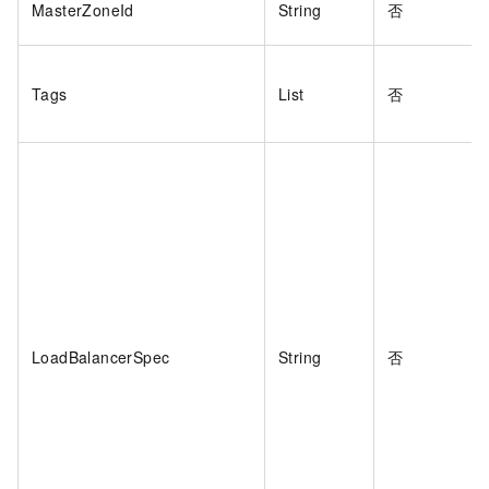
MasterZoneId
String
否
Tags
List
否
LoadBalancerSpec
String
否