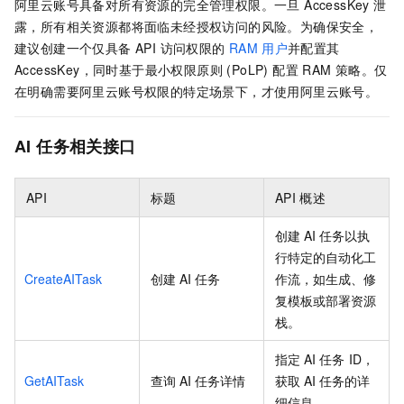
阿里云账号具备对所有资源的完全管理权限。一旦 AccessKey 泄
露，所有相关资源都将面临未经授权访问的风险。为确保安全，
建议创建一个仅具备 API 访问权限的
RAM
用户
并配置其
AccessKey，同时基于最小权限原则 (PoLP) 配置 RAM 策略。仅
在明确需要阿里云账号权限的特定场景下，才使用阿里云账号。
AI
任务相关接口
API
标题
API
概述
创建
AI
任务以执
行特定的自动化工
CreateAITask
创建
AI
任务
作流，如生成、修
复模板或部署资源
栈。
指定
AI
任务
ID，
GetAITask
查询
AI
任务详情
获取
AI
任务的详
细信息。