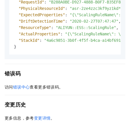
"RequestId"
:
"B288A0BE-D927-4888-B0F7-B35EF84B6E
"PhysicalResourceId"
:
"asr-2ze4zzc3kf9yz1kd****"
"ExpectedProperties"
:
"{\"ScalingRuleName\": \"t
"DriftDetectionTime"
:
"2020-02-27T07:47:47"
,
"ResourceType"
:
"ALIYUN::ESS::ScalingRule"
,
"ActualProperties"
:
"{\"ScalingRuleName\": \"tes
"StackId"
:
"4a6c9851-3b0f-4f5f-b4ca-a14bf691****
}
错误码
访问
错误中心
查看更多错误码。
变更历史
更多信息，参考
变更详情
。