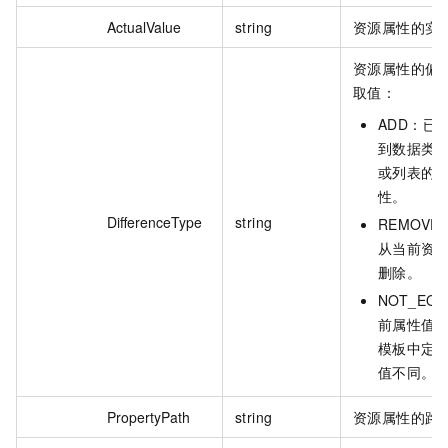
ActualValue
string
资源属性的实
资源属性的偏
取值：
ADD：已
到数据类
或列表的
性。
DifferenceType
string
REMOV
从当前资
删除。
NOT_EQ
前属性值
模板中定
值不同。
PropertyPath
string
资源属性的路