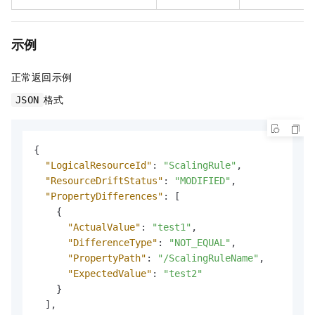
示例
正常返回示例
格式
JSON
{
"LogicalResourceId"
:
"ScalingRule"
,
"ResourceDriftStatus"
:
"MODIFIED"
,
"PropertyDifferences"
:
[
{
"ActualValue"
:
"test1"
,
"DifferenceType"
:
"NOT_EQUAL"
,
"PropertyPath"
:
"/ScalingRuleName"
,
"ExpectedValue"
:
"test2"
}
]
,