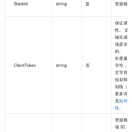
StackId
string
是
资源栈 I
保证请求
性。 该
端生成，
须是全局
的。
长度最大为
ClientToken
string
否
字符，可
文字符、
短划线（
划线（_
更多详情
见
如何保
性
。
资源栈所
域 ID