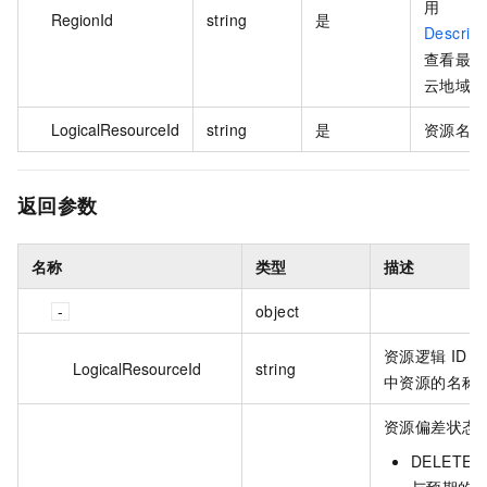
用
RegionId
string
是
Describ
查看最新
云地域列
LogicalResourceId
string
是
资源名称
返回参数
名称
类型
描述
object
资源逻辑 ID
LogicalResourceId
string
中资源的名称
资源偏差状态
DELETE
与预期的