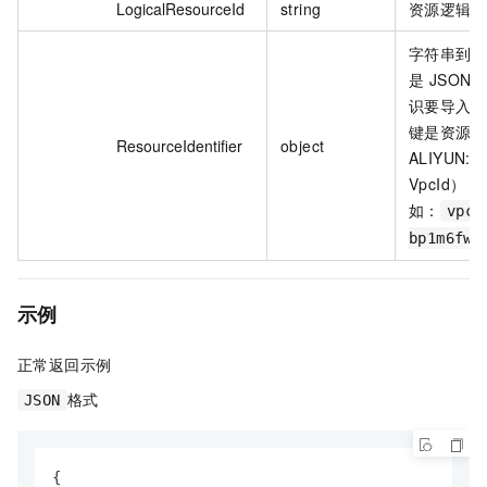
LogicalResourceId
string
资源逻辑 I
字符串到字
是 JSO
识要导入
键是资源
ResourceIdentifier
object
ALIYUN::
VpcId
如：
vpc-
bp1m6fww
示例
正常返回示例
格式
JSON
{