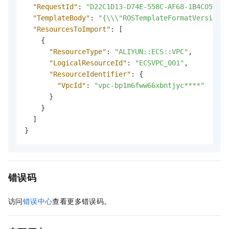
"RequestId"
:
"D22C1D13-D74E-558C-AF68-1B4C05FA6F
"TemplateBody"
:
"{\\\"ROSTemplateFormatVersion\\
"ResourcesToImport"
:
[
{
"ResourceType"
:
"ALIYUN::ECS::VPC"
,
"LogicalResourceId"
:
"ECSVPC_001"
,
"ResourceIdentifier"
:
{
"VpcId"
:
"vpc-bp1m6fww66xbntjyc****"
}
}
]
}
错误码
访问
错误中心
查看更多错误码。