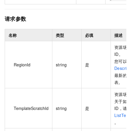
请求参数
名称
类型
必填
描述
资源场
ID。
您可以
RegionId
string
是
Describ
最新的
表。
资源场景
关于如
TemplateScratchId
string
是
ID，请
ListTem
。