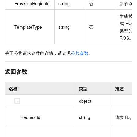
ProvisionRegionId
string
否
新节点所
生成模
成 ROS 
TemplateType
string
否
类型的
ROS。
关于公共请求参数的详情，请参见
公共参数
。
返回参数
名称
类型
描述
object
RequestId
string
请求 ID。