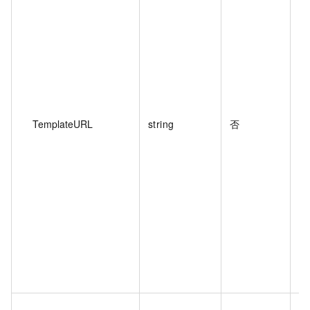
服
或
如
os
os
R
的
5
TemplateURL
string
否
O
R
模