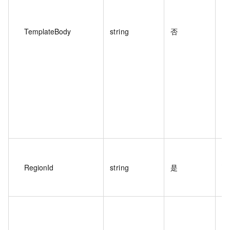
导
TemplateBody
string
否
地
您
RegionId
string
是
De
最
包
置