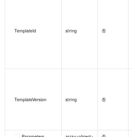
有
TemplateId
string
否
模
认
TemplateVersion
string
否
Parameters
array<object>
否
模