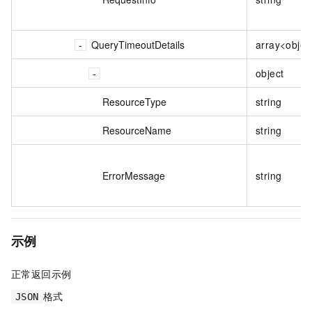
QueryTimeoutDetails
array<objec
object
ResourceType
string
ResourceName
string
ErrorMessage
string
示例
正常返回示例
格式
JSON