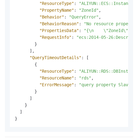
"ResourceType"
:
"ALIYUN::ECS::InstanceGr
"PropertyName"
:
"ZoneId"
,
"Behavior"
:
"QueryError"
,
"BehaviorReason"
:
"No resource property 
"PropertiesData"
:
"{\n    \"ZoneId\":\"c
"RequestInfo"
:
"ecs:2014-05-26:DescribeA
}
]
,
"QueryTimeoutDetails"
:
[
{
"ResourceType"
:
"ALIYUN::RDS::DBInstance
"ResourceName"
:
"rds"
,
"ErrorMessage"
:
"query property SlaveZon
}
]
}
]
}