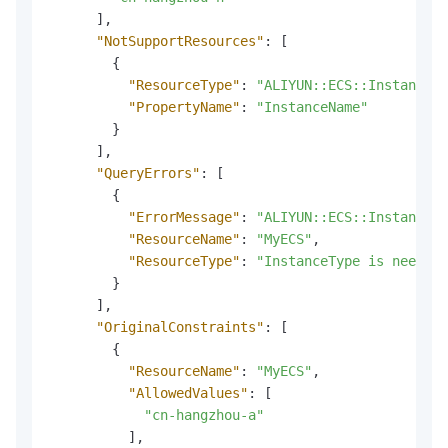
]
,
"NotSupportResources"
:
[
{
"ResourceType"
:
"ALIYUN::ECS::InstanceGr
"PropertyName"
:
"InstanceName"
}
]
,
"QueryErrors"
:
[
{
"ErrorMessage"
:
"ALIYUN::ECS::InstanceGr
"ResourceName"
:
"MyECS"
,
"ResourceType"
:
"InstanceType is needed 
}
]
,
"OriginalConstraints"
:
[
{
"ResourceName"
:
"MyECS"
,
"AllowedValues"
:
[
"cn-hangzhou-a"
]
,