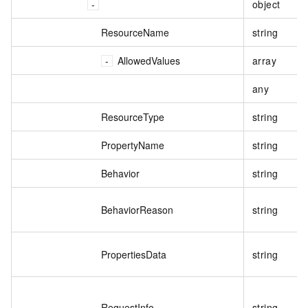
object
ResourceName
string
AllowedValues
array
any
ResourceType
string
PropertyName
string
Behavior
string
BehaviorReason
string
PropertiesData
string
RequestInfo
string