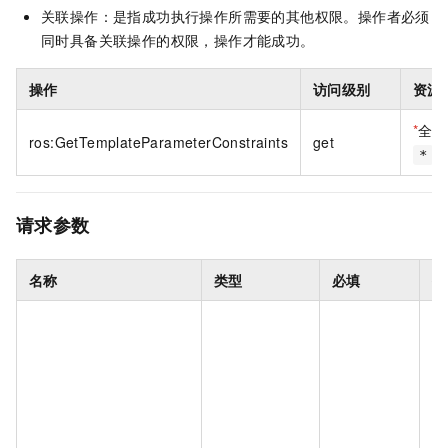
关联操作：是指成功执行操作所需要的其他权限。操作者必须
同时具备关联操作的权限，操作才能成功。
操作
访问级别
资源
*
全部
ros:GetTemplateParameterConstraints
get
*
请求参数
名称
类型
必填
描
模
1
度
P
式
行