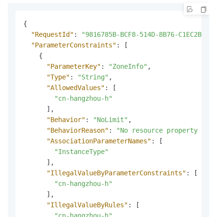
{
"RequestId"
:
"9816785B-BCF8-514D-8B76-C1EC2BC954
"ParameterConstraints"
:
[
{
"ParameterKey"
:
"ZoneInfo"
,
"Type"
:
"String"
,
"AllowedValues"
:
[
"cn-hangzhou-h"
]
,
"Behavior"
:
"NoLimit"
,
"BehaviorReason"
:
"No resource property ref
"AssociationParameterNames"
:
[
"InstanceType"
]
,
"IllegalValueByParameterConstraints"
:
[
"cn-hangzhou-h"
]
,
"IllegalValueByRules"
:
[
"cn-hangzhou-h"