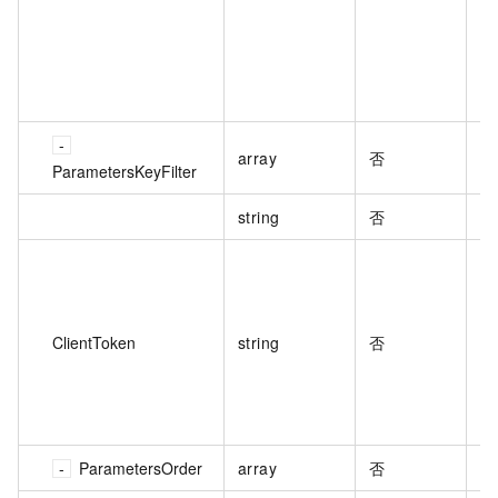
array
否
需
ParametersKeyFilter
string
否
需
保
客
局
ClientToken
string
否
字
字
（
何
ParametersOrder
array
否
参