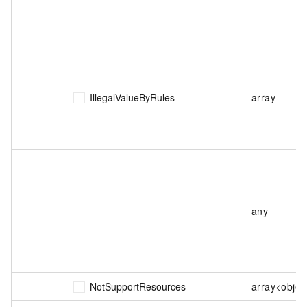
IllegalValueByRules
array
any
NotSupportResources
array<objec