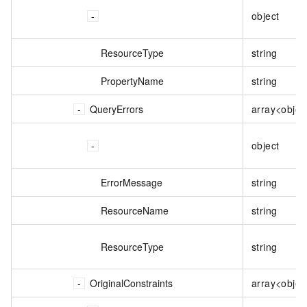
object
ResourceType
string
PropertyName
string
QueryErrors
array<objec
object
ErrorMessage
string
ResourceName
string
ResourceType
string
OriginalConstraints
array<objec