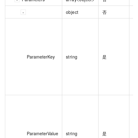
object
否
模
称
ParameterKey
string
是
模
值
ParameterValue
string
是