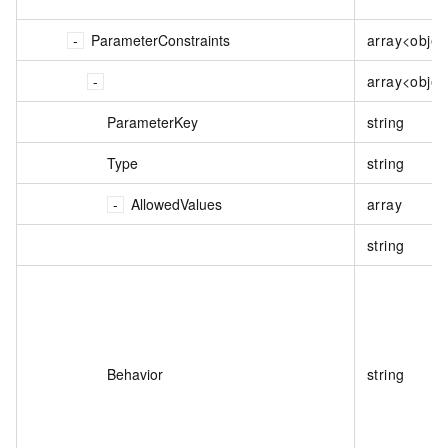
ParameterConstraints
array<objec
array<objec
ParameterKey
string
Type
string
AllowedValues
array
string
Behavior
string