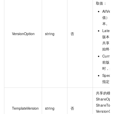
取值：
AllVe
值）：
本。
Late
VersionOption
string
否
版本。
共享的
始终保
Curr
前版本
时，共
Spec
指定的
共享的模
ShareOpt
ShareToA
TemplateVersion
string
否
VersionOp