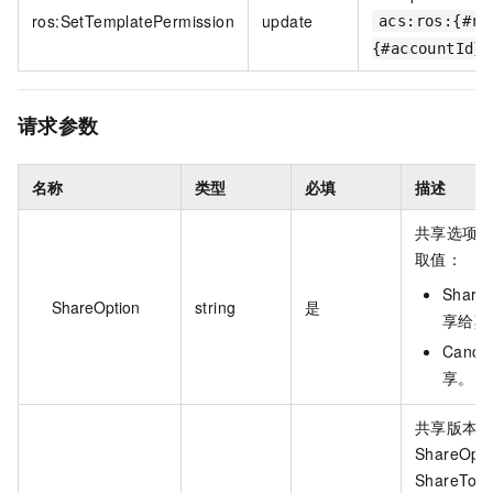
ros:SetTemplatePermission
update
acs:ros:{#re
{#accountId}:
请求参数
名称
类型
必填
描述
共享选项
取值：
Share
ShareOption
string
是
享给其
Cance
享。
共享版本
ShareOpt
ShareTo