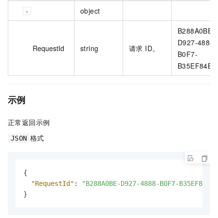
object
B288A0BE-
D927-4888-
RequestId
string
请求 ID。
B0F7-
B35EF84B6
示例
正常返回示例
格式
JSON
{
"RequestId"
:
"B288A0BE-D927-4888-B0F7-B35EF84B6E
}