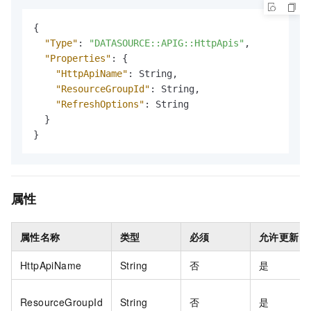
{
"Type"
:
"DATASOURCE::APIG::HttpApis"
,
"Properties"
:
{
"HttpApiName"
:
 String
,
"ResourceGroupId"
:
 String
,
"RefreshOptions"
:
 String

}
}
属性
属性名称
类型
必须
允许更新
HttpApiName
String
否
是
ResourceGroupId
String
否
是