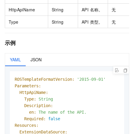
HttpApiName
String
API 名称。
无
Type
String
API 类型。
无
示例
YAML
JSON
ROSTemplateFormatVersion:
'2015-09-01'
Parameters:
HttpApiName:
Type:
String
Description:
en:
The
name
of
the
API.
Required:
false
Resources:
ExtensionDataSource: