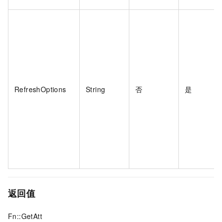
RefreshOptions
String
否
是
返回值
Fn::GetAtt