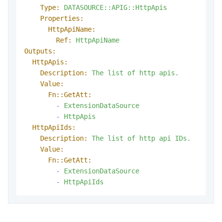
Type:
DATASOURCE::APIG::HttpApis
Properties:
HttpApiName:
Ref:
HttpApiName
Outputs:
HttpApis:
Description:
The
list
of
http
apis.
Value:
Fn::GetAtt:
-
ExtensionDataSource
-
HttpApis
HttpApiIds:
Description:
The
list
of
http
api
IDs.
Value:
Fn::GetAtt:
-
ExtensionDataSource
-
HttpApiIds