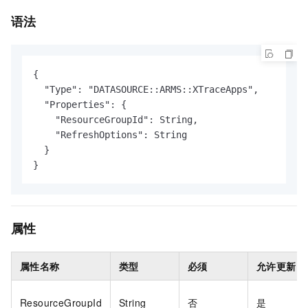
语法
{

  "Type": "DATASOURCE::ARMS::XTraceApps",

  "Properties": {

    "ResourceGroupId": String,

    "RefreshOptions": String

  }

}
属性
属性名称
类型
必须
允许更新
ResourceGroupId
String
否
是