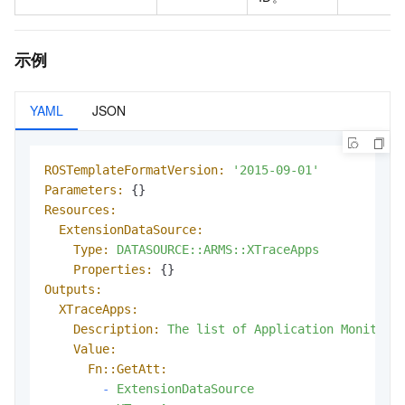
示例
YAML
JSON
ROSTemplateFormatVersion:
'2015-09-01'
Parameters:
Resources:
ExtensionDataSource:
Type:
DATASOURCE::ARMS::XTraceApps
Properties:
Outputs:
XTraceApps:
Description:
The
list
of
Application
Monitori
Value:
Fn::GetAtt:
-
ExtensionDataSource