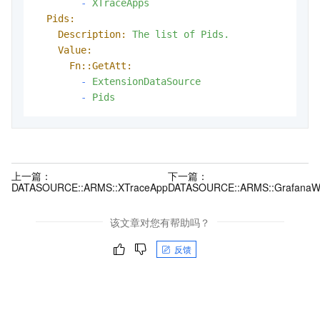
-
XTraceApps
Pids:
Description:
The
list
of
Pids.
Value:
Fn::GetAtt:
-
ExtensionDataSource
-
Pids
上一篇：
下一篇：
DATASOURCE::ARMS::XTraceApp
DATASOURCE::ARMS::GrafanaW
该文章对您有帮助吗？
反馈