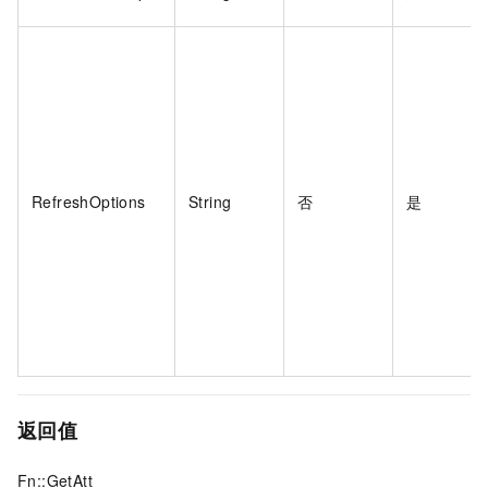
RefreshOptions
String
否
是
返回值
Fn::GetAtt