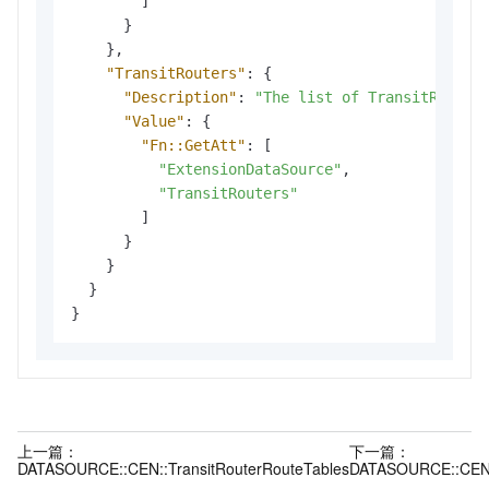
]
}
}
,
"TransitRouters"
:
{
"Description"
:
"The list of TransitRouter
"Value"
:
{
"Fn::GetAtt"
:
[
"ExtensionDataSource"
,
"TransitRouters"
]
}
}
}
}
上一篇：
下一篇：
DATASOURCE::CEN::TransitRouterRouteTables
DATASOURCE::CEN: