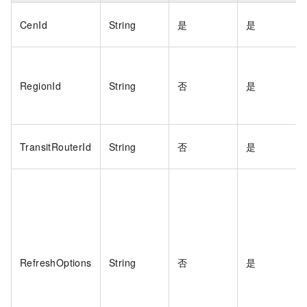
CenId
String
是
是
RegionId
String
否
是
TransitRouterId
String
否
是
RefreshOptions
String
否
是