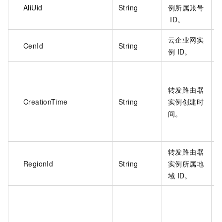
AliUid
String
例所属账号
ID。
云企业网实
CenId
String
例
ID。
I
转发路由器
CreationTime
String
实例创建时
间。
转发路由器
RegionId
String
实例所属地
域
ID。