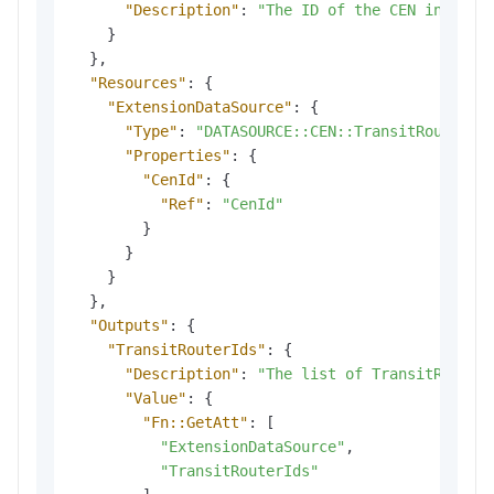
"Description"
:
"The ID of the CEN instanc
}
}
,
"Resources"
:
{
"ExtensionDataSource"
:
{
"Type"
:
"DATASOURCE::CEN::TransitRouters"
"Properties"
:
{
"CenId"
:
{
"Ref"
:
"CenId"
}
}
}
}
,
"Outputs"
:
{
"TransitRouterIds"
:
{
"Description"
:
"The list of TransitRouter
"Value"
:
{
"Fn::GetAtt"
:
[
"ExtensionDataSource"
,
"TransitRouterIds"