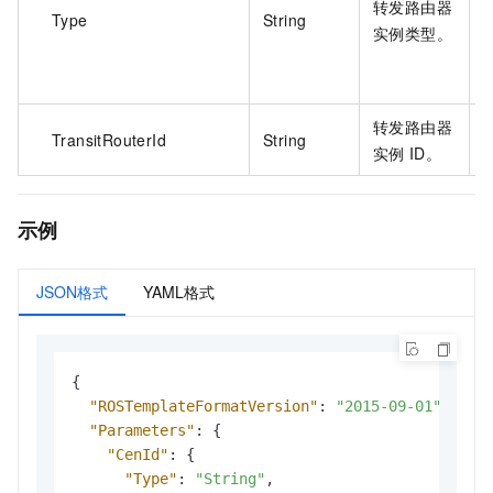
转发路由器
Type
String
实例类型。
转发路由器
TransitRouterId
String
实例
ID。
示例
JSON格式
YAML格式
{
"ROSTemplateFormatVersion"
:
"2015-09-01"
,
"Parameters"
:
{
"CenId"
:
{
"Type"
:
"String"
,