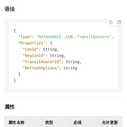
语法
{
"Type"
:
"DATASOURCE::CEN::TransitRouters"
,
"Properties"
:
{
"CenId"
:
 String
,
"RegionId"
:
 String
,
"TransitRouterId"
:
 String
,
"RefreshOptions"
:
 String

}
}
属性
属性名称
类型
必须
允许更新