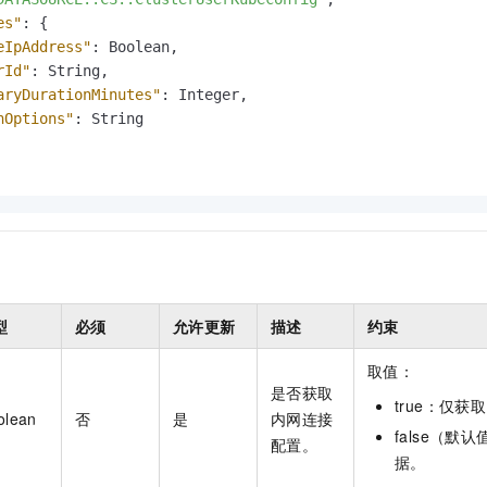
服务生态伙伴
视觉 Coding、空间感知、多模态思考等全面升级
1M上下文，专为长程任务能力而生
云工开物
企业应用
Night Plan 支持 Qwen 3.8-Max
AI 办公
NEW
es"
:
{
Red Hat
30+ 款产品免费体验
夜间 5 折，Qwen/Meoo/TokenPlan 客户专享
AI智能应用
eIpAddress"
:
 Boolean
,
科研合作
ERP
堂（旗舰版）
SUSE
rId"
:
 String
,
智能客服
AI 应用构建
大模型原生
aryDurationMinutes"
:
 Integer
,
CRM
2个月
自动承接线索
hOptions"
:
 String

建站小程序
Qoder
大模型服务平台百炼-应用模版
OA 办公系统
HOT
NEW
面向真实软件
个人版上线、团队版降价；千问3.8-Max首发发尝鲜
丰富多元化的应用模版和解决方案
力提升
财税管理
模板建站
万有无界
大模型服务平台百炼-智能体
400电话
定制建站
的模型效果
灵活可视化地构建企业级 Agent
方案
广告营销
模板小程序
秒悟
人工智能平台 PAI
定制小程序
云端极速 AI 
新一代 AI 视频生成模型，深度适配广告营销等场景
AI Native 的算法工程平台，一站式完成建模、训练、推理服务部署
型
必须
允许更新
描述
约束
APP 开发
取值：
建站系统
是否获取
true：仅
olean
否
是
内网连接
AI 应用
10分钟微调：让0.6B模型媲美235B模型
多模态数据信
false（
配置。
依托云原生高可用架构,实现Dify私有化部署
用1%尺寸在特定领域达到大模型90%以上效果
据。