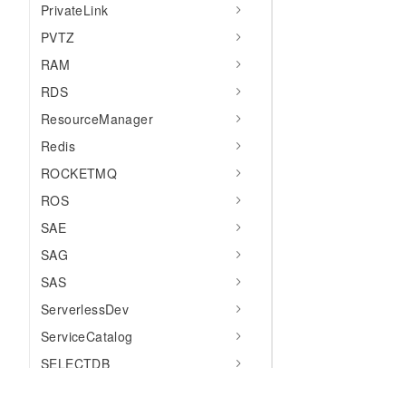
PrivateLink
PVTZ
RAM
RDS
ResourceManager
Redis
ROCKETMQ
ROS
SAE
SAG
SAS
ServerlessDev
ServiceCatalog
SELECTDB
SWAS