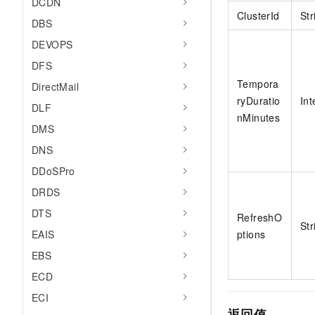
DCDN
10 分钟在聊天系统中增加
专有云
ClusterId
Str
DBS
DEVOPS
DFS
Tempora
DirectMail
ryDuratio
Int
DLF
nMinutes
DMS
DNS
DDoSPro
DRDS
DTS
RefreshO
Str
EAIS
ptions
EBS
ECD
ECI
返回值