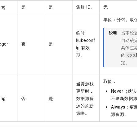
一个 AI 助手
即刻拥有 DeepSeek-R1 满血版
超强辅助，Bol
ing
是
是
集群
ID。
无
在企业官网、通讯软件中为客户提供 AI 客服
多种方案随心选，轻松解锁专属 DeepSeek
单位：分钟。取值
临时
说明
当不设
kubeconf
自动确
eger
否
是
ig
有效
具体过
期。
的
exp
定。
取值：
当资源栈
更新时，
Never（
ing
否
是
数据源资
不刷新数据
源的刷新
Always
策略。
源资源。