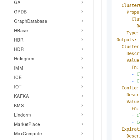
GA
Cluster
GPDB
Prope
Clu
GraphDatabase
R
HBase
Type:
HBR
Outputs:
Cluster
HDR
Descr
Hologram
Value
Fn:
IMM
-
C
ICE
-
C
IOT
Config:
Descr
KAFKA
Value
KMS
Fn:
Lindorm
-
C
-
C
MarketPlace
Expirat
MaxCompute
Descr