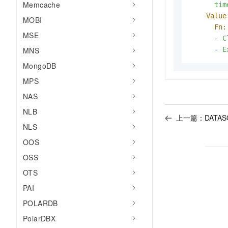
Memcache
tim
Value
MOBI
Fn:
MSE
-
C
-
E
MNS
MongoDB
MPS
NAS
NLB
上一篇：
DATASO
NLS
OOS
OSS
OTS
PAI
POLARDB
PolarDBX