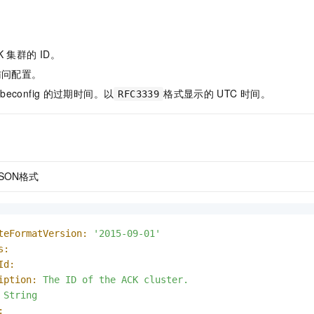
K
集群的
ID。
群访问配置。
beconfig
的过期时间。以
格式显示的
UTC
时间。
RFC3339
JSON格式
teFormatVersion:
'2015-09-01'
s:
Id:
iption:
The
ID
of
the
ACK
cluster.
String
: