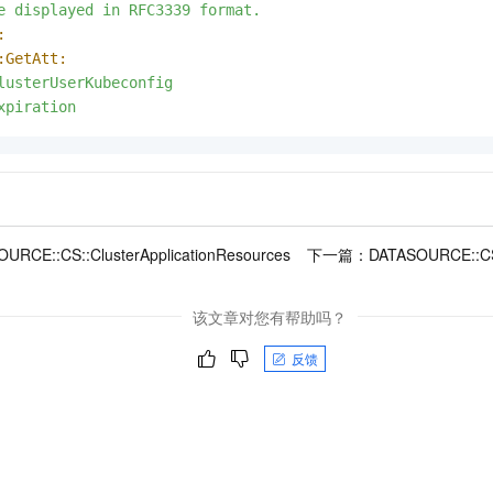
e
displayed
in
RFC3339
format.
:
:GetAtt:
lusterUserKubeconfig
xpiration
URCE::CS::ClusterApplicationResources
下一篇：
DATASOURCE::CS:
该文章对您有帮助吗？
反馈