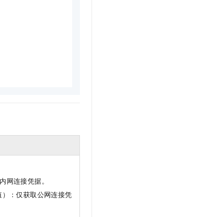
文戏情感细腻自然，动作戏激烈拳拳到肉，实现更强表演能力
支持中英文自由切换，具备更强的噪声鲁棒性
云聚AI 严选权益
SSL 证书
，一键激活高效办公新体验
精选AI产品，从模型到应用全链提效
堡垒机
AI 用量加速计划
应用
防火墙
、识别商机，让客服更高效、服务更出色。
新老同享，达量后返
千问办公
主机安全
NEW
的智能体编程平台
一站式AI生产力平台
AI 应用及服务市场
伶鹊
企业级人与Agent协作平台，接入和调度多个数字员工
智能客服平台，对话机器人、对话分析、智能外呼
AI 应用
大模型服务平台百炼 - 全妙
大模型
应用创作平台
多模态内容创作工具，已接入 DeepSeek
自然语言处理
数据标注
机器学习
获取内网连接凭据。
息提取
与 AI 智能体进行实时音视频通话
默认值）：仅获取公网连接凭
从文本、图片、视频中提取结构化的属性信息
构建支持视频理解的 AI 音视频实时通话应用