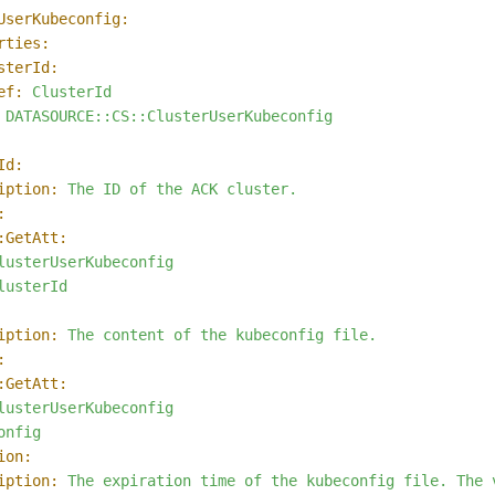
UserKubeconfig:
rties:
sterId:
ef:
ClusterId
DATASOURCE::CS::ClusterUserKubeconfig
Id:
iption:
The
ID
of
the
ACK
cluster.
:
:GetAtt:
lusterUserKubeconfig
lusterId
iption:
The
content
of
the
kubeconfig
file.
:
:GetAtt:
lusterUserKubeconfig
onfig
ion:
iption:
The
expiration
time
of
the
kubeconfig
file.
The