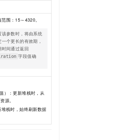
t.diy 一步搞定创意建站
构建大模型应用的安全防护体系
通过自然语言交互简化开发流程,全栈开发支持
通过阿里云安全产品对 AI 应用进行安全防护
范围：15～4320。
置该参数时，将由系统
定一个更长的有效期，
期时间通过返回
字段值确
iration
默认值）：更新堆栈时，从
源资源。
：更新堆栈时，始终刷新数据