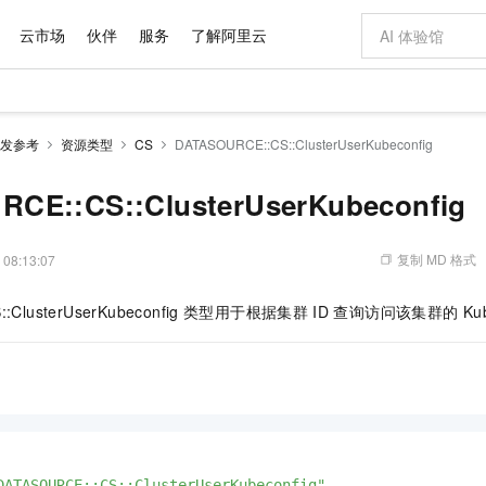
云市场
伙伴
服务
了解阿里云
AI 特惠
数据与 API
成为产品伙伴
企业增值服务
最佳实践
价格计算器
AI 场景体
基础软件
产品伙伴合
阿里云认证
市场活动
配置报价
大模型
发参考
资源类型
CS
DATASOURCE::CS::ClusterUserKubeconfig
自助选配和估算价格
新方式
域名与网站
睿译宝，AI翻译排版一步到位
智启 AI 普惠权益
产品生态集成认证中心
企业支持计划
云上春晚
千问官方 MaaS 平台，为开发者和 Agent 而生，新用户赠送 1 亿 + tokens 额度
云服务器 EC
Qwen Aud
AI Coding
阿里云Maa
2026 阿里云
为企业打
数据集
Windows
大模型认证
模型
NEW
NEW
交付可用成果
值低价云产品抢先购
提供智能易用的域名与建站服务
上传文档即自动完成翻译和格式还原
至高享 1亿+免费 tokens，加速 Al 应用落地
安全可靠、弹
智能编程，一键
CE::CS::ClusterUserKubeconfig
产品生态伙伴
专家技术服务
云上奥运之旅
弹性计算合作
阿里云中企出
手机三要素
宝塔 Linux
全部认证
价格优势
有专属领域专家
对象存储 OSS
GLM-5.2：长任务时代开源旗舰模型
阿里云 OPC 创新助力计划
云数据库 RD
即刻拥有 DeepS
AI 电商营销
产品生态伙伴工作台
企业增值服务台
云栖战略参考
云存储合作计
云栖大会
身份实名认证
CentOS
训练营
推动算力普惠，释放技术红利
的大模型服务
最高返9万
多领域专家智能体,一键组建 AI 虚拟交付团队
至高百万元 Token 补贴，加速一人公司成长
稳定、安全、高性价比、高性能的云存储服务
真正可用的 1M 上下文,一次完成代码全链路开发
轻松解锁专属 Dee
从图文生成到
复制 MD 格式
 08:13:07
云上的中国
数据库合作计
活动全景
短信
Docker
图片和
站式影视创作平台
人工智能平台 PAI
Hermes Agent，打造自进化智能体
Token Plan 模型订阅计划
Qoder
5 分钟轻松部署
AI 广告创作
企业成长
大模型
NEW
信息公告
:ClusterUserKubeconfig
类型用于根据集群
ID
查询访问该集群的
Ku
看见新力量
云网络合作计
OCR 文字识别
JAVA
级电脑
证享300元代金券
可视化编排打通从文字构思到成片全链路闭环
一站式AI开发、训练和推理服务
自主进化，持久记忆，越用越聪明
Qwen3.8-Max 首发尝鲜，限时加量 10 倍，夜间低至2折
面向真实软件
图文、视频一
Kimi-K3
HappyHors
NEW
魔搭 Mode
loud
服务实践
官网公告
Kimi 最新旗舰模型，长程编程与推理利器
让文字生成流
金融模力时刻
Salesforce O
版
发票查验
全能环境
Qoder CN
Claude Code + GStack 打造工程团队
千问办公，限时限量积分加倍
云原生数据库 P
低代码高效构
AI 建站
NEW
作计划
计划
创新中心
魔搭 ModelSc
健康状态
让AI从“聊天伙伴”进化为能干活的“数字员工”
覆盖公网/内网、递归/权威、移动APP等全场景解析服务
安装技能 GStack，拥有专属 AI 工程团队
你的AI工作搭子，覆盖日常办公高频场景
基于千问大模型等，支持代码智能生成、研发智能问答
0 代码专业建
客户案例
天气预报查询
操作系统
Deepseek-v4-pro
HappyHors
态合作计划
态智能体模型
旗舰 MoE 大模型，百万上下文与顶尖推理能力
图生视频，流
Compute
同享
容器服务 Kubernetes 版 ACK
万小智 AI 建站低至 15元/月
云防火墙
AI 短剧/漫剧
快递物流查询
WordPress
成为服务伙
高校合作
式云数据仓库
点，立即开启云上创新
提供一站式管理容器应用的 K8s 服务
送.CN域名，送备案服务码
云原生的云上
AI助力短剧
GLM-5.2
Wan2.7-T
Ubuntu
DATASOURCE::CS::ClusterUserKubeconfig"
,