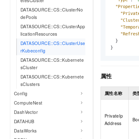
etesCluster
AI 产品 免费试用
网络
安全
云开发大赛
"Properti
DATASOURCE::CS::ClusterNo
Tableau 订阅
1亿+ 大模型 tokens 和 
"Privat
dePools
可观测
入门学习赛
中间件
AI空中课堂在线直播课
"Cluste
140+云产品 免费试用
DATASOURCE::CS::ClusterApp
大模型服务
"Tempor
上云与迁云
产品新客免费试用，最长1
数据库
licationResources
"Refres
生态解决方案
千问AI平台-Token Plan
}
企业出海
DATASOURCE::CS::ClusterUse
大模型ACA认证体验
大数据计算
}
rKubeconfig
助力企业全员 AI 认知与能
行业生态解决方案
政企业务
媒体服务
千问AI平台-模型体验
DATASOURCE::CS::Kubernete
开发者生态解决方案
在线体验全尺寸、多种模态
sCluster
企业服务与云通信
AI 开发和 AI 应用解决
属性
DATASOURCE::CS::Kubernete
Happy 系列大模型
域名与网站
sClusters
属性名称
类
Config
终端用户计算
ComputeNest
Serverless
大模型解决方案
DashVector
PrivateIp
Bo
开发工具
DATAHUB
快速部署 Dify，高效搭建 
Address
DataWorks
迁移与运维管理