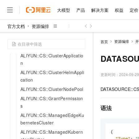
CS
大模型
产品
解决方案
权益
定价
ALIYUN::CS::AnyCluster
ALIYUN::CS::ApplicationDeplo
官方文档
资源编排
yment
大模型
产品
解决方案
权益
定价
云市场
伙伴
服务
了解阿里云
精选产品
精选解决方案
普惠上云
产品定价
精选商城
成为销售伙伴
售前咨询
为什么选择阿里云
ALIYUN::CS::ASKCluster
千问AI平台
资源编排
开
首页
了解云产品的定价详情
ALIYUN::CS::ClusterAddons
大模型服务平台百炼
千问办公，解锁你的工作
普惠上云 官方力荐
分销伙伴
在线服务
网站建设
什么是云计算
大
大模型服务与应用平台
企业级Agent产品，直接
云服务器38元/年起，超
ALIYUN::CS::ClusterApplicatio
DATASOUR
咨询伙伴
多端小程序
技术领先
n
云上成本管理
售后服务
千问大模型
Agency Agents：拥
官方推荐返现计划
大模型
大模型
精选产品
精选解决方案
Salesforce 国际版订阅
稳定可靠
ALIYUN::CS::ClusterHelmAppli
管理和优化成本
多元化、高性能、安全可靠
推荐新用户得奖励，单订单
更新时间：
2024-09-29
销售伙伴合作计划
自助服务
cation
友盟天域
安全合规
人工智能与机器学习
AI
文本生成
无影云电脑
HappyHorse 打造一
云工开物
ALIYUN::CS::ClusterNodePool
DATASOURCE::CS:
无影生态合作计划
在线服务
观测云
分析师报告
随时随地安全接入的云上超
高校专属算力普惠，学生认
计算
互联网应用开发
Qwen3.8-Max
HOT
ALIYUN::CS::GrantPermission
Salesforce On Alibaba C
工单服务
智能体时代全能旗舰模型
Tuya 物联网平台阿里云
研究报告与白皮书
云解析DNS
快速拥有专属 OpenClaw
s
Consulting Partner 合
语法
大数据
容器
免费试用
短信专区
ALIYUN::CS::ManagedEdgeKu
蓝凌 OA
Qwen3.7-Plus
AI 大模型销售与服务生
现代化应用
存储
天池大赛
bernetesCluster
能看、能想、能动手的多模
云原生大数据计算服务 Max
解决方案免费试用 新老
电子合同
ALIYUN::CS::ManagedKubern
面向分析的企业级SaaS模
最高领取价值200元试用
安全
{
网络与CDN
AI 算法大赛
Qwen3-VL-Plus
畅捷通
"Type"
:
"