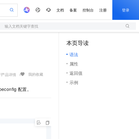
文档
备案
控制台
注册
登录
输入文档关键字查找
验
作计划
器
AI 活动
专业服务
服务伙伴合作计划
开发者社区
加入我们
服务平台百炼
阿里云 OPC 创新助力计划
本页导读
（1）
一站式生成采购清单，支持单品或批量购买
S
io：打造专属 AI 语音助手
S产品伙伴计划（繁花）
峰会
造的大模型服务与应用开发平台
轻量应用服务器
一句话生成原生可编辑精美 PPT 文稿
AI 生产力先锋
Al MaaS 服务伙伴赋能合作
域名
博文
Careers
至高可申请百万元
语法
性可伸缩的云计算服务
开启高性价比 AI 编程新体验
Qwen-Audio-3.0-Realtime 端到端实时语音角色扮演
输入一句话想法, 轻松生成专业的 PPT
先锋实践拓展 AI 生产力的边界
快速构建应用程序和网站，即刻迈出上云第一步
Token 补贴，五大权
计划
海大会
伙伴信用分合作计划
商标
问答
社会招聘
属性
益加速 OPC 成功
S
eek-V4-Pro
数字证书管理服务（原SSL证书）
一键部署幻兽帕鲁游戏服务器
飞天发布时刻
HOT
划
备案
电子书
校园招聘
返回值
pSeek-V4-Pro
视频创作，一键激活电商全链路生产力
全托管，含MySQL、PostgreSQL、SQL Server、MariaDB多引擎
实现全站HTTPS，呈现可信的WEB访问
一键购买专属联机服务器，轻松开启游戏
所见，即是所愿
我的收藏
产品详情
更多支持
划
公司注册
镜像站
示例
视频生成
语音识别与合成
专属 QwenPaw
短信服务
漫剧工坊：一站式动画创作平台
AI 实训营
HOT
beconfig
配置。
合作伙伴培训与认证
划
上云迁移
的智能体编程平台
站生成，高效打造优质广告素材
从聊天伙伴进化为能主动干活的本地数字员工
快速生产连贯的高质量长漫剧
从基础到进阶，Agent 创客手把手教你
国内短信简单易用，安全可靠，秒级触达，全球覆盖200+国家和地区。
e-1.1-T2V
Qwen3-TTS-Flash
lScope
我要反馈
查询合作伙伴
畅细腻的高质量视频
离线语音合成大模型，多语言方言自适应，低延迟高稳定
n Alibaba Cloud ISV 合作
代维服务
olarDB
建企业门户网站
大数据开发治理平台 DataWorks
10 分钟搭建微信、支付宝小程序
创新加速
ope
登录合作伙伴管理后台
我要建议
站，无忧落地极速上线
以可视化方式快速构建移动和 PC 门户网站
100%兼容MySQL、PostgreSQL，兼容Oracle，支持集中和分布式
高效部署网站，快速应用到小程序
Data Agent 驱动的一站式 Data+AI 开发治理平台
e-1.1-I2V
Cosyvoice-V3-Flash
安全
畅自然，细节丰富
高表现力语音合成大模型，语音克隆听感自然
我要投诉
上云场景组合购
伴
边界网络安全防护产品
漫剧创作，剧本、分镜、视频高效生成
覆盖90%+业务场景，专享组合折扣价
2V
VPN
Fun-ASR