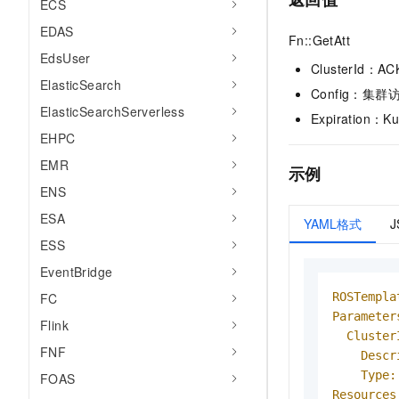
ECS
EDAS
Fn::GetAtt
EdsUser
ClusterId：AC
ElasticSearch
Config：集
ElasticSearchServerless
Expiration：Ku
EHPC
EMR
示例
ENS
ESA
YAML格式
ESS
EventBridge
ROSTempla
FC
Parameter
Flink
Cluster
FNF
Descr
Type:
FOAS
Resources