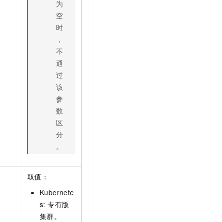
为
空
时
，
不
通
过
该
参
数
区
分
。
取值：
Kubernete
s: 专有版
集群。