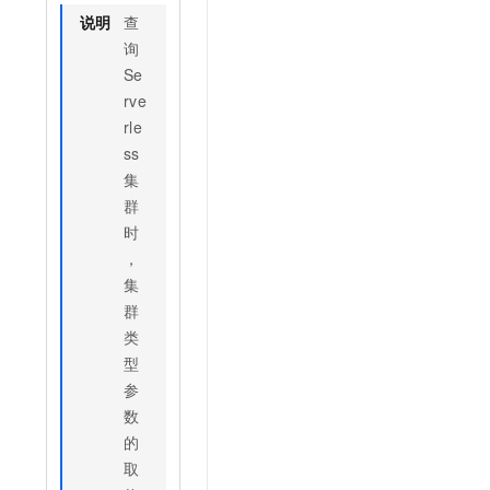
说明
查
询
Se
rve
rle
ss
集
。
群
时
，
集
群
类
型
参
数
的
取