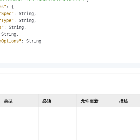
服务生态伙伴
视觉 Coding、空间感知、多模态思考等全面升级
1M上下文，专为长程任务能力而生
云工开物
企业应用
Night Plan 支持 Qwen 3.8-Max
AI 办公
NEW
es"
:
{
Red Hat
30+ 款产品免费体验
夜间 5 折，Qwen/Meoo/TokenPlan 客户专享
AI智能应用
rSpec"
:
 String
,
科研合作
ERP
堂（旗舰版）
SUSE
rType"
:
 String
,
智能客服
AI 应用构建
大模型原生
e"
:
 String
,
CRM
2个月
自动承接线索
 String
,
建站小程序
Qoder
大模型服务平台百炼-应用模版
OA 办公系统
HOT
NEW
hOptions"
:
 String

面向真实软件
个人版上线、团队版降价；千问3.8-Max首发发尝鲜
丰富多元化的应用模版和解决方案
力提升
财税管理
模板建站
万有无界
大模型服务平台百炼-智能体
400电话
定制建站
的模型效果
灵活可视化地构建企业级 Agent
方案
广告营销
模板小程序
秒悟
人工智能平台 PAI
定制小程序
云端极速 AI 
新一代 AI 视频生成模型，深度适配广告营销等场景
AI Native 的算法工程平台，一站式完成建模、训练、推理服务部署
APP 开发
类型
必须
允许更新
描述
建站系统
AI 应用
10分钟微调：让0.6B模型媲美235B模型
多模态数据信
依托云原生高可用架构,实现Dify私有化部署
用1%尺寸在特定领域达到大模型90%以上效果