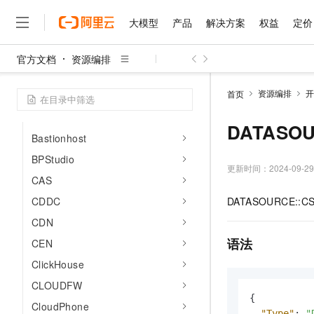
APIG
大模型
产品
解决方案
权益
定价
ASM
API Gateway
官方文档
资源编排
大模型
产品
解决方案
权益
定价
云市场
伙伴
服务
了解阿里云
ARMS
精选产品
精选解决方案
普惠上云
产品定价
精选商城
成为销售伙伴
售前咨询
为什么选择阿里云
千问AI平台
资源编排
开
首页
ALB
了解云产品的定价详情
大模型服务平台百炼
千问办公，解锁你的工作
普惠上云 官方力荐
分销伙伴
在线服务
网站建设
什么是云计算
大
BSS
大模型服务与应用平台
企业级Agent产品，直接
云服务器38元/年起，超
DATASOUR
咨询伙伴
多端小程序
技术领先
Bastionhost
云上成本管理
售后服务
千问大模型
Agency Agents：拥
官方推荐返现计划
大模型
大模型
精选产品
精选解决方案
BPStudio
Salesforce 国际版订阅
稳定可靠
管理和优化成本
多元化、高性能、安全可靠
推荐新用户得奖励，单订单
更新时间：
2024-09-29
销售伙伴合作计划
自助服务
CAS
友盟天域
安全合规
人工智能与机器学习
AI
文本生成
无影云电脑
HappyHorse 打造一
云工开物
CDDC
DATASOURCE::CS:
无影生态合作计划
在线服务
观测云
分析师报告
随时随地安全接入的云上超
高校专属算力普惠，学生认
计算
互联网应用开发
Qwen3.8-Max
HOT
CDN
Salesforce On Alibaba C
工单服务
智能体时代全能旗舰模型
Tuya 物联网平台阿里云
研究报告与白皮书
云解析DNS
快速拥有专属 OpenClaw
Consulting Partner 合
语法
大数据
CEN
容器
免费试用
短信专区
蓝凌 OA
Qwen3.7-Plus
ClickHouse
AI 大模型销售与服务生
现代化应用
存储
天池大赛
能看、能想、能动手的多模
云原生大数据计算服务 Max
解决方案免费试用 新老
CLOUDFW
电子合同
面向分析的企业级SaaS模
最高领取价值200元试用
安全
{
网络与CDN
AI 算法大赛
Qwen3-VL-Plus
CloudPhone
畅捷通
"Type"
:
"