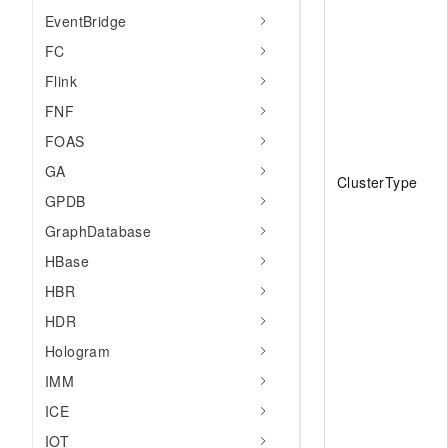
EventBridge
FC
Flink
FNF
FOAS
GA
ClusterType
GPDB
GraphDatabase
HBase
HBR
HDR
Hologram
IMM
ICE
IOT