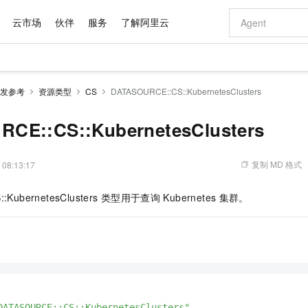
云市场
伙伴
服务
了解阿里云
AI 特惠
数据与 API
成为产品伙伴
企业增值服务
最佳实践
价格计算器
AI 场景体
基础软件
产品伙伴合
阿里云认证
市场活动
配置报价
大模型
发参考
资源类型
CS
DATASOURCE::CS::KubernetesClusters
自助选配和估算价格
新方式
域名与网站
睿译宝，AI翻译排版一步到位
智启 AI 普惠权益
产品生态集成认证中心
企业支持计划
云上春晚
千问官方 MaaS 平台，为开发者和 Agent 而生，新用户赠送 1 亿 + tokens 额度
云服务器 EC
Qwen Aud
AI Coding
阿里云Maa
2026 阿里云
为企业打
数据集
Windows
大模型认证
模型
NEW
NEW
交付可用成果
值低价云产品抢先购
提供智能易用的域名与建站服务
上传文档即自动完成翻译和格式还原
至高享 1亿+免费 tokens，加速 Al 应用落地
安全可靠、弹
智能编程，一键
CE::CS::KubernetesClusters
产品生态伙伴
专家技术服务
云上奥运之旅
弹性计算合作
阿里云中企出
手机三要素
宝塔 Linux
全部认证
价格优势
有专属领域专家
对象存储 OSS
GLM-5.2：长任务时代开源旗舰模型
阿里云 OPC 创新助力计划
云数据库 RD
即刻拥有 DeepS
AI 电商营销
产品生态伙伴工作台
企业增值服务台
云栖战略参考
云存储合作计
云栖大会
身份实名认证
CentOS
训练营
推动算力普惠，释放技术红利
的大模型服务
最高返9万
多领域专家智能体,一键组建 AI 虚拟交付团队
至高百万元 Token 补贴，加速一人公司成长
稳定、安全、高性价比、高性能的云存储服务
真正可用的 1M 上下文,一次完成代码全链路开发
轻松解锁专属 Dee
从图文生成到
复制 MD 格式
 08:13:17
云上的中国
数据库合作计
活动全景
短信
Docker
图片和
站式影视创作平台
人工智能平台 PAI
Hermes Agent，打造自进化智能体
Token Plan 模型订阅计划
Qoder
5 分钟轻松部署
AI 广告创作
企业成长
大模型
NEW
信息公告
:KubernetesClusters
类型用于查询
Kubernetes
集群。
看见新力量
云网络合作计
OCR 文字识别
JAVA
级电脑
证享300元代金券
可视化编排打通从文字构思到成片全链路闭环
一站式AI开发、训练和推理服务
自主进化，持久记忆，越用越聪明
Qwen3.8-Max 首发尝鲜，限时加量 10 倍，夜间低至2折
面向真实软件
图文、视频一
Kimi-K3
HappyHors
NEW
魔搭 Mode
loud
服务实践
官网公告
Kimi 最新旗舰模型，长程编程与推理利器
让文字生成流
金融模力时刻
Salesforce O
版
发票查验
全能环境
Qoder CN
Claude Code + GStack 打造工程团队
千问办公，限时限量积分加倍
云原生数据库 P
低代码高效构
AI 建站
NEW
作计划
计划
创新中心
魔搭 ModelSc
健康状态
让AI从“聊天伙伴”进化为能干活的“数字员工”
覆盖公网/内网、递归/权威、移动APP等全场景解析服务
安装技能 GStack，拥有专属 AI 工程团队
你的AI工作搭子，覆盖日常办公高频场景
基于千问大模型等，支持代码智能生成、研发智能问答
0 代码专业建
客户案例
天气预报查询
操作系统
Deepseek-v4-pro
HappyHors
态合作计划
态智能体模型
旗舰 MoE 大模型，百万上下文与顶尖推理能力
图生视频，流
Compute
同享
容器服务 Kubernetes 版 ACK
万小智 AI 建站低至 15元/月
云防火墙
AI 短剧/漫剧
快递物流查询
WordPress
成为服务伙
高校合作
式云数据仓库
点，立即开启云上创新
提供一站式管理容器应用的 K8s 服务
送.CN域名，送备案服务码
云原生的云上
AI助力短剧
GLM-5.2
Wan2.7-T
Ubuntu
DATASOURCE::CS::KubernetesClusters"
,