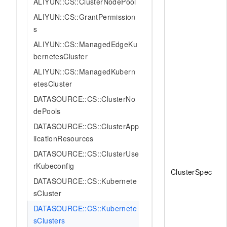
ALIYUN::CS::ClusterNodePool
10 分钟在聊天系统中增加
专有云
ALIYUN::CS::GrantPermission
s
ALIYUN::CS::ManagedEdgeKu
bernetesCluster
ALIYUN::CS::ManagedKubern
etesCluster
DATASOURCE::CS::ClusterNo
dePools
DATASOURCE::CS::ClusterApp
licationResources
DATASOURCE::CS::ClusterUse
rKubeconfig
ClusterSpec
DATASOURCE::CS::Kubernete
sCluster
DATASOURCE::CS::Kubernete
sClusters