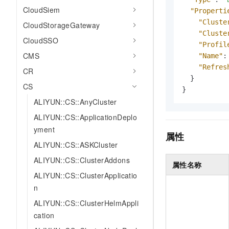
AI 产品 免费试用
网络
CloudSiem
安全
云开发大赛
"Properti
Tableau 订阅
1亿+ 大模型 tokens 和 
"Cluste
CloudStorageGateway
可观测
入门学习赛
中间件
AI空中课堂在线直播课
"Cluste
140+云产品 免费试用
CloudSSO
大模型服务
"Profil
上云与迁云
产品新客免费试用，最长1
数据库
CMS
"Name"
:
生态解决方案
千问AI平台-Token Plan
"Refres
企业出海
CR
大模型ACA认证体验
大数据计算
}
助力企业全员 AI 认知与能
行业生态解决方案
CS
}
政企业务
媒体服务
千问AI平台-模型体验
ALIYUN::CS::AnyCluster
开发者生态解决方案
在线体验全尺寸、多种模态
企业服务与云通信
ALIYUN::CS::ApplicationDeplo
AI 开发和 AI 应用解决
yment
Happy 系列大模型
属性
域名与网站
ALIYUN::CS::ASKCluster
终端用户计算
ALIYUN::CS::ClusterAddons
属性名称
ALIYUN::CS::ClusterApplicatio
Serverless
大模型解决方案
n
开发工具
ALIYUN::CS::ClusterHelmAppli
快速部署 Dify，高效搭建 
cation
迁移与运维管理