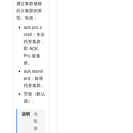
t.diy 一步搞定创意建站
构建大模型应用的安全防护体系
通过集群规格
通过自然语言交互简化开发流程,全栈开发支持
通过阿里云安全产品对 AI 应用进行安全防护
区分集群的类
型。取值：
ack.pro.s
mall：专业
托管集群，
即
ACK
Pro
版集
群。
ack.stand
ard：标准
托管集群。
空值（默认
。
值）。
说明
当
取
值