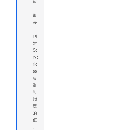
值
，
取
决
于
创
建
Se
rve
rle
ss
集
群
时
指
定
的
值
。