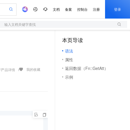
文档
备案
控制台
注册
登录
输入文档关键字查找
验
作计划
器
AI 活动
专业服务
服务伙伴合作计划
开发者社区
加入我们
服务平台百炼
阿里云 OPC 创新助力计划
本页导读
（1）
一站式生成采购清单，支持单品或批量购买
S
io：打造专属 AI 语音助手
S产品伙伴计划（繁花）
峰会
造的大模型服务与应用开发平台
轻量应用服务器
一句话生成原生可编辑精美 PPT 文稿
AI 生产力先锋
Al MaaS 服务伙伴赋能合作
域名
博文
Careers
至高可申请百万元
语法
性可伸缩的云计算服务
开启高性价比 AI 编程新体验
Qwen-Audio-3.0-Realtime 端到端实时语音角色扮演
输入一句话想法, 轻松生成专业的 PPT
先锋实践拓展 AI 生产力的边界
快速构建应用程序和网站，即刻迈出上云第一步
Token 补贴，五大权
计划
海大会
伙伴信用分合作计划
商标
问答
社会招聘
属性
益加速 OPC 成功
S
eek-V4-Pro
数字证书管理服务（原SSL证书）
一键部署幻兽帕鲁游戏服务器
飞天发布时刻
HOT
划
备案
电子书
校园招聘
返回数据（Fn::GetAtt）
pSeek-V4-Pro
视频创作，一键激活电商全链路生产力
全托管，含MySQL、PostgreSQL、SQL Server、MariaDB多引擎
实现全站HTTPS，呈现可信的WEB访问
一键购买专属联机服务器，轻松开启游戏
所见，即是所愿
我的收藏
产品详情
更多支持
划
公司注册
镜像站
示例
视频生成
语音识别与合成
专属 QwenPaw
短信服务
漫剧工坊：一站式动画创作平台
AI 实训营
HOT
合作伙伴培训与认证
划
上云迁移
的智能体编程平台
站生成，高效打造优质广告素材
从聊天伙伴进化为能主动干活的本地数字员工
快速生产连贯的高质量长漫剧
从基础到进阶，Agent 创客手把手教你
国内短信简单易用，安全可靠，秒级触达，全球覆盖200+国家和地区。
e-1.1-T2V
Qwen3-TTS-Flash
lScope
我要反馈
查询合作伙伴
畅细腻的高质量视频
离线语音合成大模型，多语言方言自适应，低延迟高稳定
n Alibaba Cloud ISV 合作
代维服务
olarDB
建企业门户网站
大数据开发治理平台 DataWorks
10 分钟搭建微信、支付宝小程序
创新加速
ope
登录合作伙伴管理后台
我要建议
站，无忧落地极速上线
以可视化方式快速构建移动和 PC 门户网站
100%兼容MySQL、PostgreSQL，兼容Oracle，支持集中和分布式
高效部署网站，快速应用到小程序
Data Agent 驱动的一站式 Data+AI 开发治理平台
e-1.1-I2V
Cosyvoice-V3-Flash
安全
畅自然，细节丰富
高表现力语音合成大模型，语音克隆听感自然
我要投诉
上云场景组合购
伴
边界网络安全防护产品
漫剧创作，剧本、分镜、视频高效生成
覆盖90%+业务场景，专享组合折扣价
2V
VPN
Fun-ASR