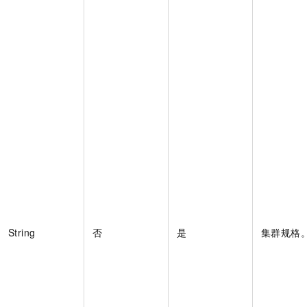
一个 AI 助手
即刻拥有 DeepSeek-R1 满血版
超强辅助，Bol
在企业官网、通讯软件中为客户提供 AI 客服
多种方案随心选，轻松解锁专属 DeepSeek
String
否
是
集群规格