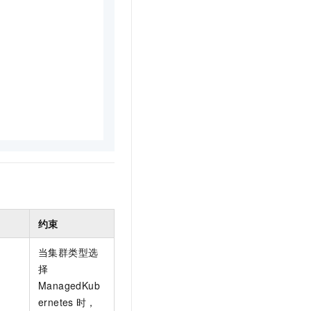
文戏情感细腻自然，动作戏激烈拳拳到肉，实现更强表演能力
支持中英文自由切换，具备更强的噪声鲁棒性
云聚AI 严选权益
SSL 证书
，一键激活高效办公新体验
精选AI产品，从模型到应用全链提效
堡垒机
AI 用量加速计划
应用
防火墙
、识别商机，让客服更高效、服务更出色。
新老同享，达量后返
千问办公
主机安全
NEW
的智能体编程平台
一站式AI生产力平台
AI 应用及服务市场
伶鹊
企业级人与Agent协作平台，接入和调度多个数字员工
智能客服平台，对话机器人、对话分析、智能外呼
AI 应用
大模型服务平台百炼 - 全妙
大模型
应用创作平台
多模态内容创作工具，已接入 DeepSeek
自然语言处理
约束
数据标注
当集群类型选
机器学习
择
息提取
与 AI 智能体进行实时音视频通话
ManagedKub
从文本、图片、视频中提取结构化的属性信息
构建支持视频理解的 AI 音视频实时通话应用
ernetes
时，