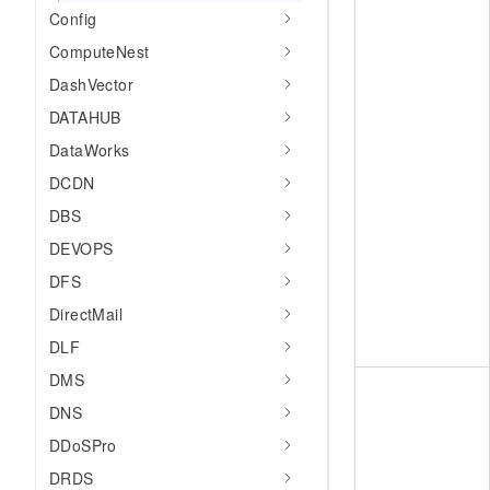
Config
ComputeNest
DashVector
DATAHUB
DataWorks
DCDN
DBS
DEVOPS
DFS
DirectMail
DLF
DMS
DNS
DDoSPro
DRDS