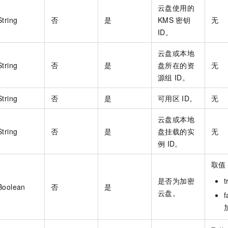
云盘使用的
String
否
是
KMS
密钥
无
ID。
云盘或本地
String
否
是
盘所在的资
无
源组
ID。
String
否
是
可用区
ID。
无
云盘或本地
String
否
是
盘挂载的实
无
例
ID。
取值
是否为加密
Boolean
否
是
云盘。