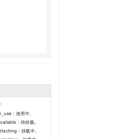
t.diy 一步搞定创意建站
构建大模型应用的安全防护体系
通过自然语言交互简化开发流程,全栈开发支持
通过阿里云安全产品对 AI 应用进行安全防护
：
In_use：使用中。
Available：待挂载。
Attaching：挂载中。