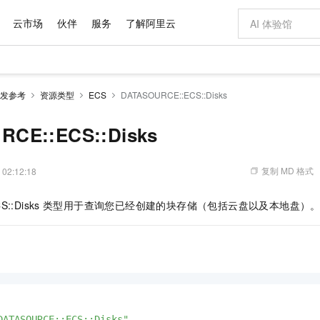
云市场
伙伴
服务
了解阿里云
AI 特惠
数据与 API
成为产品伙伴
企业增值服务
最佳实践
价格计算器
AI 场景体
基础软件
产品伙伴合
阿里云认证
市场活动
配置报价
大模型
发参考
资源类型
ECS
DATASOURCE::ECS::Disks
自助选配和估算价格
新方式
域名与网站
睿译宝，AI翻译排版一步到位
智启 AI 普惠权益
产品生态集成认证中心
企业支持计划
云上春晚
千问官方 MaaS 平台，为开发者和 Agent 而生，新用户赠送 1 亿 + tokens 额度
云服务器 EC
AI Coding
阿里云Maa
2026 阿里云
为企业打
数据集
Windows
大模型认证
模型
NEW
交付可用成果
值低价云产品抢先购
提供智能易用的域名与建站服务
上传文档即自动完成翻译和格式还原
至高享 1亿+免费 tokens，加速 Al 应用落地
安全可靠、弹
智能编程，一键
RCE::ECS::Disks
产品生态伙伴
专家技术服务
云上奥运之旅
弹性计算合作
阿里云中企出
手机三要素
宝塔 Linux
全部认证
价格优势
有专属领域专家
对象存储 OSS
GLM-5.2：长任务时代开源旗舰模型
阿里云 OPC 创新助力计划
云数据库 RD
即刻拥有 DeepS
AI 电商营销
产品生态伙伴工作台
企业增值服务台
云栖战略参考
云存储合作计
云栖大会
身份实名认证
CentOS
训练营
推动算力普惠，释放技术红利
的大模型服务
最高返9万
多领域专家智能体,一键组建 AI 虚拟交付团队
至高百万元 Token 补贴，加速一人公司成长
稳定、安全、高性价比、高性能的云存储服务
真正可用的 1M 上下文,一次完成代码全链路开发
轻松解锁专属 Dee
从图文生成到
复制 MD 格式
 02:12:18
云上的中国
数据库合作计
活动全景
短信
Docker
图片和
站式影视创作平台
人工智能平台 PAI
Hermes Agent，打造自进化智能体
Token Plan 模型订阅计划
Qoder
5 分钟轻松部署
AI 广告创作
企业成长
大模型
NEW
信息公告
::Disks
类型用于查询您已经创建的块存储（包括云盘以及本地盘）
看见新力量
云网络合作计
OCR 文字识别
JAVA
级电脑
证享300元代金券
可视化编排打通从文字构思到成片全链路闭环
一站式AI开发、训练和推理服务
自主进化，持久记忆，越用越聪明
Qwen3.8-Max 首发尝鲜，限时加量 10 倍，夜间低至2折
面向真实软件
图文、视频一
Kimi-K3
HappyHors
NEW
魔搭 Mode
loud
服务实践
官网公告
Kimi 最新旗舰模型，长程编程与推理利器
让文字生成流
金融模力时刻
Salesforce O
版
发票查验
全能环境
Qoder CN
Claude Code + GStack 打造工程团队
千问办公，限时限量积分加倍
云原生数据库 P
低代码高效构
AI 建站
NEW
作计划
计划
创新中心
魔搭 ModelSc
健康状态
让AI从“聊天伙伴”进化为能干活的“数字员工”
覆盖公网/内网、递归/权威、移动APP等全场景解析服务
安装技能 GStack，拥有专属 AI 工程团队
你的AI工作搭子，覆盖日常办公高频场景
基于千问大模型等，支持代码智能生成、研发智能问答
0 代码专业建
客户案例
天气预报查询
操作系统
Deepseek-v4-pro
HappyHors
态合作计划
态智能体模型
旗舰 MoE 大模型，百万上下文与顶尖推理能力
图生视频，流
Compute
同享
容器服务 Kubernetes 版 ACK
万小智 AI 建站低至 15元/月
云防火墙
AI 短剧/漫剧
快递物流查询
WordPress
成为服务伙
高校合作
式云数据仓库
点，立即开启云上创新
提供一站式管理容器应用的 K8s 服务
送.CN域名，送备案服务码
云原生的云上
AI助力短剧
GLM-5.2
Wan2.7-T
Ubuntu
DATASOURCE::ECS::Disks"
,