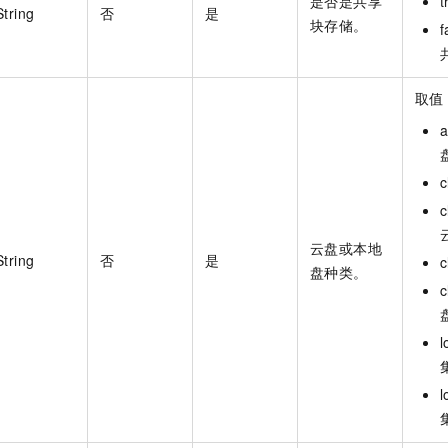
是否是共享
String
否
是
块存储。
取值
c
云盘或本地
String
否
是
盘种类。
l