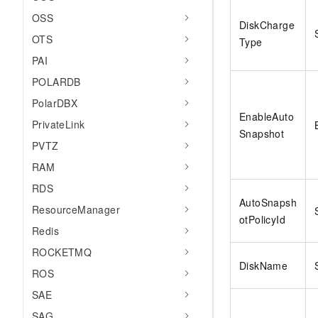
OSS
DiskCharge
OTS
Type
PAI
POLARDB
PolarDBX
EnableAuto
PrivateLink
Snapshot
PVTZ
RAM
RDS
AutoSnapsh
ResourceManager
otPolicyId
Redis
ROCKETMQ
DiskName
ROS
SAE
SAG