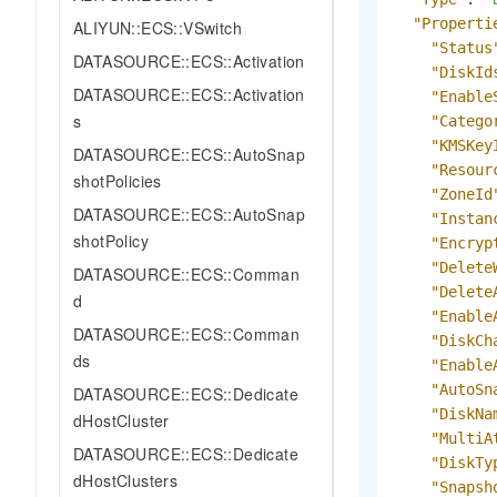
AI 产品 免费试用
网络
安全
云开发大赛
"Properti
ALIYUN::ECS::VSwitch
Tableau 订阅
1亿+ 大模型 tokens 和 
"Status
DATASOURCE::ECS::Activation
可观测
入门学习赛
中间件
AI空中课堂在线直播课
"DiskId
140+云产品 免费试用
DATASOURCE::ECS::Activation
大模型服务
"Enable
上云与迁云
产品新客免费试用，最长1
数据库
s
"Catego
生态解决方案
千问AI平台-Token Plan
"KMSKey
企业出海
DATASOURCE::ECS::AutoSnap
大模型ACA认证体验
大数据计算
"Resour
shotPolicies
助力企业全员 AI 认知与能
行业生态解决方案
"ZoneId
政企业务
媒体服务
千问AI平台-模型体验
DATASOURCE::ECS::AutoSnap
"Instan
开发者生态解决方案
在线体验全尺寸、多种模态
shotPolicy
"Encryp
企业服务与云通信
AI 开发和 AI 应用解决
"Delete
DATASOURCE::ECS::Comman
Happy 系列大模型
"Delete
域名与网站
d
"Enable
DATASOURCE::ECS::Comman
终端用户计算
"DiskCh
ds
"Enable
Serverless
大模型解决方案
"AutoSn
DATASOURCE::ECS::Dedicate
"DiskNa
dHostCluster
开发工具
快速部署 Dify，高效搭建 
"MultiA
DATASOURCE::ECS::Dedicate
"DiskTy
迁移与运维管理
dHostClusters
"Snapsh