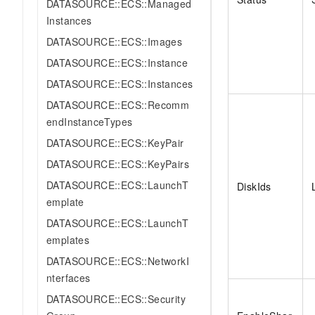
DATASOURCE::ECS::Managed
Instances
DATASOURCE::ECS::Images
DATASOURCE::ECS::Instance
DATASOURCE::ECS::Instances
DATASOURCE::ECS::Recomm
endInstanceTypes
DATASOURCE::ECS::KeyPair
DATASOURCE::ECS::KeyPairs
DATASOURCE::ECS::LaunchT
DiskIds
emplate
DATASOURCE::ECS::LaunchT
emplates
DATASOURCE::ECS::NetworkI
nterfaces
DATASOURCE::ECS::Security