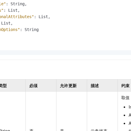
一个 AI 助手
即刻拥有 DeepSeek-R1 满血版
超强辅助，Bol
le"
:
 String
,
在企业官网、通讯软件中为客户提供 AI 客服
多种方案随心选，轻松解锁专属 DeepSeek
s"
:
 List
,
onalAttributes"
:
 List
,
 List
,
hOptions"
:
 String

类型
必须
允许更新
描述
约束
取值
String
否
是
云盘状态。