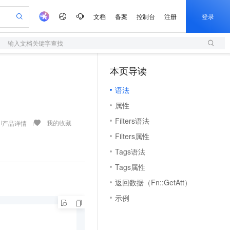
文档
备案
控制台
注册
登录
输入文档关键字查找
验
作计划
器
AI 活动
专业服务
服务伙伴合作计划
开发者社区
加入我们
服务平台百炼
阿里云 OPC 创新助力计划
本页导读
（1）
一站式生成采购清单，支持单品或批量购买
S
S产品伙伴计划（繁花）
峰会
造的大模型服务与应用开发平台
Qwen Audio：打造专属 AI 语音助手
轻量应用服务器
一句话生成原生可编辑精美 PPT 文稿
AI 生产力先锋
Al MaaS 服务伙伴赋能合作
域名
博文
Careers
NEW
至高可申请百万元
语法
性可伸缩的云计算服务
开启高性价比 AI 编程新体验
Qwen-Audio-3.0-Realtime 端到端实时语音角色扮演
输入一句话想法, 轻松生成专业的 PPT
先锋实践拓展 AI 生产力的边界
快速构建应用程序和网站，即刻迈出上云第一步
Token 补贴，五大权
计划
海大会
伙伴信用分合作计划
商标
问答
社会招聘
属性
益加速 OPC 成功
S
eek-V4-Pro
数字证书管理服务（原SSL证书）
一键部署幻兽帕鲁游戏服务器
飞天发布时刻
HOT
划
备案
电子书
校园招聘
Filters语法
pSeek-V4-Pro
视频创作，一键激活电商全链路生产力
全托管，含MySQL、PostgreSQL、SQL Server、MariaDB多引擎
实现全站HTTPS，呈现可信的WEB访问
一键购买专属联机服务器，轻松开启游戏
所见，即是所愿
我的收藏
产品详情
更多支持
划
公司注册
镜像站
Filters属性
视频生成
语音识别与合成
专属 QwenPaw
短信服务
漫剧工坊：一站式动画创作平台
AI 实训营
HOT
。
合作伙伴培训与认证
Tags语法
划
上云迁移
的智能体编程平台
站生成，高效打造优质广告素材
从聊天伙伴进化为能主动干活的本地数字员工
快速生产连贯的高质量长漫剧
从基础到进阶，Agent 创客手把手教你
国内短信简单易用，安全可靠，秒级触达，全球覆盖200+国家和地区。
e-1.1-T2V
Qwen3-TTS-Flash
lScope
我要反馈
查询合作伙伴
Tags属性
畅细腻的高质量视频
离线语音合成大模型，多语言方言自适应，低延迟高稳定
n Alibaba Cloud ISV 合作
代维服务
olarDB
建企业门户网站
大数据开发治理平台 DataWorks
10 分钟搭建微信、支付宝小程序
返回数据（Fn::GetAtt）
创新加速
ope
登录合作伙伴管理后台
我要建议
站，无忧落地极速上线
以可视化方式快速构建移动和 PC 门户网站
100%兼容MySQL、PostgreSQL，兼容Oracle，支持集中和分布式
高效部署网站，快速应用到小程序
Data Agent 驱动的一站式 Data+AI 开发治理平台
e-1.1-I2V
Cosyvoice-V3-Flash
示例
安全
畅自然，细节丰富
高表现力语音合成大模型，语音克隆听感自然
我要投诉
上云场景组合购
伴
边界网络安全防护产品
漫剧创作，剧本、分镜、视频高效生成
覆盖90%+业务场景，专享组合折扣价
2V
VPN
Fun-ASR