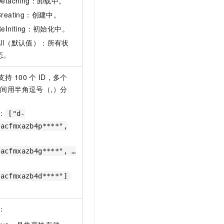
Detaching：卸载中。
Creating：创建中。
ReIniting：初始化中。
All（默认值）：所有状
态。
支持
100
个
ID，多个
间用半角逗号（,）分
：
["d-
7acfmxazb4p****",
7acfmxazb4g****", …
7acfmxazb4d****"]
：