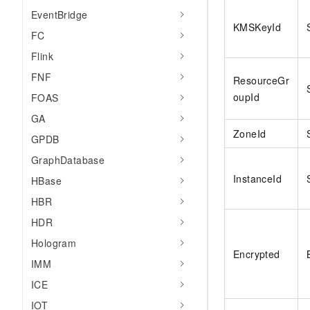
EventBridge
KMSKeyId
FC
Flink
FNF
ResourceGr
oupId
FOAS
GA
ZoneId
GPDB
GraphDatabase
InstanceId
HBase
HBR
HDR
Hologram
Encrypted
IMM
ICE
IOT