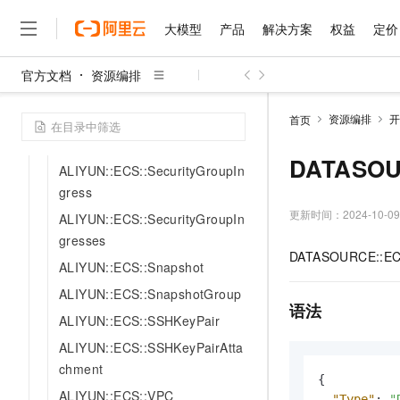
ALIYUN::ECS::SecurityGroupC
大模型
产品
解决方案
权益
定价
lone
ALIYUN::ECS::SecurityGroupE
官方文档
资源编排
大模型
产品
解决方案
权益
定价
云市场
伙伴
服务
了解阿里云
gress
精选产品
精选解决方案
普惠上云
产品定价
精选商城
成为销售伙伴
售前咨询
为什么选择阿里云
千问AI平台
资源编排
开
首页
ALIYUN::ECS::SecurityGroupE
了解云产品的定价详情
大模型服务平台百炼
千问办公，解锁你的工作
普惠上云 官方力荐
分销伙伴
在线服务
网站建设
什么是云计算
大
gresses
大模型服务与应用平台
企业级Agent产品，直接
云服务器38元/年起，超
DATASOU
咨询伙伴
ALIYUN::ECS::SecurityGroupIn
多端小程序
技术领先
云上成本管理
售后服务
gress
千问大模型
Agency Agents：拥
官方推荐返现计划
大模型
大模型
精选产品
精选解决方案
Salesforce 国际版订阅
稳定可靠
管理和优化成本
多元化、高性能、安全可靠
推荐新用户得奖励，单订单
更新时间：
2024-10-09
销售伙伴合作计划
ALIYUN::ECS::SecurityGroupIn
自助服务
友盟天域
安全合规
人工智能与机器学习
AI
文本生成
gresses
无影云电脑
HappyHorse 打造一
云工开物
DATASOURCE::ECS
无影生态合作计划
在线服务
ALIYUN::ECS::Snapshot
观测云
分析师报告
随时随地安全接入的云上超
高校专属算力普惠，学生认
计算
互联网应用开发
Qwen3.8-Max
HOT
Salesforce On Alibaba C
工单服务
ALIYUN::ECS::SnapshotGroup
智能体时代全能旗舰模型
Tuya 物联网平台阿里云
研究报告与白皮书
云解析DNS
快速拥有专属 OpenClaw
Consulting Partner 合
语法
大数据
容器
免费试用
ALIYUN::ECS::SSHKeyPair
短信专区
蓝凌 OA
Qwen3.7-Plus
AI 大模型销售与服务生
现代化应用
存储
ALIYUN::ECS::SSHKeyPairAtta
天池大赛
能看、能想、能动手的多模
云原生大数据计算服务 Max
解决方案免费试用 新老
电子合同
chment
面向分析的企业级SaaS模
最高领取价值200元试用
安全
{
网络与CDN
AI 算法大赛
Qwen3-VL-Plus
ALIYUN::ECS::VPC
畅捷通
"Type"
:
"