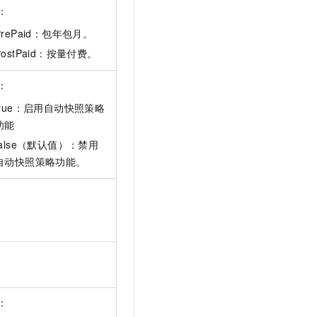
：
PrePaid：包年包月。
PostPaid：按量付费。
：
true：启用自动快照策略
功能
false（默认值）：禁用
自动快照策略功能。
：