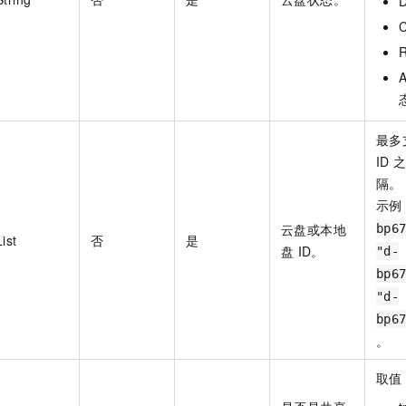
最多
ID
之
隔。
示例
云盘或本地
bp6
List
否
是
盘
ID。
"d-
bp6
"d-
bp6
。
取值