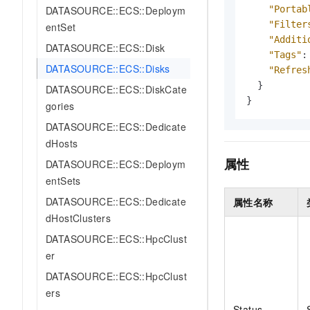
10 分钟在聊天系统中增加
DATASOURCE::ECS::Deploym
"Portab
专有云
"Filter
entSet
"Additi
DATASOURCE::ECS::Disk
"Tags"
:
DATASOURCE::ECS::Disks
"Refres
}
DATASOURCE::ECS::DiskCate
}
gories
DATASOURCE::ECS::Dedicate
dHosts
属性
DATASOURCE::ECS::Deploym
entSets
DATASOURCE::ECS::Dedicate
属性名称
dHostClusters
DATASOURCE::ECS::HpcClust
er
DATASOURCE::ECS::HpcClust
ers
Status