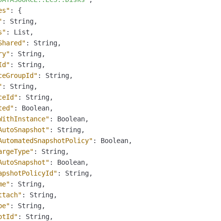
服务生态伙伴
视觉 Coding、空间感知、多模态思考等全面升级
1M上下文，专为长程任务能力而生
云工开物
企业应用
Night Plan 支持 Qwen 3.8-Max
AI 办公
NEW
es"
:
{
Red Hat
30+ 款产品免费体验
夜间 5 折，Qwen/Meoo/TokenPlan 客户专享
AI智能应用
"
:
 String
,
科研合作
ERP
堂（旗舰版）
SUSE
s"
:
 List
,
智能客服
AI 应用构建
大模型原生
Shared"
:
 String
,
CRM
2个月
自动承接线索
ry"
:
 String
,
建站小程序
Qoder
大模型服务平台百炼-应用模版
OA 办公系统
HOT
NEW
Id"
:
 String
,
面向真实软件
个人版上线、团队版降价；千问3.8-Max首发发尝鲜
丰富多元化的应用模版和解决方案
ceGroupId"
:
 String
,
力提升
财税管理
模板建站
"
:
 String
,
万有无界
大模型服务平台百炼-智能体
ceId"
:
 String
,
400电话
定制建站
的模型效果
灵活可视化地构建企业级 Agent
ted"
:
 Boolean
,
方案
广告营销
模板小程序
WithInstance"
:
 Boolean
,
秒悟
人工智能平台 PAI
AutoSnapshot"
:
 String
,
定制小程序
云端极速 AI 
新一代 AI 视频生成模型，深度适配广告营销等场景
AI Native 的算法工程平台，一站式完成建模、训练、推理服务部署
AutomatedSnapshotPolicy"
:
 Boolean
,
argeType"
:
 String
,
APP 开发
AutoSnapshot"
:
 Boolean
,
建站系统
apshotPolicyId"
:
 String
,
me"
:
 String
,
AI 应用
10分钟微调：让0.6B模型媲美235B模型
多模态数据信
ttach"
:
 String
,
pe"
:
 String
,
依托云原生高可用架构,实现Dify私有化部署
用1%尺寸在特定领域达到大模型90%以上效果
otId"
:
 String
,