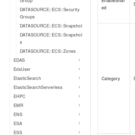
Group
EnableShar
ed
DATASOURCE::ECS::Security
Groups
DATASOURCE::ECS::Snapshot
DATASOURCE::ECS::Snapshot
s
DATASOURCE::ECS::Zones
EDAS
EdsUser
ElasticSearch
Category
ElasticSearchServerless
EHPC
EMR
ENS
ESA
ESS