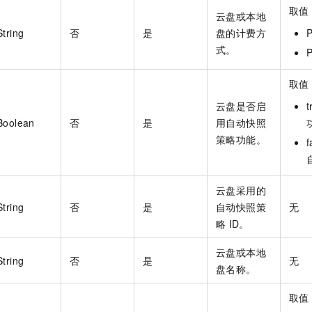
取值
云盘或本地
String
否
是
盘的计费方
式。
取值
云盘是否启
Boolean
否
是
用自动快照
策略功能。
云盘采用的
String
否
是
自动快照策
无
略
ID。
云盘或本地
String
否
是
无
盘名称。
取值