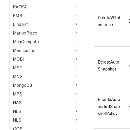
KAFKA
KMS
DeleteWithI
Lindorm
nstance
MarketPlace
MaxCompute
Memcache
MOBI
DeleteAuto
MSE
Snapshot
MNS
MongoDB
MPS
EnableAuto
NAS
matedSnap
NLB
shotPolicy
NLS
OOS