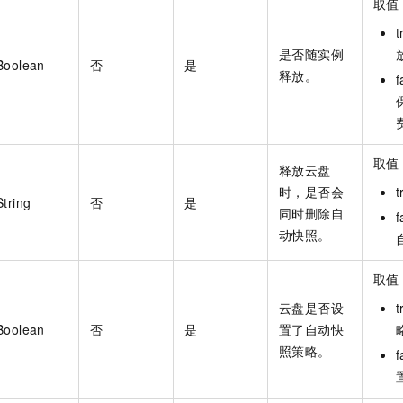
取值
是否随实例
Boolean
否
是
释放。
取值
释放云盘
时，是否会
String
否
是
同时删除自
动快照。
取值
云盘是否设
Boolean
否
是
置了自动快
照策略。