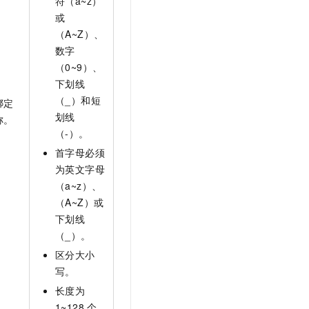
符（a~z）
t.diy 一步搞定创意建站
构建大模型应用的安全防护体系
或
通过自然语言交互简化开发流程,全栈开发支持
通过阿里云安全产品对 AI 应用进行安全防护
（A~Z）、
数字
（0~9）、
下划线
（_）和短
绑定
划线
称。
（-）。
首字母必须
为英文字母
（a~z）、
（A~Z）或
下划线
（_）。
区分大小
写。
长度为
1~128
个