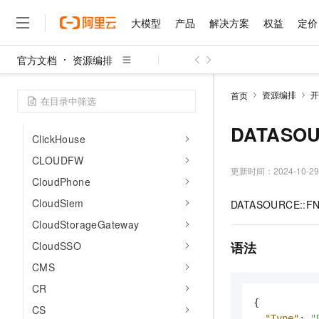
Bastionhost
大模型
产品
解决方案
权益
定价
BPStudio
CAS
官方文档
资源编排
CDDC
大模型
产品
解决方案
权益
定价
云市场
伙伴
服务
了解阿里云
精选产品
精选解决方案
普惠上云
产品定价
精选商城
成为销售伙伴
售前咨询
为什么选择阿里云
千问AI平台
资源编排
开
首页
CDN
了解云产品的定价详情
大模型服务平台百炼
千问办公，解锁你的工作
普惠上云 官方力荐
分销伙伴
在线服务
网站建设
什么是云计算
大
CEN
大模型服务与应用平台
企业级Agent产品，直接
云服务器38元/年起，超
DATASOU
咨询伙伴
多端小程序
技术领先
ClickHouse
云上成本管理
售后服务
千问大模型
Agency Agents：拥
官方推荐返现计划
大模型
大模型
CLOUDFW
精选产品
精选解决方案
Salesforce 国际版订阅
稳定可靠
管理和优化成本
多元化、高性能、安全可靠
推荐新用户得奖励，单订单
更新时间：
2024-10-29
销售伙伴合作计划
自助服务
CloudPhone
友盟天域
安全合规
人工智能与机器学习
AI
文本生成
无影云电脑
HappyHorse 打造一
云工开物
CloudSiem
DATASOURCE::FNF
无影生态合作计划
在线服务
观测云
分析师报告
随时随地安全接入的云上超
高校专属算力普惠，学生认
计算
互联网应用开发
Qwen3.8-Max
HOT
CloudStorageGateway
Salesforce On Alibaba C
工单服务
智能体时代全能旗舰模型
Tuya 物联网平台阿里云
研究报告与白皮书
云解析DNS
快速拥有专属 OpenClaw
Consulting Partner 合
CloudSSO
语法
大数据
容器
免费试用
短信专区
蓝凌 OA
Qwen3.7-Plus
CMS
AI 大模型销售与服务生
现代化应用
存储
天池大赛
能看、能想、能动手的多模
云原生大数据计算服务 Max
解决方案免费试用 新老
CR
电子合同
面向分析的企业级SaaS模
最高领取价值200元试用
安全
{
网络与CDN
AI 算法大赛
Qwen3-VL-Plus
CS
畅捷通
"Type"
:
"