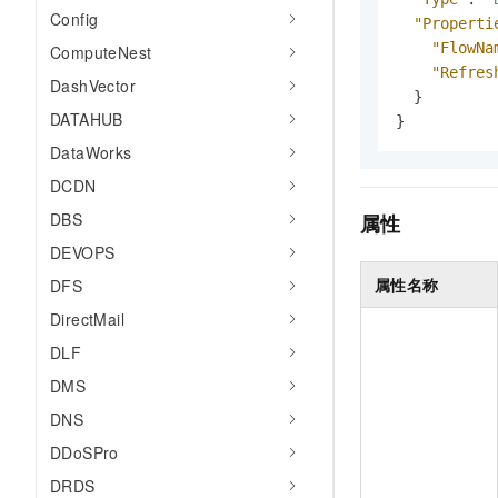
AI 产品 免费试用
Config
网络
安全
云开发大赛
"Properti
Tableau 订阅
1亿+ 大模型 tokens 和 
"FlowNa
ComputeNest
可观测
入门学习赛
中间件
AI空中课堂在线直播课
"Refres
DashVector
140+云产品 免费试用
大模型服务
}
上云与迁云
产品新客免费试用，最长1
数据库
DATAHUB
}
生态解决方案
千问AI平台-Token Plan
DataWorks
企业出海
大模型ACA认证体验
大数据计算
助力企业全员 AI 认知与能
行业生态解决方案
DCDN
政企业务
媒体服务
千问AI平台-模型体验
DBS
属性
开发者生态解决方案
在线体验全尺寸、多种模态
企业服务与云通信
DEVOPS
AI 开发和 AI 应用解决
Happy 系列大模型
属性名称
DFS
域名与网站
DirectMail
终端用户计算
DLF
DMS
Serverless
大模型解决方案
DNS
开发工具
快速部署 Dify，高效搭建 
DDoSPro
迁移与运维管理
DRDS