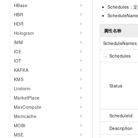
HBase
Schedule
HBR
Schedule
HDR
属性名称
Hologram
IMM
ScheduleNames
ICE
Schedules
IOT
KAFKA
KMS
Status
Lindorm
MarketPlace
MaxCompute
ScheduleId
Memcache
MOBI
Description
MSE