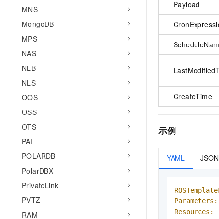
Payload
MNS
MongoDB
CronExpressi
MPS
ScheduleNa
NAS
NLB
LastModified
NLS
CreateTime
OOS
OSS
OTS
示例
PAI
POLARDB
YAML
JSON
PolarDBX
PrivateLink
ROSTemplate
PVTZ
Parameters:
Resources:
RAM