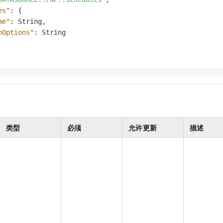
服务生态伙伴
视觉 Coding、空间感知、多模态思考等全面升级
1M上下文，专为长程任务能力而生
云工开物
企业应用
Night Plan 支持 Qwen 3.8-Max
AI 办公
NEW
es"
:
{
Red Hat
30+ 款产品免费体验
夜间 5 折，Qwen/Meoo/TokenPlan 客户专享
AI智能应用
me"
:
 String
,
科研合作
ERP
堂（旗舰版）
SUSE
hOptions"
:
 String

智能客服
AI 应用构建
大模型原生
CRM
2个月
自动承接线索
建站小程序
Qoder
大模型服务平台百炼-应用模版
OA 办公系统
HOT
NEW
面向真实软件
个人版上线、团队版降价；千问3.8-Max首发发尝鲜
丰富多元化的应用模版和解决方案
力提升
财税管理
模板建站
万有无界
大模型服务平台百炼-智能体
400电话
定制建站
的模型效果
灵活可视化地构建企业级 Agent
方案
广告营销
模板小程序
秒悟
人工智能平台 PAI
类型
必须
允许更新
描述
定制小程序
云端极速 AI 
新一代 AI 视频生成模型，深度适配广告营销等场景
AI Native 的算法工程平台，一站式完成建模、训练、推理服务部署
APP 开发
建站系统
AI 应用
10分钟微调：让0.6B模型媲美235B模型
多模态数据信
依托云原生高可用架构,实现Dify私有化部署
用1%尺寸在特定领域达到大模型90%以上效果