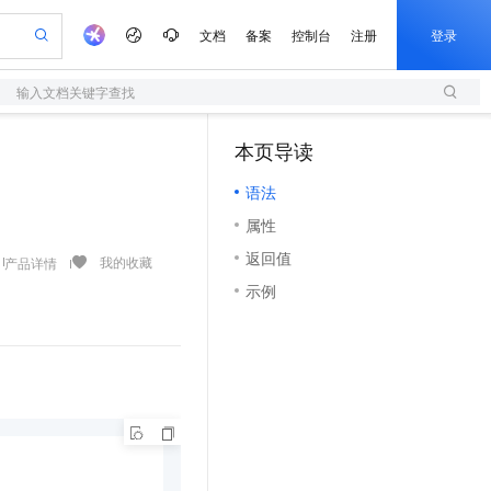
文档
备案
控制台
注册
登录
输入文档关键字查找
验
作计划
器
AI 活动
专业服务
服务伙伴合作计划
开发者社区
加入我们
服务平台百炼
阿里云 OPC 创新助力计划
本页导读
（1）
一站式生成采购清单，支持单品或批量购买
S
io：打造专属 AI 语音助手
S产品伙伴计划（繁花）
峰会
造的大模型服务与应用开发平台
轻量应用服务器
一句话生成原生可编辑精美 PPT 文稿
AI 生产力先锋
Al MaaS 服务伙伴赋能合作
域名
博文
Careers
至高可申请百万元
语法
性可伸缩的云计算服务
开启高性价比 AI 编程新体验
Qwen-Audio-3.0-Realtime 端到端实时语音角色扮演
输入一句话想法, 轻松生成专业的 PPT
先锋实践拓展 AI 生产力的边界
快速构建应用程序和网站，即刻迈出上云第一步
Token 补贴，五大权
计划
海大会
伙伴信用分合作计划
商标
问答
社会招聘
属性
益加速 OPC 成功
S
eek-V4-Pro
数字证书管理服务（原SSL证书）
一键部署幻兽帕鲁游戏服务器
飞天发布时刻
HOT
划
备案
电子书
校园招聘
返回值
pSeek-V4-Pro
视频创作，一键激活电商全链路生产力
全托管，含MySQL、PostgreSQL、SQL Server、MariaDB多引擎
实现全站HTTPS，呈现可信的WEB访问
一键购买专属联机服务器，轻松开启游戏
所见，即是所愿
我的收藏
产品详情
更多支持
划
公司注册
镜像站
示例
视频生成
语音识别与合成
专属 QwenPaw
短信服务
漫剧工坊：一站式动画创作平台
AI 实训营
HOT
合作伙伴培训与认证
划
上云迁移
的智能体编程平台
站生成，高效打造优质广告素材
从聊天伙伴进化为能主动干活的本地数字员工
快速生产连贯的高质量长漫剧
从基础到进阶，Agent 创客手把手教你
国内短信简单易用，安全可靠，秒级触达，全球覆盖200+国家和地区。
e-1.1-T2V
Qwen3-TTS-Flash
lScope
我要反馈
查询合作伙伴
畅细腻的高质量视频
离线语音合成大模型，多语言方言自适应，低延迟高稳定
n Alibaba Cloud ISV 合作
代维服务
olarDB
建企业门户网站
大数据开发治理平台 DataWorks
10 分钟搭建微信、支付宝小程序
创新加速
ope
登录合作伙伴管理后台
我要建议
站，无忧落地极速上线
以可视化方式快速构建移动和 PC 门户网站
100%兼容MySQL、PostgreSQL，兼容Oracle，支持集中和分布式
高效部署网站，快速应用到小程序
Data Agent 驱动的一站式 Data+AI 开发治理平台
e-1.1-I2V
Cosyvoice-V3-Flash
安全
畅自然，细节丰富
高表现力语音合成大模型，语音克隆听感自然
我要投诉
上云场景组合购
伴
边界网络安全防护产品
漫剧创作，剧本、分镜、视频高效生成
覆盖90%+业务场景，专享组合折扣价
2V
VPN
Fun-ASR