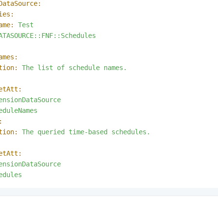
DataSource:
ies:
ame:
Test
ATASOURCE::FNF::Schedules
ames:
tion:
The
list
of
schedule
names.
etAtt:
ensionDataSource
eduleNames
:
tion:
The
queried
time-based
schedules.
etAtt:
ensionDataSource
edules