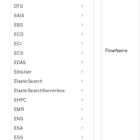
10 分钟在聊天系统中增加
DTS
专有云
EAIS
EBS
ECD
ECI
FlowName
ECS
EDAS
EdsUser
ElasticSearch
ElasticSearchServerless
EHPC
EMR
ENS
ESA
ESS