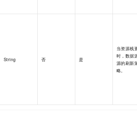
当资源栈
时，数据
String
否
是
源的刷新
略。