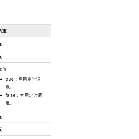
约束
无
无
取值：
true：启用定时调
度。
false：禁用定时调
度。
无
无