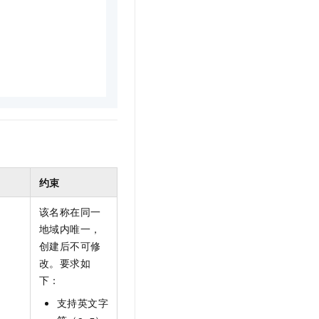
文戏情感细腻自然，动作戏激烈拳拳到肉，实现更强表演能力
支持中英文自由切换，具备更强的噪声鲁棒性
云聚AI 严选权益
SSL 证书
，一键激活高效办公新体验
精选AI产品，从模型到应用全链提效
堡垒机
AI 用量加速计划
应用
防火墙
、识别商机，让客服更高效、服务更出色。
新老同享，达量后返
千问办公
主机安全
NEW
的智能体编程平台
一站式AI生产力平台
AI 应用及服务市场
伶鹊
企业级人与Agent协作平台，接入和调度多个数字员工
智能客服平台，对话机器人、对话分析、智能外呼
AI 应用
大模型服务平台百炼 - 全妙
约束
大模型
应用创作平台
多模态内容创作工具，已接入 DeepSeek
该名称在同一
自然语言处理
地域内唯一，
数据标注
创建后不可修
改。要求如
机器学习
下：
息提取
与 AI 智能体进行实时音视频通话
从文本、图片、视频中提取结构化的属性信息
构建支持视频理解的 AI 音视频实时通话应用
支持英文字