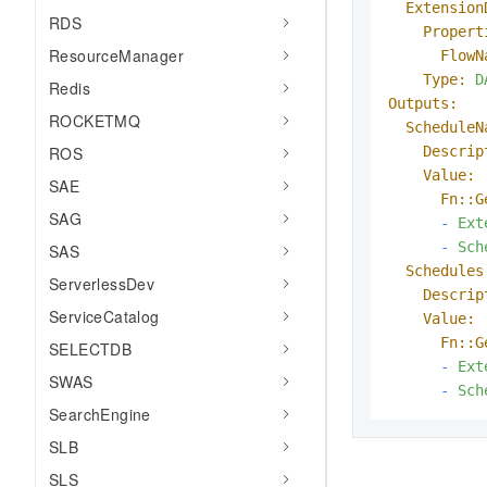
Extension
RDS
Propert
ResourceManager
FlowN
Type:
D
Redis
Outputs:
ROCKETMQ
ScheduleN
Descrip
ROS
Value:
SAE
Fn::G
SAG
-
Ext
-
Sch
SAS
Schedules
ServerlessDev
Descrip
ServiceCatalog
Value:
Fn::G
SELECTDB
-
Ext
SWAS
-
Sch
SearchEngine
SLB
SLS