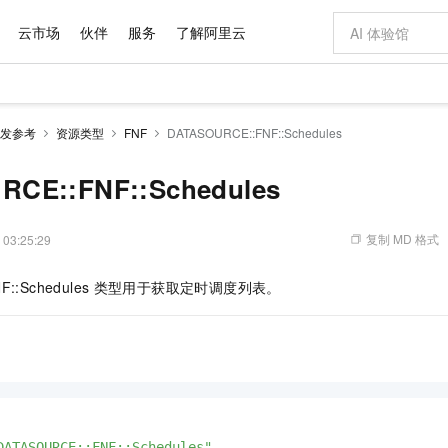
云市场
伙伴
服务
了解阿里云
AI 特惠
数据与 API
成为产品伙伴
企业增值服务
最佳实践
价格计算器
AI 场景体
基础软件
产品伙伴合
阿里云认证
市场活动
配置报价
大模型
发参考
资源类型
FNF
DATASOURCE::FNF::Schedules
自助选配和估算价格
新方式
域名与网站
睿译宝，AI翻译排版一步到位
智启 AI 普惠权益
产品生态集成认证中心
企业支持计划
云上春晚
千问官方 MaaS 平台，为开发者和 Agent 而生，新用户赠送 1 亿 + tokens 额度
云服务器 EC
Qwen Aud
AI Coding
阿里云Maa
2026 阿里云
为企业打
数据集
Windows
大模型认证
模型
NEW
NEW
交付可用成果
值低价云产品抢先购
提供智能易用的域名与建站服务
上传文档即自动完成翻译和格式还原
至高享 1亿+免费 tokens，加速 Al 应用落地
安全可靠、弹
智能编程，一键
RCE::FNF::Schedules
产品生态伙伴
专家技术服务
云上奥运之旅
弹性计算合作
阿里云中企出
手机三要素
宝塔 Linux
全部认证
价格优势
有专属领域专家
对象存储 OSS
GLM-5.2：长任务时代开源旗舰模型
阿里云 OPC 创新助力计划
云数据库 RD
即刻拥有 DeepS
AI 电商营销
产品生态伙伴工作台
企业增值服务台
云栖战略参考
云存储合作计
云栖大会
身份实名认证
CentOS
训练营
推动算力普惠，释放技术红利
的大模型服务
最高返9万
多领域专家智能体,一键组建 AI 虚拟交付团队
至高百万元 Token 补贴，加速一人公司成长
稳定、安全、高性价比、高性能的云存储服务
真正可用的 1M 上下文,一次完成代码全链路开发
轻松解锁专属 Dee
从图文生成到
复制 MD 格式
 03:25:29
云上的中国
数据库合作计
活动全景
短信
Docker
图片和
站式影视创作平台
人工智能平台 PAI
Hermes Agent，打造自进化智能体
Token Plan 模型订阅计划
Qoder
5 分钟轻松部署
AI 广告创作
企业成长
大模型
NEW
信息公告
::Schedules
类型用于获取定时调度列表。
看见新力量
云网络合作计
OCR 文字识别
JAVA
级电脑
证享300元代金券
可视化编排打通从文字构思到成片全链路闭环
一站式AI开发、训练和推理服务
自主进化，持久记忆，越用越聪明
Qwen3.8-Max 首发尝鲜，限时加量 10 倍，夜间低至2折
面向真实软件
图文、视频一
Kimi-K3
HappyHors
NEW
魔搭 Mode
loud
服务实践
官网公告
Kimi 最新旗舰模型，长程编程与推理利器
让文字生成流
金融模力时刻
Salesforce O
版
发票查验
全能环境
Qoder CN
Claude Code + GStack 打造工程团队
千问办公，限时限量积分加倍
云原生数据库 P
低代码高效构
AI 建站
NEW
作计划
计划
创新中心
魔搭 ModelSc
健康状态
让AI从“聊天伙伴”进化为能干活的“数字员工”
覆盖公网/内网、递归/权威、移动APP等全场景解析服务
安装技能 GStack，拥有专属 AI 工程团队
你的AI工作搭子，覆盖日常办公高频场景
基于千问大模型等，支持代码智能生成、研发智能问答
0 代码专业建
客户案例
天气预报查询
操作系统
Deepseek-v4-pro
HappyHors
态合作计划
态智能体模型
旗舰 MoE 大模型，百万上下文与顶尖推理能力
图生视频，流
Compute
同享
容器服务 Kubernetes 版 ACK
万小智 AI 建站低至 15元/月
云防火墙
AI 短剧/漫剧
快递物流查询
WordPress
成为服务伙
高校合作
式云数据仓库
点，立即开启云上创新
提供一站式管理容器应用的 K8s 服务
送.CN域名，送备案服务码
云原生的云上
AI助力短剧
GLM-5.2
Wan2.7-T
Ubuntu
DATASOURCE::FNF::Schedules"
,