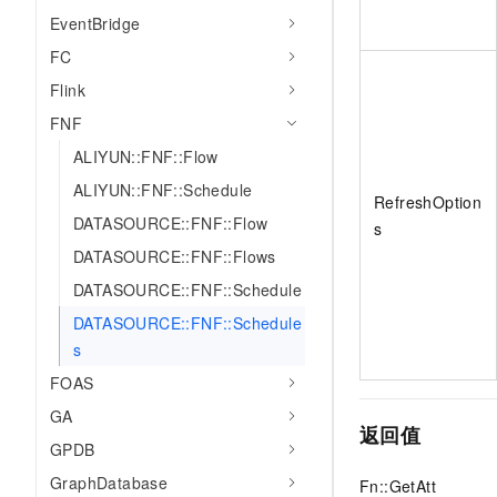
EventBridge
FC
Flink
FNF
ALIYUN::FNF::Flow
ALIYUN::FNF::Schedule
RefreshOption
DATASOURCE::FNF::Flow
s
DATASOURCE::FNF::Flows
DATASOURCE::FNF::Schedule
DATASOURCE::FNF::Schedule
s
FOAS
GA
返回值
GPDB
GraphDatabase
Fn::GetAtt