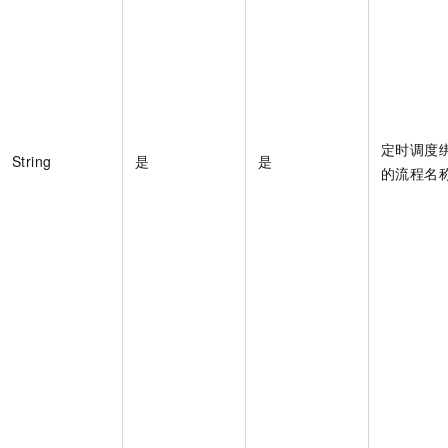
一个 AI 助手
即刻拥有 DeepSeek-R1 满血版
超强辅助，Bol
在企业官网、通讯软件中为客户提供 AI 客服
多种方案随心选，轻松解锁专属 DeepSeek
定时调度
String
是
是
的流程名