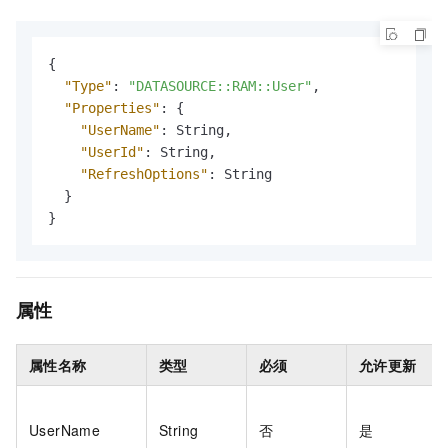
{
"Type"
:
"DATASOURCE::RAM::User"
,
"Properties"
:
{
"UserName"
:
 String
,
"UserId"
:
 String
,
"RefreshOptions"
:
 String

}
}
属性
属性名称
类型
必须
允许更新
UserName
String
否
是