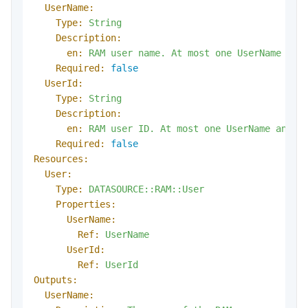
UserName:
Type:
String
Description:
en:
RAM
user
name.
At
most
one
UserName
and
Required:
false
UserId:
Type:
String
Description:
en:
RAM
user
ID.
At
most
one
UserName
and
U
Required:
false
Resources:
User:
Type:
DATASOURCE::RAM::User
Properties:
UserName:
Ref:
UserName
UserId:
Ref:
UserId
Outputs:
UserName: