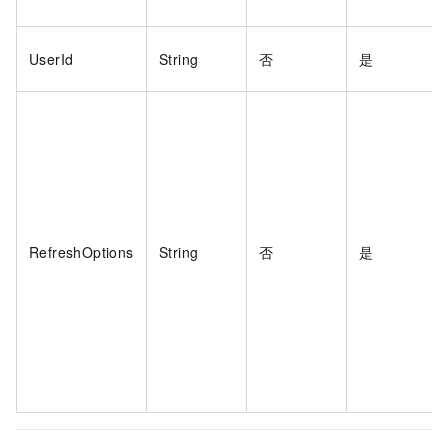
UserId
String
否
是
RefreshOptions
String
否
是