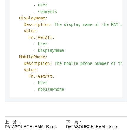
-
User
-
Comments
DisplayName:
Description:
The
display
name
of
the
RAM
user
Value:
Fn::GetAtt:
-
User
-
DisplayName
MobilePhone:
Description:
The
mobile
phone
number
of
the
R
Value:
Fn::GetAtt:
-
User
-
MobilePhone
上一篇：
下一篇：
DATASOURCE::RAM::Roles
DATASOURCE::RAM::Users