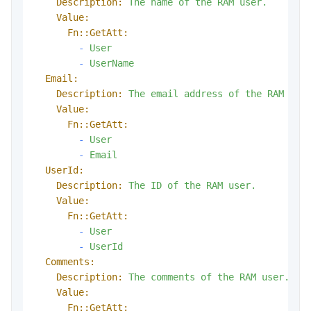
Description:
The
name
of
the
RAM
user.
Value:
Fn::GetAtt:
-
User
-
UserName
Email:
Description:
The
email
address
of
the
RAM
use
Value:
Fn::GetAtt:
-
User
-
Email
UserId:
Description:
The
ID
of
the
RAM
user.
Value:
Fn::GetAtt:
-
User
-
UserId
Comments:
Description:
The
comments
of
the
RAM
user.
Value:
Fn::GetAtt: