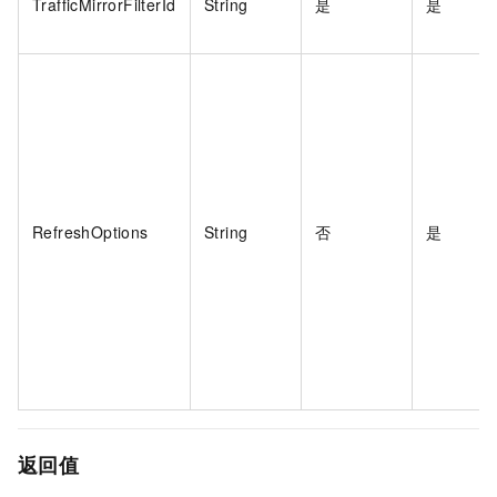
TrafficMirrorFilterId
String
是
是
RefreshOptions
String
否
是
返回值