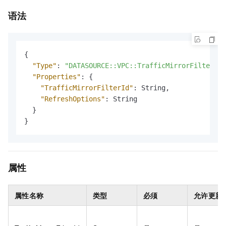
语法
{
"Type"
:
"DATASOURCE::VPC::TrafficMirrorFilter"
,
"Properties"
:
{
"TrafficMirrorFilterId"
:
 String
,
"RefreshOptions"
:
 String

}
}
属性
属性名称
类型
必须
允许更新