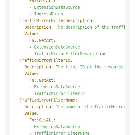
Fn::GetAtt:
-
ExtensionDataSource
-
IngressRules
TrafficMirrorFilterDescription:
Description:
The
description
of
the
TrafficMi
Value:
Fn::GetAtt:
-
ExtensionDataSource
-
TrafficMirrorFilterDescription
TrafficMirrorFilterId:
Description:
The
first
ID
of
the
resource.
Value:
Fn::GetAtt:
-
ExtensionDataSource
-
TrafficMirrorFilterId
TrafficMirrorFilterName:
Description:
The
name
of
the
TrafficMirrorFil
Value:
Fn::GetAtt:
-
ExtensionDataSource
-
TrafficMirrorFilterName