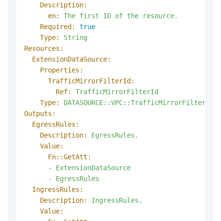
Description:
en:
The
first
ID
of
the
resource.
Required:
true
Type:
String
Resources:
ExtensionDataSource:
Properties:
TrafficMirrorFilterId:
Ref:
TrafficMirrorFilterId
Type:
DATASOURCE::VPC::TrafficMirrorFilter
Outputs:
EgressRules:
Description:
EgressRules.
Value:
Fn::GetAtt:
-
ExtensionDataSource
-
EgressRules
IngressRules:
Description:
IngressRules.
Value: