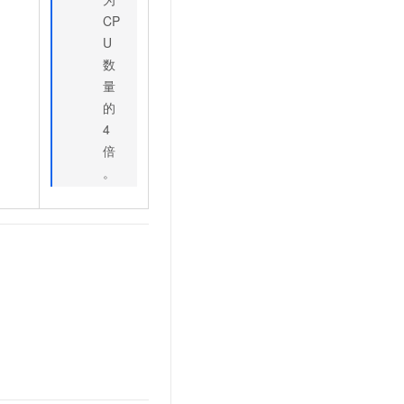
。
CP
U
数
量
的
4
倍
。