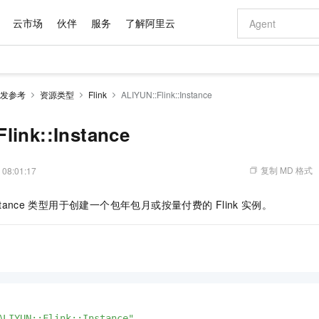
云市场
伙伴
服务
了解阿里云
AI 特惠
数据与 API
成为产品伙伴
企业增值服务
最佳实践
价格计算器
AI 场景体
基础软件
产品伙伴合
阿里云认证
市场活动
配置报价
大模型
发参考
资源类型
Flink
ALIYUN::Flink::Instance
自助选配和估算价格
新方式
域名与网站
睿译宝，AI翻译排版一步到位
智启 AI 普惠权益
产品生态集成认证中心
企业支持计划
云上春晚
千问官方 MaaS 平台，为开发者和 Agent 而生，新用户赠送 1 亿 + tokens 额度
云服务器 EC
Qwen Aud
AI Coding
阿里云Maa
2026 阿里云
为企业打
数据集
Windows
大模型认证
模型
NEW
NEW
交付可用成果
值低价云产品抢先购
提供智能易用的域名与建站服务
上传文档即自动完成翻译和格式还原
至高享 1亿+免费 tokens，加速 Al 应用落地
安全可靠、弹
智能编程，一键
link::Instance
产品生态伙伴
专家技术服务
云上奥运之旅
弹性计算合作
阿里云中企出
手机三要素
宝塔 Linux
全部认证
价格优势
有专属领域专家
对象存储 OSS
GLM-5.2：长任务时代开源旗舰模型
阿里云 OPC 创新助力计划
云数据库 RD
即刻拥有 DeepS
AI 电商营销
产品生态伙伴工作台
企业增值服务台
云栖战略参考
云存储合作计
云栖大会
身份实名认证
CentOS
训练营
推动算力普惠，释放技术红利
的大模型服务
最高返9万
多领域专家智能体,一键组建 AI 虚拟交付团队
至高百万元 Token 补贴，加速一人公司成长
稳定、安全、高性价比、高性能的云存储服务
真正可用的 1M 上下文,一次完成代码全链路开发
轻松解锁专属 Dee
从图文生成到
复制 MD 格式
 08:01:17
云上的中国
数据库合作计
活动全景
短信
Docker
图片和
站式影视创作平台
人工智能平台 PAI
Hermes Agent，打造自进化智能体
Token Plan 模型订阅计划
Qoder
5 分钟轻松部署
AI 广告创作
企业成长
大模型
NEW
信息公告
stance
类型用于创建一个包年包月或按量付费的
Flink
实例。
看见新力量
云网络合作计
OCR 文字识别
JAVA
级电脑
证享300元代金券
可视化编排打通从文字构思到成片全链路闭环
一站式AI开发、训练和推理服务
自主进化，持久记忆，越用越聪明
Qwen3.8-Max 首发尝鲜，限时加量 10 倍，夜间低至2折
面向真实软件
图文、视频一
Kimi-K3
HappyHors
NEW
魔搭 Mode
loud
服务实践
官网公告
Kimi 最新旗舰模型，长程编程与推理利器
让文字生成流
金融模力时刻
Salesforce O
版
发票查验
全能环境
Qoder CN
Claude Code + GStack 打造工程团队
千问办公，限时限量积分加倍
云原生数据库 P
低代码高效构
AI 建站
NEW
作计划
计划
创新中心
魔搭 ModelSc
健康状态
让AI从“聊天伙伴”进化为能干活的“数字员工”
覆盖公网/内网、递归/权威、移动APP等全场景解析服务
安装技能 GStack，拥有专属 AI 工程团队
你的AI工作搭子，覆盖日常办公高频场景
基于千问大模型等，支持代码智能生成、研发智能问答
0 代码专业建
客户案例
天气预报查询
操作系统
Deepseek-v4-pro
HappyHors
态合作计划
态智能体模型
旗舰 MoE 大模型，百万上下文与顶尖推理能力
图生视频，流
Compute
同享
容器服务 Kubernetes 版 ACK
万小智 AI 建站低至 15元/月
云防火墙
AI 短剧/漫剧
快递物流查询
WordPress
成为服务伙
高校合作
式云数据仓库
点，立即开启云上创新
提供一站式管理容器应用的 K8s 服务
送.CN域名，送备案服务码
云原生的云上
AI助力短剧
GLM-5.2
Wan2.7-T
Ubuntu
ALIYUN::Flink::Instance"
,