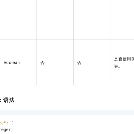
是否使用
Boolean
否
否
券。
c
语法
ec"
:
{
teger
,