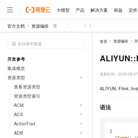
安全合规
大模型
产品
解决方案
权益
定价
使用RAM进行访问控制
官方文档
数据安全
资源编排
大模型
产品
解决方案
权益
定价
云市场
伙伴
服务
了解阿里云
精选产品
精选解决方案
普惠上云
产品定价
精选商城
成为销售伙伴
售前咨询
为什么选择阿里云
合规预检
千问AI平台
资源编排
开
首页
操作审计
了解云产品的定价详情
大模型服务平台百炼
千问办公，解锁你的工作
普惠上云 官方力荐
分销伙伴
在线服务
网站建设
什么是云计算
大
大模型服务与应用平台
企业级Agent产品，直接
云服务器38元/年起，超
ALIYUN::F
咨询伙伴
开发参考
多端小程序
技术领先
云上成本管理
售后服务
千问大模型
Agency Agents：拥
官方推荐返现计划
大模型
集成概览
大模型
精选产品
精选解决方案
Salesforce 国际版订阅
稳定可靠
管理和优化成本
多元化、高性能、安全可靠
推荐新用户得奖励，单订单
更新时间：
2025-08-07
销售伙伴合作计划
资源类型
自助服务
友盟天域
安全合规
人工智能与机器学习
AI
文本生成
无影云电脑
HappyHorse 打造一
云工开物
查看资源类型
ALIYUN::Flink::In
无影生态合作计划
在线服务
观测云
分析师报告
随时随地安全接入的云上超
高校专属算力普惠，学生认
计算
互联网应用开发
Qwen3.8-Max
资源类型索引
HOT
Salesforce On Alibaba C
工单服务
智能体时代全能旗舰模型
Tuya 物联网平台阿里云
研究报告与白皮书
云解析DNS
快速拥有专属 OpenClaw
ACM
Consulting Partner 合
语法
大数据
容器
免费试用
短信专区
ACS
蓝凌 OA
Qwen3.7-Plus
AI 大模型销售与服务生
现代化应用
存储
天池大赛
能看、能想、能动手的多模
ActionTrail
云原生大数据计算服务 Max
解决方案免费试用 新老
电子合同
面向分析的企业级SaaS模
最高领取价值200元试用
安全
{
网络与CDN
ADB
AI 算法大赛
Qwen3-VL-Plus
畅捷通
"Type"
:
"