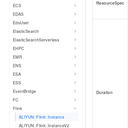
ResourceSpec
ECS
EDAS
EdsUser
ElasticSearch
ElasticSearchServerless
EHPC
EMR
ENS
ESA
ESS
EventBridge
Duration
FC
Flink
ALIYUN::Flink::Instance
ALIYUN::Flink::InstanceV2