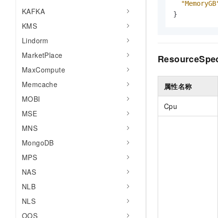
"MemoryGB
KAFKA
}
KMS
Lindorm
MarketPlace
ResourceSpe
MaxCompute
Memcache
属性名称
MOBI
Cpu
MSE
MNS
MongoDB
MPS
NAS
NLB
NLS
OOS