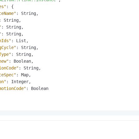
服务生态伙伴
视觉 Coding、空间感知、多模态思考等全面升级
1M上下文，专为长程任务能力而生
云工开物
企业应用
Night Plan 支持 Qwen 3.8-Max
AI 办公
NEW
es"
:
{
Red Hat
30+ 款产品免费体验
夜间 5 折，Qwen/Meoo/TokenPlan 客户专享
AI智能应用
ceName"
:
 String
,
科研合作
ERP
堂（旗舰版）
SUSE
:
 String
,
智能客服
AI 应用构建
大模型原生
"
:
 String
,
CRM
2个月
自动承接线索
"
:
 String
,
建站小程序
Qoder
大模型服务平台百炼-应用模版
OA 办公系统
HOT
NEW
hIds"
:
 List
,
面向真实软件
个人版上线、团队版降价；千问3.8-Max首发发尝鲜
丰富多元化的应用模版和解决方案
gCycle"
:
 String
,
力提升
财税管理
模板建站
Type"
:
 String
,
万有无界
大模型服务平台百炼-智能体
new"
:
 Boolean
,
400电话
定制建站
的模型效果
灵活可视化地构建企业级 Agent
ionCode"
:
 String
,
方案
广告营销
模板小程序
ceSpec"
:
 Map
,
秒悟
人工智能平台 PAI
on"
:
 Integer
,
定制小程序
云端极速 AI 
新一代 AI 视频生成模型，深度适配广告营销等场景
AI Native 的算法工程平台，一站式完成建模、训练、推理服务部署
motionCode"
:
 Boolean

APP 开发
建站系统
AI 应用
10分钟微调：让0.6B模型媲美235B模型
多模态数据信
依托云原生高可用架构,实现Dify私有化部署
用1%尺寸在特定领域达到大模型90%以上效果