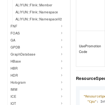
ALIYUN::Flink::Member
ALIYUN::Flink::Namespace
ALIYUN::Flink::NamespaceV2
FNF
FOAS
GA
UsePromotion
GPDB
Code
GraphDatabase
HBase
HBR
HDR
ResourceSpe
Hologram
IMM
ICE
"ResourceSp
"Cpu"
:
 In
IOT