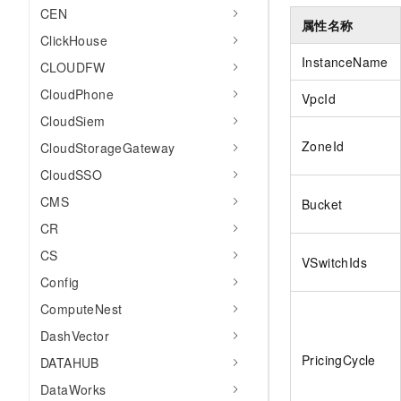
10 分钟在聊天系统中增加
CEN
专有云
属性名称
ClickHouse
InstanceName
CLOUDFW
CloudPhone
VpcId
CloudSiem
ZoneId
CloudStorageGateway
CloudSSO
CMS
Bucket
CR
CS
VSwitchIds
Config
ComputeNest
DashVector
PricingCycle
DATAHUB
DataWorks