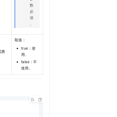
数
必
填
。
取值：
true：使
优惠
用。
false：不
使用。