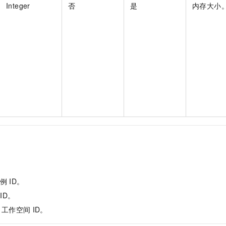
Integer
否
是
内存大小
实例
ID。
ID。
Id：工作空间
ID。