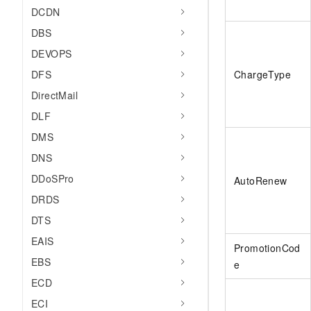
DCDN
DBS
DEVOPS
DFS
ChargeType
DirectMail
DLF
DMS
DNS
DDoSPro
AutoRenew
DRDS
DTS
EAIS
PromotionCod
EBS
e
ECD
ECI