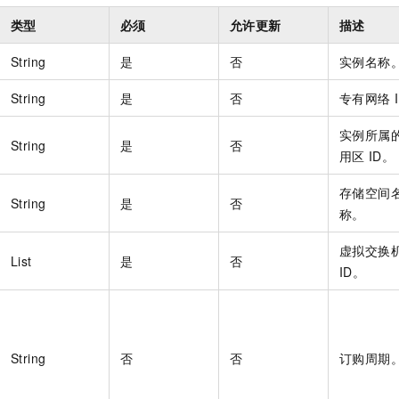
一个 AI 助手
即刻拥有 DeepSeek-R1 满血版
超强辅助，Bol
类型
必须
允许更新
描述
在企业官网、通讯软件中为客户提供 AI 客服
多种方案随心选，轻松解锁专属 DeepSeek
String
是
否
实例名称
String
是
否
专有网络
实例所属
String
是
否
用区
ID。
存储空间
String
是
否
称。
虚拟交换
List
是
否
ID。
String
否
否
订购周期