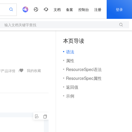
文档
备案
控制台
注册
登录
输入文档关键字查找
验
作计划
器
AI 活动
专业服务
服务伙伴合作计划
开发者社区
加入我们
服务平台百炼
阿里云 OPC 创新助力计划
本页导读
（1）
一站式生成采购清单，支持单品或批量购买
S
io：打造专属 AI 语音助手
S产品伙伴计划（繁花）
峰会
造的大模型服务与应用开发平台
轻量应用服务器
一句话生成原生可编辑精美 PPT 文稿
AI 生产力先锋
Al MaaS 服务伙伴赋能合作
域名
博文
Careers
至高可申请百万元
语法
性可伸缩的云计算服务
开启高性价比 AI 编程新体验
Qwen-Audio-3.0-Realtime 端到端实时语音角色扮演
输入一句话想法, 轻松生成专业的 PPT
先锋实践拓展 AI 生产力的边界
快速构建应用程序和网站，即刻迈出上云第一步
Token 补贴，五大权
计划
海大会
伙伴信用分合作计划
商标
问答
社会招聘
属性
益加速 OPC 成功
S
eek-V4-Pro
数字证书管理服务（原SSL证书）
一键部署幻兽帕鲁游戏服务器
飞天发布时刻
HOT
划
备案
电子书
校园招聘
ResourceSpec语法
pSeek-V4-Pro
视频创作，一键激活电商全链路生产力
全托管，含MySQL、PostgreSQL、SQL Server、MariaDB多引擎
实现全站HTTPS，呈现可信的WEB访问
一键购买专属联机服务器，轻松开启游戏
所见，即是所愿
我的收藏
产品详情
更多支持
划
公司注册
镜像站
ResourceSpec属性
视频生成
语音识别与合成
专属 QwenPaw
短信服务
漫剧工坊：一站式动画创作平台
AI 实训营
HOT
合作伙伴培训与认证
返回值
划
上云迁移
的智能体编程平台
站生成，高效打造优质广告素材
从聊天伙伴进化为能主动干活的本地数字员工
快速生产连贯的高质量长漫剧
从基础到进阶，Agent 创客手把手教你
国内短信简单易用，安全可靠，秒级触达，全球覆盖200+国家和地区。
e-1.1-T2V
Qwen3-TTS-Flash
lScope
我要反馈
查询合作伙伴
示例
畅细腻的高质量视频
离线语音合成大模型，多语言方言自适应，低延迟高稳定
n Alibaba Cloud ISV 合作
代维服务
olarDB
建企业门户网站
大数据开发治理平台 DataWorks
10 分钟搭建微信、支付宝小程序
创新加速
ope
登录合作伙伴管理后台
我要建议
站，无忧落地极速上线
以可视化方式快速构建移动和 PC 门户网站
100%兼容MySQL、PostgreSQL，兼容Oracle，支持集中和分布式
高效部署网站，快速应用到小程序
Data Agent 驱动的一站式 Data+AI 开发治理平台
e-1.1-I2V
Cosyvoice-V3-Flash
安全
畅自然，细节丰富
高表现力语音合成大模型，语音克隆听感自然
我要投诉
上云场景组合购
伴
边界网络安全防护产品
漫剧创作，剧本、分镜、视频高效生成
覆盖90%+业务场景，专享组合折扣价
2V
VPN
Fun-ASR