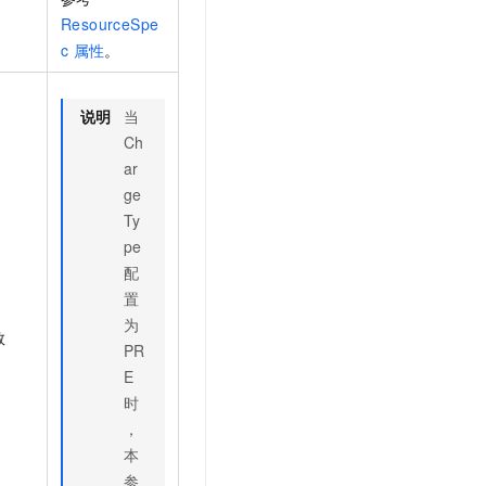
。
ResourceSpe
c
属性
。
说明
当
Ch
ar
ge
Ty
pe
配
置
为
数
PR
E
时
，
本
参