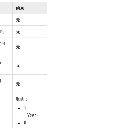
t.diy 一步搞定创意建站
构建大模型应用的安全防护体系
约束
通过自然语言交互简化开发流程,全栈开发支持
通过阿里云安全产品对 AI 应用进行安全防护
。
无
ID。
无
的可
无
名
无
机
无
取值：
年
。
（Year）
月