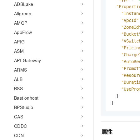
ADBLake
AI 产品 免费试用
网络
安全
云开发大赛
"Properti
Tableau 订阅
1亿+ 大模型 tokens 和 
Aligreen
"Instan
可观测
入门学习赛
中间件
AI空中课堂在线直播课
"VpcId"
AMQP
140+云产品 免费试用
大模型服务
"ZoneId
上云与迁云
产品新客免费试用，最长1
AppFlow
数据库
"Bucket
生态解决方案
千问AI平台-Token Plan
APIG
"VSwitc
企业出海
大模型ACA认证体验
大数据计算
"Pricin
ASM
助力企业全员 AI 认知与能
行业生态解决方案
"Charge
政企业务
媒体服务
千问AI平台-模型体验
API Gateway
"AutoRe
开发者生态解决方案
在线体验全尺寸、多种模态
"Promot
ARMS
企业服务与云通信
AI 开发和 AI 应用解决
"Resour
ALB
Happy 系列大模型
"Durati
域名与网站
BSS
"UsePro
终端用户计算
}
Bastionhost
}
BPStudio
Serverless
大模型解决方案
CAS
开发工具
快速部署 Dify，高效搭建 
CDDC
属性
迁移与运维管理
CDN