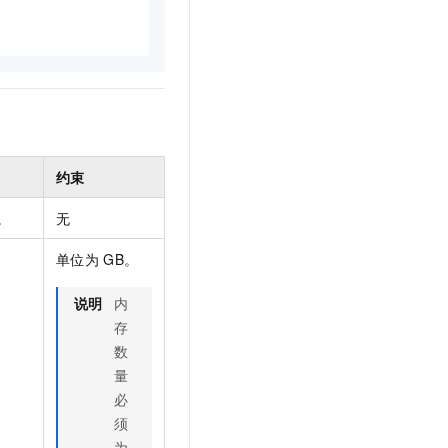
约束
。
无
单位为
GB。
说明
内
存
数
量
必
须
为