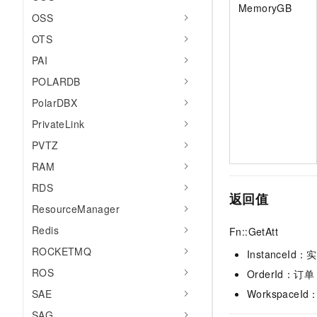
MemoryGB
OSS
OTS
PAI
POLARDB
PolarDBX
PrivateLink
PVTZ
RAM
RDS
返回值
ResourceManager
Redis
Fn::GetAtt
ROCKETMQ
InstanceId：
ROS
OrderId：订单
Workspace
SAE
SAG