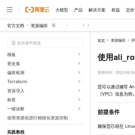
ROS架构编辑器
模板语法
大模型
产品
解决方案
权益
定价
访问控制
官方文档
资源编排
资源栈
大模型
产品
解决方案
权益
定价
云市场
伙伴
服务
了解阿里云
精选产品
精选解决方案
普惠上云
产品定价
精选商城
成为销售伙伴
售前咨询
为什么选择阿里云
资源栈组
千问AI平台
资源编排
开
首页
了解云产品的定价详情
资源场景
大模型服务平台百炼
睿译宝，AI翻译排版一
普惠上云 官方力荐
分销伙伴
在线服务
网站建设
什么是云计算
大
大模型服务与应用平台
上传文档即自动完成翻译和
云服务器38元/年起，超
模板
使用ali_r
咨询伙伴
多端小程序
技术领先
云上成本管理
售后服务
更改集
千问大模型
GLM-5.2：长任务时代
官方推荐返现计划
大模型
大模型
精选产品
精选解决方案
Salesforce 国际版订阅
稳定可靠
管理和优化成本
多元化、高性能、安全可靠
推荐新用户得奖励，单订单
偏差检测
更新时间：
2020-06-24
销售伙伴合作计划
自助服务
友盟天域
安全合规
人工智能与机器学习
AI
文本生成
Terraform
无影云电脑
Hermes Agent，打造
云工开物
您可以通过编写
An
无影生态合作计划
在线服务
观测云
分析师报告
资源导入
随时随地安全接入的云上超
自主进化，持久记忆，越用
高校专属算力普惠，学生认
计算
互联网应用开发
Qwen3.8-Max
（VPC）信息为例
HOT
Salesforce On Alibaba C
工单服务
标签
智能体时代全能旗舰模型
Tuya 物联网平台阿里云
研究报告与白皮书
云解析DNS
快速拥有专属 OpenClaw
Consulting Partner 合
大数据
容器
免费试用
一键诊断
短信专区
前提条件
蓝凌 OA
Qwen3.7-Plus
AI 大模型销售与服务生
现代化应用
存储
天池大赛
使用资源组进行精细化资源控制
能看、能想、能动手的多模
云原生大数据计算服务 Max
解决方案免费试用 新老
电子合同
确保您已经在
Linu
面向分析的企业级SaaS模
最高领取价值200元试用
安全
网络与CDN
AI 算法大赛
Qwen3-VL-Plus
实践教程
畅捷通