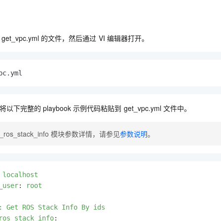
服务生态伙伴
视觉 Coding、空间感知、多模态思考等全面升级
1M上下文，专为长程任务能力而生
云工开物
企业应用
Night Plan 支持 Qwen 3.8-Max
AI 办公
NEW
Red Hat
30+ 款产品免费体验
夜间 5 折，Qwen/Meoo/TokenPlan 客户专享
AI智能应用
科研合作
ERP
堂（旗舰版）
SUSE
get_vpc.yml
的文件，然后通过
VI
编辑器打开。
智能客服
AI 应用构建
大模型原生
CRM
2个月
自动承接线索
建站小程序
Qoder
大模型服务平台百炼-应用模版
OA 办公系统
HOT
NEW
pc.yml
面向真实软件
个人版上线、团队版降价；千问3.8-Max首发发尝鲜
丰富多元化的应用模版和解决方案
力提升
财税管理
模板建站
万有无界
大模型服务平台百炼-智能体
400电话
定制建站
的模型效果
灵活可视化地构建企业级 Agent
将以下完整的
playbook
示例代码粘贴到
get_vpc.yml
文件中。
方案
广告营销
模板小程序
秒悟
人工智能平台 PAI
i_ros_stack_info
模块参数详情，请参见
参数说明
。
定制小程序
云端极速 AI 
新一代 AI 视频生成模型，深度适配广告营销等场景
AI Native 的算法工程平台，一站式完成建模、训练、推理服务部署
APP 开发
建站系统
 localhost
_user
:
root
AI 应用
10分钟微调：让0.6B模型媲美235B模型
多模态数据信
依托云原生高可用架构,实现Dify私有化部署
用1%尺寸在特定领域达到大模型90%以上效果
: Get ROS Stack Info By ids
ros_stack_info
: