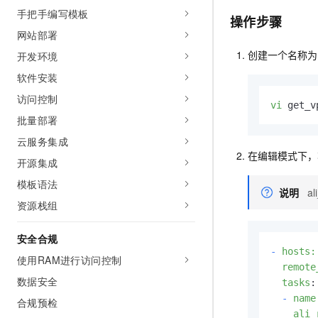
AI 产品 免费试用
网络
手把手编写模板
安全
云开发大赛
操作步骤
Tableau 订阅
1亿+ 大模型 tokens 和 
网站部署
可观测
入门学习赛
中间件
AI空中课堂在线直播课
创建一个名称为
140+云产品 免费试用
开发环境
大模型服务
上云与迁云
产品新客免费试用，最长1
数据库
软件安装
生态解决方案
千问AI平台-Token Plan
企业出海
访问控制
大模型ACA认证体验
大数据计算
vi
 get_v
助力企业全员 AI 认知与能
行业生态解决方案
批量部署
政企业务
媒体服务
千问AI平台-模型体验
云服务集成
开发者生态解决方案
在线体验全尺寸、多种模态
在编辑模式下，
企业服务与云通信
开源集成
AI 开发和 AI 应用解决
Happy 系列大模型
模板语法
域名与网站
说明
al
资源栈组
终端用户计算
安全合规
Serverless
大模型解决方案
-
hosts:
使用RAM进行访问控制
remote
开发工具
数据安全
快速部署 Dify，高效搭建 
tasks
:
-
name
合规预检
迁移与运维管理
ali_