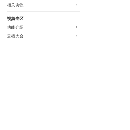
相关协议
视频专区
功能介绍
云栖大会
为什么选择阿里云
大模型
产品和定
什么是云计算
千问大模型
全部产品
全球基础设施
大模型服务
免费试用
技术领先
AI应用构建
产品动态