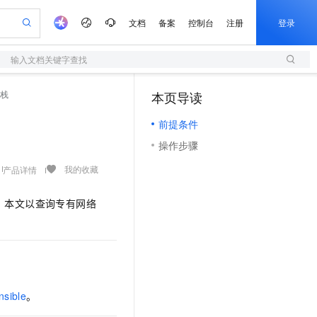
文档
备案
控制台
注册
登录
输入文档关键字查找
验
作计划
器
AI 活动
专业服务
服务伙伴合作计划
开发者社区
加入我们
服务平台百炼
阿里云 OPC 创新助力计划
源栈
本页导读
（1）
一站式生成采购清单，支持单品或批量购买
S
可编辑精美 PPT 文稿
S产品伙伴计划（繁花）
峰会
造的大模型服务与应用开发平台
轻量应用服务器
Agency Agents：拥有专属领域专家
AI 生产力先锋
Al MaaS 服务伙伴赋能合作
域名
博文
Careers
至高可申请百万元
前提条件
性可伸缩的云计算服务
 轻松生成专业的 PPT
开启高性价比 AI 编程新体验
先锋实践拓展 AI 生产力的边界
快速构建应用程序和网站，即刻迈出上云第一步
多领域专家智能体,一键组建 AI 虚拟交付团队
Token 补贴，五大权
计划
海大会
伙伴信用分合作计划
商标
问答
社会招聘
操作步骤
益加速 OPC 成功
S
帕鲁游戏服务器
数字证书管理服务（原SSL证书）
HappyHorse 打造一站式影视创作平台
飞天发布时刻
HOT
划
备案
电子书
校园招聘
联机服务器，轻松开启游戏
视频创作，一键激活电商全链路生产力
全托管，含MySQL、PostgreSQL、SQL Server、MariaDB多引擎
实现全站HTTPS，呈现可信的WEB访问
所见，即是所愿
可视化编排打通从文字构思到成片全链路闭环
我的收藏
产品详情
更多支持
划
公司注册
镜像站
视频生成
语音识别与合成
 智能体与工作流应用
短信服务
漫剧工坊：一站式动画创作平台
AI 实训营
。本文以查询专有网络
合作伙伴培训与认证
划
上云迁移
的智能体编程平台
站生成，高效打造优质广告素材
通过阿里云百炼高效搭建AI应用,助力高效开发
快速生产连贯的高质量长漫剧
从基础到进阶，Agent 创客手把手教你
国内短信简单易用，安全可靠，秒级触达，全球覆盖200+国家和地区。
e-1.1-T2V
Qwen3-TTS-Flash
lScope
我要反馈
查询合作伙伴
畅细腻的高质量视频
离线语音合成大模型，多语言方言自适应，低延迟高稳定
n Alibaba Cloud ISV 合作
代维服务
olarDB
建企业门户网站
大数据开发治理平台 DataWorks
10 分钟搭建微信、支付宝小程序
创新加速
ope
登录合作伙伴管理后台
我要建议
站，无忧落地极速上线
以可视化方式快速构建移动和 PC 门户网站
100%兼容MySQL、PostgreSQL，兼容Oracle，支持集中和分布式
高效部署网站，快速应用到小程序
Data Agent 驱动的一站式 Data+AI 开发治理平台
e-1.1-I2V
Cosyvoice-V3-Flash
安全
畅自然，细节丰富
高表现力语音合成大模型，语音克隆听感自然
我要投诉
上云场景组合购
伴
nsible
。
边界网络安全防护产品
漫剧创作，剧本、分镜、视频高效生成
覆盖90%+业务场景，专享组合折扣价
2V
VPN
Fun-ASR