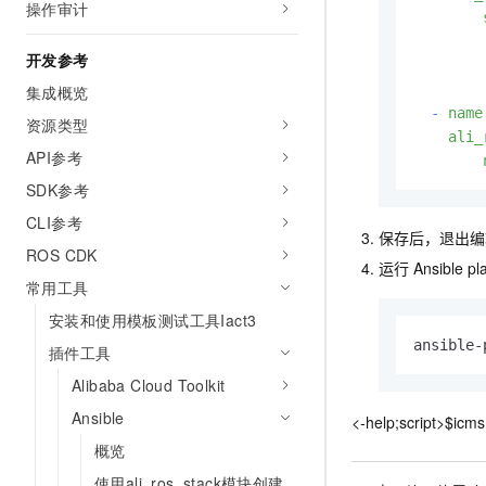
操作审计
10 分钟在聊天系统中增加
专有云
开发参考
集成概览
-
name
资源类型
ali_
API参考
SDK参考
CLI参考
保存后，退出编
ROS CDK
运行
Ansible p
常用工具
安装和使用模板测试工具Iact3
ansible-
插件工具
Alibaba Cloud Toolkit
Ansible
<-help;script>$icms
概览
使用ali_ros_stack模块创建