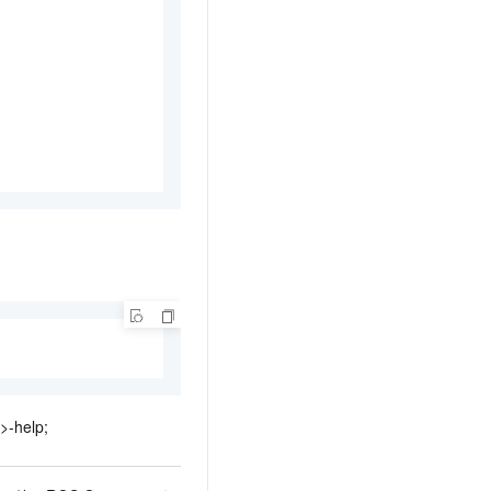
t.diy 一步搞定创意建站
构建大模型应用的安全防护体系
通过自然语言交互简化开发流程,全栈开发支持
通过阿里云安全产品对 AI 应用进行安全防护
>-help;