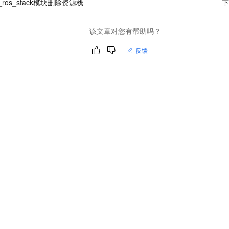
i_ros_stack模块删除资源栈
下
该文章对您有帮助吗？
反馈