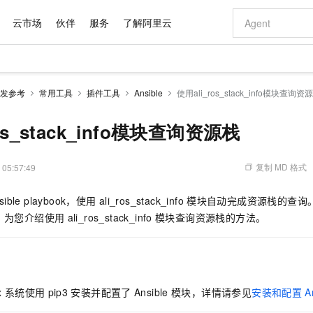
云市场
伙伴
服务
了解阿里云
AI 特惠
数据与 API
成为产品伙伴
企业增值服务
最佳实践
价格计算器
AI 场景体
基础软件
产品伙伴合
阿里云认证
市场活动
配置报价
大模型
发参考
常用工具
插件工具
Ansible
使用ali_ros_stack_info模块查询资
自助选配和估算价格
步到位
域名与网站
智启 AI 普惠权益
产品生态集成认证中心
企业支持计划
云上春晚
Qwen Audio：打造专属 AI 语音助手
千问官方 MaaS 平台，为开发者和 Agent 而生，新用户赠送 1 亿 + tokens 额度
云服务器 EC
一句话生成原生
AI Coding
阿里云Maa
2026 阿里云
为企业打
数据集
Windows
大模型认证
模型
NEW
NEW
格式还原
值低价云产品抢先购
提供智能易用的域名与建站服务
至高享 1亿+免费 tokens，加速 Al 应用落地
Qwen-Audio-3.0-Realtime 端到端实时语音角色扮演
安全可靠、弹
输入一句话想法,
智能编程，一键
os_stack_info模块查询资源栈
产品生态伙伴
专家技术服务
云上奥运之旅
弹性计算合作
阿里云中企出
手机三要素
宝塔 Linux
全部认证
价格优势
开源旗舰模型
对象存储 OSS
即刻拥有 DeepSeek-V4-Pro
阿里云 OPC 创新助力计划
云数据库 RD
一键部署幻兽
AI 电商营销
产品生态伙伴工作台
企业增值服务台
云栖战略参考
云存储合作计
云栖大会
身份实名认证
CentOS
训练营
推动算力普惠，释放技术红利
的大模型服务
最高返9万
真正可用的 1M 上下文,一次完成代码全链路开发
轻松解锁专属 DeepSeek-V4-Pro
至高百万元 Token 补贴，加速一人公司成长
稳定、安全、高性价比、高性能的云存储服务
一键购买专属
从图文生成到
复制 MD 格式
 05:57:49
云上的中国
数据库合作计
活动全景
短信
Docker
图片和
自进化智能体
人工智能平台 PAI
5 分钟轻松部署专属 QwenPaw
Token Plan 模型订阅计划
Qoder
高效搭建 AI
AI 广告创作
企业成长
大模型
NEW
HOT
信息公告
sible playbook，使用
ali_ros_stack_info
模块自动完成资源栈的查询
看见新力量
云网络合作计
OCR 文字识别
JAVA
级电脑
越聪明
证享300元代金券
一站式AI开发、训练和推理服务
Qwen3.8-Max 首发尝鲜，限时加量 10 倍，夜间低至2折
从聊天伙伴进化为能主动干活的本地数字员工
面向真实软件
图文、视频一
Kimi-K3
HappyHors
，为您介绍使用
ali_ros_stack_info
模块查询资源栈的方法。
NEW
魔搭 Mode
loud
服务实践
官网公告
Kimi 最新旗舰模型，长程编程与推理利器
让文字生成流
金融模力时刻
Salesforce O
版
发票查验
全能环境
Qoder CN
Claude Code + GStack 打造工程团队
千问办公，限时限量积分加倍
云原生数据库 P
低代码高效构
AI 建站
NEW
作计划
计划
创新中心
魔搭 ModelSc
健康状态
让AI从“聊天伙伴”进化为能干活的“数字员工”
覆盖公网/内网、递归/权威、移动APP等全场景解析服务
安装技能 GStack，拥有专属 AI 工程团队
你的AI工作搭子，覆盖日常办公高频场景
基于千问大模型等，支持代码智能生成、研发智能问答
0 代码专业建
客户案例
天气预报查询
操作系统
Deepseek-v4-pro
HappyHors
态合作计划
态智能体模型
旗舰 MoE 大模型，百万上下文与顶尖推理能力
图生视频，流
Compute
同享
容器服务 Kubernetes 版 ACK
万小智 AI 建站低至 15元/月
云防火墙
AI 短剧/漫剧
快递物流查询
WordPress
成为服务伙
高校合作
x
系统使用
pip3
安装并配置了
Ansible
模块，详情请参见
安装和配置
A
式云数据仓库
点，立即开启云上创新
提供一站式管理容器应用的 K8s 服务
送.CN域名，送备案服务码
云原生的云上
AI助力短剧
GLM-5.2
Wan2.7-T
Ubuntu