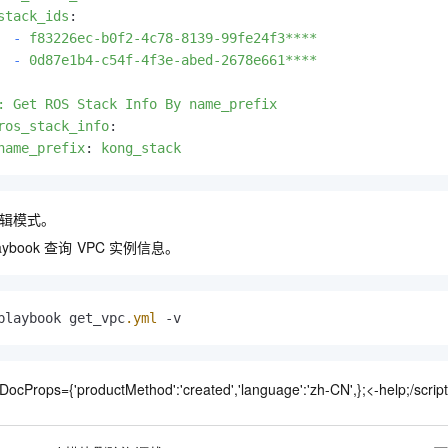
一个 AI 助手
即刻拥有 DeepSeek-R1 满血版
超强辅助，Bol
stack_ids
:
在企业官网、通讯软件中为客户提供 AI 客服
多种方案随心选，轻松解锁专属 DeepSeek
-
f83226ec-b0f2-4c78-8139-99fe24f3****
-
0d87e1b4-c54f-4f3e-abed-2678e661****
: Get ROS Stack Info By name_prefix
ros_stack_info
:
name_prefix
:
kong_stack
辑模式。
laybook
查询
VPC
实例信息。
playbook get_vpc
.yml
 -v
DocProps={'productMethod':'created','language':'zh-CN',};<-help;/script