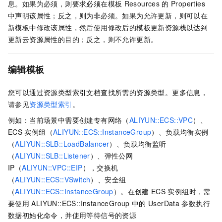
息。如果为必须，则要求必须在模板
Resources
的
Properties
中声明该属性；反之，则为非必须。如果为允许更新，则可以在
新模板中修改该属性，然后使用修改后的模板更新资源栈以达到
更新云资源属性的目的；反之，则不允许更新。
编辑模板
您可以通过资源类型索引文档查找所需的资源类型。更多信息，
请参见
资源类型索引
。
例如：当前场景中需要创建专有网络（
ALIYUN::ECS::VPC
）、
ECS
实例组（
ALIYUN::ECS::InstanceGroup
）、负载均衡实例
（
ALIYUN::SLB::LoadBalancer
）、负载均衡监听
（
ALIYUN::SLB::Listener
）、弹性公网
IP（
ALIYUN::VPC::EIP
），交换机
（
ALIYUN::ECS::VSwitch
）、安全组
（
ALIYUN::ECS::InstanceGroup
）。在创建
ECS
实例组时，需
要使用
ALIYUN::ECS::InstanceGroup
中的
UserData
参数执行
数据初始化命令，并使用等待信号的资源