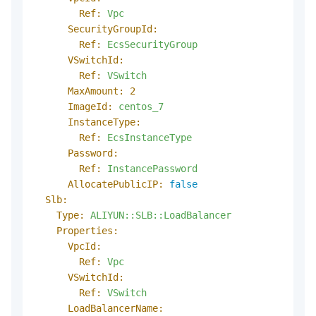
Ref:
Vpc
SecurityGroupId:
Ref:
EcsSecurityGroup
VSwitchId:
Ref:
VSwitch
MaxAmount:
2
ImageId:
centos_7
InstanceType:
Ref:
EcsInstanceType
Password:
Ref:
InstancePassword
AllocatePublicIP:
false
Slb:
Type:
ALIYUN::SLB::LoadBalancer
Properties:
VpcId:
Ref:
Vpc
VSwitchId:
Ref:
VSwitch
LoadBalancerName: