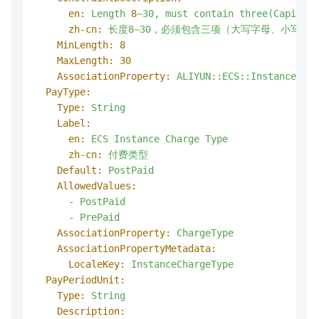
en:
Length
8
~30,
must
contain
three(Capital
zh-cn:
长度8~30，必须包含三项（大写字母、小写字
MinLength:
8
MaxLength:
30
AssociationProperty:
ALIYUN::ECS::Instance::Pa
PayType:
Type:
String
Label:
en:
ECS
Instance
Charge
Type
zh-cn:
付费类型
Default:
PostPaid
AllowedValues:
-
PostPaid
-
PrePaid
AssociationProperty:
ChargeType
AssociationPropertyMetadata:
LocaleKey:
InstanceChargeType
PayPeriodUnit:
Type:
String
Description: