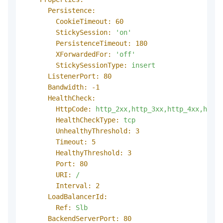
Persistence:
CookieTimeout:
60
StickySession:
'on'
PersistenceTimeout:
180
XForwardedFor:
'off'
StickySessionType:
insert
ListenerPort:
80
Bandwidth:
-1
HealthCheck:
HttpCode:
http_2xx,http_3xx,http_4xx,http_
HealthCheckType:
tcp
UnhealthyThreshold:
3
Timeout:
5
HealthyThreshold:
3
Port:
80
URI:
/
Interval:
2
LoadBalancerId:
Ref:
Slb
BackendServerPort:
80