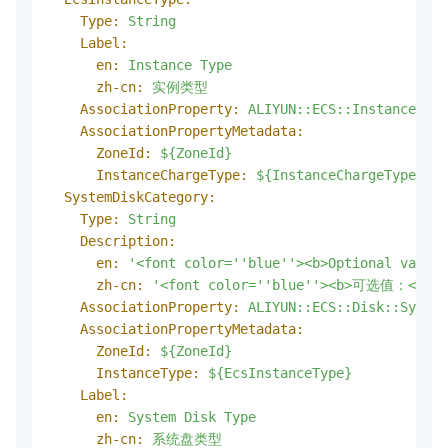
Type:
String
Label:
en:
Instance
Type
zh-cn:
实例类型
AssociationProperty:
ALIYUN::ECS::Instance::In
AssociationPropertyMetadata:
ZoneId:
${ZoneId}
InstanceChargeType:
${InstanceChargeType}
SystemDiskCategory:
Type:
String
Description:
en:
'<font color='
'blue'
'><b>Optional values
zh-cn:
'<font color='
'blue'
'><b>可选值：</b></f
AssociationProperty:
ALIYUN::ECS::Disk::System
AssociationPropertyMetadata:
ZoneId:
${ZoneId}
InstanceType:
${EcsInstanceType}
Label:
en:
System
Disk
Type
zh-cn:
系统盘类型