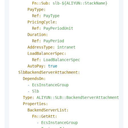
Fn::Sub:
slb-${ALIYUN::StackName}
PayType:
Ref:
PayType
PricingCycle:
Ref:
PayPeriodUnit
Duration:
Ref:
PayPeriod
AddressType:
intranet
LoadBalancerSpec:
Ref:
LoadBalancerSpec
AutoPay:
true
SlbBackendServerAttachment:
DependsOn:
-
EcsInstanceGroup
-
Slb
Type:
ALIYUN::SLB::BackendServerAttachment
Properties:
BackendServerList:
Fn::GetAtt:
-
EcsInstanceGroup