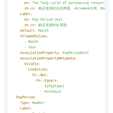
en:
The
long
cycle
of
purchasing
resources.
zh-cn:
购买资源时长的周期。<br>Week为周，Month为月
Label:
en:
Pay
Period
Unit
zh-cn:
购买资源时长周期
Default:
Month
AllowedValues:
-
Month
-
Year
AssociationProperty:
PayPeriodUnit
AssociationPropertyMetadata:
Visible:
Condition:
Fn::Not:
Fn::Equals:
-
${PayType}
-
PostPaid
PayPeriod:
Type:
Number
Label: