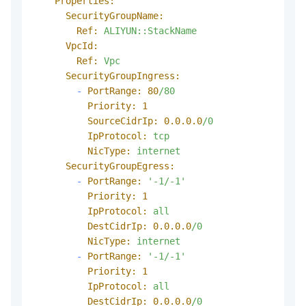
Properties:
SecurityGroupName:
Ref:
ALIYUN::StackName
VpcId:
Ref:
Vpc
SecurityGroupIngress:
-
PortRange:
80
/80
Priority:
1
SourceCidrIp:
0.0
.0
.0
/0
IpProtocol:
tcp
NicType:
internet
SecurityGroupEgress:
-
PortRange:
'-1/-1'
Priority:
1
IpProtocol:
all
DestCidrIp:
0.0
.0
.0
/0
NicType:
internet
-
PortRange:
'-1/-1'
Priority:
1
IpProtocol:
all
DestCidrIp:
0.0
.0
.0
/0