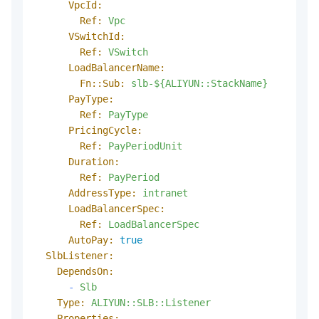
VpcId:
Ref:
Vpc
VSwitchId:
Ref:
VSwitch
LoadBalancerName:
Fn::Sub:
slb-${ALIYUN::StackName}
PayType:
Ref:
PayType
PricingCycle:
Ref:
PayPeriodUnit
Duration:
Ref:
PayPeriod
AddressType:
intranet
LoadBalancerSpec:
Ref:
LoadBalancerSpec
AutoPay:
true
SlbListener:
DependsOn:
-
Slb
Type:
ALIYUN::SLB::Listener
Properties: