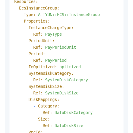
Resources:
EcsInstanceGroup:
Type:
ALIYUN::ECS::InstanceGroup
Properties:
InstanceChargeType:
Ref:
PayType
PeriodUnit:
Ref:
PayPeriodUnit
Period:
Ref:
PayPeriod
IoOptimized:
optimized
SystemDiskCategory:
Ref:
SystemDiskCategory
SystemDiskSize:
Ref:
SystemDiskSize
DiskMappings:
-
Category:
Ref:
DataDiskCategory
Size:
Ref:
DataDiskSize
VpcId: