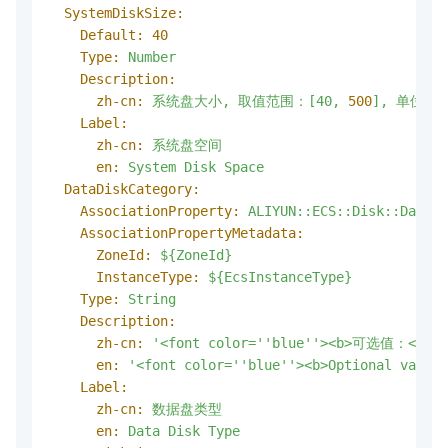
SystemDiskSize:
Default:
40
Type:
Number
Description:
zh-cn:
系统盘大小,
取值范围：[40,
500
],
单位：G
Label:
zh-cn:
系统盘空间
en:
System
Disk
Space
DataDiskCategory:
AssociationProperty:
ALIYUN::ECS::Disk::DataDi
AssociationPropertyMetadata:
ZoneId:
${ZoneId}
InstanceType:
${EcsInstanceType}
Type:
String
Description:
zh-cn:
'<font color='
'blue'
'><b>可选值：</b></f
en:
'<font color='
'blue'
'><b>Optional values
Label:
zh-cn:
数据盘类型
en:
Data
Disk
Type