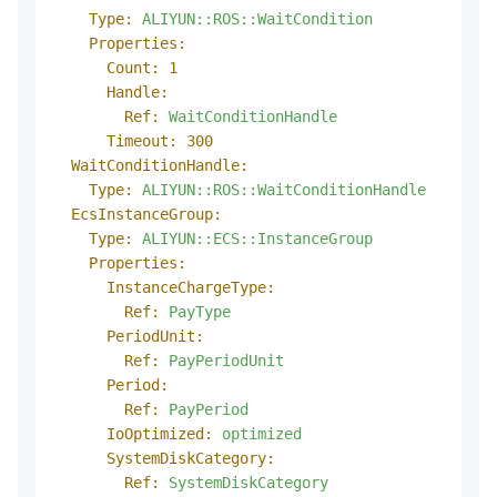
Type:
ALIYUN::ROS::WaitCondition
Properties:
Count:
1
Handle:
Ref:
WaitConditionHandle
Timeout:
300
WaitConditionHandle:
Type:
ALIYUN::ROS::WaitConditionHandle
EcsInstanceGroup:
Type:
ALIYUN::ECS::InstanceGroup
Properties:
InstanceChargeType:
Ref:
PayType
PeriodUnit:
Ref:
PayPeriodUnit
Period:
Ref:
PayPeriod
IoOptimized:
optimized
SystemDiskCategory:
Ref:
SystemDiskCategory