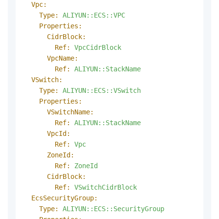
Vpc:
Type:
ALIYUN::ECS::VPC
Properties:
CidrBlock:
Ref:
VpcCidrBlock
VpcName:
Ref:
ALIYUN::StackName
VSwitch:
Type:
ALIYUN::ECS::VSwitch
Properties:
VSwitchName:
Ref:
ALIYUN::StackName
VpcId:
Ref:
Vpc
ZoneId:
Ref:
ZoneId
CidrBlock:
Ref:
VSwitchCidrBlock
EcsSecurityGroup:
Type:
ALIYUN::ECS::SecurityGroup