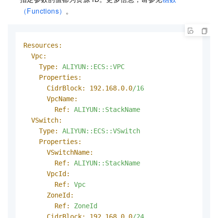
（Functions）
。
Resources:
Vpc:
Type:
ALIYUN::ECS::VPC
Properties:
CidrBlock:
192.168
.0
.0
/16
VpcName:
Ref:
ALIYUN::StackName
VSwitch:
Type:
ALIYUN::ECS::VSwitch
Properties:
VSwitchName:
Ref:
ALIYUN::StackName
VpcId:
Ref:
Vpc
ZoneId:
Ref:
ZoneId
CidrBlock:
192.168
.0
.0
/24