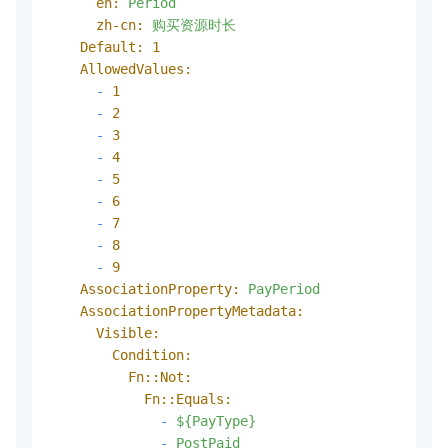
en:
Period
zh-cn:
购买资源时长
Default:
1
AllowedValues:
-
1
-
2
-
3
-
4
-
5
-
6
-
7
-
8
-
9
AssociationProperty:
PayPeriod
AssociationPropertyMetadata:
Visible:
Condition:
Fn::Not:
Fn::Equals:
-
${PayType}
-
PostPaid