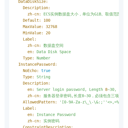
DataDiskSize:
Description:
zh-cn:
ECS实例数据盘大小，单位为GiB。取值范围：20~
Default:
100
MaxValue:
32768
MinValue:
20
Label:
zh-cn:
数据盘空间
en:
Data
Disk
Space
Type:
Number
InstancePassword:
NoEcho:
true
Type:
String
Description:
en:
Server
login
password,
Length
8
~30,
must
zh-cn:
服务器登录密码,长度8~30，必须包含三项（
AllowedPattern:
'[0-9A-Za-z\_\-\&:;'
'<>,=%`~!@
Label:
en:
Instance
Password
zh-cn:
实例密码
ConstraintDescription: