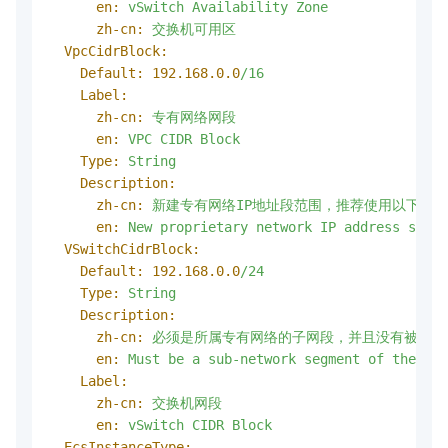
en:
vSwitch
Availability
Zone
zh-cn:
交换机可用区
VpcCidrBlock:
Default:
192.168
.0
.0
/16
Label:
zh-cn:
专有网络网段
en:
VPC
CIDR
Block
Type:
String
Description:
zh-cn:
新建专有网络IP地址段范围，推荐使用以下的IP地址
en:
New
proprietary
network
IP
address
segme
VSwitchCidrBlock:
Default:
192.168
.0
.0
/24
Type:
String
Description:
zh-cn:
必须是所属专有网络的子网段，并且没有被其他
en:
Must
be
a
sub-network
segment
of
the
pro
Label:
zh-cn:
交换机网段
en:
vSwitch
CIDR
Block
EcsInstanceType: