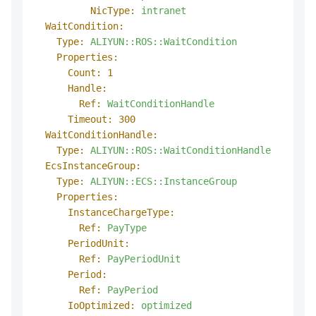
NicType:
intranet
WaitCondition:
Type:
ALIYUN::ROS::WaitCondition
Properties:
Count:
1
Handle:
Ref:
WaitConditionHandle
Timeout:
300
WaitConditionHandle:
Type:
ALIYUN::ROS::WaitConditionHandle
EcsInstanceGroup:
Type:
ALIYUN::ECS::InstanceGroup
Properties:
InstanceChargeType:
Ref:
PayType
PeriodUnit:
Ref:
PayPeriodUnit
Period:
Ref:
PayPeriod
IoOptimized:
optimized