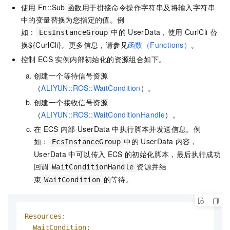
使用
Fn::Sub
函数用于拼接命令操作字符串及将输入字符串
中的变量替换为您指定的值。例
如：
中的
UserData，使用
CurlCli
替
EcsInstanceGroup
换${CurlCli}。更多信息，请参见
函数（Functions）
。
控制
ECS
实例内部初始化的资源组合如下。
创建一个等待信号资源
（
ALIYUN::ROS::WaitCondition
）。
创建一个接收信号资源
（
ALIYUN::ROS::WaitConditionHandle
）。
在
ECS
内部
UserData
中执行脚本并发送信息。例
如：
中的
UserData
内容，
EcsInstanceGroup
UserData
中可以传入
ECS
的初始化脚本，最后执行成功
回调
资源并结
WaitConditionHandle
束
的等待。
WaitCondition
Resources:
WaitCondition: