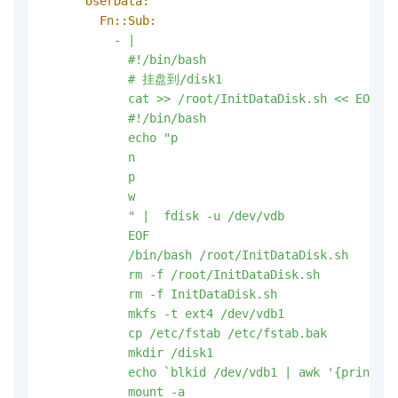
UserData:
Fn::Sub:
-
|

            #!/bin/bash

            # 挂盘到/disk1

            cat >> /root/InitDataDisk.sh << EOF

            #!/bin/bash

            echo "p

            n

            p

            w

            " |  fdisk -u /dev/vdb

            EOF

            /bin/bash /root/InitDataDisk.sh

            rm -f /root/InitDataDisk.sh

            rm -f InitDataDisk.sh

            mkfs -t ext4 /dev/vdb1

            cp /etc/fstab /etc/fstab.bak

            mkdir /disk1

            echo `blkid /dev/vdb1 | awk '{print $2
            mount -a
