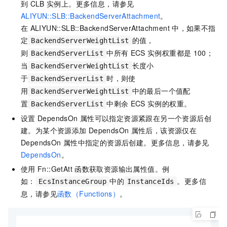
到
CLB
实例上。更多信息，请参见
ALIYUN::SLB::BackendServerAttachment
。
在
ALIYUN::SLB::BackendServerAttachment
中，如果不指
定
的值，
BackendServerWeightList
则
中所有
ECS
实例权重都是
100；
BackendServerList
当
长度小
BackendServerWeightList
于
时，则使
BackendServerList
用
中的最后一个值配
BackendServerWeightList
置
中剩余
ECS
实例的权重。
BackendServerList
设置
DependsOn
属性可以指定资源紧跟在另一个资源后创
建。为某个资源添加
DependsOn
属性后，该资源仅在
DependsOn
属性中指定的资源后创建。更多信息，请参见
DependsOn
。
使用
Fn::GetAtt
函数获取资源输出属性值。例
如：
中的
。更多信
EcsInstanceGroup
InstanceIds
息，请参见
函数（Functions）
。