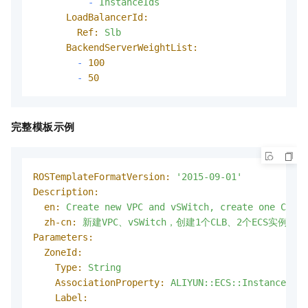
-
InstanceIds
LoadBalancerId:
Ref:
Slb
BackendServerWeightList:
-
100
-
50
完整模板示例
ROSTemplateFormatVersion:
'2015-09-01'
Description:
en:
Create
new
VPC
and
vSWitch,
create
one
CLB,
zh-cn:
新建VPC、vSWitch，创建1个CLB、2个ECS实例
Parameters:
ZoneId:
Type:
String
AssociationProperty:
ALIYUN::ECS::Instance::Zo
Label: