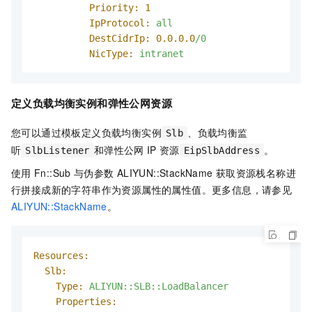
Priority:
1
IpProtocol:
all
DestCidrIp:
0.0
.0
.0
/0
NicType:
intranet
定义负载均衡实例和弹性公网资源
您可以通过模板定义负载均衡实例
、负载均衡监
Slb
听
和弹性公网
IP
资源
。
SlbListener
EipSlbAddress
使用
Fn::Sub
与伪参数
ALIYUN::StackName
获取资源栈名称进
行拼接成新的字符串作为资源属性的属性值。更多信息，请参见
ALIYUN::StackName
。
Resources:
Slb:
Type:
ALIYUN::SLB::LoadBalancer
Properties: