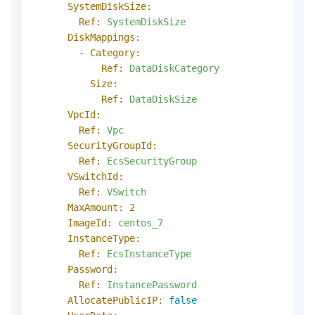
SystemDiskSize:
Ref:
SystemDiskSize
DiskMappings:
-
Category:
Ref:
DataDiskCategory
Size:
Ref:
DataDiskSize
VpcId:
Ref:
Vpc
SecurityGroupId:
Ref:
EcsSecurityGroup
VSwitchId:
Ref:
VSwitch
MaxAmount:
2
ImageId:
centos_7
InstanceType:
Ref:
EcsInstanceType
Password:
Ref:
InstancePassword
AllocatePublicIP:
false