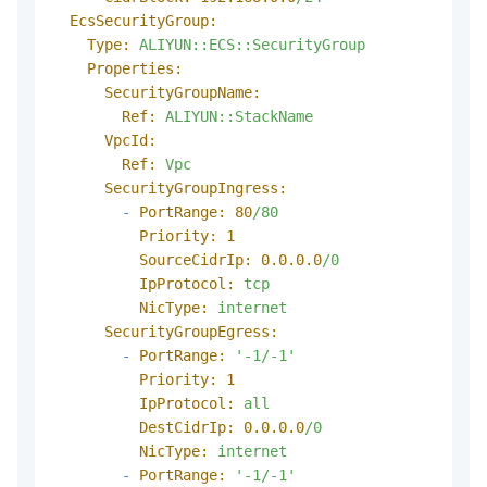
EcsSecurityGroup:
Type:
ALIYUN::ECS::SecurityGroup
Properties:
SecurityGroupName:
Ref:
ALIYUN::StackName
VpcId:
Ref:
Vpc
SecurityGroupIngress:
-
PortRange:
80
/80
Priority:
1
SourceCidrIp:
0.0
.0
.0
/0
IpProtocol:
tcp
NicType:
internet
SecurityGroupEgress:
-
PortRange:
'-1/-1'
Priority:
1
IpProtocol:
all
DestCidrIp:
0.0
.0
.0
/0
NicType:
internet
-
PortRange:
'-1/-1'