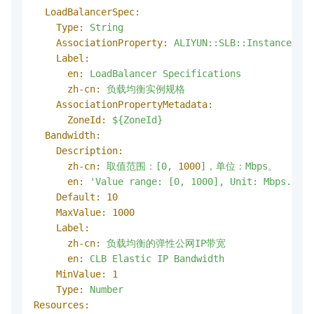
LoadBalancerSpec:
Type:
String
AssociationProperty:
ALIYUN::SLB::Instance::In
Label:
en:
LoadBalancer
Specifications
zh-cn:
负载均衡实例规格
AssociationPropertyMetadata:
ZoneId:
${ZoneId}
Bandwidth:
Description:
zh-cn:
取值范围：[0,
1000
]，单位：Mbps。
en:
'Value range: [0, 1000], Unit: Mbps.'
Default:
10
MaxValue:
1000
Label:
zh-cn:
负载均衡的弹性公网IP带宽
en:
CLB
Elastic
IP
Bandwidth
MinValue:
1
Type:
Number
Resources: