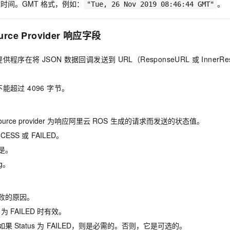
服务生态伙伴
求时间。GMT 格式，例如：
。
视觉 Coding、空间感知、多模态思考等全面升级
1M上下文，专为长程任务能力而生
云工开物
"Tue, 26 Nov 2019 08:46:44 GMT"
企业应用
Night Plan 支持 Qwen 3.8-Max
AI 办公
NEW
Red Hat
30+ 款产品免费体验
夜间 5 折，Qwen/Meoo/TokenPlan 客户专享
AI智能应用
科研合作
ERP
rce Provider
响应字段
堂（旗舰版）
SUSE
智能客服
AI 应用构建
大模型原生
CRM
2个月
自动承接线索
提供程序在将
JSON
数据回调发送到
URL（ResponseURL
或
Inner
建站小程序
Qoder
大模型服务平台百炼-应用模版
OA 办公系统
HOT
NEW
面向真实软件
个人版上线、团队版降价；千问3.8-Max首发发尝鲜
丰富多元化的应用模版和解决方案
力提升
财税管理
模板建站
超过 4096 字节。
万有无界
大模型服务平台百炼-智能体
400电话
定制建站
的模型效果
灵活可视化地构建企业级 Agent
ource provider
为响应阿里云
ROS
生成的请求而发送的状态值。
方案
广告营销
模板小程序
秒悟
人工智能平台 PAI
CCESS
或
FAILED。
定制小程序
云端极速 AI 
新一代 AI 视频生成模型，深度适配广告营销等场景
AI Native 的算法工程平台，一站式完成建模、训练、推理服务部署
是。
APP 开发
ng。
建站系统
败的原因。
AI 应用
10分钟微调：让0.6B模型媲美235B模型
多模态数据信
为
FAILED 时有效。
依托云原生高可用架构,实现Dify私有化部署
用1%尺寸在特定领域达到大模型90%以上效果
如果
Status
为
FAILED，则是必需的。否则，它是可选的。