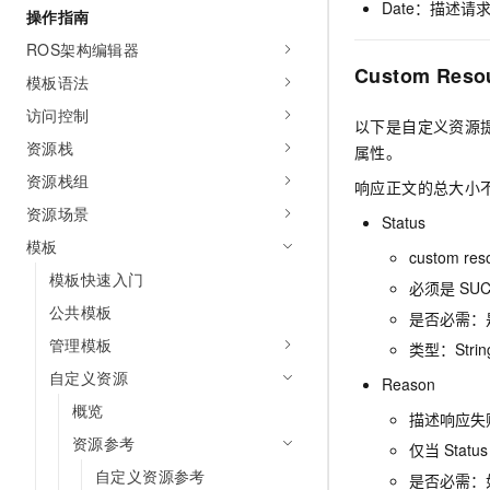
Date：描述请
操作指南
AI 产品 免费试用
网络
安全
云开发大赛
Tableau 订阅
1亿+ 大模型 tokens 和 
ROS架构编辑器
可观测
入门学习赛
中间件
Custom Resou
AI空中课堂在线直播课
模板语法
140+云产品 免费试用
大模型服务
上云与迁云
产品新客免费试用，最长1
数据库
访问控制
以下是自定义资源
生态解决方案
千问AI平台-Token Plan
资源栈
企业出海
属性。
大模型ACA认证体验
大数据计算
助力企业全员 AI 认知与能
资源栈组
行业生态解决方案
响应正文的总大小不能
政企业务
媒体服务
千问AI平台-模型体验
资源场景
开发者生态解决方案
Status
在线体验全尺寸、多种模态
模板
企业服务与云通信
custom res
AI 开发和 AI 应用解决
Happy 系列大模型
模板快速入门
必须是
SU
域名与网站
公共模板
是否必需：
终端用户计算
管理模板
类型：Stri
自定义资源
Serverless
Reason
大模型解决方案
概览
描述响应失
开发工具
快速部署 Dify，高效搭建 
资源参考
仅当 Status
迁移与运维管理
自定义资源参考
是否必需：