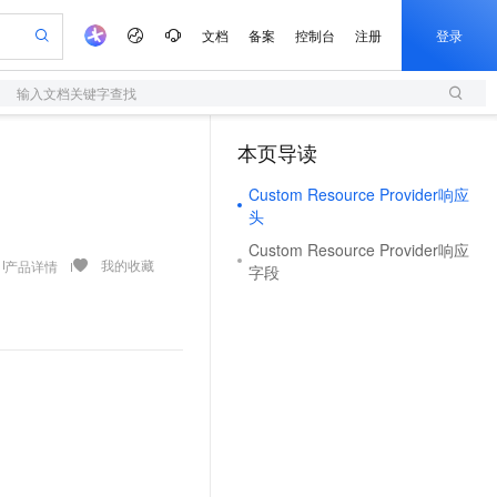
文档
备案
控制台
注册
登录
输入文档关键字查找
验
作计划
器
AI 活动
专业服务
服务伙伴合作计划
开发者社区
加入我们
服务平台百炼
阿里云 OPC 创新助力计划
本页导读
（1）
一站式生成采购清单，支持单品或批量购买
S
io：打造专属 AI 语音助手
S产品伙伴计划（繁花）
峰会
造的大模型服务与应用开发平台
轻量应用服务器
一句话生成原生可编辑精美 PPT 文稿
AI 生产力先锋
Al MaaS 服务伙伴赋能合作
域名
博文
Careers
至高可申请百万元
Custom Resource Provider响应
性可伸缩的云计算服务
开启高性价比 AI 编程新体验
Qwen-Audio-3.0-Realtime 端到端实时语音角色扮演
输入一句话想法, 轻松生成专业的 PPT
先锋实践拓展 AI 生产力的边界
快速构建应用程序和网站，即刻迈出上云第一步
Token 补贴，五大权
计划
海大会
伙伴信用分合作计划
商标
问答
社会招聘
头
益加速 OPC 成功
S
eek-V4-Pro
数字证书管理服务（原SSL证书）
一键部署幻兽帕鲁游戏服务器
飞天发布时刻
HOT
Custom Resource Provider响应
划
备案
电子书
校园招聘
pSeek-V4-Pro
视频创作，一键激活电商全链路生产力
全托管，含MySQL、PostgreSQL、SQL Server、MariaDB多引擎
实现全站HTTPS，呈现可信的WEB访问
一键购买专属联机服务器，轻松开启游戏
所见，即是所愿
我的收藏
产品详情
更多支持
字段
划
公司注册
镜像站
视频生成
语音识别与合成
专属 QwenPaw
短信服务
漫剧工坊：一站式动画创作平台
AI 实训营
HOT
合作伙伴培训与认证
划
上云迁移
的智能体编程平台
站生成，高效打造优质广告素材
从聊天伙伴进化为能主动干活的本地数字员工
快速生产连贯的高质量长漫剧
从基础到进阶，Agent 创客手把手教你
国内短信简单易用，安全可靠，秒级触达，全球覆盖200+国家和地区。
e-1.1-T2V
Qwen3-TTS-Flash
lScope
我要反馈
查询合作伙伴
畅细腻的高质量视频
离线语音合成大模型，多语言方言自适应，低延迟高稳定
n Alibaba Cloud ISV 合作
代维服务
olarDB
建企业门户网站
大数据开发治理平台 DataWorks
10 分钟搭建微信、支付宝小程序
创新加速
ope
登录合作伙伴管理后台
我要建议
站，无忧落地极速上线
以可视化方式快速构建移动和 PC 门户网站
100%兼容MySQL、PostgreSQL，兼容Oracle，支持集中和分布式
高效部署网站，快速应用到小程序
Data Agent 驱动的一站式 Data+AI 开发治理平台
e-1.1-I2V
Cosyvoice-V3-Flash
安全
畅自然，细节丰富
高表现力语音合成大模型，语音克隆听感自然
我要投诉
上云场景组合购
伴
边界网络安全防护产品
漫剧创作，剧本、分镜、视频高效生成
覆盖90%+业务场景，专享组合折扣价
2V
VPN
Fun-ASR