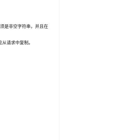
t.diy 一步搞定创意建站
构建大模型应用的安全防护体系
通过自然语言交互简化开发流程,全栈开发支持
通过阿里云安全产品对 AI 应用进行安全防护
必须是非空字符串，并且在
应从请求中复制。