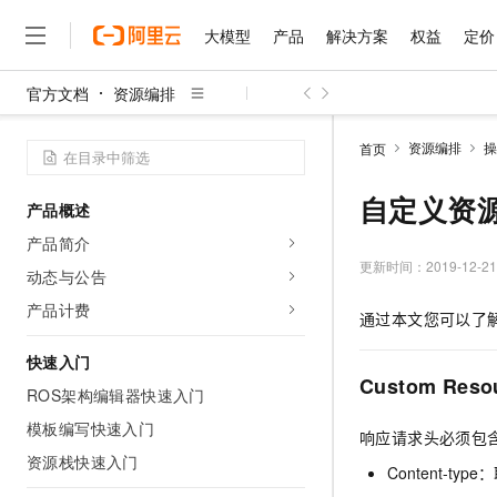
大模型
产品
解决方案
权益
定价
官方文档
资源编排
大模型
产品
解决方案
权益
定价
云市场
伙伴
服务
了解阿里云
精选产品
精选解决方案
普惠上云
产品定价
精选商城
成为销售伙伴
售前咨询
为什么选择阿里云
千问AI平台
资源编排
操
首页
了解云产品的定价详情
大模型服务平台百炼
千问办公，解锁你的工作
普惠上云 官方力荐
分销伙伴
在线服务
网站建设
什么是云计算
大
大模型服务与应用平台
企业级Agent产品，直接
云服务器38元/年起，超
自定义资
产品概述
咨询伙伴
多端小程序
技术领先
云上成本管理
售后服务
千问大模型
Agency Agents：拥
官方推荐返现计划
大模型
产品简介
大模型
精选产品
精选解决方案
Salesforce 国际版订阅
稳定可靠
管理和优化成本
多元化、高性能、安全可靠
推荐新用户得奖励，单订单
更新时间：
2019-12-21
销售伙伴合作计划
动态与公告
自助服务
友盟天域
安全合规
人工智能与机器学习
AI
文本生成
无影云电脑
HappyHorse 打造一
云工开物
产品计费
通过本文您可以了
无影生态合作计划
在线服务
观测云
分析师报告
随时随地安全接入的云上超
高校专属算力普惠，学生认
计算
互联网应用开发
Qwen3.8-Max
HOT
Salesforce On Alibaba C
工单服务
快速入门
智能体时代全能旗舰模型
Tuya 物联网平台阿里云
研究报告与白皮书
云解析DNS
快速拥有专属 OpenClaw
Consulting Partner 合
Custom Resou
大数据
容器
ROS架构编辑器快速入门
免费试用
短信专区
蓝凌 OA
Qwen3.7-Plus
AI 大模型销售与服务生
模板编写快速入门
现代化应用
存储
天池大赛
响应请求头必须包
能看、能想、能动手的多模
云原生大数据计算服务 Max
解决方案免费试用 新老
电子合同
资源栈快速入门
面向分析的企业级SaaS模
最高领取价值200元试用
安全
Content-typ
网络与CDN
AI 算法大赛
Qwen3-VL-Plus
畅捷通