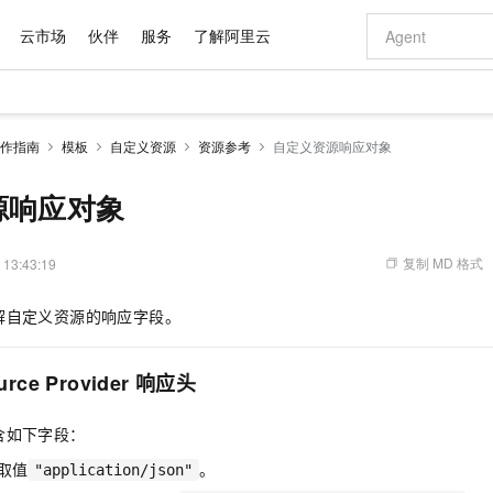
云市场
伙伴
服务
了解阿里云
AI 特惠
数据与 API
成为产品伙伴
企业增值服务
最佳实践
价格计算器
AI 场景体
基础软件
产品伙伴合
阿里云认证
市场活动
配置报价
大模型
作指南
模板
自定义资源
资源参考
自定义资源响应对象
自助选配和估算价格
新方式
域名与网站
睿译宝，AI翻译排版一步到位
智启 AI 普惠权益
产品生态集成认证中心
企业支持计划
云上春晚
千问官方 MaaS 平台，为开发者和 Agent 而生，新用户赠送 1 亿 + tokens 额度
云服务器 EC
Qwen Aud
AI Coding
阿里云Maa
2026 阿里云
为企业打
数据集
Windows
大模型认证
模型
NEW
NEW
交付可用成果
值低价云产品抢先购
提供智能易用的域名与建站服务
上传文档即自动完成翻译和格式还原
至高享 1亿+免费 tokens，加速 Al 应用落地
安全可靠、弹
智能编程，一键
源响应对象
产品生态伙伴
专家技术服务
云上奥运之旅
弹性计算合作
阿里云中企出
手机三要素
宝塔 Linux
全部认证
价格优势
有专属领域专家
对象存储 OSS
GLM-5.2：长任务时代开源旗舰模型
阿里云 OPC 创新助力计划
云数据库 RD
即刻拥有 DeepS
AI 电商营销
产品生态伙伴工作台
企业增值服务台
云栖战略参考
云存储合作计
云栖大会
身份实名认证
CentOS
训练营
推动算力普惠，释放技术红利
的大模型服务
最高返9万
多领域专家智能体,一键组建 AI 虚拟交付团队
至高百万元 Token 补贴，加速一人公司成长
稳定、安全、高性价比、高性能的云存储服务
真正可用的 1M 上下文,一次完成代码全链路开发
轻松解锁专属 Dee
从图文生成到
复制 MD 格式
 13:43:19
云上的中国
数据库合作计
活动全景
短信
Docker
图片和
站式影视创作平台
人工智能平台 PAI
Hermes Agent，打造自进化智能体
Token Plan 模型订阅计划
Qoder
5 分钟轻松部署
AI 广告创作
企业成长
大模型
NEW
信息公告
解自定义资源的响应字段。
看见新力量
云网络合作计
OCR 文字识别
JAVA
级电脑
证享300元代金券
可视化编排打通从文字构思到成片全链路闭环
一站式AI开发、训练和推理服务
自主进化，持久记忆，越用越聪明
Qwen3.8-Max 首发尝鲜，限时加量 10 倍，夜间低至2折
面向真实软件
图文、视频一
Kimi-K3
HappyHors
NEW
魔搭 Mode
loud
服务实践
官网公告
Kimi 最新旗舰模型，长程编程与推理利器
让文字生成流
金融模力时刻
Salesforce O
版
发票查验
全能环境
Qoder CN
Claude Code + GStack 打造工程团队
千问办公，限时限量积分加倍
云原生数据库 P
低代码高效构
AI 建站
NEW
作计划
rce Provider
响应头
计划
创新中心
魔搭 ModelSc
健康状态
让AI从“聊天伙伴”进化为能干活的“数字员工”
覆盖公网/内网、递归/权威、移动APP等全场景解析服务
安装技能 GStack，拥有专属 AI 工程团队
你的AI工作搭子，覆盖日常办公高频场景
基于千问大模型等，支持代码智能生成、研发智能问答
0 代码专业建
客户案例
天气预报查询
操作系统
Deepseek-v4-pro
HappyHors
态合作计划
含如下字段：
态智能体模型
旗舰 MoE 大模型，百万上下文与顶尖推理能力
图生视频，流
Compute
同享
容器服务 Kubernetes 版 ACK
万小智 AI 建站低至 15元/月
云防火墙
AI 短剧/漫剧
快递物流查询
WordPress
成为服务伙
高校合作
式云数据仓库
点，立即开启云上创新
提供一站式管理容器应用的 K8s 服务
送.CN域名，送备案服务码
云原生的云上
AI助力短剧
e：取值
。
"application/json"
GLM-5.2
Wan2.7-T
Ubuntu