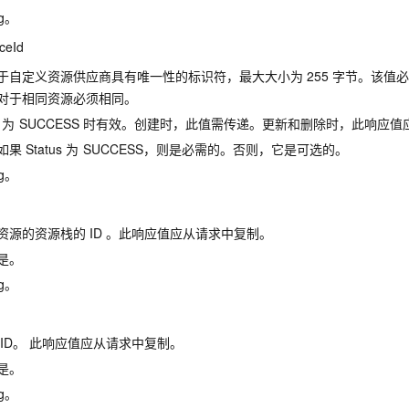
一个 AI 助手
即刻拥有 DeepSeek-R1 满血版
超强辅助，Bol
ng。
在企业官网、通讯软件中为客户提供 AI 客服
多种方案随心选，轻松解锁专属 DeepSeek
ceId
于自定义资源供应商具有唯一性的标识符，最大大小为
255
字节。该值
对于相同资源必须相同。
为
SUCCESS
时有效。创建时，此值需传递。更新和删除时，此响应值
如果
Status
为
SUCCESS，则是必需的。否则，它是可选的。
ng。
资源的资源栈的
ID 。此响应值应从请求中复制。
是。
ng。
 ID。 此响应值应从请求中复制。
是。
ng。