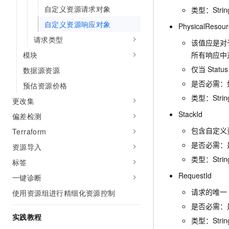
10 分钟在聊天系统中增加
自定义资源请求对象
类型：Stri
专有云
自定义资源响应对象
PhysicalResour
请求类型
该值应是对
模块
所有响应中
仅当
Status
数据源资源
是否必需：
预估资源价格
类型：Stri
更改集
StackId
偏差检测
包含自定义
Terraform
是否必需：
资源导入
类型：Stri
标签
RequestId
一键诊断
请求的唯一
使用资源组进行精细化资源控制
是否必需：
实践教程
类型：Stri