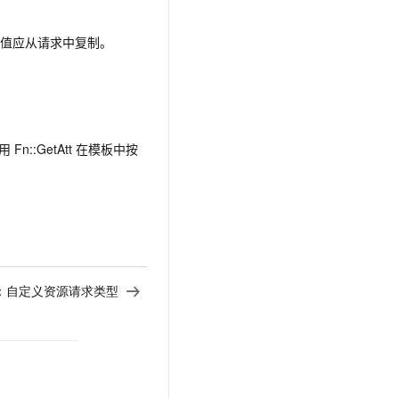
此响应值应从请求中复制。
n::GetAtt 在模板中按
：
自定义资源请求类型