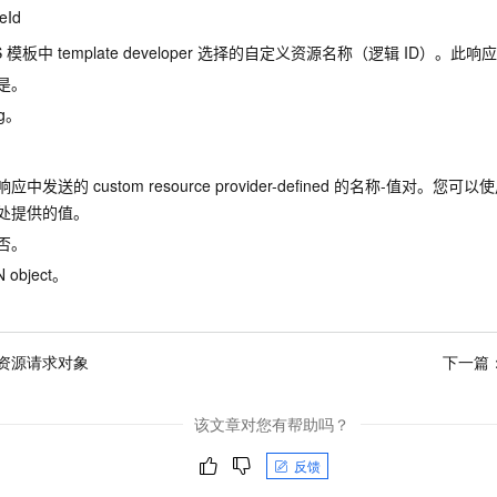
eId
S 模板中 template developer 选择的自定义资源名称（逻辑 ID）。
是。
ng。
响应中发送的
custom resource provider-defined
的名称-值对。您可以使用 F
处提供的值。
否。
object。
资源请求对象
下一篇
该文章对您有帮助吗？
反馈