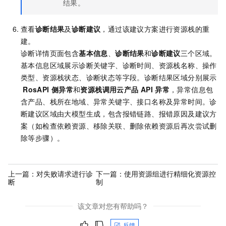
结果。
查看
诊断结果
及
诊断建议
，通过该建议方案进行资源栈的重
建。
诊断详情页面包含
基本信息
、
诊断结果
和
诊断建议
三个区域。
基本信息区域展示诊断关键字、诊断时间、资源栈名称、操作
类型、资源栈状态、诊断状态等字段。诊断结果区域分别展示
RosAPI
侧异常
和
资源栈调用云产品
API
异常
，异常信息包
含产品、栈所在地域、异常关键字、接口名称及异常时间。诊
断建议区域由大模型生成，包含报错链路、报错原因及建议方
案（如检查依赖资源、移除关联、删除依赖资源后再次尝试删
除等步骤）。
上一篇：
对失败请求进行诊
下一篇：
使用资源组进行精细化资源控
断
制
该文章对您有帮助吗？
反馈