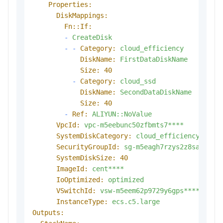
Properties:
DiskMappings:
Fn::If:
-
CreateDisk
-
-
Category:
cloud_efficiency
DiskName:
FirstDataDiskName
Size:
40
-
Category:
cloud_ssd
DiskName:
SecondDataDiskName
Size:
40
-
Ref:
ALIYUN::NoValue
VpcId:
vpc-m5eebunc50zfbmts7****
SystemDiskCategory:
cloud_efficiency
SecurityGroupId:
sg-m5eagh7rzys2z8sa****
SystemDiskSize:
40
ImageId:
cent****
IoOptimized:
optimized
VSwitchId:
vsw-m5eem62p9729y6gps****
InstanceType:
ecs.c5.large
Outputs: