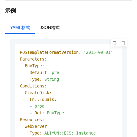
示例
YAML格式
JSON格式
ROSTemplateFormatVersion:
'2015-09-01'
Parameters:
EnvType:
Default:
pre
Type:
String
Conditions:
CreateDisk:
Fn::Equals:
-
prod
-
Ref:
EnvType
Resources:
WebServer:
Type:
ALIYUN::ECS::Instance