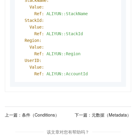
StackName:
Value:
Ref:
ALIYUN::StackName
StackId:
Value:
Ref:
ALIYUN::StackId
Region:
Value:
Ref:
ALIYUN::Region
UserID:
Value:
Ref:
ALIYUN::AccountId
上一篇：
条件（Conditions）
下一篇：
元数据（Metadata）
该文章对您有帮助吗？