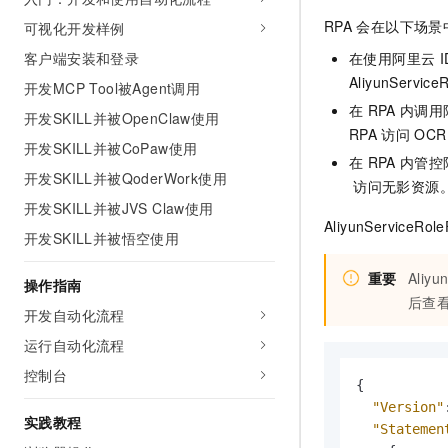
AI 产品 免费试用
网络
安全
云开发大赛
RPA
会在以下场景中，
可视化开发样例
Tableau 订阅
1亿+ 大模型 tokens 和 
客户端安装和登录
可观测
入门学习赛
在使用阿里云
I
中间件
AI空中课堂在线直播课
140+云产品 免费试用
AliyunServi
大模型服务
开发MCP Tool被Agent调用
上云与迁云
产品新客免费试用，最长1
数据库
在
RPA
内调用
开发SKILL并被OpenClaw使用
生态解决方案
千问AI平台-Token Plan
RPA
访问
OCR
企业出海
大模型ACA认证体验
大数据计算
开发SKILL并被CoPaw使用
在
RPA
内管控
助力企业全员 AI 认知与能
行业生态解决方案
开发SKILL并被QoderWork使用
政企业务
媒体服务
访问无影资源
千问AI平台-模型体验
开发者生态解决方案
开发SKILL并被JVS Claw使用
在线体验全尺寸、多种模态
企业服务与云通信
AliyunServiceRol
开发SKILL并被悟空使用
AI 开发和 AI 应用解决
Happy 系列大模型
域名与网站
重要
Aliyu
操作指南
后查
终端用户计算
开发自动化流程
运行自动化流程
Serverless
大模型解决方案
控制台
开发工具
{
快速部署 Dify，高效搭建 
"Version"
实践教程
迁移与运维管理
"Statemen