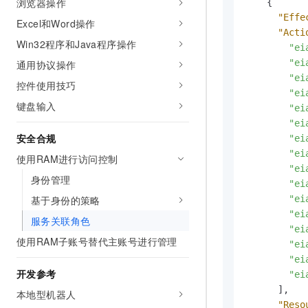
浏览器操作
{
10 分钟在聊天系统中增加
专有云
"Effe
Excel和Word操作
"Acti
Win32程序和Java程序操作
"ei
"ei
通用协议操作
"ei
控件使用技巧
"ei
键盘输入
"ei
"ei
安全合规
"ei
"ei
使用RAM进行访问控制
"ei
身份管理
"ei
基于身份的策略
"ei
"ei
服务关联角色
"ei
使用RAM子账号替代主账号进行管理
"ei
"ei
开发参考
"ei
]
,
本地型机器人
"Reso