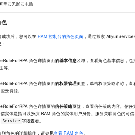
阿里云无影云电脑
角色
建成功后，您可以在
RAM
控制台的角色页面
，通过搜索
AliyunServic
息：
iceRoleForRPA
角色详情页面的
基本信息
区域，查看角色基本信息，包
注等。
iceRoleForRPA
角色详情页面的
权限管理
页签，单击权限策略名称，查
哪些云资源。
iceRoleForRPA
角色详情页的
信任策略
页签，查看信任策略内容。信任
可信实体是指可以扮演
RAM
角色的实体用户身份。服务关联角色的可信
的
字段查看。
Service
关联角色的详细操作，请参见
查看
RAM
角色
。