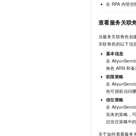
在
RPA
内管控
查看服务关联
当服务关联角色创
关联角色的以下信
基本信息
在
AliyunServ
角色
ARN
和备
权限策略
在
AliyunServ
色可授权访问
信任策略
在
AliyunServ
实体的策略，
过信任策略中
关于如何查看服务