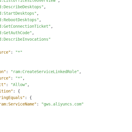
d:ListOfficeSiteOverview"
,
d:DescribeDesktops"
,
d:StartDesktops"
,
d:RebootDesktops"
,
d:GetConnectionTicket"
,
d:GetAuthCode"
,
d:DescribeInvocations"
urce"
:
"*"
on"
:
"ram:CreateServiceLinkedRole"
,
urce"
:
"*"
,
ct"
:
"Allow"
,
ition"
:
{
ringEquals"
:
{
ram:ServiceName"
:
"gws.aliyuncs.com"