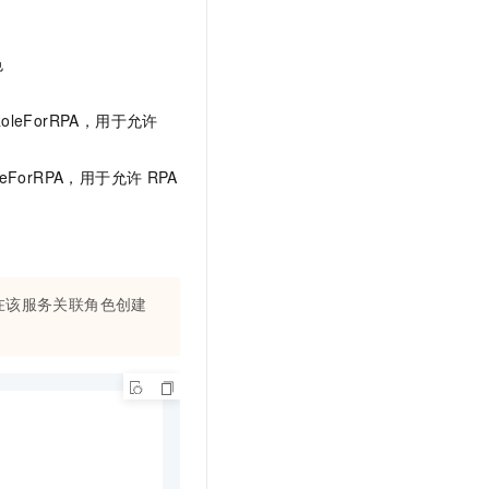
文戏情感细腻自然，动作戏激烈拳拳到肉，实现更强表演能力
支持中英文自由切换，具备更强的噪声鲁棒性
云聚AI 严选权益
SSL 证书
，一键激活高效办公新体验
精选AI产品，从模型到应用全链提效
堡垒机
色
AI 用量加速计划
应用
防火墙
、识别商机，让客服更高效、服务更出色。
新老同享，达量后返
ceRoleForRPA，用于允许
千问办公
主机安全
NEW
的智能体编程平台
一站式AI生产力平台
RoleForRPA，用于允许
RPA
AI 应用及服务市场
伶鹊
企业级人与Agent协作平台，接入和调度多个数字员工
智能客服平台，对话机器人、对话分析、智能外呼
AI 应用
大模型服务平台百炼 - 全妙
大模型
应用创作平台
多模态内容创作工具，已接入 DeepSeek
在该服务关联角色创建
自然语言处理
数据标注
机器学习
息提取
与 AI 智能体进行实时音视频通话
从文本、图片、视频中提取结构化的属性信息
构建支持视频理解的 AI 音视频实时通话应用