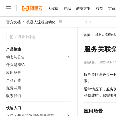
大模型
产品
解决方案
权益
定价
官方文档
机器人流程自动化
大模型
产品
解决方案
权益
定价
云市场
伙伴
服务
了解阿里云
精选产品
精选解决方案
普惠上云
产品定价
精选商城
成为销售伙伴
售前咨询
为什么选择阿里云
千问AI平台
机器人流程自
首页
了解云产品的定价详情
大模型服务平台百炼
千问办公，解锁你的工作
普惠上云 官方力荐
分销伙伴
在线服务
网站建设
什么是云计算
大
大模型服务与应用平台
企业级Agent产品，直接
云服务器38元/年起，超
服务关联
产品概述
咨询伙伴
多端小程序
技术领先
云上成本管理
售后服务
千问大模型
Agency Agents：拥
官方推荐返现计划
大模型
动态与公告
大模型
精选产品
精选解决方案
Salesforce 国际版订阅
稳定可靠
管理和优化成本
多元化、高性能、安全可靠
推荐新用户得奖励，单订单
更新时间：
2025-11-17
销售伙伴合作计划
什么是RPA
自助服务
友盟天域
安全合规
人工智能与机器学习
AI
文本生成
无影云电脑
HappyHorse 打造一
云工开物
应用场景
服务关联角色是一
无影生态合作计划
在线服务
观测云
分析师报告
随时随地安全接入的云上超
高校专属算力普惠，学生认
计算
互联网应用开发
产品计费
Qwen3.8-Max
限。
HOT
Salesforce On Alibaba C
工单服务
智能体时代全能旗舰模型
Tuya 物联网平台阿里云
研究报告与白皮书
免费试用
云解析DNS
快速拥有专属 OpenClaw
通常情况下，服务
Consulting Partner 合
大数据
容器
免费试用
短信专区
动创建时，您需要
联系我们
蓝凌 OA
Qwen3.7-Plus
AI 大模型销售与服务生
现代化应用
存储
天池大赛
能看、能想、能动手的多模
云原生大数据计算服务 Max
解决方案免费试用 新老
电子合同
快速入门
面向分析的企业级SaaS模
最高领取价值200元试用
应用场景
安全
网络与CDN
AI 算法大赛
Qwen3-VL-Plus
畅捷通
入门：开发和使用自动化流程