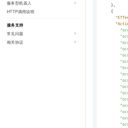
服务型机器人
}
,
HTTP调用说明
{
"Effe
"Acti
服务支持
"oc
常见问题
"oc
相关协议
"oc
"oc
"oc
"oc
"oc
"oc
"oc
"oc
"oc
"oc
"oc
"oc
"oc
"oc