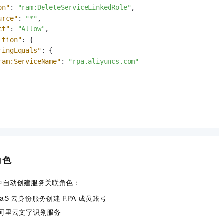
on"
:
"ram:DeleteServiceLinkedRole"
,
urce"
:
"*"
,
ct"
:
"Allow"
,
ition"
:
{
ringEquals"
:
{
ram:ServiceName"
:
"rpa.aliyuncs.com"
角色
中自动创建服务关联角色：
aaS
云身份服务创建
RPA
成员账号
阿里云文字识别服务