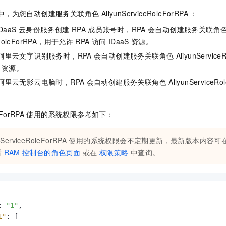
服务生态伙伴
视觉 Coding、空间感知、多模态思考等全面升级
1M上下文，专为长程任务能力而生
云工开物
企业应用
Night Plan 支持 Qwen 3.8-Max
AI 办公
NEW
为您自动创建服务关联角色 AliyunServiceRoleForRPA ：
Red Hat
30+ 款产品免费体验
夜间 5 折，Qwen/Meoo/TokenPlan 客户专享
AI智能应用
科研合作
ERP
DaaS
云身份服务创建
RPA
成员账号时，RPA
会自动创建服务关联角
堂（旗舰版）
SUSE
智能客服
ceRoleForRPA，用于允许
RPA
访问
IDaaS
资源。
AI 应用构建
大模型原生
CRM
2个月
自动承接线索
阿里云文字识别服务时，RPA
会自动创建服务关联角色
AliyunServi
建站小程序
Qoder
大模型服务平台百炼-应用模版
OA 办公系统
HOT
NEW
资源。
面向真实软件
个人版上线、团队版降价；千问3.8-Max首发发尝鲜
丰富多元化的应用模版和解决方案
阿里云无影云电脑时，RPA
会自动创建服务关联角色
AliyunService
力提升
财税管理
模板建站
。
万有无界
大模型服务平台百炼-智能体
400电话
定制建站
的模型效果
灵活可视化地构建企业级 Agent
eForRPA
使用的系统权限参考如下：
方案
广告营销
模板小程序
秒悟
人工智能平台 PAI
定制小程序
云端极速 AI 
新一代 AI 视频生成模型，深度适配广告营销等场景
AI Native 的算法工程平台，一站式完成建模、训练、推理服务部署
nServiceRoleForRPA
使用的系统权限会不定期更新，最新版本内容可
看
RAM
控制台的角色页面
或在
权限策略
中查询。
APP 开发
建站系统
AI 应用
10分钟微调：让0.6B模型媲美235B模型
多模态数据信
:
"1"
,
依托云原生高可用架构,实现Dify私有化部署
用1%尺寸在特定领域达到大模型90%以上效果
t"
:
[