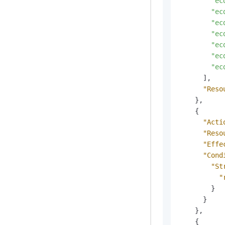
"ec
"ec
"ec
"ec
"ec
"ec
"ec
]
,
"Reso
}
,
{
"Acti
"Reso
"Effe
"Cond
"St
"
}
}
}
,
{