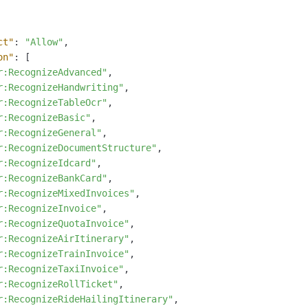
ct"
:
"Allow"
,
on"
:
[
r:RecognizeAdvanced"
,
r:RecognizeHandwriting"
,
r:RecognizeTableOcr"
,
r:RecognizeBasic"
,
r:RecognizeGeneral"
,
r:RecognizeDocumentStructure"
,
r:RecognizeIdcard"
,
r:RecognizeBankCard"
,
r:RecognizeMixedInvoices"
,
r:RecognizeInvoice"
,
r:RecognizeQuotaInvoice"
,
r:RecognizeAirItinerary"
,
r:RecognizeTrainInvoice"
,
r:RecognizeTaxiInvoice"
,
r:RecognizeRollTicket"
,
r:RecognizeRideHailingItinerary"
,