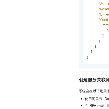
"Acti
"Reso
"Effe
"Cond
"St
"
}
}
}
]
}
创建服务关联
系统会在以下场景
使用阿里云
ID
在
RPA
内调用