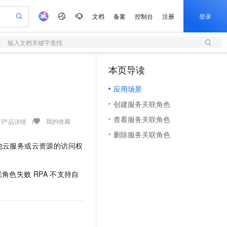
文档
备案
控制台
注册
登录
输入文档关键字查找
验
作计划
器
AI 活动
专业服务
服务伙伴合作计划
开发者社区
加入我们
服务平台百炼
阿里云 OPC 创新助力计划
本页导读
（0）
一站式生成采购清单，支持单品或批量购买
S
io：打造专属 AI 语音助手
S产品伙伴计划（繁花）
峰会
造的大模型服务与应用开发平台
轻量应用服务器
一句话生成原生可编辑精美 PPT 文稿
AI 生产力先锋
Al MaaS 服务伙伴赋能合作
域名
博文
Careers
至高可申请百万元
应用场景
性可伸缩的云计算服务
开启高性价比 AI 编程新体验
Qwen-Audio-3.0-Realtime 端到端实时语音角色扮演
输入一句话想法, 轻松生成专业的 PPT
先锋实践拓展 AI 生产力的边界
快速构建应用程序和网站，即刻迈出上云第一步
Token 补贴，五大权
计划
海大会
伙伴信用分合作计划
商标
问答
社会招聘
创建服务关联角色
益加速 OPC 成功
S
eek-V4-Pro
数字证书管理服务（原SSL证书）
一键部署幻兽帕鲁游戏服务器
飞天发布时刻
HOT
划
备案
电子书
校园招聘
查看服务关联角色
pSeek-V4-Pro
视频创作，一键激活电商全链路生产力
全托管，含MySQL、PostgreSQL、SQL Server、MariaDB多引擎
实现全站HTTPS，呈现可信的WEB访问
一键购买专属联机服务器，轻松开启游戏
所见，即是所愿
我的收藏
产品详情
更多支持
划
公司注册
镜像站
删除服务关联角色
视频生成
语音识别与合成
专属 QwenPaw
短信服务
漫剧工坊：一站式动画创作平台
AI 实训营
HOT
他云服务或云资源的访问权
合作伙伴培训与认证
划
上云迁移
的智能体编程平台
站生成，高效打造优质广告素材
从聊天伙伴进化为能主动干活的本地数字员工
快速生产连贯的高质量长漫剧
从基础到进阶，Agent 创客手把手教你
国内短信简单易用，安全可靠，秒级触达，全球覆盖200+国家和地区。
e-1.1-T2V
Qwen3-TTS-Flash
lScope
我要反馈
查询合作伙伴
畅细腻的高质量视频
离线语音合成大模型，多语言方言自适应，低延迟高稳定
n Alibaba Cloud ISV 合作
代维服务
olarDB
建企业门户网站
大数据开发治理平台 DataWorks
10 分钟搭建微信、支付宝小程序
联角色失败
RPA
不支持自
创新加速
ope
登录合作伙伴管理后台
我要建议
站，无忧落地极速上线
以可视化方式快速构建移动和 PC 门户网站
100%兼容MySQL、PostgreSQL，兼容Oracle，支持集中和分布式
高效部署网站，快速应用到小程序
Data Agent 驱动的一站式 Data+AI 开发治理平台
e-1.1-I2V
Cosyvoice-V3-Flash
安全
畅自然，细节丰富
高表现力语音合成大模型，语音克隆听感自然
我要投诉
上云场景组合购
伴
边界网络安全防护产品
漫剧创作，剧本、分镜、视频高效生成
覆盖90%+业务场景，专享组合折扣价
2V
VPN
Fun-ASR