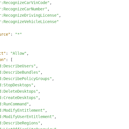
r:RecognizeCarVinCode"
,
r:RecognizeCarNumber"
,
r:RecognizeDrivingLicense"
,
r:RecognizeVehicleLicense"
urce"
:
"*"
ct"
:
"Allow"
,
on"
:
[
d:DescribeUsers"
,
d:DescribeBundles"
,
d:DescribePolicyGroups"
,
d:StopDesktops"
,
d:DeleteDesktops"
,
d:CreateDesktops"
,
d:RunCommand"
,
d:ModifyEntitlement"
,
d:ModifyUserEntitlement"
,
d:DescribeRegions"
,