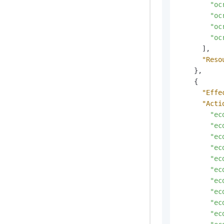
"oc
"oc
"oc
"oc
]
,
"Reso
}
,
{
"Effe
"Acti
"ec
"ec
"ec
"ec
"ec
"ec
"ec
"ec
"ec
"ec