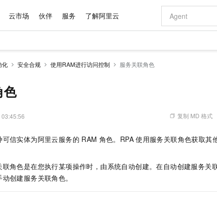
云市场
伙伴
服务
了解阿里云
AI 特惠
数据与 API
成为产品伙伴
企业增值服务
最佳实践
价格计算器
AI 场景体
基础软件
产品伙伴合
阿里云认证
市场活动
配置报价
大模型
动化
安全合规
使用RAM进行访问控制
服务关联角色
自助选配和估算价格
新方式
域名与网站
睿译宝，AI翻译排版一步到位
智启 AI 普惠权益
产品生态集成认证中心
企业支持计划
云上春晚
千问官方 MaaS 平台，为开发者和 Agent 而生，新用户赠送 1 亿 + tokens 额度
云服务器 EC
Qwen Aud
AI Coding
阿里云Maa
2026 阿里云
为企业打
数据集
Windows
大模型认证
模型
NEW
NEW
交付可用成果
值低价云产品抢先购
提供智能易用的域名与建站服务
上传文档即自动完成翻译和格式还原
至高享 1亿+免费 tokens，加速 Al 应用落地
安全可靠、弹
智能编程，一键
角色
产品生态伙伴
专家技术服务
云上奥运之旅
弹性计算合作
阿里云中企出
手机三要素
宝塔 Linux
全部认证
价格优势
有专属领域专家
对象存储 OSS
GLM-5.2：长任务时代开源旗舰模型
阿里云 OPC 创新助力计划
云数据库 RD
即刻拥有 DeepS
AI 电商营销
产品生态伙伴工作台
企业增值服务台
云栖战略参考
云存储合作计
云栖大会
身份实名认证
CentOS
训练营
推动算力普惠，释放技术红利
的大模型服务
最高返9万
多领域专家智能体,一键组建 AI 虚拟交付团队
至高百万元 Token 补贴，加速一人公司成长
稳定、安全、高性价比、高性能的云存储服务
真正可用的 1M 上下文,一次完成代码全链路开发
轻松解锁专属 Dee
从图文生成到
复制 MD 格式
 03:45:56
云上的中国
数据库合作计
活动全景
短信
Docker
图片和
站式影视创作平台
人工智能平台 PAI
Hermes Agent，打造自进化智能体
Token Plan 模型订阅计划
Qoder
5 分钟轻松部署
AI 广告创作
企业成长
大模型
NEW
信息公告
种可信实体为阿里云服务的
RAM
角色。RPA
使用服务关联角色获取其
看见新力量
云网络合作计
OCR 文字识别
JAVA
级电脑
证享300元代金券
可视化编排打通从文字构思到成片全链路闭环
一站式AI开发、训练和推理服务
自主进化，持久记忆，越用越聪明
Qwen3.8-Max 首发尝鲜，限时加量 10 倍，夜间低至2折
面向真实软件
图文、视频一
Kimi-K3
HappyHors
NEW
魔搭 Mode
loud
服务实践
官网公告
Kimi 最新旗舰模型，长程编程与推理利器
让文字生成流
金融模力时刻
Salesforce O
版
发票查验
全能环境
Qoder CN
Claude Code + GStack 打造工程团队
千问办公，限时限量积分加倍
云原生数据库 P
低代码高效构
AI 建站
NEW
关联角色是在您执行某项操作时，由系统自动创建。在自动创建服务关
作计划
计划
创新中心
魔搭 ModelSc
健康状态
让AI从“聊天伙伴”进化为能干活的“数字员工”
覆盖公网/内网、递归/权威、移动APP等全场景解析服务
安装技能 GStack，拥有专属 AI 工程团队
你的AI工作搭子，覆盖日常办公高频场景
基于千问大模型等，支持代码智能生成、研发智能问答
0 代码专业建
手动创建服务关联角色。
客户案例
天气预报查询
操作系统
Deepseek-v4-pro
HappyHors
态合作计划
态智能体模型
旗舰 MoE 大模型，百万上下文与顶尖推理能力
图生视频，流
Compute
同享
容器服务 Kubernetes 版 ACK
万小智 AI 建站低至 15元/月
云防火墙
AI 短剧/漫剧
快递物流查询
WordPress
成为服务伙
高校合作
式云数据仓库
点，立即开启云上创新
提供一站式管理容器应用的 K8s 服务
送.CN域名，送备案服务码
云原生的云上
AI助力短剧
GLM-5.2
Wan2.7-T
Ubuntu