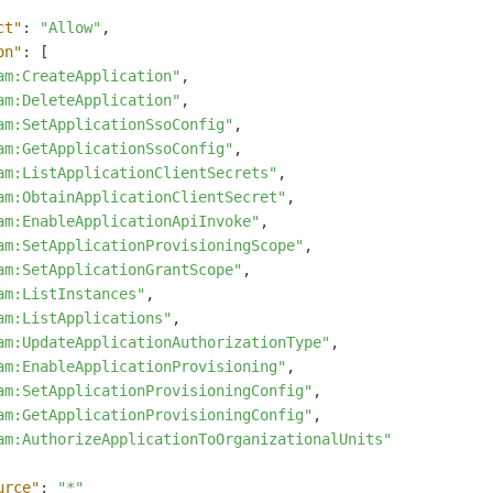
一个 AI 助手
即刻拥有 DeepSeek-R1 满血版
超强辅助，Bol
ct"
:
"Allow"
,
在企业官网、通讯软件中为客户提供 AI 客服
多种方案随心选，轻松解锁专属 DeepSeek
on"
:
[
am:CreateApplication"
,
am:DeleteApplication"
,
am:SetApplicationSsoConfig"
,
am:GetApplicationSsoConfig"
,
am:ListApplicationClientSecrets"
,
am:ObtainApplicationClientSecret"
,
am:EnableApplicationApiInvoke"
,
am:SetApplicationProvisioningScope"
,
am:SetApplicationGrantScope"
,
am:ListInstances"
,
am:ListApplications"
,
am:UpdateApplicationAuthorizationType"
,
am:EnableApplicationProvisioning"
,
am:SetApplicationProvisioningConfig"
,
am:GetApplicationProvisioningConfig"
,
am:AuthorizeApplicationToOrganizationalUnits"
urce"
:
"*"