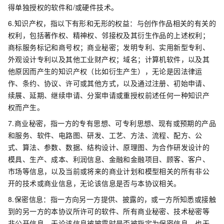
得单独授权的软件和/或硬件技术。
6.知识产权，指以下有形和无形的权益：与创作作品相关的有关的
权利，包括著作权、精神权、邻接权及其衍生作品的上述权利；
商标服务标记和商号权；商业秘密；发明专利、实用新型专利、
外观设计专利以及其他工业财产权；域名；计算机软件，以及其
他原因而产生的知识产权（比如衍生产生），无论是因法律运
作、条约、协议、许可或其他方式，以及通过注册、初始申请、
续展、延期、继续申请、分案申请或重授权前述任何一种知识产
权而产生。
7.商业秘密，指一方的专有思想、可专利思想、现有或预期的产品
和服务、软件、电路图、研发、工艺、方法、流程、配方、公
式、算法、参数、数据、结构设计、原理图、为合作研发设计的
模具、生产、成本、利润信息、金融和金融项目、顾客、客户、
市场等信息，以及当前或将来的商业计划和模型相关的所有非公
开的技术或商业信息，无论该信息是否与本协议相关。
8.保密信息：指一方向另一方提供、披露的，或一方所知悉或接触
到的另一方的本协议所许可的软件、所有商业秘密、技术秘密等
非公开信息，无论该信息被披露时是否被指定为保密信息，也无