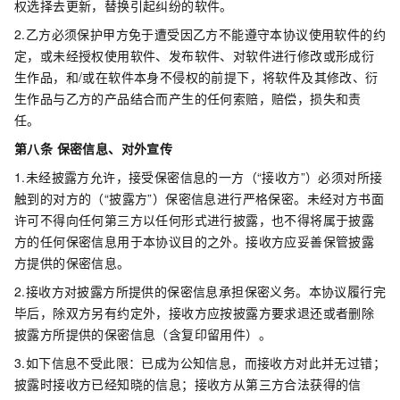
权选择去更新，替换引起纠纷的软件。
2.乙方必须保护甲方免于遭受因乙方不能遵守本协议使用软件的约
定，或未经授权使用软件、发布软件、对软件进行修改或形成衍
生作品，和/或在软件本身不侵权的前提下，将软件及其修改、衍
生作品与乙方的产品结合而产生的任何索赔，赔偿，损失和责
任。
第八条 保密信息
、对外宣传
1.未经披露方允许，接受保密信息的一方（“接收方”）必须对所接
触到的对方的（“披露方”）保密信息进行严格保密。未经对方书面
许可不得向任何第三方以任何形式进行披露，也不得将属于披露
方的任何保密信息用于本协议目的之外。接收方应妥善保管披露
方提供的保密信息。
2.接收方对披露方所提供的保密信息承担保密义务。本协议履行完
毕后，除双方另有约定外，接收方应按披露方要求退还或者删除
披露方所提供的保密信息（含复印留用件）。
3.如下信息不受此限：已成为公知信息，而接收方对此并无过错；
披露时接收方已经知晓的信息；接收方从第三方合法获得的信