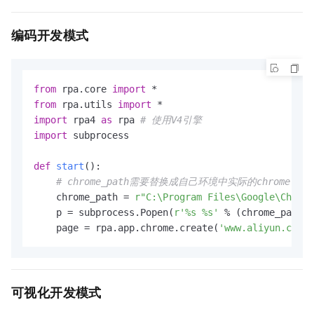
编码开发模式
from
 rpa.core 
import
from
 rpa.utils 
import
import
 rpa4 
as
 rpa 
# 使用V4引擎
import
 subprocess

def
start
():

# chrome_path需要替换成自己环境中实际的chrome.e
    chrome_path = 
r"C:\Program Files\Google\Chrome
    p = subprocess.Popen(
r'%s %s'
 % (chrome_path, 
    page = rpa.app.chrome.create(
'www.aliyun.com'
)
可视化开发模式