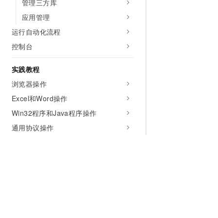
管理三方库
应用管理
运行自动化流程
控制台
实践教程
浏览器操作
Excel和Word操作
Win32程序和Java程序操作
通用协议操作
控件使用技巧
键盘输入
安全合规
使用RAM进行访问控制
使用RAM子账号替代主账号进行管理
为什么选择阿里云
大模型
产品和定