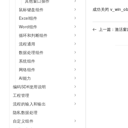
其他窗口操作
10 分钟在聊天系统中增加
专有云
成功关闭
v_win_ob
鼠标键盘组件
Excel组件
Word组件
上一篇：
激活窗
循环和判断组件
流程通用
数据处理组件
系统组件
网络组件
AI能力
编码SDK使用说明
工程管理
流程的输入和输出
隐私数据处理
自定义组件