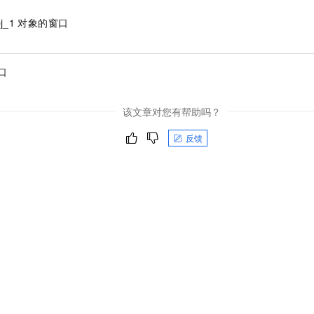
一个 AI 助手
即刻拥有 DeepSeek-R1 满血版
超强辅助，Bol
j_1
对象的窗口
在企业官网、通讯软件中为客户提供 AI 客服
多种方案随心选，轻松解锁专属 DeepSeek
口
该文章对您有帮助吗？
反馈