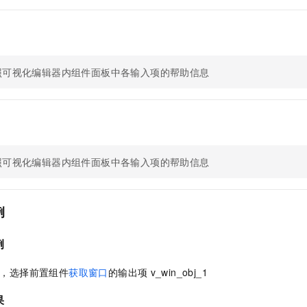
服务生态伙伴
视觉 Coding、空间感知、多模态思考等全面升级
1M上下文，专为长程任务能力而生
云工开物
企业应用
Night Plan 支持 Qwen 3.8-Max
AI 办公
NEW
Red Hat
30+ 款产品免费体验
夜间 5 折，Qwen/Meoo/TokenPlan 客户专享
AI智能应用
科研合作
ERP
堂（旗舰版）
SUSE
智能客服
AI 应用构建
大模型原生
CRM
2个月
自动承接线索
照可视化编辑器内组件面板中各输入项的帮助信息
建站小程序
Qoder
大模型服务平台百炼-应用模版
OA 办公系统
HOT
NEW
面向真实软件
个人版上线、团队版降价；千问3.8-Max首发发尝鲜
丰富多元化的应用模版和解决方案
力提升
财税管理
模板建站
万有无界
大模型服务平台百炼-智能体
400电话
定制建站
的模型效果
灵活可视化地构建企业级 Agent
照可视化编辑器内组件面板中各输入项的帮助信息
方案
广告营销
模板小程序
秒悟
人工智能平台 PAI
定制小程序
云端极速 AI 
新一代 AI 视频生成模型，深度适配广告营销等场景
AI Native 的算法工程平台，一站式完成建模、训练、推理服务部署
例
APP 开发
建站系统
例
AI 应用
10分钟微调：让0.6B模型媲美235B模型
多模态数据信
，选择前置组件
获取窗口
的输出项
v_win_obj_1
依托云原生高可用架构,实现Dify私有化部署
用1%尺寸在特定领域达到大模型90%以上效果
果