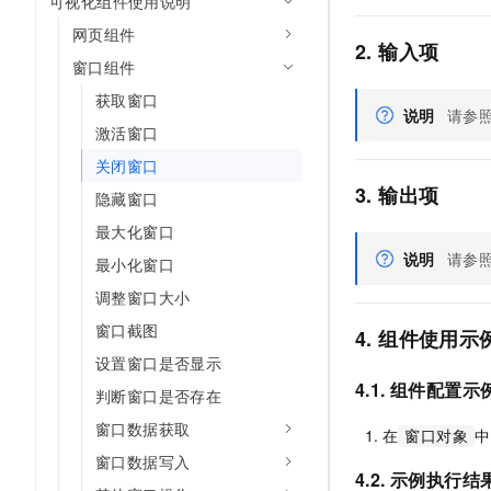
可视化组件使用说明
AI 产品 免费试用
网络
安全
云开发大赛
网页组件
Tableau 订阅
1亿+ 大模型 tokens 和 
2. 输入项
可观测
入门学习赛
窗口组件
中间件
AI空中课堂在线直播课
140+云产品 免费试用
大模型服务
获取窗口
上云与迁云
产品新客免费试用，最长1
数据库
说明
请参
激活窗口
生态解决方案
千问AI平台-Token Plan
企业出海
大模型ACA认证体验
大数据计算
关闭窗口
助力企业全员 AI 认知与能
行业生态解决方案
3. 输出项
政企业务
隐藏窗口
媒体服务
千问AI平台-模型体验
开发者生态解决方案
最大化窗口
在线体验全尺寸、多种模态
企业服务与云通信
说明
请参
AI 开发和 AI 应用解决
最小化窗口
Happy 系列大模型
域名与网站
调整窗口大小
窗口截图
4. 组件使用示
终端用户计算
设置窗口是否显示
Serverless
大模型解决方案
4.1. 组件配置示
判断窗口是否存在
开发工具
窗口数据获取
快速部署 Dify，高效搭建 
在
中
窗口对象
窗口数据写入
迁移与运维管理
4.2. 示例执行结