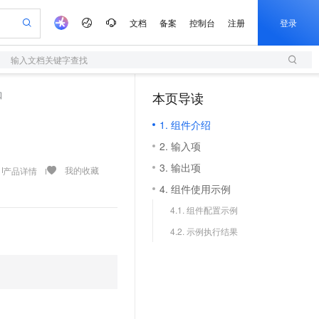
文档
备案
控制台
注册
登录
输入文档关键字查找
验
作计划
器
AI 活动
专业服务
服务伙伴合作计划
开发者社区
加入我们
服务平台百炼
阿里云 OPC 创新助力计划
口
本页导读
（0）
一站式生成采购清单，支持单品或批量购买
S
可编辑精美 PPT 文稿
S产品伙伴计划（繁花）
峰会
造的大模型服务与应用开发平台
轻量应用服务器
Agency Agents：拥有专属领域专家
AI 生产力先锋
Al MaaS 服务伙伴赋能合作
域名
博文
Careers
至高可申请百万元
1. 组件介绍
性可伸缩的云计算服务
 轻松生成专业的 PPT
开启高性价比 AI 编程新体验
先锋实践拓展 AI 生产力的边界
快速构建应用程序和网站，即刻迈出上云第一步
多领域专家智能体,一键组建 AI 虚拟交付团队
Token 补贴，五大权
计划
海大会
伙伴信用分合作计划
商标
问答
社会招聘
2. 输入项
益加速 OPC 成功
S
帕鲁游戏服务器
数字证书管理服务（原SSL证书）
HappyHorse 打造一站式影视创作平台
飞天发布时刻
HOT
划
备案
电子书
校园招聘
3. 输出项
联机服务器，轻松开启游戏
视频创作，一键激活电商全链路生产力
全托管，含MySQL、PostgreSQL、SQL Server、MariaDB多引擎
实现全站HTTPS，呈现可信的WEB访问
所见，即是所愿
可视化编排打通从文字构思到成片全链路闭环
我的收藏
产品详情
更多支持
划
公司注册
镜像站
4. 组件使用示例
视频生成
语音识别与合成
 智能体与工作流应用
短信服务
漫剧工坊：一站式动画创作平台
AI 实训营
合作伙伴培训与认证
4.1. 组件配置示例
划
上云迁移
的智能体编程平台
站生成，高效打造优质广告素材
通过阿里云百炼高效搭建AI应用,助力高效开发
快速生产连贯的高质量长漫剧
从基础到进阶，Agent 创客手把手教你
国内短信简单易用，安全可靠，秒级触达，全球覆盖200+国家和地区。
e-1.1-T2V
Qwen3-TTS-Flash
lScope
我要反馈
查询合作伙伴
4.2. 示例执行结果
畅细腻的高质量视频
离线语音合成大模型，多语言方言自适应，低延迟高稳定
n Alibaba Cloud ISV 合作
代维服务
olarDB
建企业门户网站
大数据开发治理平台 DataWorks
10 分钟搭建微信、支付宝小程序
创新加速
ope
登录合作伙伴管理后台
我要建议
站，无忧落地极速上线
以可视化方式快速构建移动和 PC 门户网站
100%兼容MySQL、PostgreSQL，兼容Oracle，支持集中和分布式
高效部署网站，快速应用到小程序
Data Agent 驱动的一站式 Data+AI 开发治理平台
e-1.1-I2V
Cosyvoice-V3-Flash
安全
畅自然，细节丰富
高表现力语音合成大模型，语音克隆听感自然
我要投诉
上云场景组合购
伴
边界网络安全防护产品
漫剧创作，剧本、分镜、视频高效生成
覆盖90%+业务场景，专享组合折扣价
2V
VPN
Fun-ASR