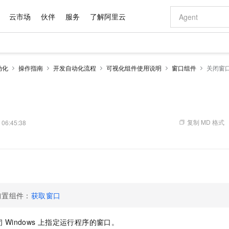
云市场
伙伴
服务
了解阿里云
AI 特惠
数据与 API
成为产品伙伴
企业增值服务
最佳实践
价格计算器
AI 场景体
基础软件
产品伙伴合
阿里云认证
市场活动
配置报价
大模型
动化
操作指南
开发自动化流程
可视化组件使用说明
窗口组件
关闭窗
自助选配和估算价格
步到位
域名与网站
智启 AI 普惠权益
产品生态集成认证中心
企业支持计划
云上春晚
Qwen Audio：打造专属 AI 语音助手
千问官方 MaaS 平台，为开发者和 Agent 而生，新用户赠送 1 亿 + tokens 额度
云服务器 EC
一句话生成原生
AI Coding
阿里云Maa
2026 阿里云
为企业打
数据集
Windows
大模型认证
模型
NEW
NEW
格式还原
值低价云产品抢先购
提供智能易用的域名与建站服务
至高享 1亿+免费 tokens，加速 Al 应用落地
Qwen-Audio-3.0-Realtime 端到端实时语音角色扮演
安全可靠、弹
输入一句话想法,
智能编程，一键
产品生态伙伴
专家技术服务
云上奥运之旅
弹性计算合作
阿里云中企出
手机三要素
宝塔 Linux
全部认证
价格优势
开源旗舰模型
对象存储 OSS
即刻拥有 DeepSeek-V4-Pro
阿里云 OPC 创新助力计划
云数据库 RD
一键部署幻兽
AI 电商营销
产品生态伙伴工作台
企业增值服务台
云栖战略参考
云存储合作计
云栖大会
身份实名认证
CentOS
训练营
推动算力普惠，释放技术红利
的大模型服务
最高返9万
真正可用的 1M 上下文,一次完成代码全链路开发
轻松解锁专属 DeepSeek-V4-Pro
至高百万元 Token 补贴，加速一人公司成长
稳定、安全、高性价比、高性能的云存储服务
一键购买专属
从图文生成到
复制 MD 格式
 06:45:38
云上的中国
数据库合作计
活动全景
短信
Docker
图片和
自进化智能体
人工智能平台 PAI
5 分钟轻松部署专属 QwenPaw
Token Plan 模型订阅计划
Qoder
高效搭建 AI
AI 广告创作
企业成长
大模型
NEW
HOT
信息公告
看见新力量
云网络合作计
OCR 文字识别
JAVA
级电脑
越聪明
证享300元代金券
一站式AI开发、训练和推理服务
Qwen3.8-Max 首发尝鲜，限时加量 10 倍，夜间低至2折
从聊天伙伴进化为能主动干活的本地数字员工
面向真实软件
图文、视频一
Kimi-K3
HappyHors
NEW
魔搭 Mode
loud
服务实践
官网公告
Kimi 最新旗舰模型，长程编程与推理利器
让文字生成流
金融模力时刻
Salesforce O
版
发票查验
全能环境
Qoder CN
Claude Code + GStack 打造工程团队
千问办公，限时限量积分加倍
云原生数据库 P
低代码高效构
AI 建站
NEW
作计划
计划
创新中心
魔搭 ModelSc
健康状态
让AI从“聊天伙伴”进化为能干活的“数字员工”
覆盖公网/内网、递归/权威、移动APP等全场景解析服务
安装技能 GStack，拥有专属 AI 工程团队
你的AI工作搭子，覆盖日常办公高频场景
基于千问大模型等，支持代码智能生成、研发智能问答
0 代码专业建
客户案例
天气预报查询
操作系统
Deepseek-v4-pro
HappyHors
态合作计划
前置组件：
获取窗口
态智能体模型
旗舰 MoE 大模型，百万上下文与顶尖推理能力
图生视频，流
Compute
同享
容器服务 Kubernetes 版 ACK
万小智 AI 建站低至 15元/月
云防火墙
AI 短剧/漫剧
快递物流查询
WordPress
成为服务伙
高校合作
式云数据仓库
点，立即开启云上创新
提供一站式管理容器应用的 K8s 服务
送.CN域名，送备案服务码
云原生的云上
AI助力短剧
GLM-5.2
Wan2.7-T
闭
Windows
上指定运行程序的窗口。
Ubuntu