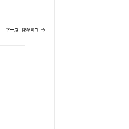
t.diy 一步搞定创意建站
构建大模型应用的安全防护体系
通过自然语言交互简化开发流程,全栈开发支持
通过阿里云安全产品对 AI 应用进行安全防护
下一篇：
隐藏窗口