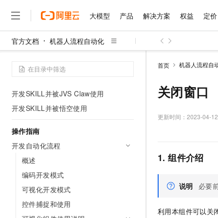
可视化开发样例
大模型
产品
解决方案
权益
定价
客户端安装和登录
开发MCP Tool被Agent调用
官方文档
机器人流程自动化
开发SKILL并被OpenClaw使用
大模型
产品
解决方案
权益
定价
云市场
伙伴
服务
了解阿里云
精选产品
精选解决方案
普惠上云
产品定价
精选商城
成为销售伙伴
售前咨询
为什么选择阿里云
千问AI平台
开发SKILL并被CoPaw使用
机器人流程自
首页
了解云产品的定价详情
大模型服务平台百炼
睿译宝，AI翻译排版一
普惠上云 官方力荐
分销伙伴
在线服务
网站建设
什么是云计算
大
开发SKILL并被QoderWork使用
大模型服务与应用平台
上传文档即自动完成翻译和
云服务器38元/年起，超
关闭窗口
咨询伙伴
多端小程序
技术领先
开发SKILL并被JVS Claw使用
云上成本管理
售后服务
千问大模型
GLM-5.2：长任务时代
官方推荐返现计划
大模型
大模型
开发SKILL并被悟空使用
精选产品
精选解决方案
Salesforce 国际版订阅
稳定可靠
管理和优化成本
多元化、高性能、安全可靠
推荐新用户得奖励，单订单
更新时间：
2023-04-12
销售伙伴合作计划
自助服务
友盟天域
安全合规
人工智能与机器学习
AI
文本生成
操作指南
无影云电脑
Hermes Agent，打造
云工开物
无影生态合作计划
在线服务
开发自动化流程
观测云
分析师报告
随时随地安全接入的云上超
自主进化，持久记忆，越用
高校专属算力普惠，学生认
计算
互联网应用开发
Qwen3.8-Max
HOT
1. 组件介绍
Salesforce On Alibaba C
工单服务
概述
智能体时代全能旗舰模型
Tuya 物联网平台阿里云
研究报告与白皮书
云解析DNS
快速拥有专属 OpenClaw
Consulting Partner 合
大数据
容器
免费试用
编码开发模式
短信专区
蓝凌 OA
Qwen3.7-Plus
AI 大模型销售与服务生
说明
必要
现代化应用
存储
可视化开发模式
天池大赛
能看、能想、能动手的多模
云原生大数据计算服务 Max
解决方案免费试用 新老
电子合同
控件捕捉和使用
面向分析的企业级SaaS模
最高领取价值200元试用
安全
网络与CDN
AI 算法大赛
Qwen3-VL-Plus
利用本组件可以关
畅捷通