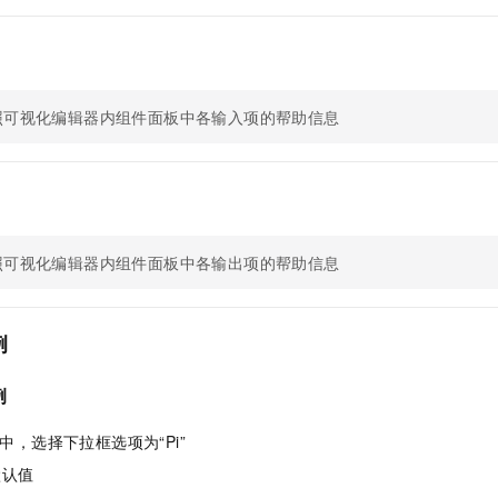
服务生态伙伴
视觉 Coding、空间感知、多模态思考等全面升级
1M上下文，专为长程任务能力而生
云工开物
企业应用
Night Plan 支持 Qwen 3.8-Max
AI 办公
NEW
Red Hat
30+ 款产品免费体验
夜间 5 折，Qwen/Meoo/TokenPlan 客户专享
AI智能应用
科研合作
ERP
堂（旗舰版）
SUSE
智能客服
AI 应用构建
大模型原生
CRM
2个月
自动承接线索
照可视化编辑器内组件面板中各输入项的帮助信息
建站小程序
Qoder
大模型服务平台百炼-应用模版
OA 办公系统
HOT
NEW
面向真实软件
个人版上线、团队版降价；千问3.8-Max首发发尝鲜
丰富多元化的应用模版和解决方案
力提升
财税管理
模板建站
万有无界
大模型服务平台百炼-智能体
400电话
定制建站
的模型效果
灵活可视化地构建企业级 Agent
照可视化编辑器内组件面板中各输出项的帮助信息
方案
广告营销
模板小程序
秒悟
人工智能平台 PAI
定制小程序
云端极速 AI 
新一代 AI 视频生成模型，深度适配广告营销等场景
AI Native 的算法工程平台，一站式完成建模、训练、推理服务部署
例
APP 开发
建站系统
例
AI 应用
10分钟微调：让0.6B模型媲美235B模型
多模态数据信
中，选择下拉框选项为“Pi”
依托云原生高可用架构,实现Dify私有化部署
用1%尺寸在特定领域达到大模型90%以上效果
默认值