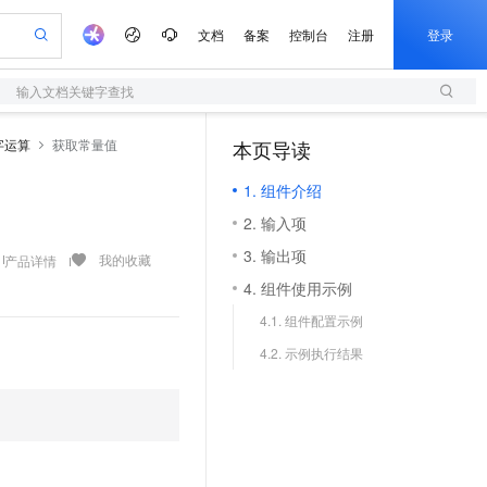
文档
备案
控制台
注册
登录
输入文档关键字查找
验
作计划
器
AI 活动
专业服务
服务伙伴合作计划
开发者社区
加入我们
服务平台百炼
阿里云 OPC 创新助力计划
字运算
获取常量值
本页导读
（0）
一站式生成采购清单，支持单品或批量购买
S
io：打造专属 AI 语音助手
S产品伙伴计划（繁花）
峰会
造的大模型服务与应用开发平台
轻量应用服务器
一句话生成原生可编辑精美 PPT 文稿
AI 生产力先锋
Al MaaS 服务伙伴赋能合作
域名
博文
Careers
至高可申请百万元
1. 组件介绍
性可伸缩的云计算服务
开启高性价比 AI 编程新体验
Qwen-Audio-3.0-Realtime 端到端实时语音角色扮演
输入一句话想法, 轻松生成专业的 PPT
先锋实践拓展 AI 生产力的边界
快速构建应用程序和网站，即刻迈出上云第一步
Token 补贴，五大权
计划
海大会
伙伴信用分合作计划
商标
问答
社会招聘
2. 输入项
益加速 OPC 成功
S
eek-V4-Pro
数字证书管理服务（原SSL证书）
一键部署幻兽帕鲁游戏服务器
飞天发布时刻
HOT
划
备案
电子书
校园招聘
3. 输出项
pSeek-V4-Pro
视频创作，一键激活电商全链路生产力
全托管，含MySQL、PostgreSQL、SQL Server、MariaDB多引擎
实现全站HTTPS，呈现可信的WEB访问
一键购买专属联机服务器，轻松开启游戏
所见，即是所愿
我的收藏
产品详情
更多支持
划
公司注册
镜像站
4. 组件使用示例
视频生成
语音识别与合成
专属 QwenPaw
短信服务
漫剧工坊：一站式动画创作平台
AI 实训营
HOT
合作伙伴培训与认证
4.1. 组件配置示例
划
上云迁移
的智能体编程平台
站生成，高效打造优质广告素材
从聊天伙伴进化为能主动干活的本地数字员工
快速生产连贯的高质量长漫剧
从基础到进阶，Agent 创客手把手教你
国内短信简单易用，安全可靠，秒级触达，全球覆盖200+国家和地区。
e-1.1-T2V
Qwen3-TTS-Flash
lScope
我要反馈
查询合作伙伴
4.2. 示例执行结果
畅细腻的高质量视频
离线语音合成大模型，多语言方言自适应，低延迟高稳定
n Alibaba Cloud ISV 合作
代维服务
olarDB
建企业门户网站
大数据开发治理平台 DataWorks
10 分钟搭建微信、支付宝小程序
创新加速
ope
登录合作伙伴管理后台
我要建议
站，无忧落地极速上线
以可视化方式快速构建移动和 PC 门户网站
100%兼容MySQL、PostgreSQL，兼容Oracle，支持集中和分布式
高效部署网站，快速应用到小程序
Data Agent 驱动的一站式 Data+AI 开发治理平台
e-1.1-I2V
Cosyvoice-V3-Flash
安全
畅自然，细节丰富
高表现力语音合成大模型，语音克隆听感自然
我要投诉
上云场景组合购
伴
边界网络安全防护产品
漫剧创作，剧本、分镜、视频高效生成
覆盖90%+业务场景，专享组合折扣价
2V
VPN
Fun-ASR