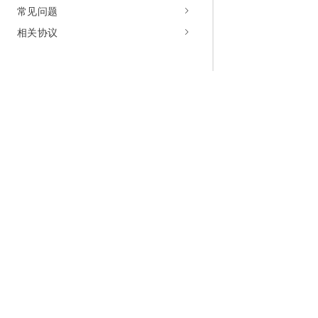
常见问题
相关协议
为什么选择阿里云
大模型
产品和定
什么是云计算
千问大模型
全部产品
全球基础设施
大模型服务
免费试用
技术领先
AI应用构建
产品动态
稳定可靠
产品定价
安全合规
配置报价