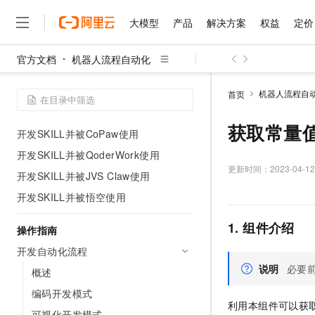
快速入门
大模型
产品
解决方案
权益
定价
入门：开发和使用自动化流程
可视化开发样例
官方文档
机器人流程自动化
客户端安装和登录
大模型
产品
解决方案
权益
定价
云市场
伙伴
服务
了解阿里云
精选产品
精选解决方案
普惠上云
产品定价
精选商城
成为销售伙伴
售前咨询
为什么选择阿里云
千问AI平台
开发MCP Tool被Agent调用
机器人流程自
首页
了解云产品的定价详情
大模型服务平台百炼
千问办公，解锁你的工作
普惠上云 官方力荐
分销伙伴
在线服务
网站建设
什么是云计算
大
开发SKILL并被OpenClaw使用
大模型服务与应用平台
企业级Agent产品，直接
云服务器38元/年起，超
获取常量
开发SKILL并被CoPaw使用
咨询伙伴
多端小程序
技术领先
云上成本管理
售后服务
千问大模型
Agency Agents：拥
官方推荐返现计划
大模型
开发SKILL并被QoderWork使用
大模型
精选产品
精选解决方案
Salesforce 国际版订阅
稳定可靠
管理和优化成本
多元化、高性能、安全可靠
推荐新用户得奖励，单订单
更新时间：
2023-04-12
销售伙伴合作计划
开发SKILL并被JVS Claw使用
自助服务
友盟天域
安全合规
人工智能与机器学习
AI
文本生成
无影云电脑
HappyHorse 打造一
云工开物
开发SKILL并被悟空使用
无影生态合作计划
在线服务
观测云
分析师报告
随时随地安全接入的云上超
高校专属算力普惠，学生认
计算
互联网应用开发
Qwen3.8-Max
HOT
1. 组件介绍
Salesforce On Alibaba C
工单服务
操作指南
智能体时代全能旗舰模型
Tuya 物联网平台阿里云
研究报告与白皮书
云解析DNS
快速拥有专属 OpenClaw
Consulting Partner 合
大数据
容器
开发自动化流程
免费试用
短信专区
蓝凌 OA
Qwen3.7-Plus
AI 大模型销售与服务生
说明
必要
现代化应用
概述
存储
天池大赛
能看、能想、能动手的多模
云原生大数据计算服务 Max
解决方案免费试用 新老
电子合同
编码开发模式
面向分析的企业级SaaS模
最高领取价值200元试用
安全
网络与CDN
AI 算法大赛
Qwen3-VL-Plus
利用本组件可以获
畅捷通
可视化开发模式