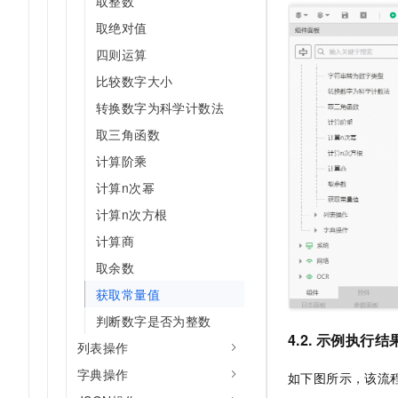
取整数
10 分钟在聊天系统中增加
专有云
取绝对值
四则运算
比较数字大小
转换数字为科学计数法
取三角函数
计算阶乘
计算n次幂
计算n次方根
计算商
取余数
获取常量值
判断数字是否为整数
4.2. 示例执行结
列表操作
字典操作
如下图所示，该流