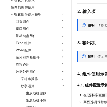
AI 产品 免费试用
网络
安全
云开发大赛
控件捕捉和使用
Tableau 订阅
1亿+ 大模型 tokens 和 
2. 输入项
可观测
入门学习赛
可视化组件使用说明
中间件
AI空中课堂在线直播课
140+云产品 免费试用
大模型服务
网页组件
上云与迁云
产品新客免费试用，最长1
数据库
说明
请参
窗口组件
生态解决方案
千问AI平台-Token Plan
企业出海
大模型ACA认证体验
大数据计算
鼠标键盘组件
助力企业全员 AI 认知与能
行业生态解决方案
3. 输出项
政企业务
Excel组件
媒体服务
千问AI平台-模型体验
开发者生态解决方案
Word组件
在线体验全尺寸、多种模态
企业服务与云通信
说明
请参
AI 开发和 AI 应用解决
循环和判断组件
Happy 系列大模型
域名与网站
流程通用
数据处理组件
4. 组件使用示
终端用户计算
字符串操作
Serverless
大模型解决方案
4.1. 组件配置示
数字运算
开发工具
生成随机整数
快速部署 Dify，高效搭建 
在
选择常量值
生成随机小数
高级选项保持
迁移与运维管理